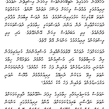
މަޚްލޫޤުން ކަމުގައިވާ ނަބީބޭކަލުންވެސް މިކަމުން އިސްތިޘްނާ ނުވެއެވެ.
ދިރިއުޅުމަކީ އެއްވެސް މީހަކަށް ފަސޭހަ ދަތުރެއް ނޫނެވެ. ކުޑަކުއްޖަކު
ނުވަތަ ބޮޑުމީހަކު ކަމުގައިވިޔަސްމެއެވެ. އެއް ދުވަސް ތިބާއަށް އުފާވެރި
ދުވަހަކަށްވާއިރު ދެން އަންނަ ދުވަސްތަކަކީ ހިތާމަވެރި ދުވަސްތަކަކަށް
ވެދާނެއެވެ. މިއީ އަބަދުވެސް މިކަން އޮންނަގޮތެވެ. އަދި މިއީ
މީސްތަކުންގެ ދިރިއުޅުމުގެ ކަންކަން އޮތް ގޮތެވެ.
ދުވަހަކަށްފަހު ދުވަހެއް ވޭތުވަމުންދާއިރު މުސްލިމުންނަށް ކުރިމަތިވަމުން
މިދާ މުސީބާތްތަކާ އަދި މުސްލިމުންގެ ޙާލާމެދު އަޘަރުކޮށް ހިތާމަ
ނުކުރަނީ އަޅުގަނޑުމެންގެ ތެރެއިން ފަހެ ކާކު ހެއްޔެވެ؟ ފެންނަކަމަކުން
ނުވަތަ އިވޭ އަޑަކުން ދުނިޔޭގެ ދިރިއުޅުމާމެދު މާޔޫސް ނުވަނީ
އަޅުގަނޑުމެންގެ ތެރެއިން ފަހެ ކާކު ހެއްޔެވެ؟
ނަމަވެސް އެކަނިވެރިކަމާއި ހިތާމައިގެ މިފަދަ ޝުޢޫރުތައް ދާއިމީކަމަކަށްވެ
ނުވަތަ ނަފްސާނީ ބަލިމަޑުކަމަކަށްވެ، އާންމު ދިރިއުޅުމުގައި ކަންކަން