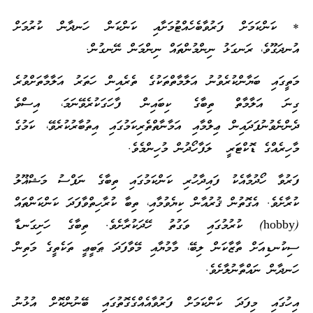
* ކަންކަމަށް ފަރުވާބެހެއްޓުމަށާއި ކަންކަން ހަނދާން ކުރުމަށް
އުނދަގޫވެ، ރަނގަޅު ނިންމުންތައް ނިންމަން ނޭނގުން.
މަތީގައި ބަޔާންކުރެވުނު އަލާމާތްތަކުގެ ތެރެއިން ހަތަރު އަލާމާތަށްވުރެ
ގިނަ އަލާމާތް ތިބާގެ ކިބައިން ފާހަގަކުރެވޭނަމަ، އިސްވެ
ދެންނެވުނުފަދައިން ޢިލްމާއި އަމާނާތްތެރިކަމުގައި އިތުބާރުކުރެވޭ، ކަމުގެ
މާހިރެއްގެ ޑޮކްޓަރީ ލަފާހޯދުން މުހިންމެވެ.
ފަރުވާ ހޯދުމާއެކު ފައިދާހުރި ކަންކަމުގައި ތިބާގެ ނަފްސު މަޝްޣޫލު
ކުރާށެވެ. އެގޮތުން ޤުރުއާން ކިޔެވުމާއި، ތިބާ ކުރާހިތްވާފަދަ ކަންކަންތައް
(hobby) ކުރުމުގައި ވަގުތު ހޭދަކުރާށެވެ. ތިބާގެ ހަށިގަނޑާ
ސިކުނޑިއަށް ތާޒާކަން ލިބޭ، މާމުޔާއި މޭވާފަދަ ޠަބީޢީ ތަކެތީގެ މަތިން
ހަނދާން ނައްތާނުލާށެވެ.
އިހުގައި މިފަދަ ކަންކަމަށް ފަރުވާއެއްގެގޮތުގައި ބޭނުންކޮށް އުޅުނު