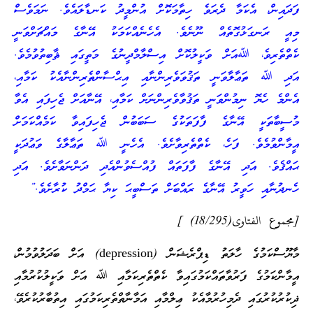
ފަދައިން، އެކަމާ ދެރަވެ ހިތާމަކޮށް އުންމީދު ކަނޑާލައެވެ. ނަމަވެސް
މިއީ ރަނގަޅުގޮތެއް ނޫނެވެ. އެހެނެއްކަމަކު އޭނާގެ މައްޗަށްވަނީ
ކެތްތެރިވެ، ﷲއަށް ވަކީލުކޮށް އިސްލާމްދީނުގެ މަތީގައި ޘާބިތުވުމެވެ.
އަދި ﷲ ތަޢާލާވަނީ ތަޤުވަވެރިންނާއި އިޙްސާންތެރިންނާއެކު ކަމާއި،
އެންމެ ހެޔޮ ނިމުންވަނީ ތަޤުވާވެރިންނަށް ކަމާއި، އޭނާއަށް ޖެހިފައި އެވާ
މުސީބާތަކީ އޭނާގެ ފާފަތަކުގެ ސަބަބުން ޖެހިފައިވާ ކަމެއްކަމަށް
އީމާންވުމެވެ. ފަހެ، ކެތްތެރިވާށެވެ. އެހެނީ ﷲ ތަޢާލާގެ ވަޢުދަކީ
ޙައްޤެވެ. އަދި އޭނާގެ ފާފަތައް ފުއްސެވުންއެދި ދަންނަވާށެވެ. އަދި
ހެނދުނާއި ހަވީރު އޭނާގެ ރައްބަށް ތަސްބީޙަ ކިޔާ ޙަމްދު ކުރާށެވެ.”
[مجموع الفتاوى(18/295) ]
މާޔޫސްކަމުގެ ހާލަތު ޑިޕްރެޝަން (depression) އަށް ބަދަލުވުމުން،
އީމާންކަމުގެ ފަރުވާތައްކަމުގައިވާ ކެތްތެރިކަމާއި ﷲ އަށް ވަކީލުކުރުމާއި
ޛިކުރުކުރުގައި ދެމިހުރުމާއެކު ޢިލްމާއި އަމާނާތްތެރިކަމުގައި އިތުބާރުކުރެވޭ،