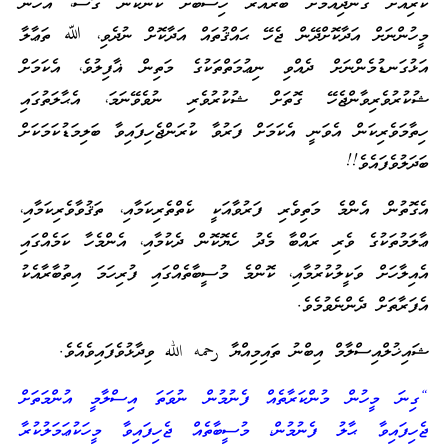
ކުރިއަށް ގެންދިއުމަށް ބުރޫއަރާ ހިސާބަށް ކަންކަން ގޮސް، އެހެން
މީހުންނަށް އަދާކޮށްދޭން ޖެހޭ ޙައްޤުތައް އަދާކޮށް ނުދެވި، ﷲ ތަޢާލާ
އަޅުގަނޑުމެންނަށް ދެއްވި ނިޢުމަތްތަކުގެ މަތިން ޣާފިލުވެ، އެކަމަށް
ޝުކުރުވެރިވާންޖެހޭ ގޮތަށް ޝުކުރުވެރި ނުވެވޭނަމަ، އެޙާލަތުގައި
ހިތާމަވެރިކަން އެވަނީ އެކަމަށް ފަރުވާ ކުރަންޖެހިފައިވާ ބަލިމަޑުކަމަކަށް
ބަދަލުވެފައެވެ!!
އެގޮތުން އެންމެ މަތިވެރި ފަރުވާއަކީ ކެތްތެރިކަމާއި، ތަޤުވާވެރިކަމާއި،
ޢާލަމުތަކުގެ ވެރި ރައްބާ މެދު ހެޔޮކޮން ދެކުމާއި، އެންމެހާ ކަމެއްގައި
އެއިލާހަށް ވަކީލުކުރުމާއި، ކޮންމެ މުސީބާތެއްގައި ފުރިހަމަ އިތުބާރާއެކު
އެފަރާތަށް ދެންނެވުމެވެ.
ޝައިޚުލްއިސްލާމް އިބްނު ތައިމިއްޔާ رحمه الله ވިދާޅުވެފައިވެއެވެ.
“ގިނަ މީހުން މުންކަރާތެއް ފެނުމުން ނުވަތަ އިސްލާމީ އުންމަތަށް
ޖެހިފައިވާ ޙާލު ފެނުމުން، މުސީބާތެއް ޖެހިފައިވާ މީހަކުޢަމަލުކުރާ