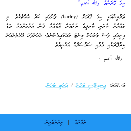
ހިމަ ގޮދަނެވެ. والله أعلم.”
ތަލްބީނާއަކީ ހިމަ ގޮދަން (barley) ފުށުގައި ހަދާ އެއްޗެކެވެ. މި
ތައްޔާރު ކުރަނީ ބާރލީގެ ތެރެއަށް ޖޯޑެއްހާ ފެން އެޅުމަށްފަހު މަޑު
ގިނީގައި ފަސް ވަރަކަށް މިނެޓު ކައްކައިގެންނެވެ. އެއަށްފަހު އޭގެތެރެއަށް
ކިރުފޮދަކާއި މާމުއި ސަމުސަލެއް އަޅާނީއެވެ.
والله أعلم .
_____________________________
މަޞްދަރު:
އިނގިރޭސި ބަހުން
/
ޢަރަބި ބަހުން
ތަޢާރަފް
ލިޔުންތެރިން