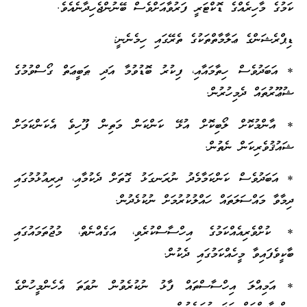
ކަމުގެ މާހިރެއްގެ ޑޮކްޓަރީ ފަރުވާއަށްވެސް ބޭނުންޖެހިދާނެއެވެ.
ޑިޕްރެޝަންގެ ޢަލާމާތްތަކުގެ ތެރޭގައި ހިމެނެނީ:
* އަބަދުވެސް ހިތާމައާއި، ފިކުރު ބޮޑުވުމާ އަދި ޠަބީޢަތް ގޯސްވުމުގެ
ޝުޢޫރުތައް ދެމިހުރުން.
* އާންމުކޮށް ލޯބިކޮށް އުޅޭ ކަންކަން މަތިން ފޫހިވެ އެކަންކަމަށް
ޝައުޤުވެރިކަން ނެތުން.
* އަބަދުވެސް ކަންކަމާމެދު ނުރަނގަޅު ގޮތަށް ދެކުމާއި، ދިރިއުޅުމުގައި
ދިމާވާ މައްސަލަތައް ހައްލުކުރުމަށް ނުކުޅެދުން.
* ކުށްވެރިއެއްކަމުގެ އިހްސާސްކުރެވި، އަގެއްނެތް، މުޖުތަމައުގައި
ބާކީވެފައިވާ މީހެއްކަމުގައި ދެކުން.
* އަމިއްލަ އިހްސާސްތައް ފާޅު ނުކުރެވުން ނުވަތަ އެހެންމީހުންގެ