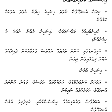
އިހްސާސްތައް ބަލައިނުގަނެވުން.
* ނިދަން އުނދަގޫވުން ނުވަތަ ގިނައިރު ނިދުން ނުވަތަ އަވަހަށް
ހޭލެވުން.
* ކެއިންބުއިމުގެ މައްސަލަތައް. (ގިނައިން ކެއުން ނުވަތަ ކާ
ހިތްނުވުން)
* ހަށިގަނޑުގައި ހުންނަ ތަދުތައް އެއްވެސް ފަރުވާއަކުން ފައިދާއެއް
ނުކޮށް ދިގުލައިގެން ދިއުން.
* ގިނައިން ރުޔުން.
* އަވަހަށް ކަންތައްބޮޑުވެ، ހަރަކާތްތައް އަވަސްވެ، މަޑުން ހުންނަށް
އުނދަގޫވެ، ހަމަޖެހުމެއް ނުލިބުން.
* އަބަދުވެސް ވަރުބަލިކަމުގެ އިހްސާސްކުރެވި، ހެލިފެލިވެ އުޅެން
އުނދަގޫވުން.