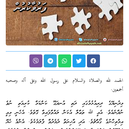
الحمد لله والصلاة والسلام على رسول الله وعلى آله وصحبه
أجمعين.
މިދުނިޔޭގެ ދިރިއުޅުމުގައި ދަތި އުނދަގޫ ކަންކަމާ ކުރިމަތި ނުވެ
ނުދާނެއެވެ. އެއީ ﷲ ތަޢާލާ އެކަން ލައްވާފައިވާ ގޮތެވެ. އެހެނީ މިއީ
އިމްތިހާނުގެ ގޯއްޗެވެ. އަދި އާޚިރަތާ ދެމެދުވާ ފާލަމެކެވެ. އެންމެ ހެޔޮ