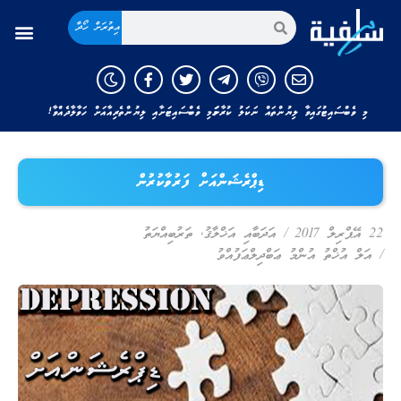
އިތުރަށް ހޯދާ
މި ވެބްސައިޓުގައިވާ ލިޔުންތައް ނަކަލު ކުރާނަމަ މި ވެބްސައިޓަށާއި ލިޔުންތެރިއާއަށް ހަވާލާދެއްވާ!
ޑިޕްރެޝަންއަށް ފަރުވާކުރުން
22 އޭޕްރިލް 2017
/
އަދަބާއި އަޚްލާޤު
,
ތަރުބިއްޔަތު
/
އަލް އުޚްތު އުންމު ޢަބްދިލްޢަފުއްވު