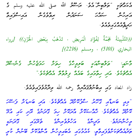
އެކައްޗަކީ “ތަލްބީނާ”އެވެ. ރަސޫލު ﷲ صلى الله عليه وسلم ގެ
އަރިހުން ޞައްޙަ ސަނަދުން ރިވާވެގެން އައިސްފައިވާ
ޙަދީޘްއެއްގައިވެއެވެ.
((التَّلْبِينَةُ مَجَمَّةٌ لِفُؤَادِ الْمَرِيضِ ، تَذْهَبُ بِبَعْضِ الْحُزْنِ)) [رواه
البخاري (5101) ، ومسلم (2216)]
މާނައީ: “ތަލްބީނާއަކީ ބަލިމީހާގެ ހިތަށް ހަމަޖެހުން ގެނެސްދޭ
އެއްޗެކެވެ. އަދި ހިތާމައިގެ ބައެއް ފިލުވާލާ އެއްޗެކެވެ.”
زاد المعاد ގައި އިބްނުލްޤައްޔިމް رحمه الله ވިދާޅުވެފައިވެއެވެ.
“މިއީ ބަނޑާއި ގޮހޮރު ސާފުކޮށްދޭ އެއްޗެކެވެ. އަދި ބަނޑަށް ފަސޭހަ
ކޮށްދޭ އެއްޗެކެވެ. ޚާއްޞަކޮށް އާދަކޮށް ހިމަ ގޮދަނުގެ ރޮށި ކައި އުޅޭ
މީހުންނަށެވެ. މަދީނާގެ އަހުލުވެރިންގެ ތެރޭގައި ގޮދަނަކީ
ތަދުއެއްޗަކަށްވެފައިވާތީ، ކެއުމުގައި އެބައިމީހުން އާންމުކޮށް ބޭނުން ކުރީ