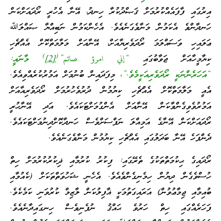
އިރުގައި ފާފައެއްކުރުމަށް ޤަޞްދުކުރާ ހިނދު، އޭނާ އެހުރީ ރޯދައަށްކަން
ހަނދާންވެ އެކަމުން މަނާވެގަނެއެވެ. އެހެންކަމުން ނަބިއްޔާ ޞައްލަﷲ
ޢަލައިހި ވަސައްލަމަ ރޯދަވެރިޔާއަށް، އޭނާއަށް މަލާމަތްކޮށް އެއްޗެހި
)
(
ކިޔާމީހާއަށް ޖަވާބުގައި
“إني امرؤ صائم”
[2]
މާނައީ:
“އަހަރެންނަކީ ރޯދަވެރިއަކީމެވެ.”
، މިފަދައިން ބުނުމަށް އަމުރުކުރެއްވިއެވެ.
އެއީ މަލާމަތްކޮށް އެއްޗެހި ކިޔުމުން ދުރުވެހުރުމަށް ރޯދަވެރިއާއަށް
އަމުރުވެވިގެންވާކަން އޭނާއަށް އެންގުމަށްޓަކައެވެ. އަދި އޭނާހުރީ
ރޯދައަށްކަން އޭނާގެ އަމިއްލަ ނަފްސަށްވެސް ހަނދާކޮށްދިނުމަށްޓަކައެވެ.
ދެންފަހެ އޭނާ ބަދަލުގައި އެއްޗެހި ކިޔުމުން މަނާވެގަނެއެވެ.
ރޯދައިގެ ޙިކުމަތްތަކުގެ ތެރޭގައި: ފިކުރު ކުރުމާއި ޛިކުރުކުރުމަށް ހިތް
ހުސްވެގެން ދިޔުން ހިމެނިގެންވެއެވެ. އެހެނީ ޝަހުވަތްތަކަށް (ކެއުމާއި
ބުއިމާއި ޖިމާޢުވުން) އަރައިގަތުމަކީ ޣާފިލުކަން ލާޒިމް ކުރުވަނި ކަމެކެވެ.
ފަހަރެއްގައި ހިތް ހަރުވެ ޙައްޤު ނުފެނިވެސް ހިނގައިދާނެއެވެ.