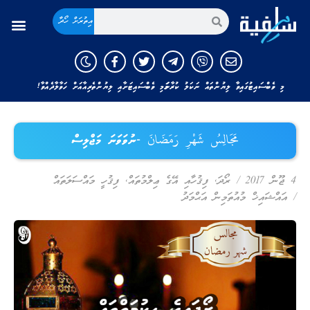
އިތުރަށް ހޯދާ
މި ވެބްސައިޓުގައިވާ ލިޔުންތައް ނަކަލު ކުރާނަމަ މި ވެބްސައިޓަށާއި ލިޔުންތެރިއާއަށް ހަވާލާދެއްވާ!
مَجَالِسُ شَهْرِ رَمَضَانَ -ނުވަވަނަ މަޖްލިސް
4 ޖޫން 2017
/
ރޯދަ
,
ފިޤުހާއި އޭގެ ޢިލްމުތައް
,
ފިޤުހީ މައްސަލަތައް
/
އައްޝައިޚް މުއުތަމިން އަޙްމަދު