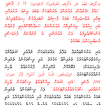
بِذِكْرِهِمْ فَهُمْ عَن ذِكْرِهِم مُّعْرِضُونَ) [المؤمنون: 71 ]. މާނައީ:
“ޙައްޤު (ޤުރުއާން) އެއުރެންގެ އެދުންތަކަށް ތަބަޢަ ވީނަމަ، އުޑުތަކާއި،
ބިމާއި، އެތާނގައިވާހާ ބަޔަކު ފާސިދުވެ، ނުބައިވެގެން ހިނގައްޖައީހެވެ.
އަދި ކިއެއްތަ! ތިމަންއިލާހު އެއުރެންނަށް ހަނދާންކޮށްދެނިވި ޤުރުއާން
ގެނެސްދެއްވީމެވެ. ފަހެ، އެއުރެންނީ އެ ޤުރުއާނަށް ފުރަގަސްދީ
އެނބުރިގަންނަ ބަޔެކެވެ.”
އަދި އަޅުކަންތައްތައް ތަފާތު ވައްތަރުތަކަށް ލެއްވުމީ ﷲތަޢާލާގެ
ޙިކުމަތްވަންތަކަމުގެ ތެރެއިންވާ ކަމެކެވެ. އެއީ މީސްތަކުނެގެ ތެރެއިން
(ފުރިހަމައަށް) ޤަބޫލުކޮށް ރުހޭމީހުން ފާޅުކުރައްވާ ޠާހިރު
ކުރެއްވުމަށްޓަކައެވެ.
(وَلِيُمَحِّصَ اللَّـهُ الَّذِينَ آمَنُوا) [آل عمران:
141[ މާނައީ: “އަދި، ﷲއަށް އީމާންވެއްޖެ މީސްތަކުން ޠާހީރު
ކުރައްވައި، ސާފުކުރެއްވުމަށްޓަކައެވެ.”
ފަހެ މީސްތަކުންގެ ތެރެއިން
ބަޔަކު އަޅުކަންތަކުގެ ބައެއް ވައްތަރުތަކަށް ރުހި އެއަޅުކަންތަކެއްގެ މަތީ
ދެމި ތިބެއެވެ. އަދި އަޅުކަންތަކުގެ ތެރެއިން އެހެން ވައްތަރުތަކަށް