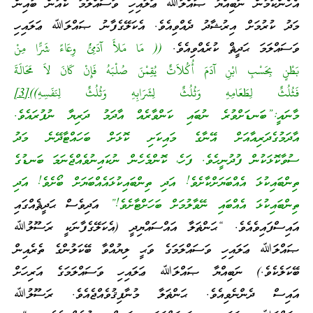
އެހެންކަމުން ނަބިއްޔާ ޞައްލަﷲ ޢަލައިހި ވަސައްލަމަ ކެއުން ބުއިން
މަދު ކުރުމަށް އިރުޝާދު ދެއްވިއެވެ. އެކަލޭގެފާނު ޞައްލަﷲ ޢަލައިހި
ވަސައްލަމަ ޙަދީޘް ކުރެއްވިއެވެ.
(( مَا مَلأَ آدَمِىٌّ وِعَاءً شَرًّا مِنْ
بَطْنٍ بِحَسْبِ ابْنِ آدَمَ أُكُلاَتٌ يُقِمْنَ صُلْبَهُ فَإِنْ كَانَ لاَ مَحَالَةَ
فَثُلُثٌ لِطَعَامِهِ وَثُلُثٌ لِشَرَابِهِ وَثُلُثٌ لِنَفَسِهِ))
[3]
މާނައީ:”ބަނޑަށްވުރެ ނުބައި ކަންވާރެއް އާދަމު ދަރިޔާ ނުފުރައެވެ.
އާދަމުގެދަރިއާއަށް އޭނާގެ މައިކަށި ކޮޅަށް ބަހައްޓާދޭނެ މަދު
ސުވާކޮޅަކުން ފުދުނީހެވެ. ފަހެ، ކޮންމެހެން ނުކައިނުވެއްޖެނަމަ ބަނޑުގެ
ތިންބައިކުޅަ އެއްބަޔަށްކާށެވެ! އަދި ތިންބައިކުޅައެއްބަޔަށް ބޯށެވެ! އަދި
ތިންބައިކުޅަ އެއްބައި ނޭވާލުމަށް ބަހަށްޓާށެވެ!”
އަދިވެސް ޙަދީޘެއްގައި
އައިސްފައިވެއެވެ. “ޙަންޡަލާ އައްސައްޔިދީ (އެކަލޭގެފާނަކީ ރަސޫލުﷲ
ޞައްލަﷲ ޢަލައިހި ވަސައްލަމަގެ ވަޙީ ލިޔުއްވާ ބޭކަލުންގެ ތެރެއިން
ބޭކަލެކެވެ.) ނަބިއްޔާ ޞައްލަﷲ ޢަލައިހި ވަސައްލަމަގެ އަރިހަށް
އައިސް ދެންނެވިއެވެ. ޙަންޡަލާ މުނާފިޤުވެއްޖެއެވެ. ރަސޫލުﷲ