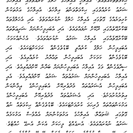
ޙިކުމަތްތަކެއްވެއެވެ. އެއިލާހީ އެއިލާހުގެ ޚަލްޤު ކުރެއްވުމާއި އެއިލާހުގެ
ޝަރުޢު ކުރެއްވުގައި ޙިކްމަތްވަންތަ އިލާހެވެ. އެއިލާހުގެ އަޅުތަކުން
ކުޅިވަރެއްގެ ގޮތުގައި އެއިލާހު ޚަލްޤު ނުކުރައްވަތެވެ. އަދި އެޚަލްޤުތައް
ބޭކާރުގޮތެއްގައި ދޫކޮށް ނުލައްވައެވެ. އަދި އެބައިމީހުންނަށް ޝަރީޢަތްތައް
ބޭކާރުގޮތެއްގައި އެއިލާހު ޝަރުޢު ނުކުރައްވައެވެ. އެހެނެއްކަމަކު،
އެބައިމީހުން ޚަލްޤު ކުރެއްވީ ބޮޑުވެގެންވާ ކަމަކަށްޓަކައެވެ. އަދި
ބޮޑުވެގެންވާ ކަމަކަށް އެބައިމީހުން ތައްޔާރު ކުރެއްވިއެވެ. އަދި
ސީދާވެގެންވާ މަގު އެއިލާހު އެބައިމީހުންނަށް ބަޔާން ކޮށްދެއްވިއެވެ. އަދި
އެއިލާހު އެބައިމީހުންނަށް ޝަރުޢުތައް ޝަރުޢު ކޮށްދެއްވިއެވެ. އެއީ
އެބައިމީހުން އެޝަރުޢުތައް މެދުވެރިކޮށް އެބައިމީހުންގެ އީމާންކަން
އިތުރުކުރުމަށެވެ. އަދި އެޝަރުޢުތައް މެދުވެރިކޮށް އެބައިމީހުންގެ
އަޅުކަންތައްތައް ފުރިހަމަ ކުރުމަށްޓަކައެވެ. ބޮޑުވެގެންވާ ޙިކުމަތެއް ނުވާ
ގޮތުގައި ﷲތަޢާލާ، އެއިލާހުގެ އަޅުތަކުންނަށް އެއްވެސް އަޅުކަމެއް
ޝަރުޢު ނުކުރައްވައެވެ. އެނގެއްޖެ މީހަކަށް އެކަން އެނގޭ ހުއްޓެވެ.