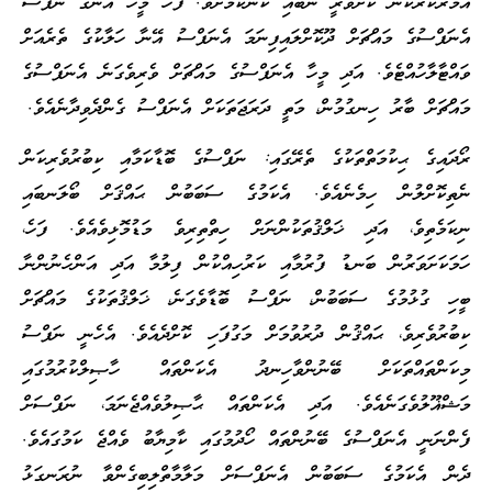
އަމުރުކުރާކަން ކަށަވަރީ ނުބައި ކަންކަމަށެވެ. ފަހެ މީހާ އޭނާގެ ނަފްސު
އެނަފްސުގެ މައްޗަށް ދޫކޮށްލައިފިނަމަ އެނަފްސު އޭނާ ހަލާކުގެ ތެރެއަށް
ވައްޓާލާހުއްޓެވެ. އަދި މީހާ އެނަފްސުގެ މައްޗަށް ވެރިވެގަނެ އެނަފްސުގެ
މައްޗަށް ބާރު ހިނގުމުން، މަތީ ދަރަޖަތަކަށް އެނަފްސު ގެންދެވިދާނެއެވެ.
ރޯދައިގެ ޙިކުމަތްތަކުގެ ތެރޭގައި: ނަފްސުގެ ބޮޑާކަމާއި ކިބުރުވެރިކަން
ނެތިކޮށްލުން ހިމެނެއެވެ. އެކަމުގެ ސަބަބުން ޙައްޤަށް ބޯލަނބައި
ނިކަމެތިވެ، އަދި ޚަލްޤުތަކުންނަށް ހިތްތިރިވެ މަޑުމޮޅިވެއެވެ. ފަހެ،
ހަމަކަށަވަރުން ބަނޑު ފުރުމާއި ކަރުހިއްކުން ފިލުމާ އަދި އަންހެނުންނާ
ބީހި ގުޅުމުގެ ސަބަބުން، ނަފްސު ބޮޑާވެގަނެ، ޚަލްޤުތަކުގެ މައްޗަށް
ކިބުރުވެރިވެ، ޙައްޤުން ދުރުވުމަށް މަގުފަހި ކޮށްދެއެވެ. އެހެނީ ނަފްސު
މިކަންތައްތަކަށް ބޭނުންވާހިނދު އެކަންތައް ހާޞިލްކުރުމުގައި
މަޝްޣޫލުވެގަނެއެވެ. އަދި އެކަންތައް ޙާޞިލުވެއްޖެނަމަ، ނަފްސަށް
ފެންނަނީ އެނަފްސުގެ ބޭނުންތައް ހޯދުމުގައި ކާމިޔާބު ވެއްޖެ ކަމުގައެވެ.
ދެން އެކަމުގެ ސަބަބުން އެނަފްސަށް މަލާމާތްލިބިގެންވާ ނުރަނގަޅު