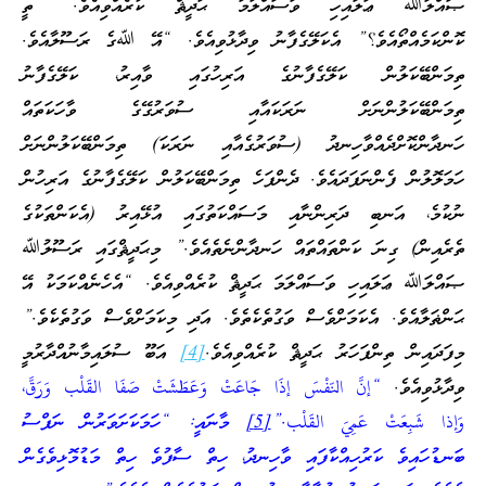
ޞައްލަﷲ ޢަލައިހި ވަސައްލަމަ ޙަދީޘް ކުރެއްވިއެވެ. “ތީ
ކޮންކަމެއްތޯއެވެ؟” އެކަލޭގެފާނު ވިދާޅުވިއެވެ. “އޭ ﷲގެ ރަސޫލާއެވެ.
ތިމަންބޭކަލުން ކަލޭގެފާނުގެ އަރިހުގައި ވާއިރު، ކަލޭގެފާނު
ތިމަންބޭކަލުންނަށް ނަރަކައާއި ސުވަރުގޭގެ ވާހަކަތައް
ހަނދާންކޮށްދެއްވާހިނދު (ސުވަރުގެއާއި ނަރަކަ) ތިމަންބޭކަލުންނަށް
ހަމަލޮލުން ފެންނަފަދައެވެ. ދެންފަހެ ތިމަންބޭކަލުން ކަލޭގެފާނުގެ އަރިހުން
ނުކުމެ، އަނބި ދަރިންނާއި މަސައްކަތުގައި އުޅޭއިރު (އެކަންތަކުގެ
ތެރެއިން) ގިނަ ކަންތައްތައް ހަނދާންނެތެއެވެ.” މިޙަދީޘްގައި ރަސޫލުﷲ
ޞައްލަﷲ ޢަލައިހި ވަސައްލަމަ ޙަދީޘް ކުރެއްވިއެވެ. “އެހެނެއްކަމަކު އޭ
ޙަންޡަލާއެވެ. އެކަމަށްވެސް ވަގުތެކެތެވެ. އަދި މިކަމަށްވެސް ވަގުތެކެވެ.”
މިފަދައިން ތިންފަހަރު ޙަދީޘް ކުރެއްވިއެވެ.
[4]
އަބޫ ސުލައިމާނުއްދާރުމީ
ވިދާޅުވިއެވެ.
“إنَّ النّفْسَ إذَا جَاعَتْ وَعَطَشَتْ صَفَا القَلْب وَرَقَّ،
وَإذا شَبِعَتْ عَمِيَ القَلْب.”
[5]
މާނައީ: “ހަމަކަށަވަރުން ނަފްސު
ބަނޑުހައިވެ ކަރުހިއްކާފައި ވާހިނދު، ހިތް ސާފުވެ ހިތް މަޑުމޮޅިވެގެން