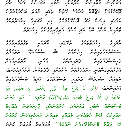
ވަރަށްގިނަ މުއުމިނުން، ޢުޛުރަކާއި ނުލައި ރަމަޟާން މަހުގެ ރޯދަ
ދޫކޮށްލުމަށް މަޖުބޫރު ކުރުމުގެ ގޮތުން ތަޅައި ނުވަތަ ބަންދުކުރުވުނު
ކަމުގައި ވިއަސް ރޯދާ ދޫނުކޮށްލައެވެ. މިއީ ރޯދައިގެ ޙިކުމަތްތަކުގެ
ތެރެއިން އެންމެ ބޮޑު އަދި އެންމެ މަތިވެރިވެގެންވާ ޙިކުމަތެވެ.
ރޯދައިގެ ޙިކުމަތްތަކުގެ ތެރޭގައި: ރޯދައަކީ ތަޤުވާވެރިވުމުގެ
ސަބަބެއްކަމުގައިވުން ހިމެނެއެވެ. ﷲ ޞުބުޙާނަހޫ ވަތަޢާލާގެ
ވަޙީބަސްފުޅުގައިވާ ފަދައިންނެވެ. އެހެނީ ރޯދަވެރިއާއަށް
އަމުރުވެވިގެންވަނީ ހެޔޮޢަމަލުތައް ކުރުމަށާއި ފާފަތަކުން ދުރުހެލިވުމަށެވެ.
ނަބިއްޔާ ޞައްލަﷲ ޢަލައިހި ވަސައްލަމަގެ ޙަދީޘް ބަސްފުޅުގައިވާ
ފަދައިންނެވެ.
(
(مَنْ لَمْ يَدَعْ قَوْلَ الزُّورِ وَالْعَمَلَ بِهِ فَلَيْسَ لِلَّهِ
حَاجَةٌ فِي أَنْ يَدَعَ طَعَامَهُ وَشَرَابه))
[1]
މާނައީ: ” ހަޑި ހުތުރު
ބަސްބުނުމާ ނުބައި ޢަމަލުތައް ކުރުމުންނާއި ޖާހިލުކަމުން އެއްކިބާ
ނުވާމީހަކު، އޭނާ ހަމައެކަނި ކެއުމާއި ބުއިމުން ދުރުހެލިވެގެން ހުރުމަށް
ﷲ ތަޢާލާ ބޭނުންވެވޮޑިގެން ނުވެއެވެ.”
ރޯދަވެރިޔާ ރޯދައަށް ހުންނަ