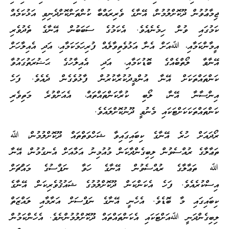
ޖިމާޢުވުން ދޫކޮށްލުމުން، އޭނާގެ ވެރިރައްބާ ކުންތަންކޮށްދެނިވި އަޅުކަމެއް
ކަމުގައި ވުން ހިމެނެއެވެ. އެކަމުގެ ސަބަބުން އޭނާގެ ތެދުވެރި
އީމާންކަމާއި، ﷲއަށް އެނާ އަޅުވެތިވާލެއް ފުރިހަމަކަމާއި، އަދި އެއިލާހަށް
އޭނާވާ ލޯތްބެއްގެ ބޮޑުކަމާއި، އަދި އެއިލާހުގެ ޙަޟުރަތުގައުވާ
ކަންތައްތަކަށް އޭނާ އުންމީދުކުރާކުރުން ފާޅުވެގެން ދެއެވެ. ފަހެ
އިންސާނާ އޭނާ، ލޯބި ކުރާކަންތައްތައް، އެއަށްވުރެ މަތިވެރި
ކަންތައްތަކަކަށްޓަކައި މެނުވީ ދޫނުކޮށްލައެވެ.
ރޯދައަށް ހުރެ އޭނާގެ ކިބައިގައިވާ ޝަހްވަތްތައް ދޫކޮށްލުމުން، ﷲ
ތަޢާލާގެ ރުއްސެވުން ލިބިގެންދާކަން މުއުމިނު އަޅާއަށް އެނގުމުން، އޭނާ
ﷲ ތަޢާލާގެ ރުއްސެވުން އޭނާގެ ހަވާ ނަފްސުގެ މައްޗަށް
އިސްކުރެއެވެ. ފަހެ އެކަންކަން ދޫކޮށްލުމުގެ ޝައުޤުވެރިކަން އޭނާގެ
ކިބައިގައި މާ ބޮޑެވެ. އެހެނީ އޭނާގެ ނަފްސަށް އަރާމާއި ލައްޒަތް
ލިބިގެންދަނީ ﷲއަށްޓަކައި އެކަންތައްތައް ދޫކޮށްލުމުންނެވެ. އެހެންކަމުން