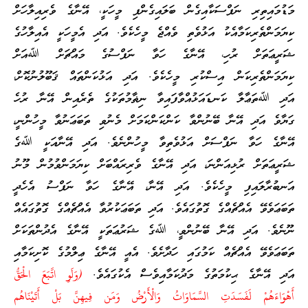
މަޑުމައިތިރި ނަފްސަކާއިގެން ބަލައިގެންފި މީހަކީ، އޭނާގެ ވެރިއިލާހަށް
ކިޔަމަންތެރިކަމާއެކު އަޅުވެތި ވެއްޖެ މީހެކެވެ. އަދި އެމީހަކީ އެއިލާހުގެ
ޝަރީޢަތަށް ރުހި، އޭނާގެ ހަވާ ނަފްސުގެ މައްޗަށް ﷲއަށް
ކިޔަމަންތެރިކަން އިސްކުރި މީހެކެވެ. އަދި އަޅުކަންތައް ޤަބޫލުނުކޮށް،
އަދި ﷲތަޢާލާ ކަނޑައަޅުއްވާފައިވާ ނިޡާމުތަކުގެ ތެރެއިން އޭނާ ރުހެ
ގަޔާވެ އަދި އޭނާ ބޭނުންވާ ކަންކަންކަމަށް މެނުވި ތަބަޢަނުވާ މީހުންނީ،
އޭނާގެ ހަވާ ނަފްސަށް އަޅުވެތިވާ މީހުންނެވެ. އަދި އޭނާއަކީ ﷲގެ
ޝަރީޢަތަށް ރުޅިއަންނަ، އަދި އޭނާގެ ވެރިރައްބަށް ކިޔަމަންވުމުން މޫނު
އަނބުރާލައިފި މީހެކެވެ. އަދި އޭނާ، އޭނާގެ ހަވާ ނަފްސު އެހެދީ
ތަބަޢަވެވޭ އެއްޗެއްގެ ގޮތުގައެވެ. އަދި ތަބަޢަކުރުވާ އެއްޗެއްގެ ގޮތުގައެއް
ނޫނެވެ. އަދި އޭނާ ބޭނުންވީ، ﷲގެ ޝަރުޢަތަކީ އޭނާގެ އެދުންތަކަށް
ތަބަޢަވެވޭ އެއްޗެއް ކަމުގައި ހަދާށެވެ. އެއީ އޭނާގެ ޢިލްމުގެ ކޮށިކަމާއި
އަދި އޭނާގެ ޙިކުމަތުގެ މަދުކަމާއިވެސް އެކުގައެވެ.
(وَلَوِ اتَّبَعَ الْحَقُّ
أَهْوَاءَهُمْ لَفَسَدَتِ السَّمَاوَاتُ وَالْأَرْضُ وَمَن فِيهِنَّ بَلْ أَتَيْنَاهُم