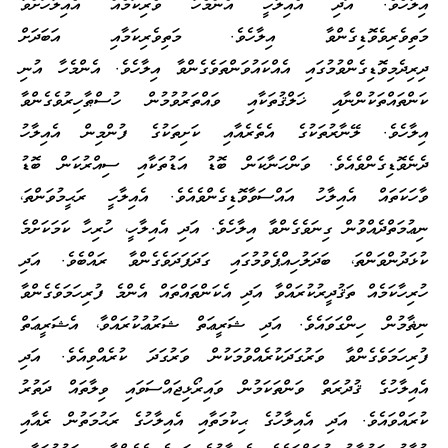
އިލާހެވެ. އަދި އެއިލާހީ އެންމެހާ ވެރިކަމެއް އެއިލާހަށްވާ
މަތިވެރިވެވޮޑިގެންވާ އިލާހެވެ. މަތިވެރިކަމާއި އަބަދަށް
ދިރިދެމިވޮޑިގެންވުމުގައި އެއްކައުވަންތަވެގެންވާ އިލާހެވެ. އެންމެހާ އުނި
ކަންތައްތަކުންނާއި ޚަލްޤުތަކާއި ވައްތަރުވުމުން ހުސްޠާހިރުވެގެންވާ
އިލާހެވެ. ލޭނާރުތަކުގެ އެތެރެއާއި ކަށިތަކުގެ ފުންމިން އެއިލާހު
ދެނެވޮޑިގެންވެއެވެ. ވަންހަނާކަން ބޮޑު އަޑުތަކާއި ސިއްރުކަން ބޮޑު
ވާހަކަތައް އެއިލާހު އައްސަވާވޮޑިގެންވެއެވެ. އެއިލާހީ ރަޙީމުވަންތަ،
ނިޢުމަތްދެއްވުން ގިނަވެގެންވާ އިލާހެވެ. އަދި އެއިލާހީ، ހުރިހާ ކަމަކަށްމެ
ކުޅަދުންވަންތަ، ބަދަލުހިއްޕެވުމުގައި ގަދަފަދަވެގެންވާ ރައްބެވެ. އަދި
ހުރިހާކަމެއް ތަޤުދީރުކުރައްވާ އަދި އެކަންތައްތައް އެންމެ ފުރިހަމަވެގެންވާ
ނިޡާމުން ހިންގަވައެވެ. އަދި ޝަރީޢަތް ޝަރުޢުކުރައްވާ، އެޝަރީޢަތް
ފުރިހަމަވެގެންވާ ވަރުގަދަކުރެއްވުމަކުން ވަރުގަދަ ކުރެއްވިއެވެ. އަދި
އެއިލާހުގެ ޤުދުރަތް ވަންތަކަމުން ވައިރޯޅިޖައްސަވައި ވިލާތައް ދަތުރު
ކުރައްވައެވެ. އަދި އެއިލާހުގެ ޙިކުމަތާއި އެއިލާހުގެ ރަޙުމަތުން ރެއާއި