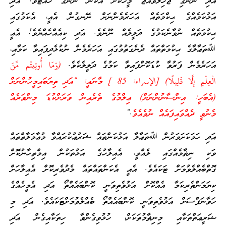
އަދި ނޭނގި ޖާހިލުވެއްޖެ މީހަކަށް އެކަން ނޭނގޭ ހުއްޓެވެ. އަދި
އަޅުކަމެއްގެ ޙިކްމަތެއް އަހަރެމެންނަށް ނޭނގުން އެއީ، އެކަމުގައި
ޙިކުމަތެއް ނުވާނެކަމުގެ ދަލީލެއް ނޫނެވެ. އަދި ކިއެއްހެއްޔެވެ! އެއީ
ﷲތަޢާލާގެ ޙިކުމަތްތައް ދެނެގަތުމުގައި އަހަރެމެން ނުކުޅެދިފައިވާ ކަމާއި،
އަހަރެމެން ފަރުވާ ކުޑަކޮށްފައިވާ ކަމުގެ ދަލީލެކެވެ.
(وَمَا أُوتِيتُم مِّنَ
الْعِلْمِ إِلَّا قَلِيلًا) [الإسراء: 85 ] މާނައީ: “އަދި ތިޔަބައިމީހުންނަށް
(އެބަހީ: އިންސާނުންނަށް) ޢިލްމުގެ ތެރެއިން ވަރަށްކުޑަ މިންވަރެއް
މެނުވީ ދެއްވައިފައެއް ނުވެއެވެ
.”
އަދި ހަމަކަށަވަރުން ﷲތަޢާލާ އަޅުކަންތައް ޝަރުޢުކުރައްވާ މުޢާމަލާތްތައް
ވަކި ނިޡާމެއްގައި ލެއްވީ، އެއިލާހުގެ އަޅުތަކުން އިމްތިހާނުކޮށް
ގޮތްބެއްލެވުމަށް ޓަކައެވެ. އެއީ އެކަންތައްތައް މެދުވެރިކޮށް އެއިލާހަށް
ކިޔަމަންތެރިކަމާ އެއްކޮށް އަޅުވެތިވަނީ ކޮންބައެއްތޯ އަދި އެމީހެއްގެ
ހަވާނަފްސަށް އަޅުވެތިވަނީ ކޮންބައެއްތޯ ބެއްލެވުމަށްޓަކައެވެ. އަދި މި
ޝަރީޢަތްތަކާއި މިނިޡާމުތަކަށް، ހުޅުވިގެންވާ ހިތަކާއިގެން އަދި