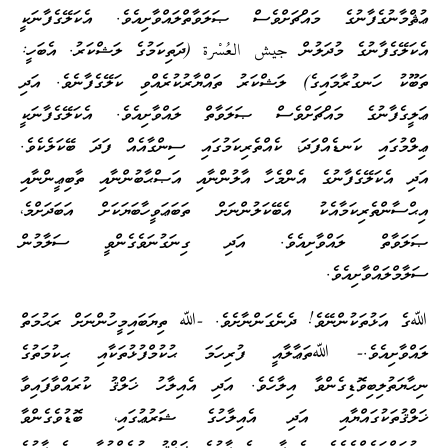
ޢުޘްމާނުގެފާނުގެ މައްޗަށްވެސް ޞަލަވާތްލައްވާށިއެވެ. އެކަލޭގެފާނަކީ
އެކަލޭގެފާނުގެ މުދަލުން جيش العُسْرة (ދަތިކަމުގެ ލަޝްކަރު. އެބަހީ:
ތަބޫކު ހަނގުރާމައިގެ) ލަޝްކަރު ތައްޔާރުކުރެއްވި ކަލޭގެފާނެވެ. އަދި
ޢަލީގެފާނުގެ މައްޗަށްވެސް ޞަލަވާތް ލައްވާށިއެވެ. އެކަލޭގެފާނަކީ
ޢިލްމުގައި ކަނޑެއްފަދަ، ކެއްތެރިކަމުގައި ސިންގާއެއް ފަދަ ބޭކަލެކެވެ.
އަދި އެކަލޭގެފާނުގެ އެންމެހާ އާލުންނާއި އަޞްޙާބުންނާއި ތާބިޢީންނާއި
އިޙްސާންތެރިކަމާއެކު އެބޭކަލުންނަށް ތަބަޢަވީހާބަޔަކަށް އަބަދަށްމެ،
ޞަލަވާތް ލައްވާށިއެވެ. އަދި ގިނަގުނަވެގެންވީ ސަލާމުން
ސަލާމްލައްވާށިއެވެ.
ﷲގެ އަޅުތަކުންނޭވެ! ދެނެގަންނާށެވެ. -ﷲ ތިޔަބައިމީހުންނަށް ރަޙުމަތް
ލައްވާށިއެވެ.- ﷲތަޢާލާއީ ފުރިހަމަ ޙުކުމްފުޅުތަކާއި ޙިކުމަތުގެ
ނިހާޔަތުލިބިވޮޑިގެންވާ އިލާހެވެ. އަދި އެއިލާހު ޚަލްޤު ކުރައްވާފައިވާ
ޚަލްޤުތަކުގައްޔާއި އަދި އެއިލާހުގެ ޝަރުޢުގައި، ބޮޑުވެގެންވާ