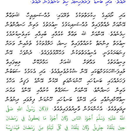
ދެއެވެ. އަދި ބަނޑު ފުރާލާހިނދު ހިތް ކަނުވެގެން ދެއެވެ.”
އަދި ރޯދައިގެ ޙިކުމަތްތަކުގެ ތެރޭގައި: މުއްސަނދިމީހާ، ﷲތަޢާލާ
އޭނާއަށް ދެއްވާފައިވާ މުއްސަނދިކަމުގެ ނިޢުމަތުގެ މަތިން ހަނދާންވުން
ހިމެނެއެވެ. އޭނާއަށް ﷲ ތަޢާލާ ކެއުމާއި ބުއިމާއި ކައިވެނިކުރުމުގެ
ނިޢުމަތް މިންނަތް ކުރައްވާފައިވާ ހިނދު، ޚަލްޤުތަކުގެ ތެރެއިން ވަރަށް
ގިނަބަޔަކުވަނީ އެނިޢުމަތްތަކުން މަޙްރޫމުވެފައެވެ. ދެންފަހެ އޭނާ
މިނިޢުމަތުގެ މައްޗަށް ﷲއަށް ޙަމްދުކޮށް، ލިބިފައިވާ
ލުއިފަސޭހަކަމަށްޓަކައި އޭނާ ޝުކުރުވެރިވެއެވެ. އަދި އެކަމުގެ ސަބަބުން
ފަހަރެއްގައި ބަނޑުހައި ހޫނުކަންމަތީ ރޭކުރާ އޭނާގެ ފަޤީރު އަޚާގެ
މަތިން ހަނދާންވެ، އޭނާއަށް ޞަދަޤާތް ކުރުމާއި އޭނާގެ ޢައުރަ
ނިވާކޮށްދިނުމާއި އަދި އޭނާގެ ބަނޑުހައި ހޫނުކަން ފިލުވައި ދިނުމުން
ދީލަތިވެއެވެ. އެހެންކަމުން ވާރިދުވެފައިވެއެވެ.
((كَانَ رَسُولُ اللَّهِ صَلَّى
اللَّهُ عَلَيْهِ وَسَلَّمَ أَجْوَدَ النَّاسِ وَكَانَ أَجْوَدُ مَا يَكُونُ فِي رَمَضَانَ
حِينَ يَلْقَاهُ جِبْرِيلُ وَكَانَ يَلْقَاهُ فِي كُلِّ لَيْلَةٍ مِنْ رَمَضَانَ فَيُدَارِسُهُ