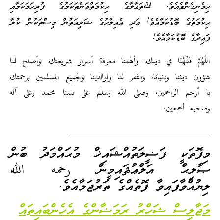
ހިމެނިގެންވެއެވެ. ﷲތަޢާލާގެ ޙިކުމަތްވަންތަކަމުގެ ފުރިހަމަކަމާއި
ޙިކުމަތުގެ ބޮޑުކަމާއެވެ! އަދި އެއިލާހުގެ ޝަރީޢަތުން މީސްތަކުން ކުރާ
ފައިދާގެ ބޮޑުކަމާއެވެ!
اللهم فَقِّهْنَا في دينك، وألهمنا معرفة أسرار شريعتك، وأصلح لنا
شؤون ديننا ودنيانا، واغفر لنا ولوالدينا ولجميع المسلمين برحمتك
يا أرحم الراحمين، وصلى الله وسلم على نبينا محمد وعلى آله
وصحبه أجمعين.
________________________________
މިފޮތަކީ ފަޟީލަތުއްޝައިޚް މުޙައްމަދު ބުން
ޞާލިޙް އަލްޢުޘައިމީން رحمه الله
ލިޔުއްވާފައިވާ ފޮތެއްގެ ތަރުޖަމާއެވެ.
މަޖާލިސް ޝަހްރު ރަމަޟާންގެ އެހެންބައިތައް