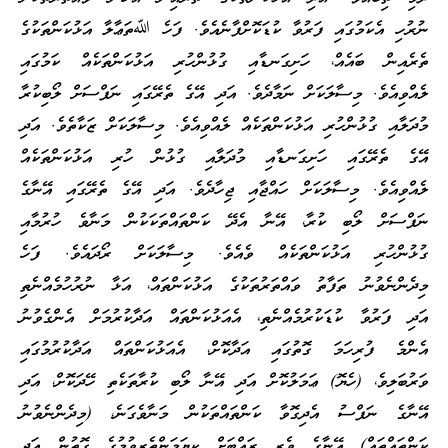
ނުރުހި އެކަމުގައި ފަރުވާ ކުޑަކޮށްފާނެއެވެ. ފަހެ ﷲތަޢާލާ އަޅުކަންތަކުގެ
ތެރެއިން ބައެއް، ހަށިގަނޑާއި ގުޅުންހުރި އަޅުކަންތަކެއް ކަމުގައި
ލެއްވިއެވެ. މިސާލަކަށް ނަމާދެވެ. އަދި އޭގެ ތެރޭގައި ނަފްސަށް ލޯބިކުރާ
މުދަލާއި ގުޅުންހުރި އަޅުކަންތަކެއް ލެއްވިއެވެ. މިސާލަކަށް ޒަކާތެވެ. އަދި
އޭގެ ތެރޭގައި ހަށިގަނޑާއި މުދަލާއި ގުޅުން ހުރި އަޅުކަންތަކެއް
ލެއްވިއެވެ. މިސާލަކަށް ހައްޖާއި ޖިހާދެވެ. އަދި އޭގެ ތެރޭގައި އޭނާގެ
ނަފްސަށް ލޯބި ކުރާ، އޭނާ އެދޭ ކަންތައްތަކަކުން މަނާވެ ހުރުމާއި
ގުޅުންހުރި އަޅުކަންތަކެއް ވެއެވެ. މިސާލަކަށް ރޯދައެވެ. ފަހެ
މިދެންނެވުނު ތަފާތު ވައްތަރުތަކުގެ އަޅުކަންތައް، އަޅާ ނުރުހުމެއްނެތި
އަދި ފަރުވާ ކުޑަކުރުމެއްނެތި، އެއަޅުކަންތައް އަދާކުރުމަށް އެންގެވުނު
އެންމެ ފުރިހަމަ ގޮތުގައި އަދާކޮށް، އެއަޅުކަންތައް އަދާކުރުމުގައި
ވަރުބަލިވެ، (ހެޔޮ) ޢަމަލުކޮށް އަދި އޭނާ ލޯބި ކުރާތަކެތި ހޭދަކޮށް، އަދި
އޭނާގެ ނަފްސު އެދިގޮވާ ކަންތައްތަކުން މަނާވެގަނެ، (މިދެންނެވުނު
ކަންތައްތައް) އޭނާގެ ވެރި ރައްބަށް ކިޔަމަންތެރިވުމުގެ ގޮތުން އަދި