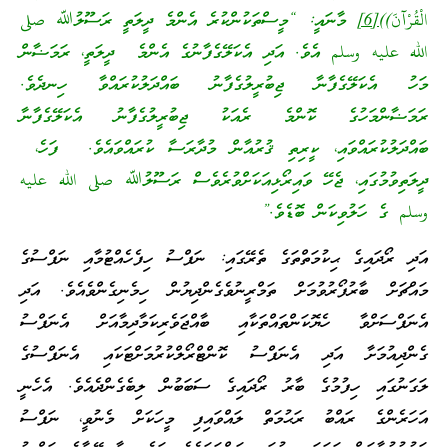
الْقُرْآنَ))
[6]
މާނައީ: “މީސްތަކުންކުރެ އެންމެ ދީލަތީ ރަސޫލުﷲ صلى
الله عليه وسلم އެވެ. އަދި އެކަލޭގެފާނުގެ އެންމެ ދީލަތީ، ރަމަޟާން
މަހު އެކަލޭގެފާނާ ޖިބުރީލުގެފާނު ބައްދަލުކުރައްވާ ހިނދެވެ.
ރަމަޟާންމަހުގެ ކޮންމެ ރެއަކު ޖިބުރީލުގެފާނު އެކަލޭގެފާނާ
ބައްދަލުކުރައްވައި، ކީރިތި ޤުރުއާން މުދާރަސާ ކުރައްވައެވެ. ފަހެ،
ދީލަތިވުމުގައި، ޖެހޭ ވައިރޯޅިއަކަށްވުރެވެސް ރަސޫލުﷲ صلى الله عليه
وسلم ގެ ހަލުވިކަން ބޮޑެވެ.”
އަދި ރޯދައިގެ ޙިކުމަތްތަގެ ތެރޭގައި: ނަފްސު ހިފެހެއްޓުމާއި ނަފްސުގެ
މައްޗަށް ބާރުފޯރުވުމަށް ތަމްރީނުވެގެންދިޔުން ހިމެނިގެންވެއެވެ. އަދި
އެނަފްސަށްވާ ހެޔޮކަންތައްތަކާއި ބާއްޖަވެރިކަމާދިމާއަށް އެނަފްސު
ގެންދިއުމަށާ އަދި އެނަފްސު ކޮންޓްރޯލްކުރުމަށްޓަކައި އެނަފްސުގެ
ލަގަނުގައި ހިފުމުގެ ބާރު ރޯދައިގެ ސަބަބުން ލިބެގެންދެއެވެ. އެހެނީ
އަހަރެންގެ ރައްބު ރަޙުމަތް ލައްވައިފި މީހަކަށް މެނުވީ، ނަފްސު