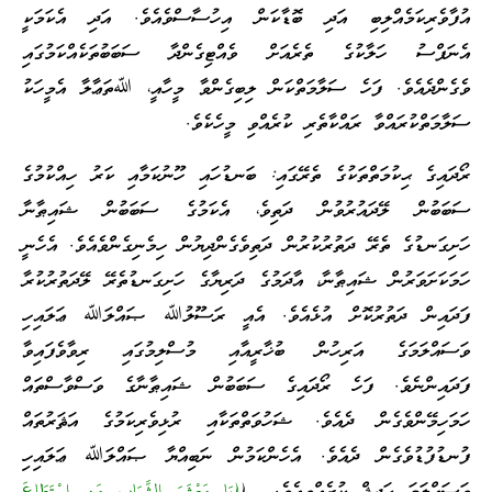
އުފާވެރިކަމެއްލިބި އަދި ބޮޑާކަން އިހުސާސްވެއެވެ. އަދި އެކަމަކީ
އެނަފްސު ހަލާކުގެ ތެރެއަށް ވެއްޓިގެންދާ ސަބަބުތަކެއްކަމުގައި
ވެގެންދެއެވެ. ފަހެ ސަލާމަތްކަން ލިބިގެންވާ މީހާއީ، ﷲތަޢާލާ އެމީހަކު
ސަލާމަތްކުރައްވާ ރައްކާތެރި ކުރެއްވި މީހެކެވެ.
ރޯދައިގެ ޙިކުމަތްތަކުގެ ތެރޭގައި: ބަނޑުހައި ހޫނުކަމާއި ކަރު ހިއްކުމުގެ
ސަބަބުން ލޭދައުރުވުން ދަތިވެ، އެކަމުގެ ސަބަބުން ޝައިޠާނާ
ހަށިގަނޑުގެ ތެރޭ ދަތުރުކުރުން ދަތިވެގެންދިޔުން ހިމެނިގެންވެއެވެ. އެހެނީ
ހަމަކަށަވަރުން ޝައިޠާނާ، އާދަމުގެ ދަރިޔާގެ ހަށިގަނޑުތެރޭ ލޭދަތުރުކުރާ
ފަދައިން ދަތުރުކޮށް އުޅެއެވެ. އެއީ ރަސޫލުﷲ ޞައްލަﷲ ޢަލައިހި
ވަސައްލަމަގެ އަރިހުން ބުޚާރީއާއި މުސްލިމުގައި ރިވާވެފައިވާ
ފަދައިންނެވެ. ފަހެ ރޯދައިގެ ސަބަބުން ޝައިޠާނާގެ ވަސްވާސްތައް
ހަމަހިމޭންވެގެން ދެއެވެ. ޝަހުވަތްތަކާއި ރުޅިވެރިކަމުގެ އަޘަރުތައް
ފުނޑުފުޑުވެގެން ދެއެވެ. އެހެންކަމުން ނަބިއްޔާ ޞައްލަﷲ ޢަލައިހި