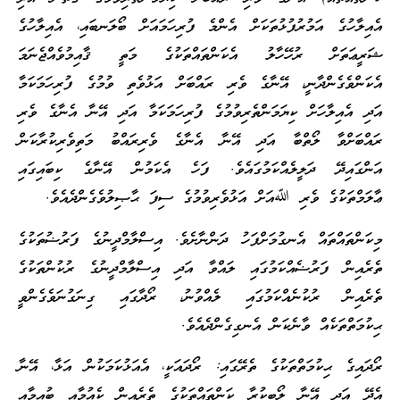
އެއިލާހުގެ އަމުރުފުޅުތަކަށް އެންމެ ފުރިހަމައަށް ބޯލަނބައި، އެއިލާހުގެ
ޝަރީޢަތަށް ރުހޭހާލު އެކަންތައްތަކުގެ މަތީ ޤާއިމުވެއްޖެނަމަ
އެކަންވެގެންދާނީ، އޭނާގެ ވެރި ރައްބަށް އަޅުވެތި ވުމުގެ ފުރިހަމަކަމާ
އަދި އެއިލާހަށް ކިޔަމަންތެރިވުމުގެ ފުރިހަމަކަމާ އަދި އޭނާ އެނާގެ ވެރި
ރައްބަށްވާ ލޯތްބާ އަދި އޭނާ އެނާގެ ވެރިރައްބު މަތިވެރިކުރާކަން
އަންގައިދޭ ދަލީލެއްކަމުގައެވެ. ފަހެ އެކަމުން އޭނާގެ ކިބައިގައި
ޢާލަމްތަކުގެ ވެރި ﷲއަށް އަޅުވެރިވުމުގެ ސިފަ ޙާޞިލުވެގެންދެއެވެ.
މިކަންތައްތައް އެނގުމަށްފަހު ދަންނާށެވެ. އިސްލާމްދީނުގެ ފަރުޟުތަކުގެ
ތެރެއިން ފަރުޟެއްކަމުގައި ލައްވާ އަދި އިސްލާމްދީނުގެ ރުކުންތަކުގެ
ތެރެއިން ރުކުނެއްކަމުގައި ލެއްވުނު، ރޯދާގައި ގިނަގުނަވެގެންވީ
ޙިކުމަތްތަކެއް ވާނެކަން އެނގިގެންދެއެވެ.
ރޯދައިގެ ޙިކުމަތްތަކުގެ ތެރޭގައި: ރޯދައަކީ، އެއަޅުކަމަކުން އަޅާ، އޭނާ
އެދޭ އަދި އޭނާ ލޯބިކުރާ ކަންތައްތަކުގެ ތެރެއިން ކެއުމާއި ބުއިމާއި