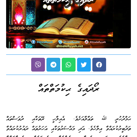
ރޯދައިގެ ޙިކުމަތްތައް
ޙަމްދުހުރީ ﷲ ތަޢާލާއަށެވެ. އެއިލާހީ ރޭތަކާއި ދުވަސްތައް
ތަދުބީރުކުރައްވާ އިލާހެވެ. އަދި މައްސަރުތަކާއި އަހަރުތައް ދައުރުކުރައްވާ