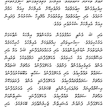
ދުވާލު ތަކުރާރު ކުރައްވައެވެ. އެއިލާހުގެ މަތިވެރިވެގެންވާ ސިފަފުޅުތަކާއި
ރިވެރިވެގެންވާ ނިޢުމަތްތައް މެދުވެރިކޮށް އެއިލާހަށް މިއަޅާ ޙަމްދު
ކުރަމެވެ. އަދި ނިޢުމަތްތައް އިތުރުވުމަށް އެދޭމީހާ ޝުކުރުކުރާ ފަދައިން
މިއަޅާ އެއިލާހަށް ޝުކުރުވެރި ވަމެވެ.
އަދި ﷲ މެނުވީ ޙައްޤުވެގެން އަޅުކަންވެވޭ އިލާހަކު ނުވާކަމަށް
އަޅުހެކިވަމެވެ. ސިކުނޑިތަކާއި ޚިޔާލުތަކަށް އެއިލާހުގެ ހުރިހާކަމެއް
ދެނެގަތުމަށް ނުކުޅެދިގެންވެއެވެ. އަދި މުޙައްމަދުގެފާނަކީ ﷲގެ އަޅާ އަދި
ރަސޫލާކަމަށް އަޅު ހެކިވަމެވެ. އެކަލޭގެފާނަކީ ޚަލްޤުތަކުގެ ތެރެއިން
އެންމެ މަތިވެރިވެގެންވާ ފަރާތެވެ. އެކަލޭގެފާނުގެ މައްޗަށް ﷲތަޢާލާ
ޞަލަވާތް ލައްވާށިއެވެ. އަދި އެކަލޭގެފާނުގެ ޞަޙާބީ، އަބޫބަކުރުގެފާނުގެ
މައްޗަށް ޞަލަވާތްލައްވާށިއެވެ. އެކަލޭގެފާނަކީ އެންމެ ފުރަތަމަކޮޅު
އިސްލާމްދީނަށް ވަދެވަޑައިގެންނެވި ބޭކަލެކެވެ. އަދި ޢުމަރުގެފާނުގެ
މައްޗަށް ޞަލަވާތް ލައްވާށިއެވެ. އެކަލޭގެފާނަކީ، ޝައިޠާނާއަށް
އެކަލޭގެފާނު ފެނުމުން އެޝައިޠާނާ ޖެހިލުންވާފަދަ ބޭކަލެކެވެ. އަދި