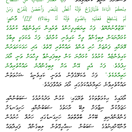
ވަސައްލަމަ ޙަދީޘް ކުރެއްވިއެވެ. (
(يَا مَعْشَرَ الشَّبَابِ مَنِ اسْتَطَاعَ
مِنْكُمُ الْبَاءَةَ فَلْيَتَزَوَّجْ فَإِنَّهُ أَغَضُّ لِلْبَصَرِ وَأَحْصَنُ لِلْفَرْجِ وَمَنْ
)
(
لَمْ يَسْتَطِعْ فَعَلَيْهِ بِالصَّوْمِ فَإِنَّهُ لَهُ وِجَاءٌ))
[7]
މާނައީ:
“އޭޒުވާނުންނޭވެ. ފަހެ ތިޔަބައިމީހުންގެ ތެރެއިން ކައިވެންޏެއް ކުރުމުގެ
ކުޅަދާނަކަން ލިބިގެންވާ މީހާ ކައިވެނި ކުރާށެވެ. ފަހެ އެކަމަކީ ތިބާގެ
ލޮލަށާއި ފަރުޖަށް ހުރި އެންމެ ރައްކާތެރި ގޮތެވެ. އަދި ހަމަކަށަވަރުން
ކައިވެންޏެއް ކުރުމުގެ ކުޅަދާނަ ކަން ލިބިފައިނުވާ މީހާއަށް ވަނީ ރޯދަ
ހިފުމެވެ. ފަހެ އެއީ އޭނާ އަށް ލިބިގެންދާނެ ރައްކާތެރިވާނެ
ހަތިޔާރެކެވެ.”
ފަހެ އެކަލޭގެފާނު އެވަނީ ކައިވެނީގެ ޝަހުވަތުން
ރައްކާތެރިވާނެ ހަތިޔާރެއްކަމުގައި ރޯދަ ލައްވާފައެވެ.
ރޯދައިގެ ޙިކުމަތްތަކުގެ ތެރޭގައި: ކެއުން މަދުކުރުމުގެ ސަބަބުންނާއި
ހަޖަމްކުރާ ނިޒާމަށް ލިބޭ ރާހަތުގެ ސަބަބުންނާއި ހަށިގަނޑަށް
ގެންލުންދެނިވި ބޭކާރު ބާވާތްތައް ހަށިގަނޑުގައި ހަރުލާ ހުރުމުން
މާނާކޮށްދިނުމުގެ ސަބަބުން ޞިއްޙީގޮތުން ލިބިގެންދާ ފައިދާތައް