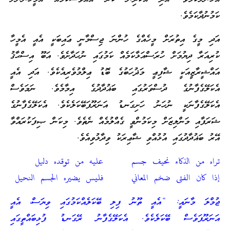
ކަމުނުދާކަމެވެ.
އަދި މީގެ އިތުރަށް މީހެއްގެ ހުންނަ ޖިސްމާނީ ޢައިބަކީ އެއީ އެމީހާ
ކުރިއަރާ ދިޔުމަށް ހުރަސްއަޅާކަމެއް ކަމުގައި ނުހަދާށެވެ. އަބޫ އިސްޙާޤު
އައްޝީރާޒީއަކީ ޝާފިޢީ މަޛުހަބުގެ ބޮޑު ޢިލްމުވެރިއެކެވެ. އަދި އެއީ
އެކަލޭގެފާނުގެ ދުސްވަރުގައި ބަޣުދާދުގެ އިމާމެވެ. ނަމަވެސް
އެކަލޭގެފާނަކީ ނުހަނު ހަށިގަނޑު އަނަރޫފަބޭކަލެކެވެ. އެކަލޭގެފާނުގެ
ޝަރަފާއި މަންލިޒަށް މިކަމުންވީ ގެއްލުމެއް ނެތެވެ. މިކަން ޞިފަކުރައްވާ
އޭރު ބަޣުދާދުގައި އުޅުއްވި ޝާޢިރަކު ވިދާޅުވިއެވެ.
تراه من الذكاء نحيف جسم عليه من توقده دليل
إذا كان الفتى ضخم المعاني فليس يضيره الجسم النحيل
ޖުމްލަ މާނައީ: “އެއީ ތޫނު ފިލި ބޭކަލެއްކަމުގައި ވިޔަސް، އެއީ
އަނަރޫފަވެސް ބޭކަލެކެވެ. އެކަލޭގެފާނު ރޭގަނޑު ފުޅިބައްތީގައި