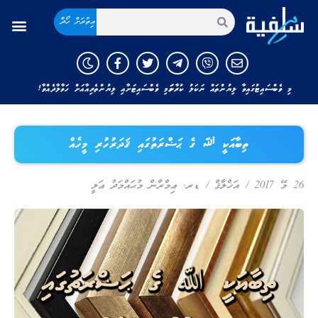
އިތުރަށް ހޯދާ
މި ވެބްސައިޓުގައިވާ ލިޔުންތައް ނަކަލު ކުރާނަމަ މި ވެބްސައިޓަށާއި ލިޔުންތެރިއާއަށް ހަވާލާދެއްވާ!
ތިބާއަކީ ﷲ ގެ ޙަޟްރަތުގައި ޤަދަރުހުރި މީހެއް
26 މޭ 2017
/
އަޚްލާޤް
/
ޑރ. ޢިމްރާން މުޙައްމަދު ޢަލީ