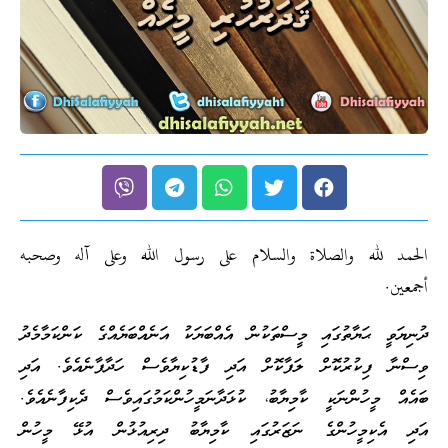
الحمد لله والصلاة والسلام على رسول الله وعلى آله وصحبه
أجمعين.
ދުނިޔަވީ ޙަޔާތުގައި މީސްތަކުން އެއްބަޔަކު އަނެއްބަޔެއްގެ ކަންކަމާމެދު
ވިސްނާ ފިކުރުކޮށް ލަފާކޮށް އަދި ފާޑުކިޔާވެސް ހަދާފާނެއެވެ. އަދި
ބައެއް މީހުންނަކީ ކާމިޔާބު، ކުޅަދާނަމީހުންކަމުގައިވެސް ދެކިފާނެއެވެ.
އަދި އެކިމީހުންގެ ނަޒަރުގައި ކާމިޔާބު ދިރިއުޅުން އުޅޭ މީހުން