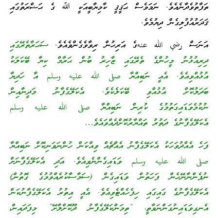
ތަފާތުވެދާނެއެވެ. ނަމަވެސް ޙަޤީޤީ ކާމިޔާބީއަކީ ﷲ ގެ ޙަޟްރަތުގައި
ޤަދަރުއުފުލިގެން ދިޔުމެވެ.
އަނަސް رضي الله عنهގެ އަރިހުން ރިވާވެގެންވެއެވެ.
ސަޙަރާތެރޭގައި
ދިރިއުޅުނު މީހުންގެ ތެރޭގައި ޒާހިރު ބުން ޙަރާމް ކިޔާ ބޭކަލަކު
އުޅުއްވިއެވެ. އެއީ ނަބިއްޔާ صلى الله عليه وسلم އާ ހަދިޔާ
ބަދަލުކޮށް އުޅުއްވި ބޭކަލެކެވެ. އެކަލޭގެފާނު މަދީނާއިން
ނުކުމެވަޑައިގަތުމުގެ ކުރިން ނަބިއްޔާ صلى الله عليه وسلم
އެކަލޭގެފާނުގެ ދަތުރު ތައްޔާރުކޮށްދެއްވައެވެ…
ފަހެ އެއްދުވަހަކު އެކަލޭގެފާނު އެއްޗެއް ވިއްކަން ހުންނަވަނިކޮށް ނަބިއްޔާ
صلى الله عليه وسلم ވަޑައިގެންނެވިއެވެ. އަދި އެކަލޭގެފާނަށް
ނުފެންނާނޭހެން ފަހަތުން ވަޑައިގެން (ސަމާސާކުރެއްވުމުގެ ގޮތުން)
އެކަލޭގެފާނުގެ ގައިގައި ހިފެހެއްޓެވިއެވެ. އެއީ އިތުރު އެކަލޭގެފާނުކަން
އެނގިވަޑައިނުގަންނަވާތީ، “ތިމަންކަލޭގެފާނު ދޫކޮށްލާށޭ” މިފަދައިން،