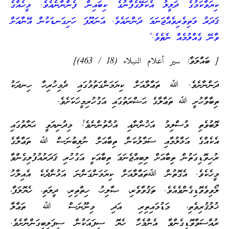
ކިޔަވާކަމުގެ ދަލީލު އެކަލޭގެފާނުގެ ކިބައިން ފެންނާނެއެވެ. މީހެއްގެ
ޤަދަރު މަތިވެރިވެއްޖަނަމަ ދަންނައެވެ. އަނަރޫފަ ހަށިގަނޑަކުން އޭނާއަށް
ވާނޭ ގެއްލުމެއް ނެތެވެ.”
[ ބައްލަވާ: سير أعلام النبلاء (18 / 463)]
ދަންނާށެވެ. ﷲ ތަޢާލާއަށް ކިޔަމަންގަތުމުގައި ދެމިހުރިހާ ހިނދަކު
ތިބާވާހުށީ ﷲ ތަޢާލާގެ ޙަޟްރަތުގައި އަގުހުރިމީހަކަށެވެ.
ލޮބުވެތި މުސްލިމު އަޚުންނާއި އުޚްތުންނެވެ! މިދުނިޔަވީ ޙަޔާތުގައި
އެކެއްގެ އަޅާލުމާއި ސަމާލުކަން ތިބާއަށް ނުލިބުނަސް ﷲ ތަޢާލާގެ
ރުހިވޮޑިގަތުން ތިބާއަށް ލިބިއްޖެނަމަ ތިބާއަކީ އަގުހުރި ޤަދަރުއުފުލިގެންވާ
މީހެކެވެ. އެގޮތުން ﷲތަޢާލާއަށް ކިޔަމަންގަންނަ އަޅުންދެކެ އެއިލާހު
ލޯވިވެވޮޑިގެންވެއެވެ. ތަޤުވާވެރި، ޞާލިހު، ހިތްތިރި، ދީލަތި، ހެޔޮލަފާ،
ޚުލުޤުރިވެތި، މަޑުމައިތިރި އަދި މިނޫނަސް ﷲ ތަޢާލާ
ރުއްސަވާވޮޑިގެންވާ އެންމެހާ ހެޔޮ ސިފައަކުން ސިފަލިބިގަންނާށެވެ.