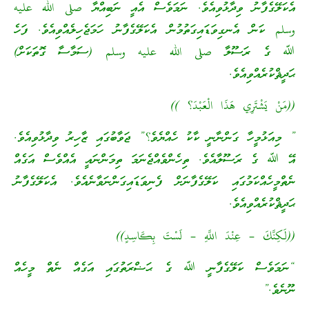
އެކަލޭގެފާނު ވިދާޅުވިއެވެ. ނަމަވެސް އެއީ ނަބިއްޔާ صلى الله عليه
وسلم ކަން އެނގިވަޑައިގަތުމުން އެކަލޭގެފާނު ހަމަޖެހިލެއްވިއެވެ. ފަހެ
ﷲ ގެ ރަސޫލާ صلى الله عليه وسلم (ސަމާސާ ގޮތަކަށް)
ޙަދީޘްކުރެއްވިއެވެ.
((مَنْ يَشْتَرِي هَذَا الْعَبْدَ؟ ))
” މިއަޅުމީހާ ގަންނާނީ ކާކު ހެއްޔެވެ؟” ޖަވާބުގައި ޒާހިރު ވިދާޅުވިއެވެ.
އޭ ﷲ ގެ ރަސޫލާއެވެ. ތިހެންވެއްޖެނަމަ ތިމަންނައީ އެއްވެސް އަގެއް
ނެތްމީހެއްކަމުގައި ކަލޭގެފާނަށް ފެނިވަޑައިގަންނަވާނެއެވެ. އެކަލޭގެފާނު
ޙަދީޘްކުރެއްވިއެވެ.
((لَكِنَّكَ – عِنْدَ اللَّهِ – لَسْتَ بِكَاسِدٍ))
“ނަމަވެސް ކަލޭގެފާނީ ﷲ ގެ ޙަޟްރަތުގައި އަގެއް ނެތް މީހެއް
ނޫނެވެ.”