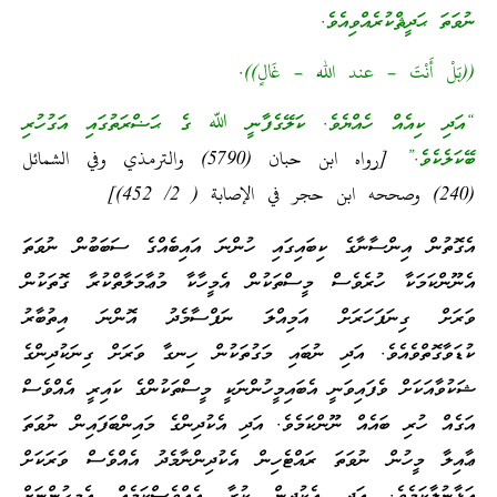
ނުވަތަ ޙަދީޘްކުރެއްވިއެވެ.
((بَلْ أَنْتَ – عند الله – غَالٍ)).
“އަދި ކިއެއް ހެއްޔެވެ. ކަލޭގެފާނީ ﷲ ގެ ޙަޟްރަތުގައި އަގުހުރި
ބޭކަލެކެވެ.”
[رواه ابن حبان (5790) والترمذي وفي الشمائل
(240) وصححه ابن حجر في الإصابة ( 2/ 452)]
އެގޮތުން އިންސާނާގެ ކިބައިގައި ހުންނަ އައިބެއްގެ ސަބަބުން ނުވަތަ
އެނޫންކަމަކާ ހުރެވެސް މީސްތަކުން އެމީހާކާ މުޢާމަލާތްކުރާ ގޮތަކުން
ވަރަށް ގިނަފަހަރަށް އަމިއްލަ ނަފްސާމެދު އޮންނަ އިތުބާރު
ކުޑަވާގޮތްވެއެވެ. އަދި ނުބައި މަގުތަކުން ހިނގާ ވަރަށް ގިނަކުދިންގެ
ޝަކުވާއަކަށް ވެފައިވަނީ އެބައިމީހުންނަކީ މީސްތަކުންގެ ކައިރީ އެއްވެސް
އަގެއް ހުރި ބައެއް ނޫންކަމެވެ. އަދި އެކުދިންގެ މައިންބަފައިން ނުވަތަ
ޢާއިލާ މީހުން ނުވަތަ ރައްޓެހިން އެކުދިންނާމެދު އެއްވެސް ވަރަކަށް
އަޅާނުލާކަމެވެ. އަދި އެކުދިން ކުރާ އެއްވެސްކަމެއް އެމީހުންނަށް