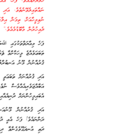
ހަމަޔަށްއައެވެ. ފަހެ، އެއ
ނައްތައިލެވޭނެތެވެ. އަދި 
ނުވިމީހާއަށް، ތިމަން އިލާހ
ދެމިހުރުން މާބޮޑުމެއެވެ.”
ފަހެ މިއާޔަތްތަކުގައި ﷲތަޢ
ތަބަޢަވެއްޖެ މީހަކާށްވާ ޘަވ
ޤުރުއާނުން މޫނު އަނބުރާލާ 
އަދި ޤުރުއާނަށް ތަބަޢަވީ މ
އަބާއްޖަވެރިއެއްވެސް ނުވެ
އެބައިމީހުންނަށް ދުނިޔެއާއި
އަދި ޤުރުއާނުން މޫނުއަނ
ދަންނައެވެ! ފަހެ އެއީ ދުނި
ދަތި އުނދަގޫވެގެންވާ ދިރ