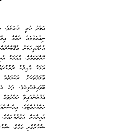
ޙަމްދު ހުރީ ﷲއަށެވެ. އެއި
ނިޢުމަތްތައް ދެއްވާ އިލ
އުރެދޭމީހަކަށް ޢުޤޫބާތްދެއ
ހޮއްވަވައެވެ. އެއަޅަކު އެއި
އަޅަކު އެއިލާހާ ދުރުކުރައ
ޢާލަމްތަކަށް ރަޙުމަތެއް
ބާވައިލެއްވިއެވެ. ފަހެ އެ
އެޤުރުނުގައިވާ ހައްދުތައް 
ހަލާކުހުއްޓެވެ. އިޙްސާންތ
އެއިލާހަށް ޙަމްދުކުރަމެވެ
ޝުކުރުވެރި ވަމެވެ. ޝުކުރުވ