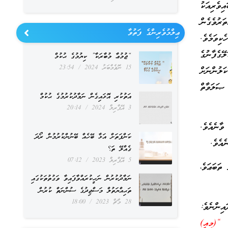
ވެރިއަކު
ަރުވެގެން
ޢިލްމުވެރިންގެ ފަތުވާ
ކިވަމެވެ.
ޭގެފާނުގެ
“ޖުމުޢާ މުބާރަކާ” ކިޔުމުގެ ޙުކުމް
15 ނޮވެމްބަރު 2024
23:54
ަލުންނަށް
 ޞަލަވާތް
އަތުކުރި އޮޅައިގެން ނަމާދުކުރުމުގެ ޙުކުމް
3 އޭޕްރިލް 2024
20:14
ވާނެއެވެ.
ކަންފަތަށް އަޅާ ބޭހެއް ބޭނުންކުރުމުން ރޯދަ
އެވެ.
ގެއްލޭ ތަ؟
5 އޭޕްރިލް 2023
07:12
ތަބަޢަވެ،
ނަމާދުކުރުން ނަހީކުރައްވާފައިވާ ވަގުތުތަކުގައި
ތަޙިއްޔަތުލް މަސްޖިދުގެ ސުންނަތް ކުރުން
28 މާޗް 2023
18:00
ިންނެވެ:
ذَكَّرَ أُولُو الْأَلْبَابِ﴾ [ص: 29 ] މާނައީ: “(މިއީ)