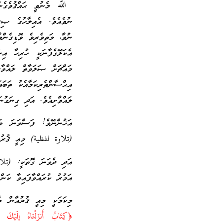
ﷲ މެނުވީ ޙައްޤުވެގެން އަ
ނުވެއެވެ. އެއިލާހުގެ ޞިފަ
ނުވާ، މަތިވެރިވެ ވޮޑިގެންވ
އެކަލޭގެފާނަކީ ހުރިހާ އިނ
މައްޗަށް ޞަލަވާތް ލައްވާށ
އިޙްސާންތެރިކަމާއެކު ތަބަ
ލައްވާށިއެވެ. އަދި ގިނަގުނ
އަޚުންނޭވެ! ފަސްވަނަ މަޖު
(تلاوة لفظية) މިއީ ޤުރުއާ
އަދި ދެވަނަ ގޮތަކީ: (تلاوة
އަމުރު ކުރައްވާފައިވާ ކަންތ
މިކަމަކީ މިއީ ޤުރުއާން ބ