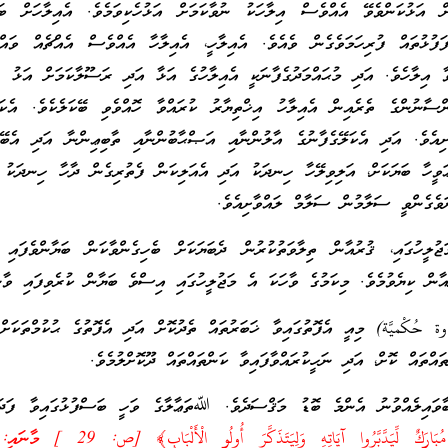
ޅުކަންވެވޭ އެއްވެސް އިލާހަކު ނުވާކަމަށް އަޅުހެކިވަމެވެ. އެއިލާހަށް ބައި
ފުޅުތައް ފުރިހަމަވެގެން ވެއެވެ. އެއިލާހީ، އެއިލާހާ އެއްވެސް އެއްޗެއް ވައްތ
ާ އިލާހެވެ. އަދި މުޙައްމަދުގެފާނަކީ އެއިލާހުގެ އަޅާ އަދި ރަސޫލާކަމަށް އަޅު ހެ
ްސާނުންގެ ތެރެއިން އެއިލާހު އިޚްތިޔާރު ކުރައްވާ ހޮއްވެވި ބޭކަލެކެވެ. އެކަލ
ިއެވެ. އަދި އެކަލޭގެފާނުގެ އާލުންނާއި އަޞްޙާބުންނާއި ތާބިޢިންނާ އަދި އެބޭކ
ޢަވީހާ ބަޔަކަށް، އަލިވިލޭހާ ހިނދަކު އަދި އެއަލިކަން ފެތުރިގެން ދާހާ ހިނދަކު
ަވެގެންވީ ސަލާމުން ސަލާމް ލައްވާށިއެވެ.
ލީހުގައި، ޤުރުއާން ތިލާވަތުކުރުން ދެބަޔަކަށް ބެހިގެންވާކަން ބަޔާންވެފައި 
ން ކިޔެވުމެވެ. މިކަމުގެ ވާހަކަ އެ މަޖުލީހުގައި އިސްވެ ބަޔާން ކުރެވިފައި ވާނެ
 حُكْميَّة) މިއީ އެފޮތުގައިވާ ޚަބަރުތައް ތެދުކޮށް އަދި އެފޮތުގެ ޙުކުމްތަކަށް 
ައްތައް ކޮށް، އަދި ނަހީކުރައްވާފައިވާ ކަންތައްތައް ދޫކޮށްލުމެވެ.
ާވައިލެއްވުނު އެންމެ ބޮޑު މަޤްސަދެވެ. ﷲތަޢާލާގެ ވަހީ ބަސްފުޅުގައިވާ ފަދައ
﴿كِتَابٌ أَنزَلْنَاهُ إِلَيْكَ مُبَارَكٌ لِّيَدَّبَّرُوا آيَاتِهِ وَلِيَتَ