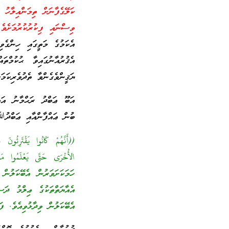
ކަލޭގެފާނަށް ތިމަންއިލާހު 
ވިސްނައި ފިކުރުކުރުމަށެވެ
އެކަމުގެ މަތީގައި ހިންގެވ
އެޤުރުއާނުގައިވާ ޙުކުމްތަ
ޔަޤީންވެގެންވާ ތެދުވެރިކަމަކ
އަބޫ ޢަބްދު ރަޙްމާނު އައް
ބުން ޢައްފާންއާއި ޢަބްދު
((أَنَّهُمْ كَانُوا يَقْتَر
الأُخْرَى حَتَّى يَعْلَمُوا مَا
ހަމަކަށަވަރުން އެބޭކަލު
އެއާޔަތްތަކުގެ ޢިލްމު ދަސ
އެބޭކަލުން ވިދާޅުވިއެވެ. ފ