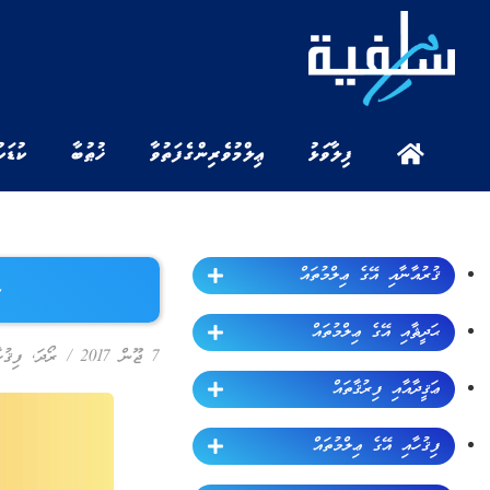
ފިލާވަޅު
ޢިލްމުވެރިންގެ ފަތުވާ
ޚުޠުބާ
ކުޑަކ
ޤުރުއާނާއި އޭގެ ޢިލްމުތައް
م
ޙަދީޘާއި އޭގެ ޢިލްމުތައް
7 ޖޫން 2017
/
ރޯދަ
,
ފިޤުހ
ޢަޤީދާއާއި ފިރުޤާތައް
ފިޤުހާއި އޭގެ ޢިލްމުތައް