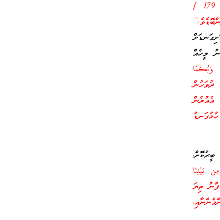
﴿أُولَـٰئِكَ كَالْأَنْعَامِ بَلْ هُمْ أَضَلُّ﴾ [الأعراف: 179 ]
ްބޮޑެވެ.”
ިގަނޑަށް
ު މީހެއް
 وَبُكْمًا
ައީ: “އަދި ޤިޔާމަތް ދުވަހުން
 އެއުރެން
ުޅުގަނޑު
ބީރުކޮށް،
ِن بَيْنِنَا
ޭގެފާނު ތިޔަ
މެންނާއި،