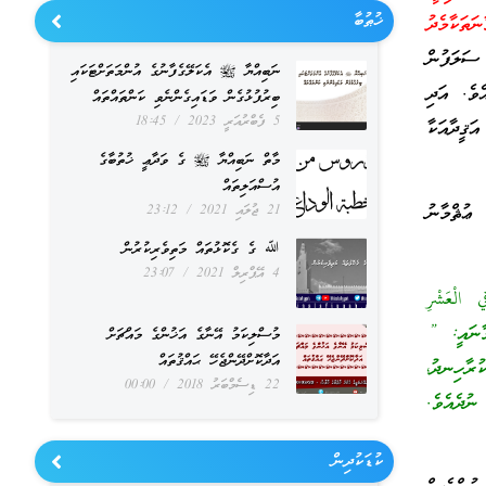
ޚުޠުބާ
ަތަކާމެދު
ަލަފުން
ނަބިއްޔާ ﷺ އެކަލޭގެފާނުގެ އުންމަތަށްޓަކައި
ެވެ. އަދި
ބިރުފުޅުގެން ވަޑައިގެންނެވި ކަންތައްތައް
5 ފެބްރުއަރީ 2023
18:45
ަޤީދާއަކާ
މާތް ނަބިއްޔާ ﷺ ގެ ވަދާޢީ ޚުތުބާގެ
އުސްއަލިތައް
 ޢުޘްމާނު
21 ޖުލައި 2021
23:12
ﷲ ގެ ގެކޮޅުތައް މަތިވެރިކުރުން
4 އޭޕްރިލް 2021
23:07
الْعَشْرِ
ައީ: ”
މުސްލިކަމު އޭނާގެ އަޚުންގެ މައްޗަށް
އަދާކޮށްދޭންޖެހޭ ޙައްޤުތައް
ރާހިނދު،
22 ޑިސެމްބަރު 2018
00:00
ނުދެއެވެ.
ކުޑަކުދިން