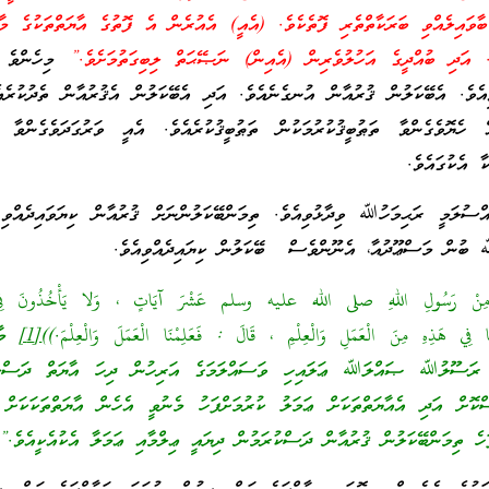
ބާވައިލެއްވި ބަރަކާތްތެރި ފޮތެކެވެ. (އެއީ) އެއުރެން އެ ފޮތުގެ އާޔަތްތަކުގެ މާނ
. އަދި ބުއްދީގެ އަހުލުވެރިން (އެއިން) ނަޞޭޙަތް ލިބިގަތުމަށެވެ.”
މިހެންވެ ސ
ިއެވެ. އެބޭކަލުން ޤުރުއާން އުނގެނެއެވެ. އަދި އެބޭކަލުން އެޤުރުއާން ތެދުކުރެއ
އް ހެޔޮވެގެންވާ ތަޠުބީޤުކުރުމަކުން ތަޠުބީޤުކުރެއެވެ. އެއީ ވަރުގަދަވެގެންވާ އ
ާ އެކުގައެވެ.
ސުލަމީ ރަޙިމަހުﷲ ވިދާޅުވިއެވެ. ތިމަންބޭކަލުންނަށް ޤުރުއާން ކިޔަވައިދެއްވި
ﷲ ބުން މަސްޢޫދުއާ، އެނޫންވެސް ބޭކަލުން ކިޔައިދެއްވިއެވެ.
ِئُونَ مِنْ رَسُولِ اللهِ صلى الله عليه وسلم
عَشْرَ آيَاتٍ ، وَلا يَأْخُذُونَ فِي 
 فِي هَذِهِ مِنَ الْعَمَلِ وَالْعِلْمِ ، قَالَ : فَعَلِمْنَا الْعَمَلَ وَالْعِلْمَ.))
[1]
މާނ
ން ރަސޫލުﷲ ޞައްލަﷲ ޢަލައިހި ވަސައްލަމަގެ އަރިހުން ދިހަ އާޔަތް ދަސްކު
ްކޮށް އަދި އެއާޔަތްތަކަށް ޢަމަލު ކުރުމަށްފަހު މެނުވީ އެހެން އާޔަތްތަކަކަށް 
ަހެ ތިމަންބޭކަލުން ޤުރުއާން ދަސްކުރަމުން ދިޔައީ ޢިލްމާއި ޢަމަލާ އެކުއެކީއެވެ.”