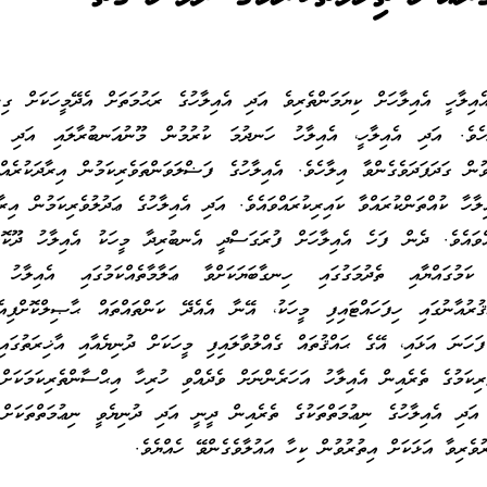
ލާހީ އެއިލާހަށް ކިޔަމަންތެރިވެ އަދި އެއިލާހުގެ ރަޙުމަތަށް އެދޭމީހަކަށް ގިނ
ާހެވެ. އަދި އެއިލާހީ، އެއިލާހު ހަނދުމަ ކުރުމުން މޫނުއަނބުރާލައި އަދި އެ
ްވުން ގަދަފަދަވެގެންވާ އިލާހެވެ. އެއިލާހުގެ ފަޟްލަވަންތަވެރިކަމުން އިރާދަކުރެއް
ލާހާ ކުއްތަންކުރައްވާ ކައިރިކުރައްވައެވެ. އަދި އެއިލާހުގެ ޢަދުލުވެރިކަމުން އިރާދ
ްވައެވެ. ދެން ފަހެ އެއިލާހަށް ފުރަގަސްދީ އެނބުރިދާ މީހަކު އެއިލާހު ދޫކޮށް
 ކަމުގައްޔާއި ތެދުމަގުގައި ހިނގާބަޔަކަށްވާ ޢަލާމާތެއްކަމުގައި އެއިލާހު 
ޤުރުއާނުގައި ހިފަހައްޓައިފި މީހަކު، އޭނާ އެއެދޭ ކަންތައްތައް ޙާޞިލްކޮށްފިއ
ފަހަނަ އަޅައި، އޭގެ ޙައްޤުތައް ގެއްލުވާލައިފި މީހަކަށް ދުނިޔެއާއި އާޚިރަތުގައި
ެރިކަމުގެ ތެރެއިން އެއިލާހު އަހަރެންނަށް ވެދެއްވި ހުރިހާ އިޙްސާންތެރިކަމަކަށް
. އަދި އެއިލާހުގެ ނިޢުމަތްތަކުގެ ތެރެއިން ދީނީ އަދި ދުނިޔެވީ ނިޢުމަތްތަކަށް
ެރިވާ އަޅަކަށް އިތުރުވުން ކިހާ އައުލާވެގެންވޭ ހެއްޔެވެ.