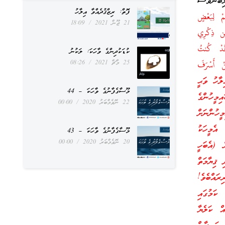
ބުންވެސް
ފޮތް: ރިޒްޤުދެއްވާ އިލާހު
ْ لِبَعْضٍ
21 ޖޫން 2021
18:09
يَشْقَىٰ ﴿١٢٣﴾ وَمَنْ أَعْرَضَ عَن ذِكْرِي
ي أَعْمَىٰ وَقَدْ كُنتُ
ކުޑަކުދިންގެ ވާހަކަ: ލަކުނު
25 މާޗް 2021
08:26
َىٰ ﴿١٢٦﴾وَكَذَٰلِكَ نَجْزِي مَنْ أَسْرَفَ
﴾ [طه: 123 – 127 ] މާނައީ: “އެއިލާހު ވަޙީ
މޫސާގެފާނުގެ ވާހަކަ – 44
މީހުންގެ
22 ނޮވެމްބަރު 2020
00:00
ީހުންނަށް
އެމީހަކު
މޫސާގެފާނުގެ ވާހަކަ – 43
20 ނޮވެމްބަރު 2020
00:00
ް (އެބަހީ
 ޤިޔާމަތް
ރައްބެވެ!
 ކަމުގައި
އް ކަލެޔާ