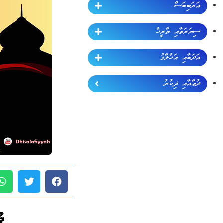
ޢަރަބިބަސް
ސިޔަރަތާއި ތާރީޚް
އަދަބާއި އަޚްލާޤު
ދުޢާއާއި ޛިކުރު
ޤ