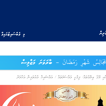
ުދިން
މި ވެބްސައިޓުގައިވާ 
َجَالِسُ شَهْرِ رَمَضَانَ – ބާރަވަނަ މަޖްލިސް
ާއި އޭގެ ޢިލްމުތައް
,
ފިޤުހީ މައްސަލަތައް
/
އައްޝައިޚް މުއުތަމިން އަޙްމަދު