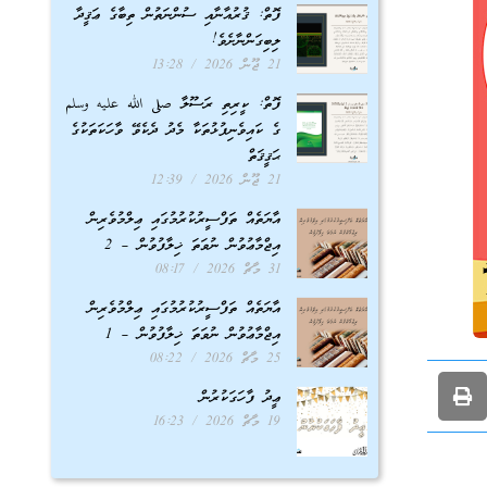
ފޮތް: ޤުރުއާނާއި ސުންނަތުން ތިބާގެ ޢަޤީދާ
ލިބިގަންނާށެވެ!
21 ޖޫން 2026
13:28
ފޮތް: ކީރިތި ރަސޫލާ صلى الله عليه وسلم
ގެ ކައިވެނިފުޅުތަކާ މެދު ދެކެވޭ ވާހަކަތަކުގެ
ޙަޤީޤަތް
21 ޖޫން 2026
12:39
އާޔަތެއް ތަފްސީރުކުރުމުގައި ޢިލްމުވެރިން
އިޖްމާޢުވުން ނުވަތަ ޚިލާފުވުން – 2
31 މާޗް 2026
08:17
އާޔަތެއް ތަފްސީރުކުރުމުގައި ޢިލްމުވެރިން
އިޖްމާޢުވުން ނުވަތަ ޚިލާފުވުން – 1
25 މާޗް 2026
08:22
ޢީދު ފާހަގަކުރުން
19 މާޗް 2026
16:23