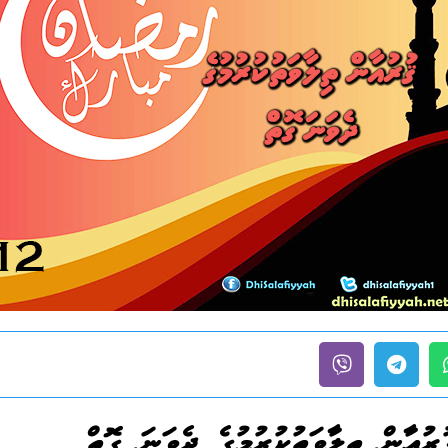
ުރުއާން ތިލާވަތުކުރުމުގެ ދެވަނަ ގޮތް