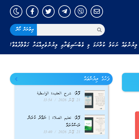
އިތުރަށް ހޯދާ
ލިޔުންތައް ނަކަލު ކުރާނަމަ މި ވެބްސައިޓަށާއި ލިޔުންތެރިއާއަށް ހަވާލާދެއްވާ!
ފަހުގެ ލިޔުންތައް
ފޮތް: شرح العقيدة الواسطية
21 ޖޫން 2026
13:54
ފޮތް: تعليم الصلاة | ނަމާދު ކުރަން
ދަސްކުރަމާ
21 ޖޫން 2026
13:40