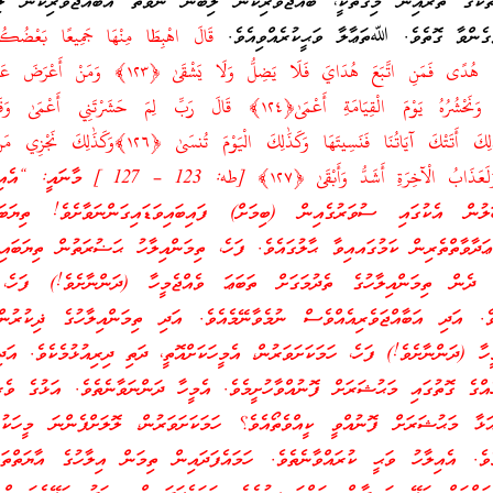
ތަކުގެ ތެރެއިން މިގޮތަކީ، ބާއްޖަވެރިކަން ލިބުން ނުވަތަ އަބާއްޖަވެރިކަން ލި
ެގެންވާ ގޮތެވެ. ﷲތަޢާލާ ވަޙީކުރެއްވިއެވެ.
قَالَ اهْبِطَا مِنْهَا جَمِيعًا بَعْضُكُم
عَدُوٌّ فَإِمَّا يَأْتِيَنَّكُم مِّنِّي هُدًى فَمَنِ اتَّبَعَ هُدَايَ فَلَا يَضِلُّ وَلَا 
فَإِنَّ لَهُ مَعِيشَةً ضَنكًا وَنَحْشُرُهُ يَوْمَ الْقِيَامَةِ أَعْمَىٰ﴿١٢٤﴾ قَالَ رَبِّ لِمَ حَشَرْتَنِ
بَصِيرًا ﴿١٢٥﴾ قَالَ كَذَٰلِكَ أَتَتْكَ آيَاتُنَا فَنَسِيتَهَا وَكَذَٰلِكَ الْيَوْمَ تُنس
وَلَمْ يُؤْمِن بِآيَاتِ رَبِّهِ وَلَعَذَابُ الْآخِرَةِ أَشَدُّ وَأَبْقَىٰ ﴿١٢٧
ަލުން އެކުގައި ސުވަރުގެއިން (ބިމަށް) ފައިބައިވަޑައިގަންނަވާށެވެ! ތިޔަބައި
ޢަދާވާތްތެރިން ކަމުގައއިވާ ޙާލުގައެވެ. ފަހެ، ތިމަންއިލާހު ޙަޟުރަތުން ތިޔަބައިމ
ަ، ދެން ތިމަންއިލާހުގެ ތެދުމަގަށް ތަބަޢަ ވެއްޖެމީހާ (ދަންނާށެވެ!) ފަހެ، 
ވެ. އަދި އަބާއްޖަވެރިއެއްވެސް ނުމެވާނޭމެއެވެ. އަދި ތިމަންއިލާހުގެ ޛިކުރުނ
ހާ (ދަންނާށެވެ!) ފަހެ، ހަމަކަށަވަރުން، އެމީހަކަށްއޮތީ، ދަތި ދިރިއުޅުމެކެވެ. އަދި
އްގެ ގޮތުގައި މަޙުޝަރަށް ފޮނުއްވާހުށީމެވެ. އެމީހާ ދަންނަވާނެތެވެ. އަޅުގެ ވެރި
ަޅާ މަޙުޝަރަށް ފޮނުއްވީ ކީއްވެތޯއެވެ؟ ހަމަކަށަވަރުން، ލޮލަށްފެންނަ މީހަކު
މެވެ. އެއިލާހު ވަޙީ ކުރައްވާނެތެވެ. ހަމައެފަދައިން ތިމަން އިލާހުގެ އާޔަތްތަ