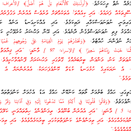
މަލެއް ނެތް މީހަކަށެވެ.
ޫފިތަކެއް ފަދައެވެ. އަދި ކިއެއްތަ! އެތަކެއްޗަށް ވުރެވެސް އެއުރެން މަގުފުރެދުނ
ގައިވަނީ ނުތަނަވަސްކަމާއި ދަތިކަމެވެ. އަދި އެއްކަށިގަނޑު އަނެއް ކަށ
ކައްވަޅު ފިތި ނުތަނަވަސްވެގެން ދާނެއެވެ. އަދި އޭނާ މަޙްޝަރު ކުރެވޭހުށީ ކަނ
ަށް ނުފެންނަ ހުއްޓެވެ.
﴿وَنَحْشُرُهُمْ يَوْمَ الْقِيَامَةِ عَلَىٰ وُجُوهِهِمْ عُمْيًا
وَصُمًّا مَّأْوَاهُمْ جَهَنَّمُ كُلَّمَا خَبَتْ زِدْنَاهُمْ سَعِيرًا ﴾ [الإسراء: 97 ] މާނ
ުވަތަށް ކަނު، މަންމަން، ބީރުބަޔެއްގެ ގޮތުގައި މަޙުޝަރަށް ފޮނުއްވާހުށީމެވެ.
ވެ. އެ ނަރަކައިގެ ހުޅުގަނޑު ކުޑަވާ ކޮންމެފަހަރަކު، އެއުރެންނަށް އެ ހ
ވަމެވެ.”
ަތީގައި، ޙައްޤު ބެލުމަށް ލޯތައް ކަނުކޮށް، ޙައްޤު އަޑު އެހުމަށް ކަންފަތްތައް 
ނާވެގަތެވެ.
﴿وَقَالُوا قُلُوبُنَا فِي أَكِنَّةٍ مِّمَّا تَدْعُونَا إِلَيْهِ وَفِي آذَانِنَا وَقْرٌ وَم
وَبَيْنِكَ حِجَابٌ﴾ [فصلت: 5 ] މާނައީ: “އަދި އެއުރެން ބުނޫއެވެ. ތިމަންމެންގެ ހިތްތައްވަނީ، ކަލ
ްދުކަމެއްގައެވެ. އަދި ތިމަންމެންގެ ކަންފަތްތަކުގައި ބީރުކަމެއްވެއެވެ. އަދި ތިމަން
ާއެއްވެއެވެ.”