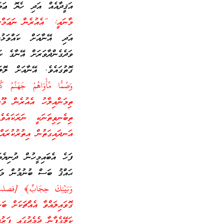
އަޤީދާއެއް އަދި ހެޔޮ ޢަ
މާނައީ: “އެއުރެން ނަޢަމްސ
އަދި އޭނާއަށް ކައްވަޅު
ވަދެގެންދާވަރަށް އޭނާގެ 
ގޮތުގައެވެ. އޭނާއަށް ލޮލ
ތިމަންއިލާހު އެއުރެން މޫނ
ތިބެނިވިތަނަކީ ނަރަކައެ
އަނދައިގަތުން އިތުރުކުރައް
ފަހެ އެބައިމީހުން ދުނިޔެމ
ޙައްޤު ބަސް ބުނުމުން މަ
ގޮވައިލައްވާ އެއްޗަކަށް ބަނ
ކަލޭގެފާނާ ދެމެދުގައި ފަރުދ