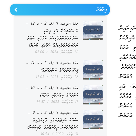
ފިލާވަޅު
مادة التوحيد ٦ (ف 2 ، د 12 –
ަހިނައިން
ކަނޑައެޅިގެން ވަކި މީހަކީ
އިލާހަށް
ސުވަރުގެވަންތަވެރިއެއް ކަމުގައި ނުވަތަ
ނަރަކަވަންތަވެރިއެއް ކަމުގައި ބުނުން)
ވި އަޅަކު
30 ނޮވެމްބަރު 2024
02:00
ަކުރެއްވި
مادة التوحيد ٦ (ف 2 ، د 11 –
ލަވައެވެ.
ޤިޔާމަތްދުވަހުގެ ކަންތައްތައް)
ޤުރުއާން
28 ފެބްރުއަރީ 2023
17:02
ެވެ. އަދި
مادة التوحيد ٦ (ف 2 ، د 10 –
ކަށްވަޅުގެ ނިޢުމަތާއި ޢަޛާބު)
 ގެއްލުމާ
17 އޮކްޓޯބަރު 2022
14:37
 އަހަރެން
مادة التوحيد ٦ (ف 2 ، د 9 –
 އަހަރެން
ޞައްޙަ ޙަދީޘްތަކުގައި ވާރިދުފައިވާ
ކަންތައްތަކަށް އީމާންވުމުގެ ވާޖިބުކަން)
31 ޖުލައި 2022
10:24