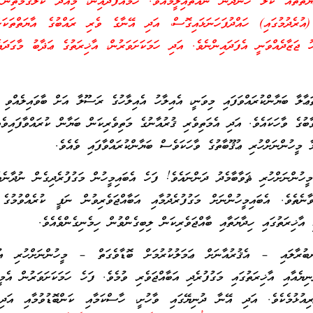
ާޔަތްތައް ކަލޭ ހަނދާން ނައްތައިލީމުއެވެ. ހަމައެފަދައިން، މިއަދު ކަލޭގެމަތިނ
(އުރެދުމުގައި) ހައްދުފަހަނަޅައިގޮސް، އަދި އޭނާގެ ވެރި ރައްބުގެ އާޔަތްތަކަ
ު ޖަޒާދެއްވަނީ އެފަދައިންނެވެ. އަދި ހަމަކަށަވަރުން، އާޚިރަތުގެ ޢަޛާބު މާގަދައ
ާލާ ބަޔާންކުރައްވަފައި މިވަނީ، އެއިލާހު އެއިލާހުގެ ރަސޫލާ އަށް ބާވައިލެއްވި ހ
ާބުގެ ވާހަކައެވެ. އަދި އެމަތިވެރި ޤުރުއާނުގެ މަތިވެރިކަން ބަޔާން ކުރައްވާފައިވެއ
މީހުންނަށްހުރި ޢުޤޫބާތުގެ ވާހަކަވެސް ބަޔާންކުރައްވާފައި ވެއެވެ.
ީހުންނަށްހުރި ޘަވާބާމެދު ދަންނައެވެ! ފަހެ އެބައިމީހުން މަގުފުރެދިގެން ނުދާނެތ
ވާނެތެވެ. އެބައިމީހުންނަށް މަގުފުރެދުމާއި އަބާއްޖަވެރިވުން ނަފީ ކުރެއްވުމުގެ 
 އާޚިރަތުގައި ހިދާޔަތާއި ބާއްޖަވެރިކަން ލިބިގެންވުން ހިމެނިގެންވެއެވެ.
ބުރާލައި – އެޤުރުއާނަށް ޢަމަލުކުރުމަށް ބޮޑާވެގަތް – މީހުންނަށްހުރި ޢުޤޫ
ޔެއާއި އާޚިރަތުގައި މަގުފުރެދި އަބާއްޖަވެރި ވުމެވެ. ފަހެ ހަމަކަށަވަރުން އެމީހ
ިއުޅުމެކެވެ. އަދި އޭނާ ދުނިޔޭގައި ވާހުށީ، ހާސްކަމާއި ކަންބޮޑުވުމާއި އަދ