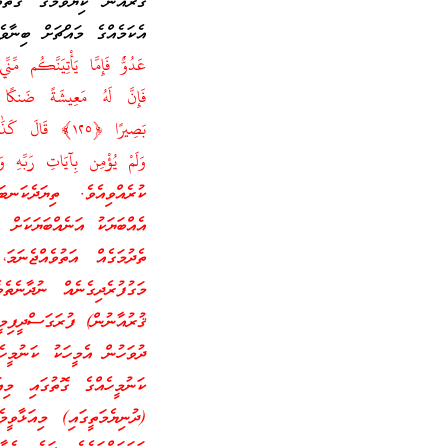
ޤުރުއާން ކިޔެވުމުގެ ގޮތް
އެކަމެއްގެ މައްޗަށް ބިނާވ
ކުރެއްވިއެވެ. ތިޔަދެކަނބ
އެއްބަޔަކު އަނެއްބަޔަކަށް 
ތެދުމަގެއް އަތުވެއްޖެނަމ
މަގުފުރެދިގެނެއް ނުދާނެތެ
ޤުރުއާނުން) ފުރަގަސްދީފިމީ
ދުވަހުން އެމީހަކު ކަނުމީހެ
ކަނުމީހެއްގެ ގޮތުގައި މިއ
(ދުނިޔެމަތީގައި) މިއަޅާވީ