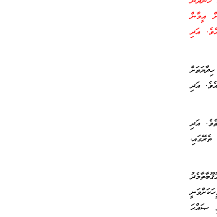
ް ހަނދާން
ށް އީމާން
ެވެ. އަދި
ިދާޔަތަށް
ެވެ. އަދި
ެވެ. އަދި
ތެރޭގައި،
ބާތާމެދު
ަކަށްވަނީ
ި ޞައްޙަ