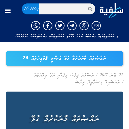
އިތުރަށް ހޯދާ
މި ވެބްސައިޓުގައިވާ ލިޔުންތައް ނަކަލު ކުރާނަމަ މި ވެބްސައިޓަށާއި ލިޔުންތެރިއާއަށް ހަވާލާދެއްވާ!
ނައްޞުތައް މާނަކުރުމާ ގުޅޭ އުޞޫލީ ޤަވާޢިދުތައް 75
22 ޖޫން 2017
/
އުޞޫލުލް ފިޤުހު
,
ފިޤުހާއި އޭގެ ޢިލްމުތައް
/
އައްޝައިޚް އިސްމާޢީލް ރިޔާޟް