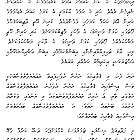
ދިނުމަށްފަހު، އެ ކަން ކުރުމަށް އަމުރު ކުރެއްވުމުން، އެ ހުއްދަކަން
ނެތިގެން ދެއެވެ. އަދި އެ ކަމުގެ ޙުކުމަކީ އެ ކަމުގެ ހުއްދަ ދެއްވުމުގެ
ކުރިން އޮތް ޙުކުމް ކަމުގައި ވެގެންދެއެވެ. ކުރިން އޮތީ ވާޖިބުކަމެއްގެ
ގޮތުގައި ކަމަށް ވަނީނަމަ، އެ ވާހުށީ ވާޖިބުކަމަކަށެވެ. އަދި ކުރިން އޮތީ
މުބާޙުކަމެއްގެ ގޮތުގައި ކަމަށް ވަނީނަމަ، އެ ވާހުށީ މުބާޙުކަމަކަށެވެ.
މިއީ، އާލު ތައިމިއްޔާއިންނާއި އިބްނުލްހުމާމާއި އިބްނު ޢަބްދިއްޝަކޫރާއި
އައްޒަރުކަޝީ އިޚްތިޔާރު ކުރެއްވި ރައުޔެވެ.
ދެން ފަހެ، މި ޤަވާޢިދުގެ ދަށުން އުފެދިފައިވާ ރައުޔުތަފާތުވުންތަކަކީ
ވެސް އިސްވެދިޔަ ޤަވާޢިދުގެ ދަށުން އުފެދުނު ރައުޔުތަފާތުވުންތައް
ކަމުގައި ވާތީ، އެ ހުރިހާ ރައުޔުތަފާތުވުންތަކެއް މި ތަނުގައި ތަކުރާރު
ކުރުމުގެ ބޭނުމެއް ނެތެވެ. އެ ރައުޔުތަފާތުވުންތައް ބެއްލެވުމަށް
އިސްވެދިޔަ ޤަވާޢިދު ބައްލަވާށެވެ.
މި ޤަވާޢިދުގެ މިސާލަކީ، ޖަމަލުމަސް ކެއުމަށްފަހު ވުޟޫ ކުރުމާ ގުޅޭ