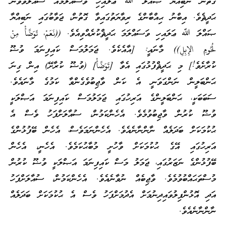
ގޮތުން ނަބިއްޔާ ޞައްލަ ﷲ ޢަލައިހި ވަސައްލަމައާ ސުއާލުވެވުނު
ޙަދީޘެވެ. އިބްނު ޙިއްބާންގެ ރިވާޔަތުގައިވާ ގޮތުން، ޖަވާބުގައި ނަބިއްޔާ
ޞައްލަ ﷲ ޢަލައިހި ވަސައްލަމަ ޙަދީޘްކުރެއްވިއެވެ. ((نَعَمْ، تَوَضَّأْ مِنْ
لُحُومِ الإِبِلِ)) މާނައީ: [އާއެކެވެ. ޖަމަލުމަސް ކައިފިނަމަ ވުޟޫ
ކުރާށެވެ!] މި ޙަދީޘްފުޅުގައި އެވާ [تَوَضَّأْ] (ވުޟޫ ކުރާށޭ) އިން ގިނަ
ޙަންބަލީން ނަންގަވަނީ އެ ކަން ވާޖިބުވެގެންވާ ކަމުގެ މާނައެވެ.
ސަބަބަކީ، ޙަންބަލީންގެ އަރިހުގައި ޖަމަލުމަސް ކައިފިނަމަ އަޞްލަކީ
ވުޟޫ ކުރުން ވާޖިބުވުމެވެ. އެހެންކަމުން، ސުއާލަށްފަހު ވެސް އެ
ޙުކުމަކަށް ބަދަލެއް ނާންނާނެއެވެ. އެހެންނަމަވެސް، އެހެން ބޭފުޅުންގެ
އަރިހުގައި އޭގެ ޙުކުމަކަށް ވާހުށީ މުބާޙުކަމެވެ. އެހެނީ، އެހެން
ބޭފުޅުންގެ ނަޒަރުގައި، ޖަމަލު މަސް ކައިފިނަމަ އަޞްލަކީ ވުޟޫ ކުރުން
މުސްތަޙައްބުވުމެވެ. ވާޖިބެއް ނުވާނެއެވެ. އެހެންކަމުން، ސުއާލަށްފަހު
އަދި އޮޅުންފިލުވައިދިނުމަށް އެދުމަށްފަހު ވެސް އެ ޙުކުމަކަށް ބަދަލެއް
ނާންނާނެއެވެ.