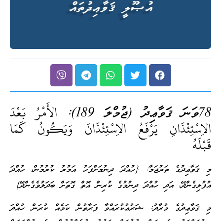
78ވަނަ ޤަވާޢިދު (ޖުމްލަ 189):
الأَمْرُ بَعْدَ
الاِسْتِئْذَانِ يَرْفَعُ الاِسْتِئْذَانَ وَيَكُونُ كَمَا
قَبْلَهُ
މި ޤަވާޢިދުގެ ތަރުޖަމާ: {ހުއްދަ ދިނުމަށްފަހު އަމުރު ކުރުމުން، ހުއްދަ
އުފުލިގެންދޭ، އަދި ހުއްދަ ދިނުމުގެ ކުރިން އޮތް ގޮތަށް ބަދަލުވެގެންދޭ}
މި ޤަވާޢިދުގެ މުރާދު: ޝަރުޢުކުރައްވާ ފަރާތުން ކަމެއް ކުރަން ހުއްދަ