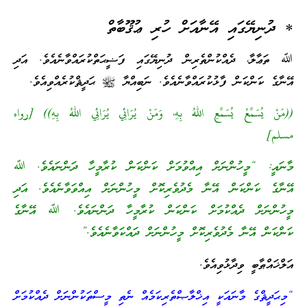
* ދުނިޔޭގައި އޭނާއަށް ހުރި ޢުޤޫބާތް
ﷲ ތަޢާލާ، ދެއްކުންތެރިން ދުނިޔޭގައި ފަޟީޙަތްކުރައްވާނެއެވެ. އަދި
އޭނާގެ ކަންކަން ފާޅުކުރައްވާނެއެވެ. ނަބިއްޔާ ﷺ ޙަދީޘްކުރެއްވިއެވެ.
((مَنْ يُسَمِّعْ يُسَمِّعِ اللهُ بِهِ، وَمَنْ يُرَائِي يُرَائِي اللهُ بِهِ)) [رواه
مسلم]
މާނައީ: “މީހުންނަށް އިއްވުމަށް ކަންކަން ކުރާމީހާ ދަންނައެވެ. ﷲ
އޭނާގެ ކަންކަން އޭނާ މެދުވެރިކޮށް މީހުންނަށް އިއްވަވާނެއެވެ. އަދި
މީހުންނަށް ދެއްކުމަށް ކަންކަން ކުރާމީހާ ދަންނައެވެ. ﷲ އޭނާގެ
ކަންކަން އޭނާ މެދުވެރިކޮށް މީހުންނަށް ދައްކަވާނެއެވެ.”
އަލްޚައްޠާބީ ވިދާޅުވިއެވެ.
“މިޙަދީޘްގެ މާނައަކީ އިޚްލާޞްތެރިކަމެއް ނެތި މީސްތަކުންނަށް ދެއްކުމަށް