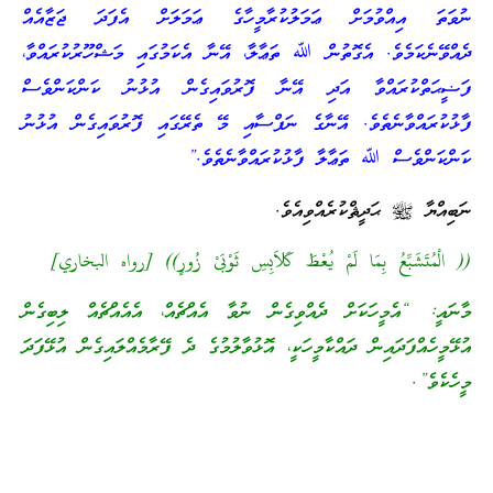
ނުވަތަ އިއްވުމަށް ޢަމަލުކުރާމީހާގެ ޢަމަލަށް އެފަދަ ޖަޒާއެއް
ދެއްވޭނެކަމެވެ. އެގޮތުން ﷲ ތަޢާލާ، އޭނާ އެކަމުގައި މަޝްހޫރުކުރައްވާ،
ފަޟީޙަތްކުރައްވާ އަދި އޭނާ ފޮރުވައިގެން އުޅުނު ކަންކަންވެސް
ފާޅުކުރައްވާނެތެވެ. އޭނާގެ ނަފްސާއި މޭ ތެރޭގައި ފޮރުވައިގެން އުޅުނު
ކަންކަންވެސް ﷲ ތަޢާލާ ފާޅުކުރައްވާނެތެވެ.”
ނަބިއްޔާ ﷺ ޙަދީޘްކުރެއްވިއެވެ.
(( الْمُتَشَبِّعُ بِمَا لَمْ يُعْطَ كَلاَبِسِ ثَوْبَىْ زُورٍ)) [رواه البخاري]
މާނައީ: “އެމީހަކަށް ދެއްވިގެން ނުވާ އެއްޗެއް، އެއެއްޗެއް ލިބިގެން
އުޅޭމީހެއްފަދައިން ދައްކާމީހަކީ، އޮޅުވާލުމުގެ ދެ ފޭރާމެއްލައިގެން އުޅޭފަދަ
މީހެކެވެ”.