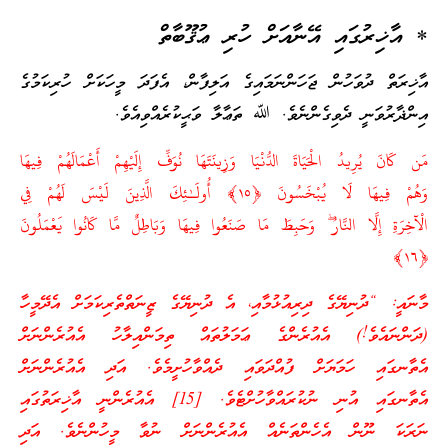
* އާޚިރުގައި އޭނާއަށް ހުރި ޢުޤޫބާތް
އާޚިރަތް ދުވަހުން ޖަހަންނަމައިގެ އަލިފާން، އެފަދަ މީހަކަށް ހުރިކަމުގެ
އިންޛާރުވަނީ ދެވިގެންނެވެ. ﷲ ތަޢާލާ ވަޙީކުރެއްވިއެވެ.
مَن كَانَ يُرِيدُ الْحَيَاةَ الدُّنْيَا وَزِينَتَهَا نُوَفِّ إِلَيْهِمْ أَعْمَالَهُمْ فِيهَا
وَهُمْ فِيهَا لَا يُبْخَسُونَ ﴿١٥﴾ أُولَـٰئِكَ الَّذِينَ لَيْسَ لَهُمْ فِي
الْآخِرَةِ إِلَّا النَّارُ ۖ وَحَبِطَ مَا صَنَعُوا فِيهَا وَبَاطِلٌ مَّا كَانُوا يَعْمَلُونَ
﴿١٦﴾
މާނައީ: “ދުނިޔޭގެ ދިރިއުޅުމާއި، އެ ދުނިޔޭގެ ޒީނަތްތެރިކަމަށް އެދޭމީހާ
(ދަންނައެވެ!) އެއުރެންގެ ޢަމަލުތައް ތިމަންއިލާހު އެއުރެންނަށް
އެތާނގައި ހަމަޔަށް ފުއްދަވައި ދެއްވާހުށީމެވެ. އަދި އެއުރެންނަށް
އެތާނގައި އުނި ނުކުރައްވާހުށްޓެވެ. [15] އެއުރެންނީ އާޚިރަތުގައި
ނަރަކަ ނޫން އެހެންތަނެއް އެއުރެންނަށް ނުވާ މީހުންނެވެ. އަދި