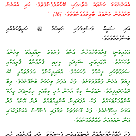
އެއުރެންކުޅަ ކަންތައް އެތާނގައި، ބޭކާރުވެގެންވެތެވެ. އަދި އެއުރެން
ކޮށްއުޅުނު ކަންތައް ބާޠިލުވެގެންވެތެވެ. [16] “
އަދި ޞަޙީޙް މުސްލިމުގައި ނަބިއްޔާ ﷺ ޙަދީޘްކުރެއްވި
ބަސްފުޅެއްވެއެވެ.
އޭގައިވަނީ: ޤިޔާމަތްދުވަހުން އެންމެ ފުރަތަމަ ނިޔާއިއްވޭ މީހުންގެ
ވާހަކައެވެ. އޭގައިވަނީ ޝަހީދަކީ ކީރިތި ޤުރުއާނުގެ ޤާރީއަކާއި
ޞަދަޤާތްކުރި މީހެއްގެ ވާހަކައެވެ. އެބައިމީހުންގެ ޢަމަލުތައްވީ ﷲ
ފިޔަވާ އެހެން ފަރާތްތަކަށެވެ. ފަހެ، އެފަދަ މީހަކަށް ބުނެވޭނެއެވެ. ތިބާ
ދޮގުހަދައިފިއެވެ. ނަމަވެސް ތިބާ އެކަން ކުރީ ތިބާއަކީ މިވެނިފަދަ މީހެކޭ
ބުނެވުމަށްޓަކައެވެ. ފަހެ، އެފަދައިން ބުނެވިއްޖެއެވެ. ދެން އޭނާއާ މެދު
އަމުރު އިއްވޭނެއެވެ. ފަހެ މޫނުވަތަށް ދަމާފައި ގެންގޮސް އެއަށްފަހުގައި
އޭނާ ނަރަކައަށް އެއްލާލެވޭނެއެވެ.
ފަހެ ދެއްކުންތެރިޔާއަށް ދުނިޔޭގައިވަނީ ފަޟީޙަތެވެ. އަދި އާޚިރުގައި ހުރީ