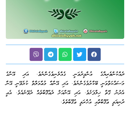
ދެއްކުންތެރިޔާގެ އުންމީދުވަނީ ގެއްލެނިވެގެންނެވެ. އަދި އޭނާގެ
މަސައްކަތްވަނީ ބޭކާރުވެގެންނެވެ. އަދި އޭނާއާ މުޢާމަލާތް ކުރެވޭނީ އޭނާ
އެދުނު ގޮތާ ޚިލާފަށެވެ. އަދި އޭނާއަށް ދެޢުޤޫބާތެއް ދެވޭނެއެވެ. އެއީ
ދުނިޔަވީ ޢުޤޫބާތާއި އުޚްރަވީ ޢުޤޫބާތެވެ.