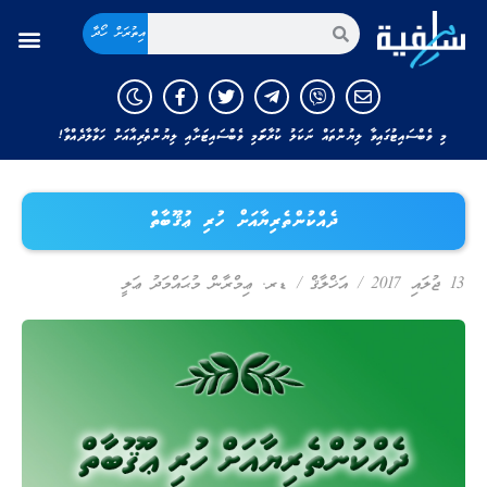
އިތުރަށް ހޯދާ
މި ވެބްސައިޓުގައިވާ ލިޔުންތައް ނަކަލު ކުރާނަމަ މި ވެބްސައިޓަށާއި ލިޔުންތެރިއާއަށް ހަވާލާދެއްވާ!
ދެއްކުންތެރިޔާއަށް ހުރި ޢުޤޫބާތް
13 ޖުލައި 2017
/
އަޚްލާޤް
/
ޑރ. ޢިމްރާން މުޙައްމަދު ޢަލީ