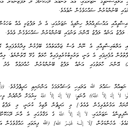
އި އަލްއިސްނަވީގެ ނަޒަރުގައި، އެއް މާނައެއް ދޭހަކޮށްދޭ ދެ ލަފްޒުންކުރެ އެއ
ގައި ބޭނުންކުރުން ޞައްޙަވެގެން ނުވެއެވެ.
ައިޟާވީއާއި އައްޞަފިއްޔުލް ހިންދީގެ ނަޒަރުގައި، އެ ދެ ލަފްޒަކީ އެއް ބަހަކުނ
އް ލަފްޒު އަނެއް ލަފްޒު އޮންނަ ތަނުގައި ބޭނުންކުރުން ޞައްޙަވެގެން ވެއެވެ.
ާއި އަލްބައިޟާވީއާއި އެ ނޫން ވެސް ޖަމާޢަތެއްގެ ބޭފުޅުން ވިދާޅުވެފައިވާ ގޮ
ފާތުވުން އުފެދިފައި އެ ވަނީ، ތަރުކީބުކުރެވިފައިވާ ހާލަތާ ގުޅޭ ގޮތުންނެވެ. މިއާ 
ކޮށް) އޮންނަ ހާލަތުގައި އަނެއް ލަފްޒު ބޭނުންކުރުން ހުއްދަވުމާ މެދު 
ނަބިއްޔާ ޞައްލަ ﷲ ޢަލައިހި ވަސައްލަމަގެ އަންނަނިވި ޙަދީޘްފުޅެވެ. ((أُمِر
ولُوا لاَ إِلَهَ إِلاَّ اللَّهُ)) މާނައީ: [لاَ إِلَهَ إِلاَّ اللَّهُ ކިޔުމަށް ދާންދެން މީ
ެންނަށް އަމުރުވެވިގެން ވެއެވެ.] މި ޙަދީޘުން ލާޒިމު ކުރަނީ، މި ލަފްޒު ކ
ފިޢީންގެ ނަޒަރުގައި، لاَ إِلَهَ إِلاَّ اللَّهُ ގެ މަޤާމުގައި އެ މާނަ ދޭހަކޮށް
ެވެ. އެހެންކަމުން، [لَا إِلَـهَ غَيْـرُ الله] (ﷲ ފިޔަވައި ޙައްޤުވެގެން އަޅ