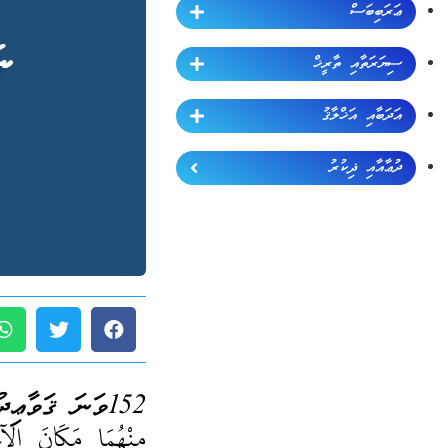
ޢަރަބިބަސް
ސިޔަރަތާއި ތާރީޚް
އަދަބާއި އަޚްލާޤު
ދުޢާއާއި ޛިކުރު
152ވަނަ ޤަވާޢިދު (ޖުމްލަ 189):
مِنْهُمَا مَكَانَ الآخ