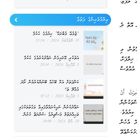
ް ލަފްޒު،
ޢިލްމުވެރިންގެ ފަތުވާ
ް އޮތް ދެ
“ޖުމުޢާ މުބާރަކާ” ކިޔުމުގެ ޙުކުމް
15 ނޮވެމްބަރު 2024
23:54
ތުން، މި
އަތުކުރި އޮޅައިގެން ނަމާދުކުރުމުގެ ޙުކުމް
ޚިލާފަށް،
3 އޭޕްރިލް 2024
20:14
އެއްވެސް
ކަންފަތަށް އަޅާ ބޭހެއް ބޭނުންކުރުމުން ރޯދަ
ގެއްލޭ ތަ؟
ْتُ أَنْ
5 އޭޕްރިލް 2023
07:12
ސްތަކުންނާ
ނަމާދުކުރުން ނަހީކުރައްވާފައިވާ ވަގުތުތަކުގައި
ިޔުމެވެ.
ތަޙިއްޔަތުލް މަސްޖިދުގެ ސުންނަތް ކުރުން
ދޭ އެހެން
28 މާޗް 2023
18:00
ުކަންވެވޭ