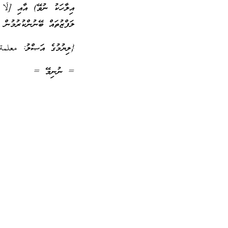
އިލާހަކު ނުވޭ) އާއި [لَا إِ
ލަފްޒުތައް ބޭނުންކުރުމުން 
{ލިޔުމުގެ އަޞްލު: معلمة
= ނުނިމޭ =