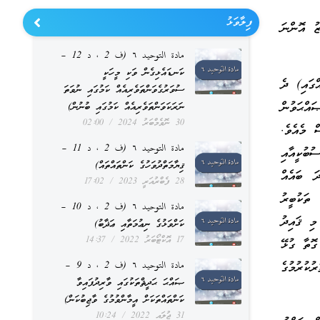
ފިލާވަޅު
ޒު އޮންނަ
مادة التوحيد ٦ (ف 2 ، د 12 –
ކަނޑައެޅިގެން ވަކި މީހަކީ
ްގައި) ދެ
ސުވަރުގެވަންތަވެރިއެއް ކަމުގައި ނުވަތަ
އްޙަވުން
ނަރަކަވަންތަވެރިއެއް ކަމުގައި ބުނުން)
30 ނޮވެމްބަރު 2024
02:00
ް މެއެވެ.
مادة التوحيد ٦ (ف 2 ، د 11 –
ުބުކީއާއި
ޤިޔާމަތްދުވަހުގެ ކަންތައްތައް)
ަ ބައެއް
28 ފެބްރުއަރީ 2023
17:02
 ތަކުބީރު
مادة التوحيد ٦ (ف 2 ، د 10 –
މި ޤައިދު
ކަށްވަޅުގެ ނިޢުމަތާއި ޢަޛާބު)
17 އޮކްޓޯބަރު 2022
14:37
ގޮތާ ގުޅޭ
ުކުރުމުގެ
مادة التوحيد ٦ (ف 2 ، د 9 –
ޞައްޙަ ޙަދީޘްތަކުގައި ވާރިދުފައިވާ
ކަންތައްތަކަށް އީމާންވުމުގެ ވާޖިބުކަން)
31 ޖުލައި 2022
10:24