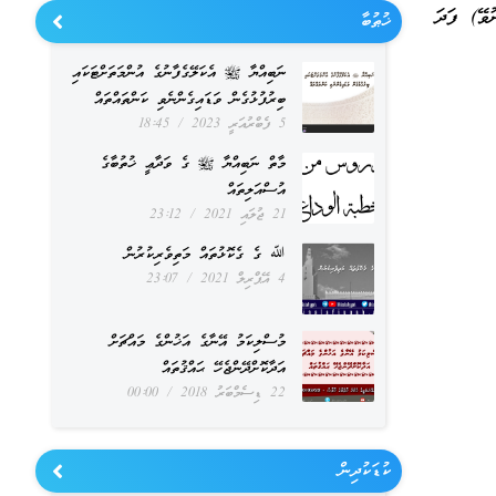
ނުވޭ) ފަދަ
ޚުޠުބާ
ނަބިއްޔާ ﷺ އެކަލޭގެފާނުގެ އުންމަތަށްޓަކައި
ބިރުފުޅުގެން ވަޑައިގެންނެވި ކަންތައްތައް
5 ފެބްރުއަރީ 2023
18:45
މާތް ނަބިއްޔާ ﷺ ގެ ވަދާޢީ ޚުތުބާގެ
އުސްއަލިތައް
21 ޖުލައި 2021
23:12
ﷲ ގެ ގެކޮޅުތައް މަތިވެރިކުރުން
4 އޭޕްރިލް 2021
23:07
މުސްލިކަމު އޭނާގެ އަޚުންގެ މައްޗަށް
އަދާކޮށްދޭންޖެހޭ ޙައްޤުތައް
22 ޑިސެމްބަރު 2018
00:00
ކުޑަކުދިން