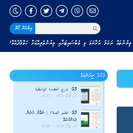
އިތުރަށް ހޯދާ
ލިޔުންތައް ނަކަލު ކުރާނަމަ މި ވެބްސައިޓަށާއި ލިޔުންތެރިއާއަށް ހަވާލާދެއްވާ!
ފަހުގެ ލިޔުންތައް
ފޮތް: شرح العقيدة الواسطية
21 ޖޫން 2026
13:54
ފޮތް: تعليم الصلاة | ނަމާދު ކުރަން
ދަސްކުރަމާ
21 ޖޫން 2026
13:40