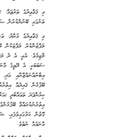
މި ޤަވާޢިދުގެ ތަރުޖަމާ: {
ތަނުގައި ބޭނުންކުރުން ޞައ
މި ޤަވާޢިދުގެ މުރާދު: ވަކި
ލަފްޒުންކުރެ ލަފްޒަކުން 
ލާޒިމެވެ. އެއީ، އެ ދެ ލަފ
ސަބަބަކީ، އެ ދޭތީގެ މާނަ 
އިބްނުއްނައްޖާރާއި އަދި 
ބޭފުޅުން ޤައިދެއް އިތުރުކ
ކިޔުންފަދަ ތަޢައްބުދީ (އަ
އިތުރުނުކުރައްވާ ބޭފުޅުން
ގޮތުން ކަމުގައިވެފައި، ޝަ
މާނައެއް ނެތެވެ.