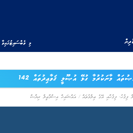
ުދިން
މި ވެބްސައިޓުގައިވާ 
ޞުތައް މާނަކުރުމާ ގުޅޭ އުޞޫލީ ޤަވާޢިދުތައް 142
ް ފިޤުހު
,
ފިޤުހާއި އޭގެ ޢިލްމުތައް
/
އައްޝައިޚް އިސްމާޢީލް ރިޔާޟް