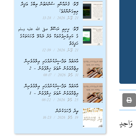
ފޮތް: ޤުރުއާނާއި ސުންނަތުން ތިބާގެ ޢަޤީދާ
ލިބިގަންނާށެވެ!
21 ޖޫން 2026
13:28
ފޮތް: ކީރިތި ރަސޫލާ صلى الله عليه وسلم
ގެ ކައިވެނިފުޅުތަކާ މެދު ދެކެވޭ ވާހަކަތަކުގެ
ޙަޤީޤަތް
21 ޖޫން 2026
12:39
އާޔަތެއް ތަފްސީރުކުރުމުގައި ޢިލްމުވެރިން
އިޖްމާޢުވުން ނުވަތަ ޚިލާފުވުން – 2
31 މާޗް 2026
08:17
އާޔަތެއް ތަފްސީރުކުރުމުގައި ޢިލްމުވެރިން
އިޖްމާޢުވުން ނުވަތަ ޚިލާފުވުން – 1
25 މާޗް 2026
08:22
ޢީދު ފާހަގަކުރުން
19 މާޗް 2026
16:23
 وَاحِدٍ