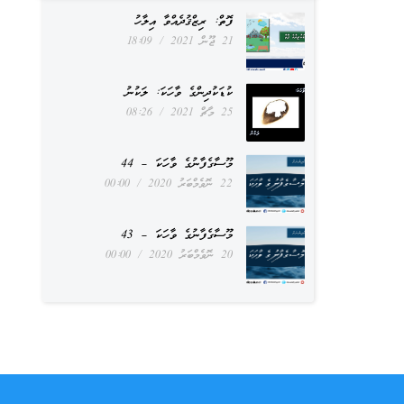
ފޮތް: ރިޒްޤުދެއްވާ އިލާހު
21 ޖޫން 2021
18:09
ކުޑަކުދިންގެ ވާހަކަ: ލަކުނު
25 މާޗް 2021
08:26
މޫސާގެފާނުގެ ވާހަކަ – 44
22 ނޮވެމްބަރު 2020
00:00
މޫސާގެފާނުގެ ވާހަކަ – 43
20 ނޮވެމްބަރު 2020
00:00