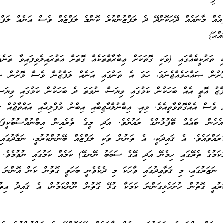
އެއް މާނައެއް ދޭހަކޮށްދޭ ދެ ލަފްޒުންކުރެ ކޮންމެ ލަފްޒެއް ވެސް އަނެއް ލަފް
ްޙަ}
 ތަރުކީބެއްގައި (ވަކި ގޮތަކަށް ޢިބާރާތްތަކެއް ގޮތަށް އަތުރައިލެވިފައިވާ ތަނެއ
މޮށުން ޞައްޙަވެއްޖެނަމަ، ހަމަ އެ ތަނުގައި އަނެއް ލަފްޒުން ވެސް މޮށުން ޞަ
ްޒު އޮތީ އެއް ބަހަކުން ކަމުގައި ވިޔަސް، ނުވަތަ ދެ ބަހަކުން ކަމުގައި ވިޔަސ
ވެސް އެއްގޮތްވާތީއެވެ. މިއީ، އިބްނުލްޙާޖިބާއި އިބްނު މުފްލިޙާއި އައްތާޖުއް ސ
އެހެން ބައެއް ބޭފުޅުންގެ ރައުޔެވެ. އަދި މީގެ ތެރެއިން އިބްނުއްސުބުކީފަދ
ުރައްވައެވެ. އެ ޤައިދަކީ، އެ ތަނުން ވަކި ލަފްޒެއް ބޭނުންކުރުމީ، ނަމާދުގައި
ޅުކަމުގެ ތެރޭގައި ހިމެނޭ އަދި އޭގެ ސަބަބު ނޭނގޭ) ކަމެއް ކަމުގައި ނުވުމެވެ. 
ގެ ނަޒަރުގައި، މި ޤަވާޢިދުގައި ވާހަކަ މި ދެކެވެނީ ބަހަވީ ގޮތުން ކަން އޮންނަ 
ރުޢީ ގޮތުން ހުށަހެޅިގަންނަ ކަމަކާ ގުޅޭ ގޮތުން ނޫންކަމުން، އެ ޤައިދު އިތުރ