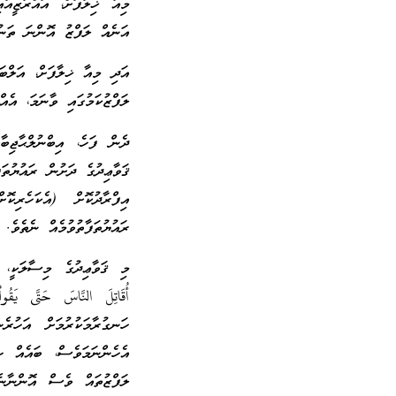
މިއާ ޚިލާފަށް، އައްރާޒީއާ
އަނެއް ލަފްޒު އޮންނަ ތަނު
އަދި މިއާ ޚިލާފަށް، އަލްބ
ލަފްޒުކަމުގައި ވާނަމަ، އެ
ދެން ފަހެ، އިބްނުލްޙާޖިބ
ޤަވާޢިދުގެ ދަށުން ރައުޔުތަ
އިފްރާދުކޮށް (އެކަހެރި
ރައުޔުތަފާތުވުމެއް ނެތެވެ.
މި ޤަވާޢިދުގެ މިސާލަކީ، 
أُقَاتِلَ النَّاسَ حَتَّى يَقُ
ހަނގުރާމަކުރުމަށް އަހުރ
އެހެންނަމަވެސް، ބައެއް ޝާ
ލަފްޒުތައް ވެސް އޮންނާނެއ