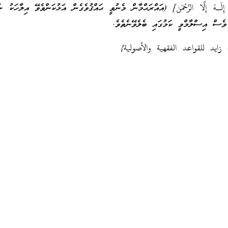
لَـهَ إِلَّا الرَّحْمَن] (އައްރަޙްމާން މެނުވީ ޙައްޤުވެގެން އަޅުކަންވެވޭ އިލާހަކު 
ވެސް އިސްލާމްވީ ކަމުގައި ބެލެވޭނެތެވެ.
 زايد للقواعد الفقهية والأصولية}