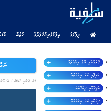
ފިލާވަޅު
ޢިލްމުވެރިންގެ ފަތުވާ
ޚުޠުބާ
ކުޑަކ
ޤުރުއާނާއި އޭގެ ޢިލްމުތައް
ނައް
ޙަދީޘާއި އޭގެ ޢިލްމުތައް
24 ޖުލައި 2017
/
އުޞޫލުލ
ޢަޤީދާއާއި ފިރުޤާތައް
ފިޤުހާއި އޭގެ ޢިލްމުތައް