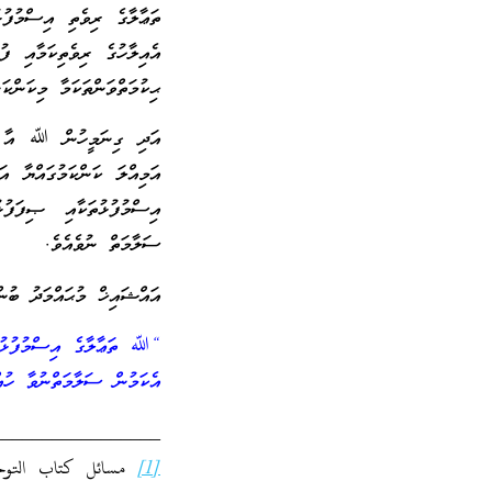
ތަޢާލާގެ ރިވެތި އިސްމުފުޅު
އެއިލާހުގެ ރިވެތިކަމާއި ފު
ޙިކުމަތްވަންތަކަމާ މިކަންކަ
އަދި ގިނަމީހުން ﷲ އާ މެ
އަމިއްލަ ކަންކަމުގައްޔާ އ
އިސްމުފުޅުތަކާއި ޞިފަފުޅ
ސަލާމަތް ނުވެއެވެ.
އައްޝައިޚް މުޙައްމަދު ބުން 
“ﷲ ތަޢާލާގެ އިސްމުފުޅުތަ
އެކަމުން ސަލާމަތްނުވާ ހު
_________________
[1]
مسائل كتاب التوحي