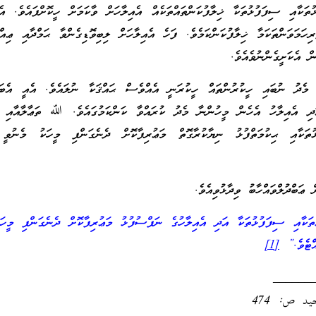
ތަކާއި ސިފަފުޅުތަކާ ޚިލާފުކަންތައްތަކެއް އެއިލާހަށް ވާކަމަށް ހީކޮށްފައެވެ. އެކ
ރިހަމަވަންތަކަމާ ޚިލާފުކަންކަމެވެ. ފަހެ އެއިލާހަށް ލިބިވޮޑިގެންވާ ޙަމްދާއި ޢިއް
ން އެކަށީގެންނުވެއެވެ.
ދު ނުބައި ހީކުރުންތައް ހީކުރަނީ އެއްވެސް ޙައްޤަކާ ނުލައެވެ. އެއީ އެބައި
ަދި އެއިލާހު އެހެން މީހުންނާ މެދު ކުރައްވާ ކަންކަމުގައެވެ. ﷲ ތަޢާލާއާއި އ
ުތަކާއި ޙިކުމަތްފުޅު ނިޔާކުރާގޮތް މަޢުރިފާކޮށް ދެނެގަންފި މީހަކު މެނުވީ 
ޢަބްދުލްވައްހާބު ވިދާޅުވިއެވެ.
ކާއި ސިފަފުޅުތަކާ އަދި އެއިލާހުގެ ނަފްސުފުޅު މަޢުރިފާކޮށް ދެނެގަންފި މީހަކ
އްޓެވެ.”
[1]
______
د ص: 474