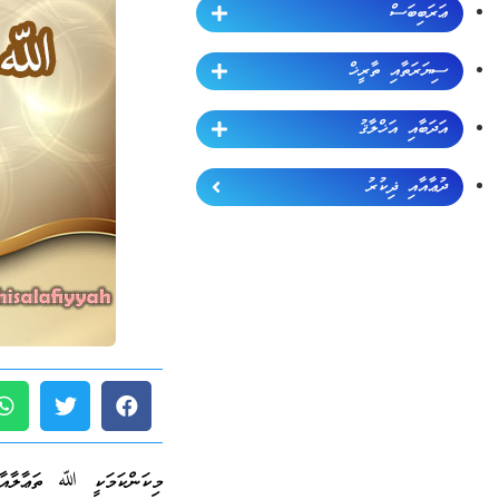
ޢަރަބިބަސް
ސިޔަރަތާއި ތާރީޚް
އަދަބާއި އަޚްލާޤު
ދުޢާއާއި ޛިކުރު
މިކަންކަމަކީ ﷲ ތަޢާލާއާ