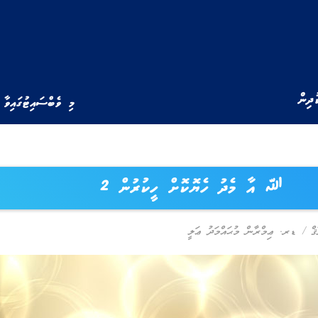
ުދިން
މި ވެބްސައިޓުގައިވާ 
ﷲ އާ މެދު ހެޔޮކޮށް ހީކުރުން 2
ޤް
/
ޑރ. ޢިމްރާން މުޙައްމަދު ޢަލީ