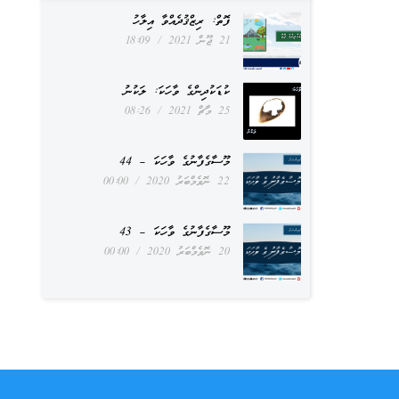
ފޮތް: ރިޒްޤުދެއްވާ އިލާހު
21 ޖޫން 2021
18:09
ކުޑަކުދިންގެ ވާހަކަ: ލަކުނު
25 މާޗް 2021
08:26
މޫސާގެފާނުގެ ވާހަކަ – 44
22 ނޮވެމްބަރު 2020
00:00
މޫސާގެފާނުގެ ވާހަކަ – 43
20 ނޮވެމްބަރު 2020
00:00