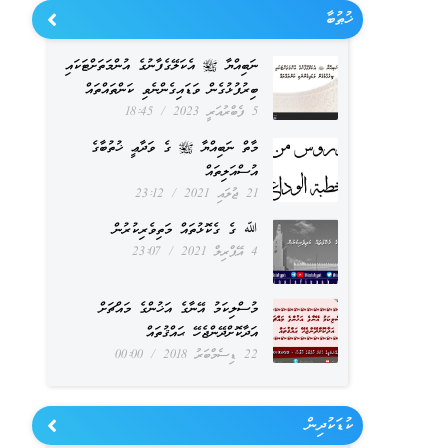
ޚުޠުބާ
ނަބިއްޔާ ﷺ އެކަލޭގެފާނުގެ އުންމަތަށްޓަކައި
ބިރުފުޅުގެން ވަޑައިގެންނެވި ކަންތައްތައް
5 ފެބްރުއަރީ 2023
18:45
މާތް ނަބިއްޔާ ﷺ ގެ ވަދާޢީ ޚުތުބާގެ
އުސްއަލިތައް
21 ޖުލައި 2021
23:12
ﷲ ގެ ގެކޮޅުތައް މަތިވެރިކުރުން
4 އޭޕްރިލް 2021
23:07
މުސްލިކަމު އޭނާގެ އަޚުންގެ މައްޗަށް
އަދާކޮށްދޭންޖެހޭ ޙައްޤުތައް
22 ޑިސެމްބަރު 2018
00:00
ކުޑަކުދިން