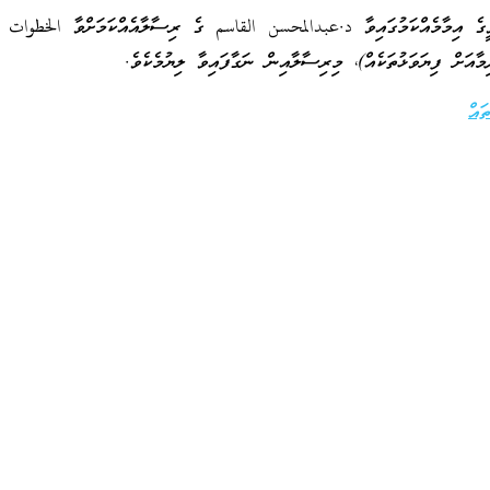
ވީގެ އިމާމެއްކަމުގައިވާ د.عبدالمحسن القاسم ގެ ރިސާލާއެއްކަމަށްވާ الخطوات إ
މާއަށް ފިޔަވަޅުތަކެއް)، މިރިސާލާއިން ނަގާފައިވާ ލިޔުމެކެވެ.
ައް