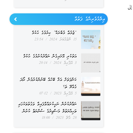
لى
ޢިލްމުވެރިންގެ ފަތުވާ
“ޖުމުޢާ މުބާރަކާ” ކިޔުމުގެ ޙުކުމް
15 ނޮވެމްބަރު 2024
23:54
އަތުކުރި އޮޅައިގެން ނަމާދުކުރުމުގެ ޙުކުމް
3 އޭޕްރިލް 2024
20:14
ކަންފަތަށް އަޅާ ބޭހެއް ބޭނުންކުރުމުން ރޯދަ
ގެއްލޭ ތަ؟
5 އޭޕްރިލް 2023
07:12
ނަމާދުކުރުން ނަހީކުރައްވާފައިވާ ވަގުތުތަކުގައި
ތަޙިއްޔަތުލް މަސްޖިދުގެ ސުންނަތް ކުރުން
28 މާޗް 2023
18:00