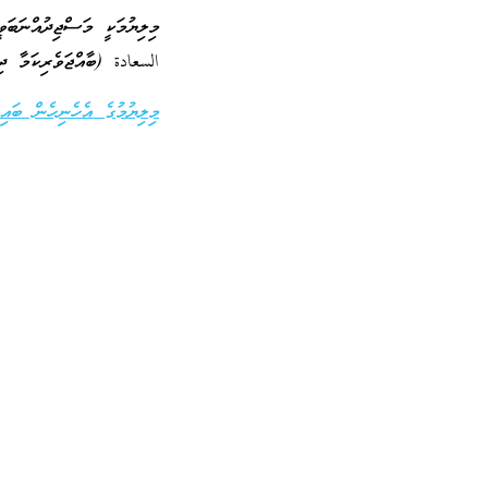
މިލިޔުމަކީ މަސްޖިދުއްނަބަ
السعادة (ބާއްޖަވެރިކަމާ ދި
މިލިޔުމުގެ އެހެނިހެން ބައިތ