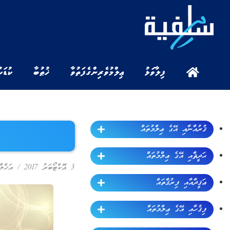
ފިލާވަޅު
ޢިލްމުވެރިންގެ ފަތުވާ
ޚުޠުބާ
ކުޑަކ
ޤުރުއާނާއި އޭގެ ޢިލްމުތައް
ޙަދީޘާއި އޭގެ ޢިލްމުތައް
3 އޮކްޓޯބަރު 2017
/
އަޚްލާ
ޢަޤީދާއާއި ފިރުޤާތައް
ފިޤުހާއި އޭގެ ޢިލްމުތައް