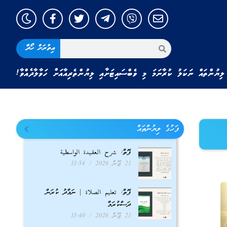
އިތުރަށް ހޯދާ
ލިޔުންތައް ނަކަލު ކުރާނަމަ މި ވެބްސައިޓަށާއި ލިޔުންތެރިއާއަށް ހަވާލާދެއްވާ!
ފަހުގެ ލިޔުންތައް
ފޮތް: شرح العقيدة الواسطية
21 ޖޫން 2026
13:54
ފޮތް: تعليم الصلاة | ނަމާދު ކުރަން
ދަސްކުރަމާ
21 ޖޫން 2026
13:40