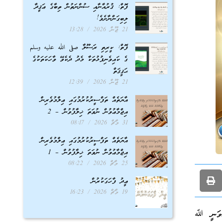
ފޮތް: ޤުރުއާނާއި ސުންނަތުން ތިބާގެ ޢަޤީދާ
ލިބިގަންނާށެވެ!
21 ޖޫން 2026
13:28
ފޮތް: ކީރިތި ރަސޫލާ صلى الله عليه وسلم
ގެ ކައިވެނިފުޅުތަކާ މެދު ދެކެވޭ ވާހަކަތަކުގެ
ޙަޤީޤަތް
21 ޖޫން 2026
12:39
އާޔަތެއް ތަފްސީރުކުރުމުގައި ޢިލްމުވެރިން
އިޖްމާޢުވުން ނުވަތަ ޚިލާފުވުން – 2
31 މާޗް 2026
08:17
އާޔަތެއް ތަފްސީރުކުރުމުގައި ޢިލްމުވެރިން
އިޖްމާޢުވުން ނުވަތަ ޚިލާފުވުން – 1
25 މާޗް 2026
08:22
ޢީދު ފާހަގަކުރުން
19 މާޗް 2026
16:23
އެވަނީ ﷲ