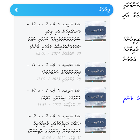
ަންކަމަކީ
ފިލާވަޅު
ޒަތާ އަދި
مادة التوحيد ٦ (ف 2 ، د 12 –
ކަނޑައެޅިގެން ވަކި މީހަކީ
މީހުންގެ
ސުވަރުގެވަންތަވެރިއެއް ކަމުގައި ނުވަތަ
ނަރަކަވަންތަވެރިއެއް ކަމުގައި ބުނުން)
ެއިލާހުގެ
30 ނޮވެމްބަރު 2024
02:00
އެކަމުން
مادة التوحيد ٦ (ف 2 ، د 11 –
ޤިޔާމަތްދުވަހުގެ ކަންތައްތައް)
28 ފެބްރުއަރީ 2023
17:02
مادة التوحيد ٦ (ف 2 ، د 10 –
ު މެނުވީ
ކަށްވަޅުގެ ނިޢުމަތާއި ޢަޛާބު)
17 އޮކްޓޯބަރު 2022
14:37
مادة التوحيد ٦ (ف 2 ، د 9 –
ޞައްޙަ ޙަދީޘްތަކުގައި ވާރިދުފައިވާ
ކަންތައްތަކަށް އީމާންވުމުގެ ވާޖިބުކަން)
31 ޖުލައި 2022
10:24