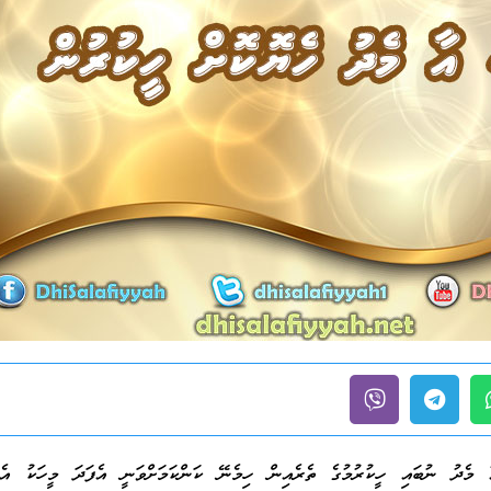
 މެދު ނުބައި ހީކުރުމުގެ ތެރެއިން ހިމެނޭ ކަންކަމަށްވަނީ އެފަދަ މީހަކު 