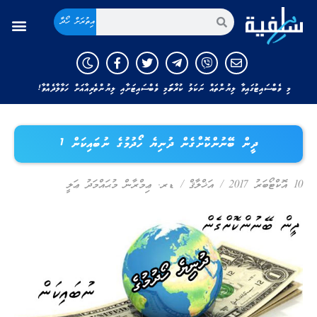
އިތުރަށް ހޯދާ
މި ވެބްސައިޓުގައިވާ ލިޔުންތައް ނަކަލު ކުރާނަމަ މި ވެބްސައިޓަށާއި ލިޔުންތެރިއާއަށް ހަވާލާދެއްވާ!
ދީން ބޭނުންކޮށްގެން ދުނިޔެ ހޯދުމުގެ ނުބައިކަން 1
10 އޮކްޓޯބަރު 2017
/
އަޚްލާޤް
/
ޑރ. ޢިމްރާން މުޙައްމަދު ޢަލީ