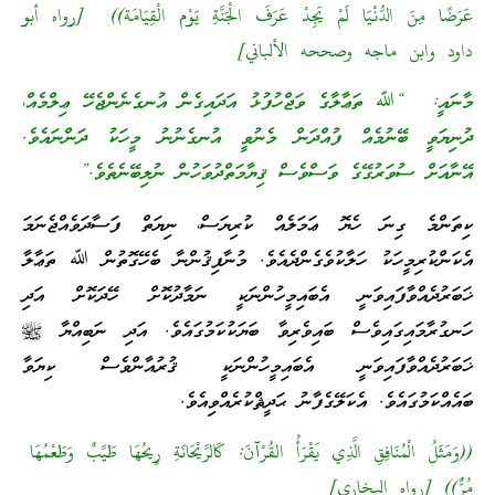
عَرَضًا مِنَ الدُّنْيَا لَمْ يَجِدْ عَرَفَ الْجَنَّةِ يَوْم الْقِيَامَة)) [رواه أبو
داود وابن ماجه وصححه الألباني]
މާނައީ: “ﷲ ތަޢާލާގެ ވަޖްހުފުޅު އަދައިގެން އުނގެނެންޖެހޭ ޢިލްމެއް،
ދުނިޔަވީ ބޭނުމެއް ފުއްދަން މެނުވީ އުނގެނުނު މީހަކު ދަންނައެވެ.
އޭނާއަށް ސުވަރުގޭގެ ވަސްވެސް ޤިޔާމަތްދުވަހުން ނުލިބޭނެތެވެ.”
ކިތަންމެ ގިނަ ހެޔޮ ޢަމަލެއް ކުރިޔަސް، ނިޔަތް ފަސާދަވެއްޖެނަމަ
އެކަންކުރިމީހަކު ހަލާކުވެގެންދެއެވެ. މުނާފިޤުންނާ ބެހޭގޮތުން ﷲ ތަޢާލާ
ޚަބަރުދެއްވާފައިވަނީ އެބައިމީހުންނަކީ ނަމާދުކޮށް ހޭދަކޮށް އަދި
ހަނގުރާމައިގައިވެސް ބައިވެރިވާ ބަޔަކުކަމުގައެވެ. އަދި ނަބިއްޔާ ﷺ
ޚަބަރުދެއްވާފައިވަނީ އެބައިމީހުންނަކީ ޤުރުއާންވެސް ކިޔަވާ
ބައެއްކަމުގައެވެ. އެކަލޭގެފާނު ޙަދީޘްކުރެއްވިއެވެ.
((وَمَثَلُ الْمُنَافِقِ الَّذِي يَقْرَأُ القُرْآنَ: كَالرَّيْحَانَةِ رِيحُهَا طَيِّبٌ وَطَعْمُهَا
مُرٌّ)) [رواه البخاري]