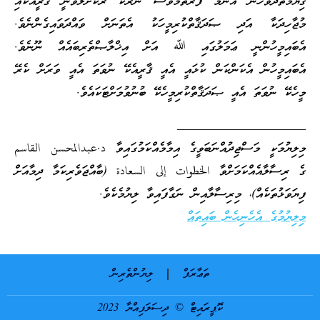
ޤިޔާމަތްދުވަހުން އެންމެ ފުރަތަމަވެސް ނަރަކަ ރޯކޮށްލެވޭނީ ޤާރީއަކާއި
މުޖާހިދަކާ އަދި ޞަދަޤާތްކުރިމީހަކު އެތަނަށް ވައްދަވައިގެންނެވެ.
އެބައިމީހުންނީ ޢަމަލުގައި ﷲ އަށް އިޚްލާޞްތެރިބައެއް ނޫނެވެ.
އެބައިމީހުން އެކަންކަން ކުޅައީ އެއީ ޤާރީއެކޭ ނުވަތަ އެއީ ވަރަށް ކެރޭ
މީހެކޭ ނުވަތަ އެއީ ޞަދަޤާތްކުރިމީހެކޭ ބުނުވުމަށްޓަކައެވެ.
____________________
މިލިޔުމަކީ މަސްޖިދުއްނަބަވީގެ އިމާމެއްކަމުގައިވާ د.عبدالمحسن القاسم
ގެ ރިސާލާއެއްކަމަށްވާ الخطوات إلى السعادة (ބާއްޖަވެރިކަމާ ދިމާއަށް
ފިޔަވަޅުތަކެއް)، މިރިސާލާއިން ނަގާފައިވާ ލިޔުމެކެވެ.
މިލިޔުމުގެ އެހެނިހެން ބައިތައް
ތަޢާރަފް
ލިޔުންތެރިން
ކޮޕީރައިޓް © ދިސަލަފިއްޔާ 2023