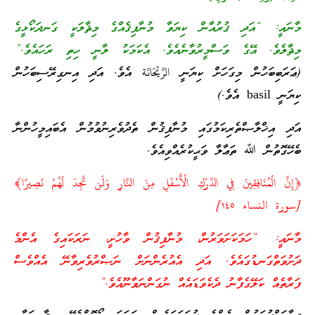
މާނައީ: “އަދި ޤުރުއާން ކިޔަވާ މުނާފިޤެއްގެ މިޘާލަކީ ގަނދަކޯޅީގެ
މިޘާލެވެ. އޭގެ ވަސްމީރުވާނެއެވެ. އެކަމަކު ލާނީ ހިތި ރަހައެވެ.”
(ޢަރަބިބަހުން މިގަހަށް ކިޔަނީ الرَّيْحَانَة އެވެ. އަދި އިނގިރޭސިބަހުން
ކިޔަނީ basil އެވެ.)
އަދި އިޚްލާޞްތެރިކަމުގައި މުނާފިޤުން ތެދުވެރިނުވުމުން އެބައިމީހުންނާ
ބެހޭގޮތުން ﷲ ތަޢާލާ ވަޙީކުރެއްވިއެވެ.
﴿إِنَّ الْمُنَافِقِينَ فِي الدَّرْكِ الْأَسْفَلِ مِنَ النَّارِ وَلَن تَجِدَ لَهُمْ نَصِيرًا﴾
[سورة النساء ١٤٥]
މާނައީ: “ހަމަކަށަވަރުން، މުނާފިޤުން ވާހުށީ، ނަރަކައިގެ އެންމެ
ދަށުވަތްގަނޑުގައެވެ. އަދި އެއުރެންނަށް ނަޞްރުވެރިވާނޭ އެއްވެސް
ފަރާތެއް ކަލޭގެފާނު ދެކެވަޑައެއް ނުގަންނަވާނޫއެވެ.”