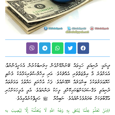
ދީނަކީ، ދުނިޔަވީ ހަޑިތައް ބޭނުންކޮށްގެން ކިލަނބުކުރުން އެކަށީގެންނުވާ،
އެއަށްވުރެ މާ އިތްޒަތްތެރި އެއްޗެކެވެ. އަދި އިޚްލާޞްތެރިކަމާއެކު މެނުވީ
ހެޔޮޢަމަލުތަކުގެ ބިންގަލެއް ނޭޅޭނެއެވެ. ފަހެ އުޚްރަވީ ޙަޔާތުގެ ޢަމަލުތައް
ދުނިޔަވީ މަޤްޞަދަކަށްޓަކައިކޮށްފި މީހަކު ދަންނައެވެ. އެއީ އެމީހަކަށްހުރި
ޢުޤޫބާތަކަށް ބަދަލުވެގެންދެއެވެ. ނަބިއްޔާ ﷺ ޙަދީޘްކުރެއްވިއެވެ.
((مَنْ تَعَلَّمَ عِلْمًا يُبْتَغَى بِهِ وَجْهُ اللَّهِ لَا يَتَعَلَّمُهُ إِلَّا لِيُصِيبَ به