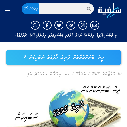
އިތުރަށް ހޯދާ
މި ވެބްސައިޓުގައިވާ ލިޔުންތައް ނަކަލު ކުރާނަމަ މި ވެބްސައިޓަށާއި ލިޔުންތެރިއާއަށް ހަވާލާދެއްވާ!
ދީން ބޭނުންކޮށްގެން ދުނިޔެ ހޯދުމުގެ ނުބައިކަން 2
10 އޮކްޓޯބަރު 2017
/
އަޚްލާޤް
/
ޑރ. ޢިމްރާން މުޙައްމަދު ޢަލީ