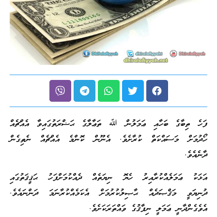
ފަހެ ތިބާގެ ބަހާއި ޢަމަލުން ﷲ ތަޢާލާގެ ޙަޟްރަތުގައިވާ އެއްޗެއް
ހޯދުމަށް މަސައްކަތް ކުރާށެވެ. އެނޫން ކޮންމެ އެއްޗެއް ނެތިގެން
ދާނެއެވެ.
އަޅަކު ޢަމަލެއްކުރާއިރު ހެޔޮ ނިޔަތެއް ދެއްކުމަށްފަހު ޙަޤީޤަތުގައި
ދުނިޔަވީ މަޤްޞަދެއް ޙާޞިލުކުރުމަށް އެކަމެއްކުރާނަމަ ދަންނައެވެ.
އެވެގެންދާނީ ޢަމަލީ ނިފާޤުގެ ވައްތަރަކަށެވެ.