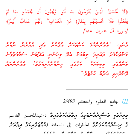
﴿لَا تَحْسَبَنَّ الَّذِينَ يَفْرَحُونَ بِمَا أَتَوا وَّيُحِبُّونَ أَن يُحْمَدُوا بِمَا لَمْ
يَفْعَلُوا فَلَا تَحْسَبَنَّهُم بِمَفَازَةٍ مِّنَ الْعَذَابِ ۖ وَلَهُمْ عَذَابٌ أَلِيمٌ﴾
[سورة آل عمران ١٨٨]
މާނައީ: “އެއުރެންކުޅަ ކަންތަކަށް އުފާކުރާ އަދި އެއުރެން ނުކުރާ
ކަންތަކާމެދު ތަޢުރީފު ލިބުމަށް އެދޭ މީހުންނީ ޢަޛާބުން ސަލާމަތްވާނެ
ތަނެއްގައި ތިބިބަޔަކު ކަމުގައި ހީނުކުރާހުށިކަމެވެ! އެއުރެންނަށް
ވޭންދެނިވި ޢަޛާބު ހުށްޓެވެ.”
_______________________
[1]
جامع العلوم والحكم 2/493
މިލިޔުމަކީ މަސްޖިދުއްނަބަވީގެ އިމާމެއްކަމުގައިވާ د.عبدالمحسن القاسم
ގެ ރިސާލާއެއްކަމަށްވާ الخطوات إلى السعادة (ބާއްޖަވެރިކަމާ ދިމާއަށް