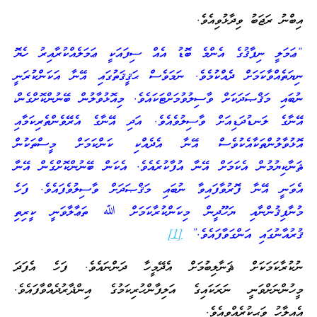
އިބްނު ރަޖަބު ވިދާޅުވިއެވެ.
“ޢަމަލީ ނިފާޤުގެ އެންމެ ބޮޑު އެއް ސިފައަކީ ޢަމަލެއްކުރާއިރު ހެޔޮ
ނިޔަތެއްވާކަމަށް ދެއްކުމެވެ. ނަމަވެސް ޙަޤީޤަތުގައި އޭނާ އަކަންކުރަނީ
ނުބައި މަޤްޞަދަކަށް ވާސިލުވުމަށްޓަކައެވެ. މިއޮޅުވާލުން ބޭނުންކޮށްގެން،
އޭނާގެ ލަނޑުދަޑިއަށް ވާސިލުވެއެވެ. އަދި އޭނާގެ އެރޭވެންތެރިކަމާއި
އޮޅުވާލުންތަކާއެކުވެސް އޭނާ އެދެއްކި ކަންކަމަށް މީސްތަކުން
ޘަނާކިޔުމުން އެކަމަށް އޭނާ އުފާކުރެއެވެ. އެކަން ބޭނުންކޮށްގެން އޭނާ
އެވަނީ އޭނާ ފޮރުވާފައިވާ ނުބައި މަޤްޞަދަށް ވާސިލުވެފައެވެ. ފަހެ
މުނާފިޤުންނާއި ޔަހޫދީން މިކަންކުރާކަމަށް ﷲ ތަޢާލާވަނީ ކީރިތި
ޤުރުއާނުގައި އަންގަވާފައެވެ.”
[1]
ނުކުރާކަމަކަށް ޘަނާލިބުމަށް އެދޭމީހާ ދަންނައެވެ. ފަހެ އެފަދަ
މީހުންނަށްވަނީ ނަރަކައިގެ އަލިފާންހުރިކަމުގެ އިންޛާރުދެއްވާފައެވެ.
އެއިލާހު ވަޙީކުރެއްވިއެވެ.