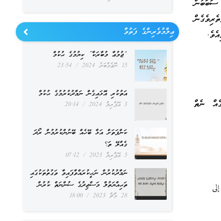
 ސަބަބުން
ެރިވެގެން
ޢިލްމުވެރިންގެ ފަތުވާ
ެވެ.
“ޖުމުޢާ މުބާރަކާ” ކިޔުމުގެ ޙުކުމް
15 ނޮވެމްބަރު 2024
23:54
އަތުކުރި އޮޅައިގެން ނަމާދުކުރުމުގެ ޙުކުމް
ެއް ނެތް
3 އޭޕްރިލް 2024
20:14
ކަންފަތަށް އަޅާ ބޭހެއް ބޭނުންކުރުމުން ރޯދަ
ގެއްލޭ ތަ؟
5 އޭޕްރިލް 2023
07:12
ނަމާދުކުރުން ނަހީކުރައްވާފައިވާ ވަގުތުތަކުގައި
ތަޙިއްޔަތުލް މަސްޖިދުގެ ސުންނަތް ކުރުން
لى
28 މާޗް 2023
18:00