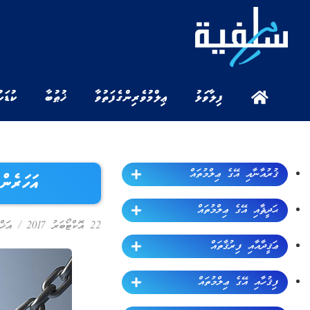
ފިލާވަޅު
ޢިލްމުވެރިންގެ ފަތުވާ
ޚުޠުބާ
ކުޑަކ
ޤުރުއާނާއި އޭގެ ޢިލްމުތައް
އަހަރެން
ޙަދީޘާއި އޭގެ ޢިލްމުތައް
22 އޮކްޓޯބަރު 2017
/
އަޚް
ޢަޤީދާއާއި ފިރުޤާތައް
ފިޤުހާއި އޭގެ ޢިލްމުތައް