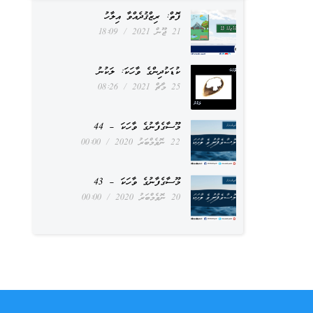
ފޮތް: ރިޒްޤުދެއްވާ އިލާހު
21 ޖޫން 2021
18:09
ކުޑަކުދިންގެ ވާހަކަ: ލަކުނު
25 މާޗް 2021
08:26
މޫސާގެފާނުގެ ވާހަކަ – 44
22 ނޮވެމްބަރު 2020
00:00
މޫސާގެފާނުގެ ވާހަކަ – 43
20 ނޮވެމްބަރު 2020
00:00