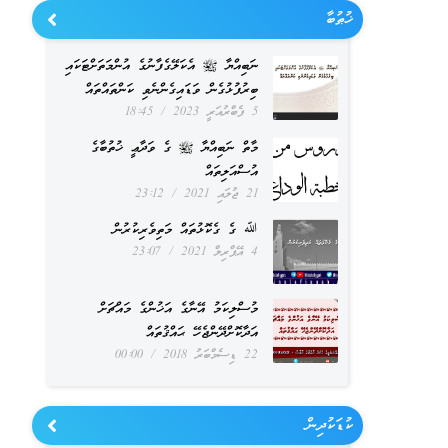
ޚުޠުބާ
ނަބިއްޔާ ﷺ އެކަލޭގެފާނުގެ އުންމަތަށްޓަކައި
ބިރުފުޅުގެން ވަޑައިގެންނެވި ކަންތައްތައް
5 ފެބްރުއަރީ 2023
18:45
މާތް ނަބިއްޔާ ﷺ ގެ ވަދާޢީ ޚުތުބާގެ
އުސްއަލިތައް
21 ޖުލައި 2021
23:12
ﷲ ގެ ގެކޮޅުތައް މަތިވެރިކުރުން
4 އޭޕްރިލް 2021
23:07
މުސްލިކަމު އޭނާގެ އަޚުންގެ މައްޗަށް
އަދާކޮށްދޭންޖެހޭ ޙައްޤުތައް
22 ޑިސެމްބަރު 2018
00:00
ކުޑަކުދިން