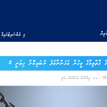
ުދިން
މި ވެބްސައިޓުގައިވާ 
ގެ ގާތްތިމާގެ މީހުން އަހަންނާމެދު ނުބައިކޮށް ހިތަނީ 2
ލާޤް
/
ޑރ. ޢިމްރާން މުޙައްމަދު ޢަލީ