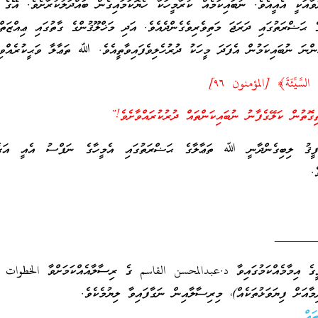
ާއަކީ އެއީއެވެ. ނުބައިކަމެއް ކުރާމީހަކާ ހެޔޮކަމައިގެން ބައްދަލުކުރާށެވެ. އޭގެ
ަޟްރަތުގައި ދަރަޖަ މަތިވެރިވެގެންދެއެވެ. އަދި މަޚްލޫޤުންގެ ގާތުގައި ޢިއްޒަތްތ
ްނަ ނުބައިކަމުން އެފަދަ މީހަކު ދުރުހެލިވެފައިވާތީއެވެ. ﷲ ތަޢާލާ ވަޙީކުރެއްވިއ
 السَّيِّئَةَ﴾ [المؤمنون ٩٦]
ގޮތުން ކަލޭގެފާނު ނުބައިކަންތައް ދުރުކުރައްވާށެވެ!”
ީޤު ލިބިގެންދާނީ ﷲ ތަޢާލާގެ ޙަޟްރަތުގައި އެމީހާގެ ނަފްސު އެއީ އަގ
.
______
ވީގެ އިމާމެއްކަމުގައިވާ د.عبدالمحسن القاسم ގެ ރިސާލާއެއްކަމަށްވާ الخطوات إ
މާއަށް ފިޔަވަޅުތަކެއް)، މިރިސާލާއިން ނަގާފައިވާ ލިޔުމެކެވެ.
ައް