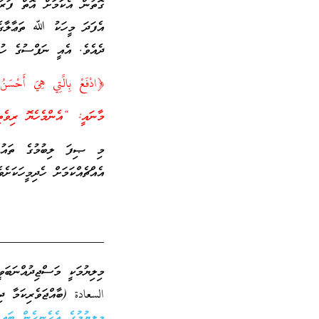
ގޮތުން އެކަމަށް އޮތް ފަރުވ
އެފަދަ މީހަކު ﷲ ތަޢާލާގެ ޙ
ދެއެވެ. އެއީ ނަފްސުގެ ހުނ
﴿ادْفَعْ بِالَّتِي هِيَ أَحْسَنُ
މާނައީ: “އެންމެހެޔޮ ރިވެތި
މި ޞިފަ ލިބުމުގެ ތައުފ
އެއްޗެއްކަމަށް ހެދިމީހަކަށެވެ
_________________
މިލިޔުމަކީ މަސްޖިދުއްނަބަ
السعادة (ބާއްޖަވެރިކަމާ ދި
މިލިޔުމުގެ އެހެނިހެން ބައިތ