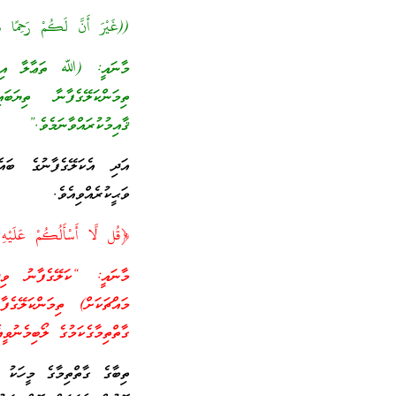
((غَيْرَ أَنَّ لَكُمْ رَحِمًا س
މާނައީ: (ﷲ ތަޢާލާ އިރާދަކ
ތިމަންކަލޭގެފާނާ ތިޔަބ
ޤާއިމުކުރައްވާނަމެވެ.”
އަދި އެކަލޭގެފާނުގެ ބަ
ވަޙީކުރެއްވިއެވެ.
﴿قُل لَّا أَسْأَلُكُمْ عَلَيْهِ أ
މާނައީ: “ކަލޭގެފާނު ވިދާ
މައްޗަކަށް) ތިމަންކަލޭގެފ
ގާތްތިމާގެކަމުގެ ލޯބިމެނުވީއ
ތިބާގެ ގާތްތިމާގެ މީހަކު 