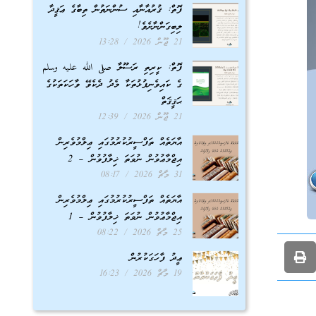
ފޮތް: ޤުރުއާނާއި ސުންނަތުން ތިބާގެ ޢަޤީދާ
ލިބިގަންނާށެވެ!
21 ޖޫން 2026
13:28
ފޮތް: ކީރިތި ރަސޫލާ صلى الله عليه وسلم
ގެ ކައިވެނިފުޅުތަކާ މެދު ދެކެވޭ ވާހަކަތަކުގެ
ޙަޤީޤަތް
21 ޖޫން 2026
12:39
އާޔަތެއް ތަފްސީރުކުރުމުގައި ޢިލްމުވެރިން
އިޖްމާޢުވުން ނުވަތަ ޚިލާފުވުން – 2
31 މާޗް 2026
08:17
އާޔަތެއް ތަފްސީރުކުރުމުގައި ޢިލްމުވެރިން
އިޖްމާޢުވުން ނުވަތަ ޚިލާފުވުން – 1
25 މާޗް 2026
08:22
ޢީދު ފާހަގަކުރުން
19 މާޗް 2026
16:23