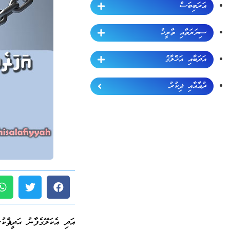
ޢަރަބިބަސް
ސިޔަރަތާއި ތާރީޚް
އަދަބާއި އަޚްލާޤު
ދުޢާއާއި ޛިކުރު
އަދި އެކަލޭގެފާނު ޙަދީޘްކުރެ