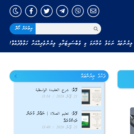
އިތުރަށް ހޯދާ
ލިޔުންތައް ނަކަލު ކުރާނަމަ މި ވެބްސައިޓަށާއި ލިޔުންތެރިއާއަށް ހަވާލާދެއްވާ!
ފަހުގެ ލިޔުންތައް
ފޮތް: شرح العقيدة الواسطية
21 ޖޫން 2026
13:54
ފޮތް: تعليم الصلاة | ނަމާދު ކުރަން
ދަސްކުރަމާ
21 ޖޫން 2026
13:40