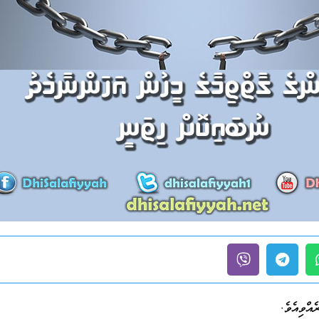
އްވިއެވެ.