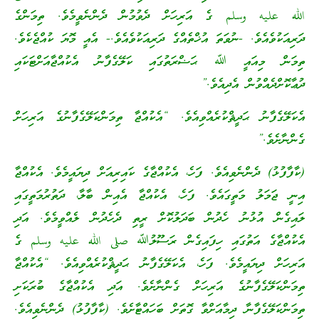
الله عليه وسلم ގެ އަރިހަށް ދެވުމުން ދެންނެވީމެވެ. ތިމަންގެ
ދަރިއަކުވެއެވެ. -ނުވަތަ އުޚްތެއްގެ ދަރިއަކުވެއެވެ.- އެއީ މޮޔަ ކުއްޖެކެވެ.
ތިމަން މިއައީ ﷲ ޙަޟްރަތުގައި ކަލޭގެފާނު އެކުއްޖާއަށްޓަކައި
ދުޢާކޮށްދެއްވުން އެދިއެވެ.”
އެކަލޭގެފާނު ޙަދީޘްކުރެއްވިއެވެ. “އެކުއްޖާ ތިމަންކަލޭގެފާނުގެ އަރިހަށް
ގެންނާށެވެ.”
(ކާފާފުޅު) ދެންނެވިއެވެ. ފަހެ، އެކުއްޖާގެ ކައިރިއަށް ދިޔައީމެވެ. އެކުއްޖާ
އިނީ ޖަމަލު މަތީގައެވެ. ފަހެ، އެކުއްޖާ އެއިން ބާލާ، ދަތުރުމަތީގައި
ލައިގެން އުޅުނު ހެދުން ބަދަލުކޮށް ރީތި ދެހެދުން ލެއްވީމެވެ. އަދި
އެކުއްޖާގެ އަތުގައި ހިފައިގެން ރަސޫލުﷲ صلى الله عليه وسلم ގެ
އަރިހަށް ދިޔައީމެވެ. ފަހެ، އެކަލޭގެފާނު ޙަދީޘްކުރެއްވިއެވެ. “އެކުއްޖާ
ތިމަންކަލޭގެފާނުގެ އަރިހަށް ގެންނާށެވެ. އަދި އެކުއްޖާގެ ބުރަކަށި
ތިމަންކަލޭގެފާނާ ދިމާއަށްވާ ގޮތަށް ބަހައްޓާށެވެ. (ކާފާފުޅު) ދެންނެވިއެވެ.