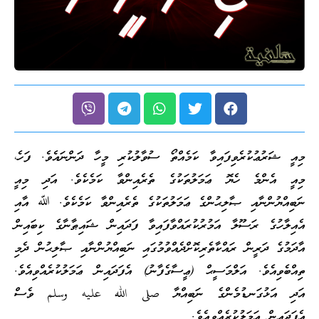
މިއީ ޝަރުޢުކުރެވިފައިވާ ކަމެއްތޯ ސުވާލުކުރި މީހާ ދަންނައެވެ. ފަހެ،
މިއީ އެންމެ ހެޔޮ ޢަމަލުތަކުގެ ތެރެއިންވާ ކަމެކެވެ. އަދި މިއީ
ނަބިއްޔުންނާއި ޞާލިޙުންގެ ޢަމަލުތަކުގެ ތެރެއިންވާ ކަމެކެވެ. ﷲ އާއި
އެއިލާހުގެ ރަސޫލާ އަމުރުކުރައްވާފައިވާ ފަދައިން ޝައިޠާނާގެ ކިބައިން
އާދަމުގެ ދަރީން ރައްކާތެރިކޮށްދެއްވުމުގައި ނަބިއްޔުންނާއި ޞާލިޙުން ދެމި
ތިއްބެވިއެވެ. އަލްމަސީޙް (ޢީސާގެފާނު) އެފަދައިން ޢަމަލުކުރެއްވިއެވެ.
އަދި އަޅުގަނޑުމެންގެ ނަބިއްޔާ صلى الله عليه وسلم ވެސް
އެފަދައިން ޢަމަލުކުރެއްވިއެވެ.