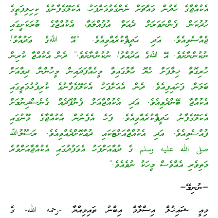
އެކުއްޖާގެ ހެދުން މައްޗަށް ނެންގެވުމަށްފަހު، އެކަލޭގެފާނުގެ ކިހިލިފަތީގެ
ހުދުކަން ފެންނަވަރަށް ދެއަތް އުފުއްލަވާ، އެކުއްޖާގެ ބުރަކަށީގައި
ޖެއްސެވިއެވެ. އަދި ޙަދީޘްކުރެއްވިއެވެ. “އޭ ﷲގެ ޢަދުއްވު!
ނުކުންނާށެވެ. އޭ ﷲގެ ޢަދުއްވު! ނުކުންނާށެވެ.” ދެން އެކުއްޖާ ކުރިން
ހުރިގޮތާ ޚިލާފަށް ހެޔޮ ޙާލުގައިވާ މީހެއްފަދައިން މީހުންނާ ދިމާއަށް
ބަލަން ފަށައިފިއެވެ. ދެން އެއަށްފަހު އެކަލޭގެފާނުގެ ކުރިފުޅުމަތީގައި
އެކުއްޖާ ބޭންދެވިއެވެ. އަދި އެކުއްޖާއަށް ފެންފޮދެއް ގެނެސްދިނުމަށް
އެކަލޭގެފާނު ޙަދީޘްކުރެއްވިއެވެ. ފަހެ އެފެނުން އެކުއްޖާގެ މޫނުގައި
ފުއްސެވިއެވެ. އަދި އެކުއްޖާއަށްޓަކައި ދުޢާކޮށްދެއްވިއެވެ. ރަސޫލުﷲ
صلى الله عليه وسلم ގެ ދުޢާއަށްފަހު އެވަފުދުގައި އެކުއްޖާއަށްވުރެ
މަތިވެރި އެއްވެސް މީހަކު ނުވެއެވެ.”
=ނުނިމޭ=
މިއީ ޝައިޚުލް އިސްލާމް އިބްނު ތައިމިއްޔާ -رحمه الله- ގެ