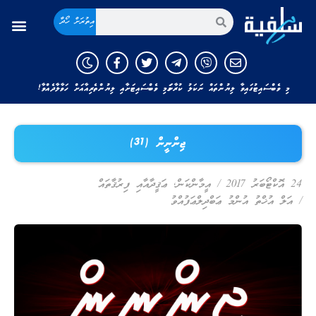
އިތުރަށް ހޯދާ
މި ވެބްސައިޓުގައިވާ ލިޔުންތައް ނަކަލު ކުރާނަމަ މި ވެބްސައިޓަށާއި ލިޔުންތެރިއާއަށް ހަވާލާދެއްވާ!
ޖިންނީން (31)
24 އޮކްޓޯބަރު 2017
/
އީމާންކަން
,
ޢަޤީދާއާއި ފިރުޤާތައް
/
އަލް އުޚްތު އުންމު ޢަބްދިލްޢަފުއްވު