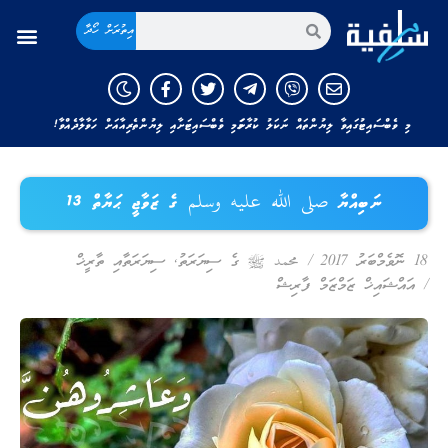
އިތުރަށް ހޯދާ
މި ވެބްސައިޓުގައިވާ ލިޔުންތައް ނަކަލު ކުރާނަމަ މި ވެބްސައިޓަށާއި ލިޔުންތެރިއާއަށް ހަވާލާދެއްވާ!
ނަބިއްޔާ صلى الله عليه وسلم ގެ ޒަވާޖީ ޙަޔާތް 13
18 ނޮވެމްބަރު 2017
/
محمد ﷺ ގެ ސިޔަރަތު
,
ސިޔަރަތާއި ތާރީޚް
/
އައްޝައިޚް ޒަމްޒަމް ފާރިޝް