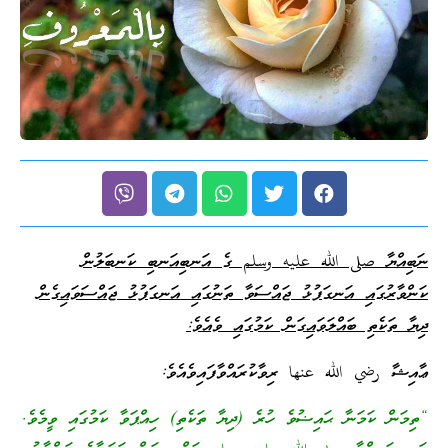
ނަބިއްޔާ
صلى
الله
عليه
وسلم
ގެ އަނބިއަނބި ކަނބަލުން
ކަންވާރުގައި އަނގަފުޅު ޖައްސަވާ ތަނުގައި އަނގަފުޅު ޖައްސަވައިގެން
ދިޔާ ތަކެތި ބައްލަވައިގަން ކަމުގައި ވެއެވެ:
ޢާއިޝާ رضي الله عنها ރިވާކުރައްވާފައިވެއެވެ:
“ތިމަން ކަމަނާ ޙައިޟުވެ ހުރެ (ދިޔާ ތަކެތި) ހިއްޕަވާ ކަމުގައި ވީމެވެ.