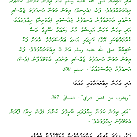
އަދި ނަބިއްޔާ صلى الله عليه وسلم އަށް ތިމަން ކަމަނާގެ ކަންވާރު
ދިއްކުރައްވަމެވެ. ފަހެ، (އެހިނދު) ތިމަން ކަމަނާ އަނގަފުޅު ޖެއްސެވި
ތަނުގައި އެކަލޭގެފާނު އަނގަފުޅު ޖައްސަވައި (އެތަށިން) ހިއްޕަވައެވެ.
އަދި ތިމަން ކަމަނާ ޙައިޟުވެ ހުރެ (ނަޢަމު ސޫފީގެ މަސް
ކެއުމައްޓަކައި އޭގެ) ކަށީގައި އަނގަ ޖައްސަވަމެވެ. އެއަށް ފަހު
ނަބިއްޔާ صلى الله عليه وسلم އަށް އެ ދިއްކުރައްވަމެވެ. ފަހެ،
ތިމަން ކަމަނާ އަނގަފުޅު ޖެއްސެވި ތަނުގައި އެކަލޭގެފާނު (ވެސް)
އަނގަފުޅު ޖައްސަވައެވެ”. مسلم 300.
އަދި އެހެން ރިވާޔަތެއްގައި ވެއެވެ:
“ويشرب من فضل شرابي”. النسائي 387
“އަދި ތިމަން ކަމަނާ ހިއްޕަވައި ބާކީވެފަ ހުންނަ (ފެން، ކިރު) ފޮދުން
އެކަލޭފާނު ހިއްޕަވައެވެ”..
ފަހެ، މިފަދަ ކުދިކުދި ކަންކަމުންވެސް އެކަލޭގެފާނު ބެއްލެވީ