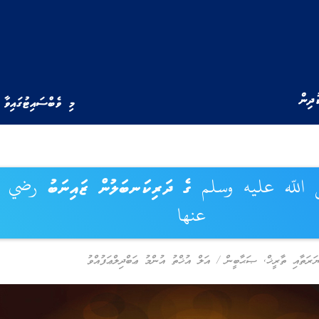
ުދިން
މި ވެބްސައިޓުގައިވާ 
للّه عليه وسلم ގެ ދަރިކަނބަލުން ޒައިނަބު رضي ا
عنها
ަރަތާއި ތާރީޚް
,
ޞަޙާބީން
/
އަލް އުޚްތު އުންމު ޢަބްދިލްޢަފުއްވު