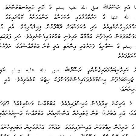
ا އަކީ ރަސޫލުﷲ صلى اللّه عليه وسلم ގެ ދޮށީ ދަރިކަނބަލުންނެވެ. އެކ
الله عنها ގެ ޙަޔާތްޕުޅުގައި އެކަމަނާގެ މަންމަފަރާތު ބޮޑުދައިތަގެ ދަ
ްލަވައިގެންނެވިއެވެ. އަދި އެކަމަނާއަށް ދެބޭފުޅުން ލިބިލެއްވިއެވެ. އެއީ އު
ަވަހާރަވުމުން ޢަލީގެފާނު އުމާމާއާ ކައިވެނި ބައްލަވައިގެންނެވިއެވެ. އަދި ފަތަޙައި
وسلم ގެ ސަވާރީގެ ފަހަތުގައި އިންނެވީ ޢަލީ ބުން ޢަބުލްޢާސްއެވެ. ލަފާކުރެވޭ
ާރަވެފައެވެ.
ާނާ ކައިވެނިބައްލަވައިގެންނެވީ ރަސޫލުﷲ صلى اللّه عليه وسلم ނަބީކަ
ޒައިނަބުގެފާނު އިސްލާމްވެވަޑައިގެންނެވުމަށްފަހު ހިޖުރަ ކުރެއްވިއެވެ. އެއީ ފ
ރިންނެވެ.
 އަރިހުން ރިވާވެގެން އައިސްފައިވެއެވެ. އަބުލްޢާޞް މުޝްރިކެއްގެ ގޮތުގައ
ިއެވެ. އަދި ޢަބްދުﷲ ބުން ޖުބައިރުލް އަންޞާރިއްޔު، އަބުލްޢާޞް އަސީރުކުރެއްވި
ަރިހުން ރިވާވެގެން އައިސްފައިވެއެވެ. މައްކާގެ އަހުލުވެރިން އެބައިމީހުންގެ