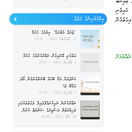
ޒައިނަބު
ކައިވެނި
ޢިލްމުވެރިންގެ ފަތުވާ
ގަތުމުން
“ޖުމުޢާ މުބާރަކާ” ކިޔުމުގެ ޙުކުމް
15 ނޮވެމްބަރު 2024
23:54
ެއްވުމަށް
އަތުކުރި އޮޅައިގެން ނަމާދުކުރުމުގެ ޙުކުމް
3 އޭޕްރިލް 2024
20:14
ކަންފަތަށް އަޅާ ބޭހެއް ބޭނުންކުރުމުން ރޯދަ
ގެއްލޭ ތަ؟
5 އޭޕްރިލް 2023
07:12
ނަމާދުކުރުން ނަހީކުރައްވާފައިވާ ވަގުތުތަކުގައި
ތަޙިއްޔަތުލް މަސްޖިދުގެ ސުންނަތް ކުރުން
28 މާޗް 2023
18:00