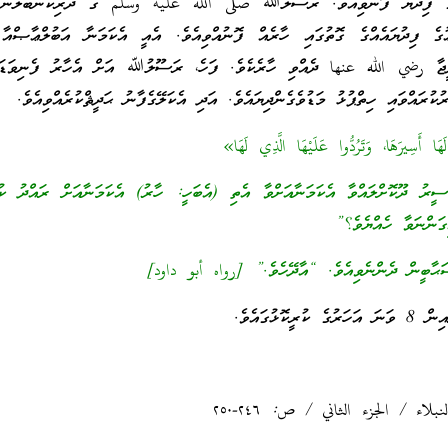
ގެ ފިދުޔަ ފޮނުވިއެވެ. ރަސޫލުﷲ صلى اللّه عليه وسلم ގެ ދަރިކަނބަލުން 
ގެ ފިދުޔައެއްގެ ގޮތުގައި ހާރެއް ފޮނުއްވިއެވެ. އެއީ އެކަމަނާ އަބުލްޢާޞްއާ 
ަދީޖާ رضي الله عنها ދެއްވި ހާރެކެވެ. ފަހެ، ރަސޫލުﷲ އަށް އެހާރު ފެނިވަޑައި
ުކުރައްވައި ހިތްޕުޅު މަޑުވެގެންދިޔައެވެ. އަދި އެކަލޭގެފާނު ޙަދީޘްކުރެއްވިއެވެ.
هَا أَسِيرَهَا، وَتَرُدُّوا عَلَيْهَا الَّذِي لَهَا»
ރު ދޫކޮށްލައްވާ އެކަމަނާއަށްވާ އެތި (އެބަހީ: ހާރު) އެކަމަނާއަށް ރައްދު ކުރ
ިގަންނަވާ ހެއްޔެވެ؟”
ަޙާބީން ދެންނެވިއެވެ. “އާދޭހެވެ.” [رواه أبو داود]
ކޮޅުގައެވެ.
اء / الجزء الثاني / ص: ٢٤٦-٢٥٠