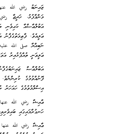
ޒައިނަބު رضي الله عنه
މަންމާފުޅު، ޚަދީޖާ رضي 
އަބުލްޢާޞްއާ ކައިވެނި ބައ
ޢަލީއެވެ. ފާޠިމަތުގެފާނު އ
ނަބިއްޔާ صلى اللّه عليه 
ޢަލީވަނީ ތުއްޕުޅުއިރު އަވަހ
އަބުލްޢާޞް ޒައިނަބުގެފ
ފޮނުއްވުމުގެ ކުރިންނެވެ. 
އިސްލާމުވުމުގެ ހައަހަރު ކު
ޢާއިޝާ رضي الله عنها ގެ
ހަނގުރާމައިގައި ބައިވެރިވ
ޢާއިޝާ رضي الله عنها ގެ އ