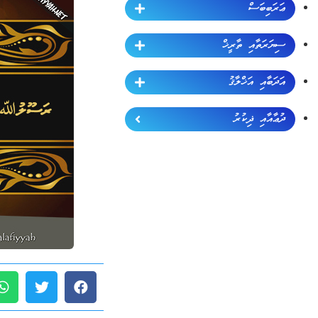
ޢަރަބިބަސް
ސިޔަރަތާއި ތާރީޚް
އަދަބާއި އަޚްލާޤު
ދުޢާއާއި ޛިކުރު