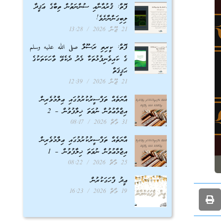
ފޮތް: ޤުރުއާނާއި ސުންނަތުން ތިބާގެ ޢަޤީދާ
ލިބިގަންނާށެވެ!
21 ޖޫން 2026
13:28
ފޮތް: ކީރިތި ރަސޫލާ صلى الله عليه وسلم
ގެ ކައިވެނިފުޅުތަކާ މެދު ދެކެވޭ ވާހަކަތަކުގެ
ޙަޤީޤަތް
21 ޖޫން 2026
12:39
އާޔަތެއް ތަފްސީރުކުރުމުގައި ޢިލްމުވެރިން
އިޖްމާޢުވުން ނުވަތަ ޚިލާފުވުން – 2
31 މާޗް 2026
08:17
އާޔަތެއް ތަފްސީރުކުރުމުގައި ޢިލްމުވެރިން
އިޖްމާޢުވުން ނުވަތަ ޚިލާފުވުން – 1
25 މާޗް 2026
08:22
ޢީދު ފާހަގަކުރުން
19 މާޗް 2026
16:23