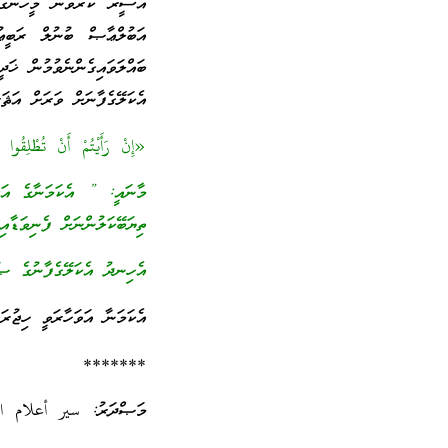
އަސީރު ކުރެވުނު މީހުން
އަބުލްޢާޞް ބުނުލް ރަބީޢު
ބައްލަވައިގެންނެވުމުން ޚ
އެކަލޭގެފާނަށް ވަރަށް އަޘަރ
«إِنْ رَأَيْتُمْ أَنْ تُطْلِقُوا لَ
މާނައީ: ” އެކަމަނާގެ އަސީ
ތިޔަބޭކަލުންނަށް ފެނިވަޑާއ
އެހިނދު އެކަލޭގެފާނުގެ ޞ
އެކަމަނާ އަވަހާރަވީ ހިޖުރައިން 8 ވަނަ އަހަރުގެ ކުރީ
*******
މަޞްދަރު: سير أعلام النبل