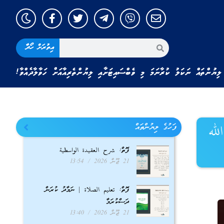
އިތުރަށް ހޯދާ
ލިޔުންތައް ނަކަލު ކުރާނަމަ މި ވެބްސައިޓަށާއި ލިޔުންތެރިއާއަށް ހަވާލާދެއްވާ!
ފަހުގެ ލިޔުންތައް
لله
ފޮތް: شرح العقيدة الواسطية
21 ޖޫން 2026
13:54
ފޮތް: تعليم الصلاة | ނަމާދު ކުރަން
ދަސްކުރަމާ
21 ޖޫން 2026
13:40