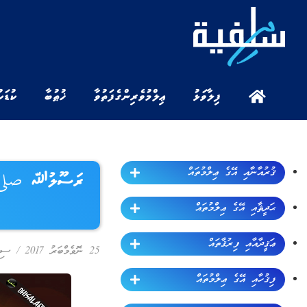
ފިލާވަޅު
ޢިލްމުވެރިންގެ ފަތުވާ
ޚުޠުބާ
ކުޑަކ
ޤުރުއާނާއި އޭގެ ޢިލްމުތައް
ރަސޫލުﷲ صلى ا
ޙަދީޘާއި އޭގެ ޢިލްމުތައް
ޢަޤީދާއާއި ފިރުޤާތައް
25 ނޮވެމްބަރު 2017
/
ސިޔ
ފިޤުހާއި އޭގެ ޢިލްމުތައް