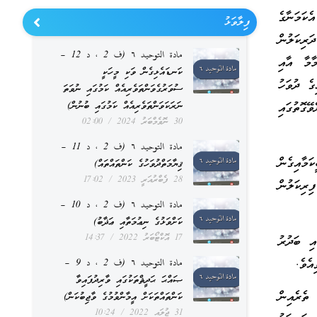
ަމަނާގެ
ފިލާވަޅު
ރިކަލުން
مادة التوحيد ٦ (ف 2 ، د 12 –
މާމާ އާއި
ކަނޑައެޅިގެން ވަކި މީހަކީ
ގެ ދުވަހު
ސުވަރުގެވަންތަވެރިއެއް ކަމުގައި ނުވަތަ
ގޮތުގައި
ނަރަކަވަންތަވެރިއެއް ކަމުގައި ބުނުން)
30 ނޮވެމްބަރު 2024
02:00
مادة التوحيد ٦ (ف 2 ، د 11 –
މާއިގެން
ޤިޔާމަތްދުވަހުގެ ކަންތައްތައް)
28 ފެބްރުއަރީ 2023
17:02
ިރިކަލުން
مادة التوحيد ٦ (ف 2 ، د 10 –
ކަށްވަޅުގެ ނިޢުމަތާއި ޢަޛާބު)
17 އޮކްޓޯބަރު 2022
14:37
ި ބަދުރު
އެވެ.
مادة التوحيد ٦ (ف 2 ، د 9 –
ޞައްޙަ ޙަދީޘްތަކުގައި ވާރިދުފައިވާ
 ތެރެއިން
ކަންތައްތަކަށް އީމާންވުމުގެ ވާޖިބުކަން)
31 ޖުލައި 2022
10:24