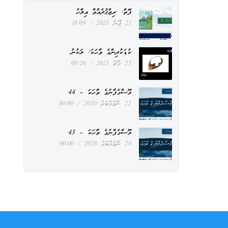
ފޮތް: ރިޒްޤުދެއްވާ އިލާހު
21 ޖޫން 2021
18:09
ކުޑަކުދިންގެ ވާހަކަ: ލަކުނު
25 މާޗް 2021
08:26
މޫސާގެފާނުގެ ވާހަކަ – 44
22 ނޮވެމްބަރު 2020
00:00
މޫސާގެފާނުގެ ވާހަކަ – 43
20 ނޮވެމްބަރު 2020
00:00