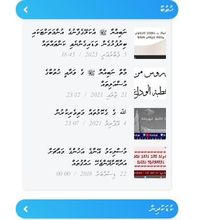
ޚުޠުބާ
ނަބިއްޔާ ﷺ އެކަލޭގެފާނުގެ އުންމަތަށްޓަކައި
ބިރުފުޅުގެން ވަޑައިގެންނެވި ކަންތައްތައް
5 ފެބްރުއަރީ 2023
18:45
މާތް ނަބިއްޔާ ﷺ ގެ ވަދާޢީ ޚުތުބާގެ
އުސްއަލިތައް
21 ޖުލައި 2021
23:12
ﷲ ގެ ގެކޮޅުތައް މަތިވެރިކުރުން
4 އޭޕްރިލް 2021
23:07
މުސްލިކަމު އޭނާގެ އަޚުންގެ މައްޗަށް
އަދާކޮށްދޭންޖެހޭ ޙައްޤުތައް
22 ޑިސެމްބަރު 2018
00:00
ކުޑަކުދިން