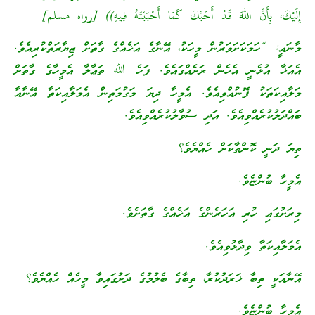
إِلَيْكَ، بِأَنَّ اللهَ قَدْ أَحَبَّكَ كَمَا أَحْبَبْتَهُ فِيهِ)) [رواه مسلم]
މާނައީ: “ހަމަކަށަވަރުން މީހަކު، އޭނާގެ އަޚެއްގެ ގާތަށް ޒިޔާރަތްކުރިއެވެ.
އެއަޚާ އުޅެނީ އެހެން ރަށެއްގައެވެ. ފަހެ ﷲ ތަޢާލާ އެމީހާގެ ގާތަށް
މަލާއިކަތަކު ފޮނުއްވިއެވެ. އެމީހާ ދިޔަ މަގުމަތިން އެމަލާއިކަތާ އޭނާއާ
ބައްދަލުކުރެއްވިއެވެ. އަދި ސުވާލުކުރެއްވިއެވެ.
ތިޔަ ދަނީ ކޮންތާކަށް ހެއްޔެވެ؟
އެމީހާ ބުންޏެވެ.
މިރަށުގައި ހުރި އަހަރެންގެ އަޚެއްގެ ގާތަށެވެ.
އެމަލާއިކަތާ ވިދާޅުވިއެވެ.
އޭނާއަކީ ތިބާ ޚަރަދުކުރާ، ތިބާގެ ބެލުމުގެ ދަށުގައިވާ މީހެއް ހެއްޔެވެ؟
އެމީހާ ބުންޏެވެ.