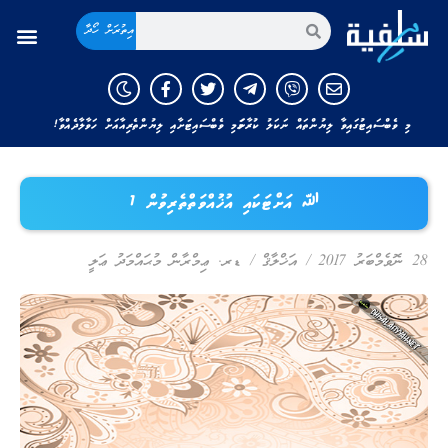
އިތުރަށް ހޯދާ
މި ވެބްސައިޓުގައިވާ ލިޔުންތައް ނަކަލު ކުރާނަމަ މި ވެބްސައިޓަށާއި ލިޔުންތެރިއާއަށް ހަވާލާދެއްވާ!
ﷲ އަށްޓަކައި އުޚުއްވަތްތެރިވުން 1
28 ނޮވެމްބަރު 2017
/
އަޚްލާޤް
/
ޑރ. ޢިމްރާން މުޙައްމަދު ޢަލީ