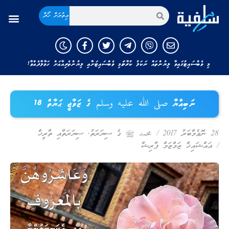
އިތުރަށް ހޯދާ
މި ވެބްސައިޓުގައިވާ ލިޔުންތައް ނަކަލު ކުރާނަމަ މި ވެބްސައިޓަށާއި ލިޔުންތެރިއާއަށް ހަވާލާދެއްވާ!
ނަބިއްޔާ صلى الله عليه وسلم ގެ ޒަވާޖީ ޙަޔާތް 18
28 ނޮވެމްބަރު 2017
/
محمد ﷺ ގެ ސިޔަރަތު
,
ސިޔަރަތާއި ތާރީޚް
/
އައްޝައިޚް ޒަމްޒަމް ފާރިޝް