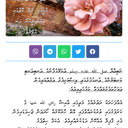
ނަބިއްޔާ
صلى
الله
عليه
وسلم
އެކަލޭގެފާނުގެ އަނބިއަނބި
ކަނބަލުންގެ އުނގުފުޅުގައި އިސްތަށިފުޅު އަޅުއްވައިގެން
އަވަހާރަފުޅުލައްޕަވާ ކަމުގައިވިއެވެ:
އެއްފަހަރަކު ދަތުރެއްގެ މަތީގައި ޢާއިޝާ رضي الله عنها ގެ
ކަރުފުޅުގައި ތުރުކުރައްވާފައި އޮތް ހާރުކޮޅެއް ހޯދަވަން ޖެހިވަޑައިގެން
މުޅި ޤާފިލާ އެއްކޮށް މަޑުކުރެއްވިއެވެ. އެކަމާ ހިތްޕުޅު