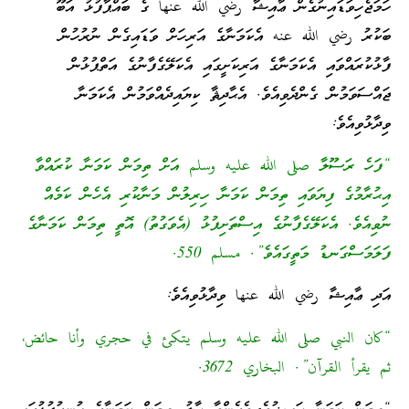
ހަމަޖެހިވަޑައިނުގެން ޢާއިޝާ رضي الله عنها ގެ ބައްޕާފުޅު އަބޫ
ބަކުރު رضي الله عنه އެކަމަނާގެ އަރިހަށް ވަޑައިގެން ނުރުހުން
ފާޅުކުރައްވައި އެކަމަނާގެ އަރިކަށީގައި އެކަލޭގެފާނުގެ އަތްޕުޅުން
ޖައްސަވަމުން ގެންދެވިއެވެ. އެޙާދިޘާ ކިޔައިދެއްވަމުން އެކަމަނާ
ވިދާޅުވިއެވެ:
“ފަހެ ރަސޫލާ صلى الله عليه وسلم އަށް ތިމަން ކަމަނާ ކުރައްވާ
އިޙުރާމުގެ ފިޔަވައި ތިމަން ކަމަނާ ހިރިލުން މަނާކުރި އެހެން ކަމެއް
ނުވިއެވެ. އެކަލޭގެފާނުގެ އިސްތަށިފުޅު (އެވަގުތު) އޮތީ ތިމަން ކަމަނާގެ
ފަލަމަސްގަނޑު މަތީގައެވެ”. مسلم 550.
އަދި ޢާއިޝާ رضي الله عنها ވިދާޅުވިއެވެ:
“كان النبي صلى الله عليه وسلم يتكئ في حجري وأنا حائض،
ثم يقرأ القرآن”. البخاري 3672.