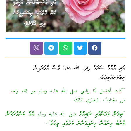
އަދި އުއްމު ސަލަމާ رضي الله عنها ވެސް އެފަދައިން
ރިވާކުރެއްވިއެވެ:
“كنت أغتسل أنا والنبي صلى الله عليه وسلم من إناء واحد
من الجنابة”. البخاري 322.
“ތިމަން ކަމަނާއާއި ނަބިއްޔާ صلى الله عليه وسلم އެއް ކަންވާރަކުން
ޖުނުބު ހިނެއުން ހިނައިގަންނަ ކަމުގައި ވީމެވެ”.