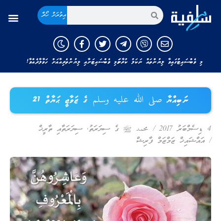
އިތުރަށް ހޯދާ
މި ވެބްސައިޓުގައިވާ ލިޔުންތައް ނަކަލު ކުރާނަމަ މި ވެބްސައިޓަށާއި ލިޔުންތެރިއާއަށް ހަވާލާދެއްވާ!
ނަބިއްޔާ صلى الله عليه وسلم ގެ ޒަވާޖީ ޙަޔާތް 21
4 ޑިސެމްބަރު 2017
/
محمد ﷺ ގެ ސިޔަރަތު
,
ސިޔަރަތާއި ތާރީޚް
/
އައްޝައިޚް ޒަމްޒަމް ފާރިޝް