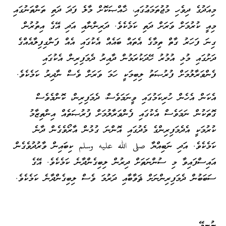
މިއަދުގެ ދިވެހި މުޖުތަމަޢުގައި، ޚާއްޞަކޮށް މާލެ ފަދަ ދަތި ތަންތަނުގައި
މިއީ ކުރުމަށް ވަރަށް ދަތި ކަމެކެވެ. ދަރިންނާއި އަދި އޭގެ އިތުރުން
ގިނަ ފަހަރު ގާތް ތިމާގެ އެތައް ބައެއް އެކުގައި އެއް ފަންގިފިލާއެއްގެ
ދަށުގައި މުޅި އުމުރު ހޭދަކުރަމުން ދާއިރު ދެމަފިރިން އެކުގައި
ފެންވަރާލުމަށް ފުރުޞަތު ލިބިމަކީ ހަމަ ވަރަށް ވެސް ނާދިރު ކަމެކެވެ.
އެކަން އެހެން ހުރިކަމުގައި ވީނަމަވެސް، ދެމަފިރިން، ކޮންމެވެސް
ގޮތަކުން ނަމަވެސް އެކުގައި ފެންވަރާލުމަށް ފުރުޞަތެއް އިންތިޒާމު
ކުރުމަކީ އެދެމަފިރިންގެ މެދުގައި އޮންނަ ގުޅުން އާރޯވެގެން ދާނެ
ކަމެކެވެ. އަދި ނަބިއްޔާ صلى الله عليه وسلم ކިބައިން ވާރުދުވެގެން
އައިސްފައިވާ މި ސުންނަތަށް ދިރުން ލިބިގެންދާނެ ކަމެކެވެ. އޭގެ
ސަބަބުން ދެމަފިރިންނަށް ޘަވާބާއި ދަރުމަ ވެސް ލިބިގެންދާނެ ކަމެކެވެ.
ނުނިމޭ…