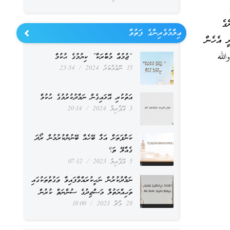
ގެ
ޢިލްމުވެރިންގެ ފަތުވާ
ީ އެހެން
لله
“ޖުމުޢާ މުބާރަކާ” ކިޔުމުގެ ޙުކުމް
15 ނޮވެމްބަރު 2024
23:54
އަތުކުރި އޮޅައިގެން ނަމާދުކުރުމުގެ ޙުކުމް
3 އޭޕްރިލް 2024
20:14
ކަންފަތަށް އަޅާ ބޭހެއް ބޭނުންކުރުމުން ރޯދަ
ގެއްލޭ ތަ؟
5 އޭޕްރިލް 2023
07:12
ނަމާދުކުރުން ނަހީކުރައްވާފައިވާ ވަގުތުތަކުގައި
ތަޙިއްޔަތުލް މަސްޖިދުގެ ސުންނަތް ކުރުން
28 މާޗް 2023
18:00