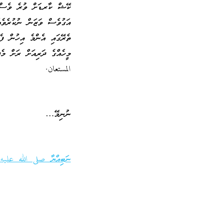
ކޭޝް ކާރޑަށް ވުރެ ވެސް އަ
އަގުވެސް ވަޒަން ނުކުރެވެއެ
ތެރޭގައި އެންމެ އިހުން ފެ
މީހެއްގެ ދަރިއަށް ރަށް މެ
المستعان.
ނުނިމޭ…
ނަބިއްޔާ صلى الله عليه 