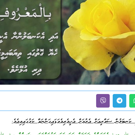
ކަނބަލުން ސަވާރީއަށް އެރުމަށް އެހީވެރިވެވަޑައިގަންނަވާ ކަމުގައިވިއެވެ.