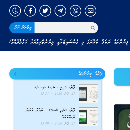
އިތުރަށް ހޯދާ
ލިޔުންތައް ނަކަލު ކުރާނަމަ މި ވެބްސައިޓަށާއި ލިޔުންތެރިއާއަށް ހަވާލާދެއްވާ!
ފަހުގެ ލިޔުންތައް
ފޮތް: شرح العقيدة الواسطية
21 ޖޫން 2026
13:54
ފޮތް: تعليم الصلاة | ނަމާދު ކުރަން
ދަސްކުރަމާ
21 ޖޫން 2026
13:40