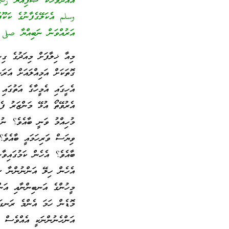
އެއްދުވަހަކު ޞަފިއްޔާ رضي
وسلم އެކަލޭގެފާނުގެ ކަކޫފ
އަރުއްވަން ނަބިއްޔާ صلى الله 
މިއާ ޚިލާފަށް މިއަދުގެ ގި
ގޮތަކަށް އަމިއްލައަށް އަރ
އެހީގައި އެމީހާގެ އަތުގައި
އެރުވޭތޯ އުޅޭ މަންޒަރު ފެ
މުހިއްމު ވަނީ ބާއެވެ؟ ނުވ
ވިޔަސް ވަރިހަމައީ ބާއެވެ؟
ބާއެވެ؟ އެހެން ކަމުގައިވާ
އެހެން ހިލޭ އަންނުންނާ ސަ
މީހުންގެ އަނބިންނާއި އަން
މޮޑެން ހަމަ އެންމެ ރަނގަޅ
އަންހެނުންނަކީ އެއްވެސް އ