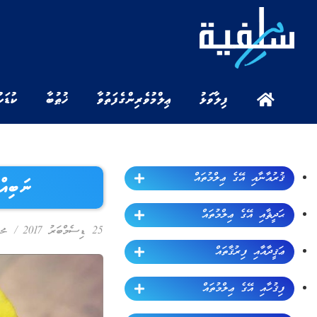
ފިލާވަޅު
ޢިލްމުވެރިންގެ ފަތުވާ
ޚުޠުބާ
ކުޑަކ
ޤުރުއާނާއި އޭގެ ޢިލްމުތައް
ނަބިއ
ޙަދީޘާއި އޭގެ ޢިލްމުތައް
25 ޑިސެމްބަރު 2017
/
مح
ޢަޤީދާއާއި ފިރުޤާތައް
ފިޤުހާއި އޭގެ ޢިލްމުތައް