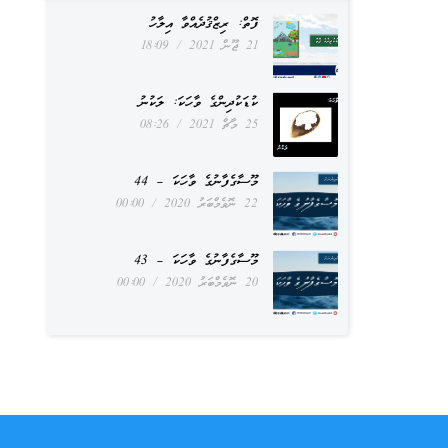
ފޮތް: ރިޒްޤުދެއްވާ އިލާހު
21 ޖޫން 2021
18:09
ކުޑަކުދިންގެ ވާހަކަ: ލަކުނު
25 މާޗް 2021
08:26
މޫސާގެފާނުގެ ވާހަކަ – 44
22 ނޮވެމްބަރު 2020
00:00
މޫސާގެފާނުގެ ވާހަކަ – 43
20 ނޮވެމްބަރު 2020
00:00