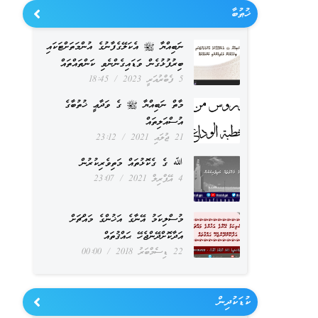
ޚުޠުބާ
ނަބިއްޔާ ﷺ އެކަލޭގެފާނުގެ އުންމަތަށްޓަކައި
ބިރުފުޅުގެން ވަޑައިގެންނެވި ކަންތައްތައް
5 ފެބްރުއަރީ 2023
18:45
މާތް ނަބިއްޔާ ﷺ ގެ ވަދާޢީ ޚުތުބާގެ
އުސްއަލިތައް
21 ޖުލައި 2021
23:12
ﷲ ގެ ގެކޮޅުތައް މަތިވެރިކުރުން
4 އޭޕްރިލް 2021
23:07
މުސްލިކަމު އޭނާގެ އަޚުންގެ މައްޗަށް
އަދާކޮށްދޭންޖެހޭ ޙައްޤުތައް
22 ޑިސެމްބަރު 2018
00:00
ކުޑަކުދިން