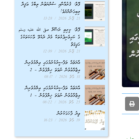
ފޮތް: ޤުރުއާނާއި ސުންނަތުން ތިބާގެ ޢަޤީދާ
ލިބިގަންނާށެވެ!
21 ޖޫން 2026
13:28
ފޮތް: ކީރިތި ރަސޫލާ صلى الله عليه وسلم
ގެ ކައިވެނިފުޅުތަކާ މެދު ދެކެވޭ ވާހަކަތަކުގެ
ޙަޤީޤަތް
21 ޖޫން 2026
12:39
އާޔަތެއް ތަފްސީރުކުރުމުގައި ޢިލްމުވެރިން
އިޖްމާޢުވުން ނުވަތަ ޚިލާފުވުން – 2
31 މާޗް 2026
08:17
އާޔަތެއް ތަފްސީރުކުރުމުގައި ޢިލްމުވެރިން
އިޖްމާޢުވުން ނުވަތަ ޚިލާފުވުން – 1
25 މާޗް 2026
08:22
ޢީދު ފާހަގަކުރުން
19 މާޗް 2026
16:23