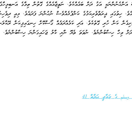
ންހެނުންނަކީ އަގު ދަށް ބައެއްކެވެ. ނަތީޖާއެއްގެ ގޮތުން ތިމާގެ އަނބިމީހާގެ
ވެ. ހިތުގައި ޣީރަތްތެރިކަމުގެ ކަންފުޅެއްވެސް ނުހުންނަ ފަދައެވެ. މިއީ ދިވެހިން
ށިގެން ކަން ހުރި ގޮތެކެވެ. އަދި ކަމެއްދަމެއް ގޯސްކޮށް ހިނގައިފިކަން ރޭކާލަނ
ދަށް ވިހާ ހިސާބުންނެވެ. ނުވަތަ ތެޔޮ ނާށި ކާލު ޖަހައިގަންނަ ހިސާބުންނެވެ. وا
وسلم ގެ ޒަވާޖީ ޙަޔާތް 41