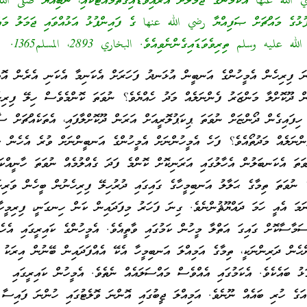
 الله عنها އެކަމަނާގެ ޖަމަލަށް އަރައިވަޑައިގަތުމައްޓަކައި، ނަބިއްޔާ صلى ال
ުޅުގެ މައްޗަށް ޞަފިއްޔާ رضي الله عنها ގެ ފައިންޕުޅު އަޅުއްވައި ޖަމަލު މައް
عليه وسلم ތިރިވެވަޑައިގެންނެވިއެވެ. البخاري 2893، المسلم1365.
ނަ ފިރިހެން އެމީހުންގެ އަނބީން އުޅަނދު ފަހަރަށް އެކަނިމާ އެކަނި އެރެން އޮތ
ަން ދޫކޮށްލާ މަންޒަރު ފެންނަލެއް މަދު ހެއްޔެވެ؟ ނުވަތަ ކޮންމެވެސް ހިލޭ ފިރިހެ
 ހިފައިގެން ދޯންޏަށް ނުވަތަ ޕިކަޕުލޮރީއަށް އަރަން ދޫކޮށްލާފައި، އެތަކެއްޗަށް ސ
ންނަލެއް މަދުތޯއެވެ؟ ފަހެ އެމީހުންނަށް އެމީހުންގެ އަނބީންނަށް ވުރެ އެހެން ކ
ަތަ އެކަނބަލުން އެހާލުގައި އަރަނިކޮށް ކޮންމެ ފަދަ ގެއްލުމެއް ނުވަތަ ހާނީއްކައ
 ނުވަތަ ތިމާގެ ޙަލާލު އަނބިމީހާގެ ގައިގައި ދުރުހިލޭ ފިރިހެނުން ބީހެން ވަރިހަ
ނަމަ އެއީ ހަމަ ދައްޔޫޘުންނެވެ. ގިނަ ފަހަރު މިފަދައިން ކަން ހިނގަނީ، ފިރިމީހާ
މާސާކޮށް ގައިގަ އަތްލާ މީހުން ކަމުގައި ވާތީއެވެ. އެމީހުންގެ ކައިރީގައި އެހެ
ހެން ދަރިންނަކީ، ތިމާގެ އަމިއްލަ އަނބިމީހާ އެކޭ އެއްފަދައިން ބޭނުން އިރަކު އ
ު ބައެކެވެ. އެކަމުގައި އެއްވެސް މައްސަލައެއް ނެތެވެ. އެމީހުން ކައިރީގައި
ަގެ ހުރި ބައެއް ނޫނެވެ. އަމިއްލަ ޖީބުގައި އޮންނަ ވޮލެޓުގައި ހުންނަ ފައިސާ 