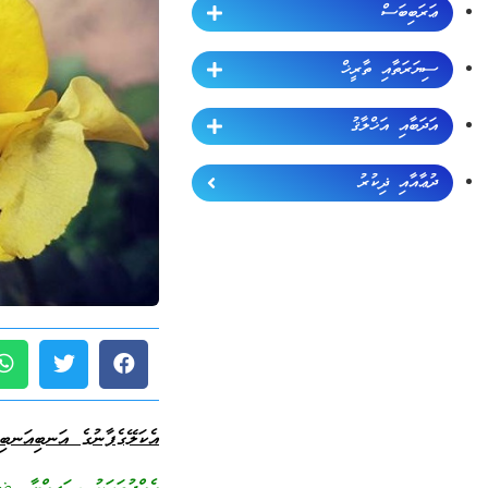
ޢަރަބިބަސް
ސިޔަރަތާއި ތާރީޚް
އަދަބާއި އަޚްލާޤު
ދުޢާއާއި ޛިކުރު
އެކަލޭގެފާނުގެ އަނބިއަނބި 