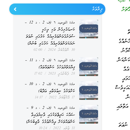
له عليه
ޗަށް
ފިލާވަޅު
مادة التوحيد ٦ (ف 2 ، د 12 –
ކަނޑައެޅިގެން ވަކި މީހަކީ
ް
ސުވަރުގެވަންތަވެރިއެއް ކަމުގައި ނުވަތަ
ނެއްގެ
ނަރަކަވަންތަވެރިއެއް ކަމުގައި ބުނުން)
ާމާނު
30 ނޮވެމްބަރު 2024
02:00
ަންކަން
مادة التوحيد ٦ (ف 2 ، د 11 –
ޤިޔާމަތްދުވަހުގެ ކަންތައްތައް)
ެއް
28 ފެބްރުއަރީ 2023
17:02
މައީ
مادة التوحيد ٦ (ف 2 ، د 10 –
އަކީވެސް
ކަށްވަޅުގެ ނިޢުމަތާއި ޢަޛާބު)
ން
17 އޮކްޓޯބަރު 2022
14:37
ަތްލައި
مادة التوحيد ٦ (ف 2 ، د 9 –
ޞައްޙަ ޙަދީޘްތަކުގައި ވާރިދުފައިވާ
ކަންތައްތަކަށް އީމާންވުމުގެ ވާޖިބުކަން)
ނުވަތަ
31 ޖުލައި 2022
10:24