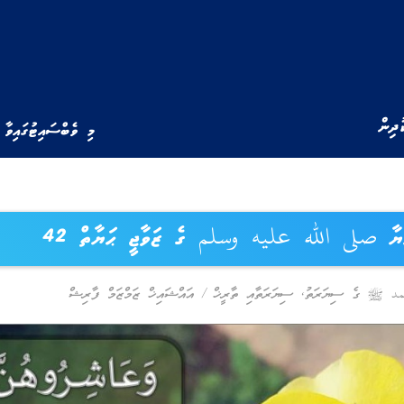
ުދިން
މި ވެބްސައިޓުގައިވާ 
ްޔާ صلى الله عليه وسلم ގެ ޒަވާޖީ ޙަޔާތް 42
مد ﷺ ގެ ސިޔަރަތު
,
ސިޔަރަތާއި ތާރީޚް
/
އައްޝައިޚް ޒަމްޒަމް ފާރިޝް