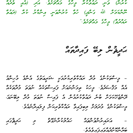
ކުރުން) ވަނީ ދަޢުވާކުރާ މީހާގެ މައްޗަށެވެ. އަދި (އެއީ ތެދެއް
ނޫންކަމަށް ﷲ ގަންދީ) ހުވާ ކުރުންވަނީ އިންކާރު ކުރާ (ދަޢުވާ
ރައްދުވާ) މީހާގެ މައްޗަށެވެ.”
ޙަދީޘުން ލިބޭ ފައިދާތައް
– މީސްތަކުންގެ މުދާ ރައްކާތެރިކުރުމަކީ ޝަރީޢަތުގެ އެންމެ މުހިންމު
އެއް މަޤްޞަދެވެ. މީހަކު ތިމަންނައަށް ފައިސާތަކެއް ނުވަތަ މުދާތަކެއް
ދޭންޖެހޭކަމަށް ބުނެ ދަޢުވާކުރުމުން އެ ފައިސާ ނުވަތަ މުދާ ލިބޭނަމަ،
މީސްތަކުންގެ މުދަލަށް ލިބިފައިވާ ރައްކާތެރިކަން ފިލައިދާނެއެވެ.
– އަރައިރުންވުންތައް ހައްލުކުރާނެގޮތް މި ޙަދީޘްގައި
ބަޔާންކޮށްދެއްވައިފައިވެއެވެ.