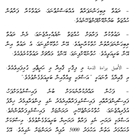
– ދަޢުވާ ލިބިގަންނަފަރާތް އެއްބަސްނުވާނަމަ، ދަޢުވާކުރާ ފަރާތުން
ޙުއްޖަތް ބަޔާންކޮށްދޭންޖެހޭނެއެވެ.
– ދަޢުވާކުރާ ފަރާތަށް ޙުއްޖަތް ނުދެއްކިއްޖެނަމަ، ދެން ދަޢުވާ
ލިބިގަންނަފަރާތުން ހުވާކުރާނީއެވެ. އޭނާ ހުވާކޮށްފިނަމަ، އެ ދަޢުވާ އިން
އޭނާ ބަރީއަވީއެވެ. ހުވާނުކޮށްފިނަމަ، އޭނާގެ މައްޗަށް ދަޢުވާކުރެވެއެވެ.
– الأصل براءة الذمة މި ފިޤްހީ ޤާއިދާ މި ޙަދީޘާއި ގުޅިފައިވެއެވެ.
މި ޤާޢިދާގެ މާނައަކީ ”އަސްލަކީ ޒިއްމާއިން ބަރީއަވެގެންވުމެވެ.”
– ފަހުން ރައްދުކުރާނެކަމަށް ބުނެ ފައިސާނެގުމަށްފަހު،
ފައިސާދިންފަރާތާއި ފައިސާނެގިފަރާތާއިދެމެދު ނެގި މިންވަރާއިމެދު ޚިލާފު
އުފެދިއްޖެނަމަ، ހުވާކުރަންޖެހޭނީ ދަރަންޏަށް ފައިސާނެގިފަރާތުންނެވެ.
އަޞްލަކީ ދަރަނި ނެގި ފަރާތް ދަރަނިން ބަރީޢަވެގެންވުމެވެ. މިސާލަކަށް
މުޙައްމަދު އަތުން އަޙުމަދު 5000 ރުފިޔާ ދަރަންޏަށް ނެގިއެވެ. އޭގެ