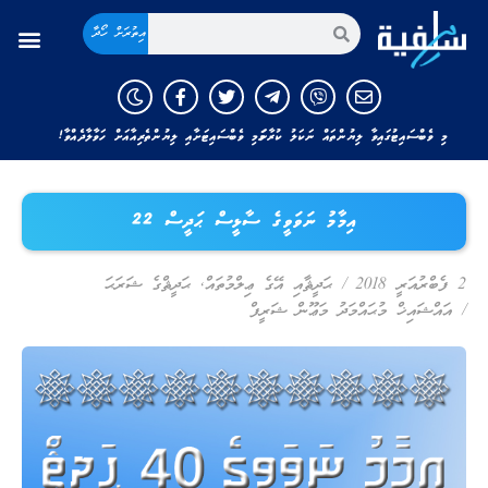
އިތުރަށް ހޯދާ
މި ވެބްސައިޓުގައިވާ ލިޔުންތައް ނަކަލު ކުރާނަމަ މި ވެބްސައިޓަށާއި ލިޔުންތެރިއާއަށް ހަވާލާދެއްވާ!
އިމާމު ނަވަވީގެ ސާޅީސް ޙަދީސް 22
2 ފެބްރުއަރީ 2018
/
ޙަދީޘާއި އޭގެ ޢިލްމުތައް
,
ޙަދީޘްގެ ޝަރަޙަ
/
އައްޝައިޚް މުޙައްމަދު މަޢޫން ޝަރީފް