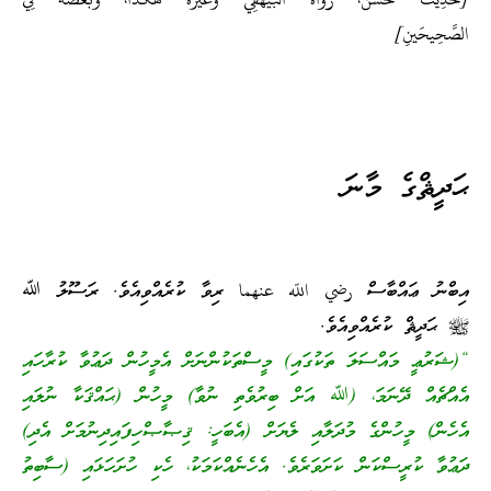
[حَدِيثٌ حَسَنٌ، رَوَاهُ البَيهَقِيُّ وَغَيرُهُ هَكَذَا، وَبَعضُهُ فِي
الصَّحِيحَينِ]
ޙަދީޘްގެ މާނަ
އިބްނު ޢައްބާސް رضي اللّه عنهما ރިވާ ކުރެއްވިއެވެ. ރަސޫލު ﷲ
ﷺ ޙަދީޘް ކުރެއްވިއެވެ.
“(ޝަރުޢީ މައްސަލަ ތަކުގައި) މީސްތަކުންނަށް އެމީހުން ދަޢުވާ ކުރާހައި
އެއްޗެއް ދޭނަމަ، (ﷲ އަށް ބިރުވެތި ނުވާ) މީހުން (ޙައްޤަކާ ނުލައި
އެހެން) މީހުންގެ މުދަލާއި ލެޔަށް (އެބަހީ: ޤިޞާޞްހިފައިދިނުމަށް އެދި)
ދަޢުވާ ކުރީސްކަން ކަށަވަރެވެ. އެހެނެއްކަމަކު، ހެކި ހުށަހަޅައި (ސާބިތު