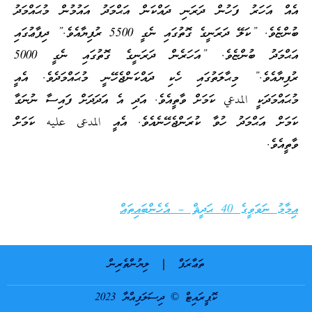
އެއް އަހަރު ފަހުން ދަރަނި ދައްކަން އަޙްމަދު އައުމުން މުޙައްމަދު
ބުންޏެވެ. ”ކަލޭ ދަރަނީގެ ގޮތުގައި ނެގީ 5500 ރުފިޔާއެވެ.” ދިފާޢުގައި
އަޙްމަދު ބުންޏެވެ. ”އަހަރެން ދަރަނީގެ ގޮތުގައި ނެގީ 5000
ރުފިޔާއެވެ.” މިޙާލަތުގައި ހެކި ދައްކަންޖެހޭނީ މުޙައްމަދެވެ. އެއީ
މުޙައްމަދަކީ المدعي ކަމަށް ވާތީއެވެ. އަދި އެ އަދަދަށް ފައިސާ ނުނަގާ
ކަމަށް އަޙްމަދު ހުވާ ކުރަންޖެހޭނެއެވެ. އެއީ المدعى عليه ކަމަށް
ވާތީއެވެ.
އިމާމު ނަވަވީގެ 40 ޙަދީޘް – އެހެންބައިތައް
ތަޢާރަފް
ލިޔުންތެރިން
ކޮޕީރައިޓް © ދިސަލަފިއްޔާ 2023