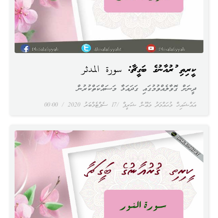
ކީރިތި ޤުރުއާނުގެ ބަގީޗާ: سورة المدثر
ދީނަށް ގޮވާލެއްވުމުގައި ގަދައަޅާ މަސައްކަތްކުރުން
އައްޝައިޚް މުޙައްމަދު މަޢޫން ޝަރީފް
17 ސެޕްޓެމްބަރު 2020
00:00