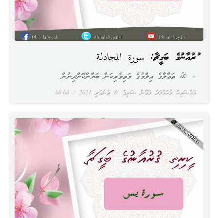
ޤުރުއާނުގެ ބަގީޗާ: سورة المجادلة
– ﷲ ތަޢާލާގެ ޢިލްމުގެ މަތިވެރިކަން ބަޔާންކޮށްދިނުން
އައްޝައިޚް މުޙައްމަދު މަޢޫން ޝަރީފް
8 ޖެނުއަރީ 2021
00:00