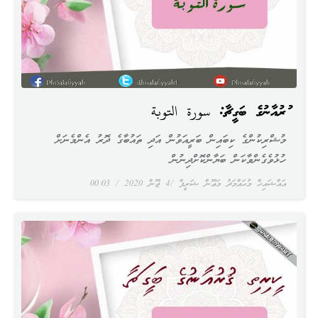
ޤުރުއާނުގެ ބަގީޗާ: سورة التوبة
މުޝްރިކުންގެ ކިބައިން ބަރީއަވުން އަދި ތައުބާގެ ދޮރު އެންމެނަށް
ހުޅުވެގެންވާކަން ބަޔާންކޮށްދިނުން
އައްޝައިޚް މުޙައްމަދު މަޢޫން ޝަރީފް
4 ޖޫން 2020
00:03