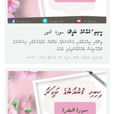
ކީރިތި ޤުރުއާނުގެ ބަގީޗާ: سورة النور
ޒިނޭއާއި ޢިއްފަތްތެރި އަންހެނުންގެ މައްޗަށް ގަޛުފުކުރުމާއި މިކަންކަމުގެ
ނޭއްގާނީކަން ބަޔާންކުރެވިފައި ވެއެވެ.
އައްޝައިޚް މުޙައްމަދު މަޢޫން ޝަރީފް
30 އޯގަސްޓް 2020
00:00