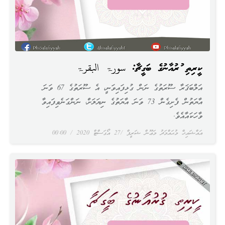
ކީރިތި ޤުރުއާނުގެ ބަގީޗާ: سورۃ البقرۃ
އަލްބަޤަރާ ސޫރަތުގެ ނަން ގުޅިފައިވަނީ، އެ ސޫރަތުގެ 67 ވަނަ
އާޔަތުން ފެށިގެން 73 ވަނަ އާޔަތުގެ ނިޔަލަށް، ނަންގަނެވިފައިވާ
ވާހަކައާއެވެ.
އައްޝައިޚް މުޙައްމަދު މަޢޫން ޝަރީފް
27 އޯގަސްޓް 2020
00:00