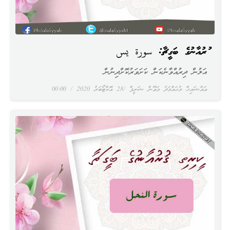
ޤުރުއާނުގެ ބަގީޗާ: سورة يس
އަލުން ދިރުއްވާނެކަން ކަށަވަރުކޮށްދިނުން
އައްޝައިޚް މުޙައްމަދު މަޢޫން ޝަރީފް
28 އޮކްޓޯބަރު 2020
00:00