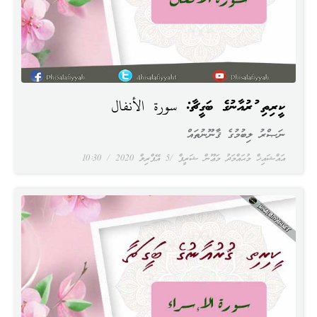
ކީރިތި ޤުރުއާނުގެ ބަގީޗާ: سورة الأنفال
ނަޞްރު ލިބުމުގެ ޤާނޫނުތައް
އައްޝައިޚް މުޙައްމަދު މަޢޫން ޝަރީފް
5 އޭޕްރިލް 2020
10:30