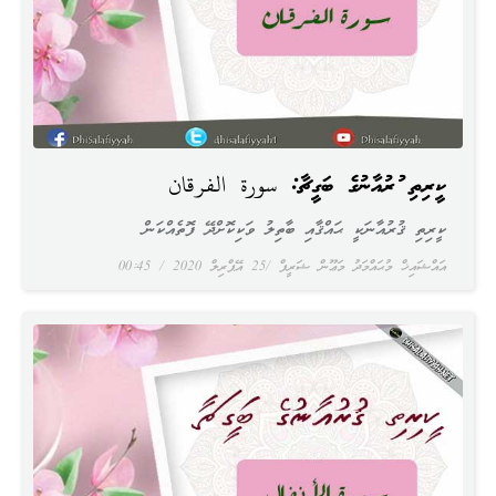
ކީރިތި ޤުރުއާނުގެ ބަގީޗާ: سورة الفرقان
ކީރިތި ޤުރުއާނަކީ ޙައްޤާއި ބާތިލު ވަކިކޮށްދޭ ފޮތެއްކަން
އައްޝައިޚް މުޙައްމަދު މަޢޫން ޝަރީފް
25 އޭޕްރިލް 2020
00:45