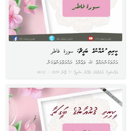
ކީރިތި ޤުރުއާނުގެ ބަގީޗާ: سورة فاطر
އަޅުތަކުންނަށްވާ ﷲ ތަޢާލާގެ ރަޙްމަތްވަންތަކަން
އައްޝައިޚް މުޙައްމަދު މަޢޫން ޝަރީފް
7 ޖޫން 2020
00:32