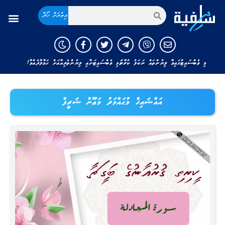
އިތުރަށް ހޯދާ
މި ވެބްސައިޓުގައިވާ ލިޔުންތައް ނަކަލު ކުރާނަމަ މި ވެބްސައިޓަށާއި ލިޔުންތެރިއާއަށް ހަވާލާދެއްވާ!
އައްޝައިޚް މުޙައްމަދު މަޢޫން ޝަރީފް