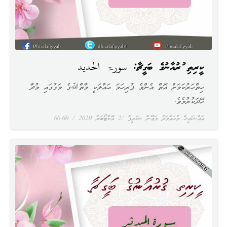
ކީރިތި ޤުރުއާނުގެ ބަގީޗާ: سورۃ الحديد
ހިތްހަރުކަމަށް އޮތް އެންމެ ފުރިހަމަ ޙައްލަކީ މާތްﷲގެ މަގުގައި މުދާ
ހޭދަކުރުމެވެ.
އައްޝައިޚް މުޙައްމަދު މަޢޫން ޝަރީފް
2 އޮކްޓޯބަރު 2020
00:00