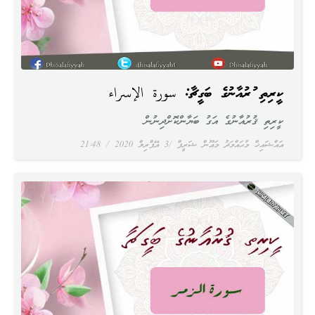
ކީރިތި ޤުރުއާނުގެ ބަގީޗާ: سورة الإسراء
ކީރިތި ޤުރުއާނުގެ އަގު ބަޔާންކޮށްދިނުން
އައްޝައިޚް މުޙައްމަދު މަޢޫން ޝަރީފް
3 އޭޕްރިލް 2020
21:48