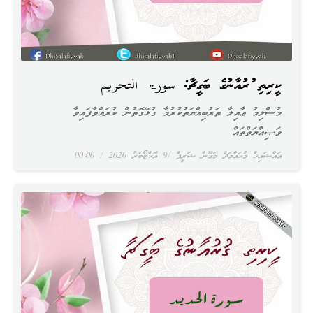
ކީރިތި ޤުރުއާނުގެ ބަގީޗާ: سورۃ التحريم
މުސްލިމު ޢާއިލާ ތަރުބިއްޔަތުކުރުމާ ގުޅޭގޮތުން ކުރައްވާފައިވާ
ވަޞިއްޔަތްތައް
އައްޝައިޚް މުޙައްމަދު މަޢޫން ޝަރީފް
9 އޮކްޓޯބަރު 2020
00:00