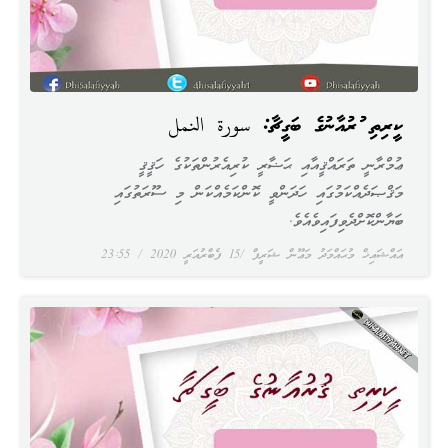
ކީރިތި ޤުރުއާނުގެ ބަގީޗާ: سورة النمل
ޢުމްރާނީ ތަރައްޤީއާއި ޙަޟާރީ ކުރިއެރުންތަކުގެ ހަޤީޤީ
މަޤްޞަދެއްކަމުގައި ހަދަންވީ ކޮންކަމެއްކަން މި ސޫރަތުގައި
ބަޔާންކޮށްދެވިފައިވެއެވެ.
އައްޝައިޚް މުޙައްމަދު މަޢޫން ޝަރީފް
15 ފެބްރުއަރީ 2020
23:55