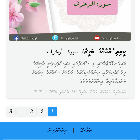
ކީރިތި ޤުރުއާނުގެ ބަގީޗާ: سورة الزخرف
މައިގަނޑުގޮތެއްގައި މި ސޫރަތުގައި އައިސްފައިވަނީ ދުނިޔޭގެ
ފިތުނަވެރިކަމާއި ޒީނަތްތެރިކަމުގެ މައްޗަށް ސަމާލުވެ ތިބުމަށް
ކުރައްވާފައިވާ އިންޒާރުތަކެކެވެ.
އައްޝައިޚް މުޙައްމަދު މަޢޫން ޝަރީފް
15 ޖެނުއަރީ 2020
00:00
8
…
3
2
1
ތަޢާރަފް
ލިޔުންތެރިން