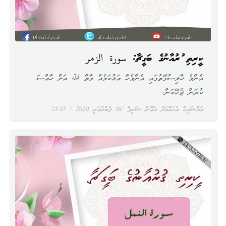
ކީރިތި ޤުރުއާނުގެ ބަގީޗާ: سورة الزمر
އެންމެ ޚާލިޞުގޮތުގައި އެންމެހާ އަޅުކަމެއް މާތް ﷲ އަށް ޚާއްޞަ
ކުރަން ޖެހޭކަން.
އައްޝައިޚް މުޙައްމަދު މަޢޫން ޝަރީފް
16 ފެބްރުއަރީ 2020
23:15