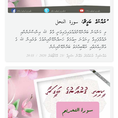
ޤުރުއާނުގެ ބަގީޗާ: سورة النحل
މި ކަންކަން ބަޔާންކޮށްދެއްވައިފައިވަނީ މާތް ﷲ އިންސާނުންނާއި
ދެއްވާފައިވާ ގިނަގުނަ ނިޢުމަތް ހަނދާންކޮށްދިނުމުގެ ތެރެއިން ﷲ ގެ
އުލޫހިއްޔަތާއި ރުބޫބިއްޔަތު ބަޔާންކޮށްދިނުން.
އައްޝައިޚް މުޙައްމަދު މަޢޫން ޝަރީފް
23 އޮކްޓޯބަރު 2020
20:33