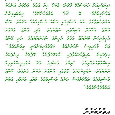
(ވިޔަފާރިއަށް ހުރަސްއެޅޭ ގޮތަށް) އެކަކު ކިޔާ އަގުގެ މައްޗަށް އަނެކަކު
އަގުނުކިޔާށެވެ. އޭ ﷲގެ އަޅުތަކުންނޭވެ! ތިޔަބައިމީހުން
އަޚުވަންތަވާށެވެ. އެއް މުސްލިމަކީ އަނެއް މުސްލިމެއްގެ އަޚެކެވެ. އޭނާ،
އޭނާގެ އަޚާއަށް އަނިޔާވެރި ނުވާނެއެވެ. އަދި އޭނާގެ އަޚާއަށް
އެހީތެރިކަން ބޭނުންވާ ވަގުތު އެހީނުވެ ނުހުންނާނެއެވެ. އަދި އޭނާގެ
އަޚާ ކުޑައިމީސް ނުކުރާނެއެވެ. ތަޤުވާވެރިކަންވަނީ މިތަނުގައެވެ.”
މިފަދައިން ޙަދީޘްކުރައްވާފައި އެކަލޭގެފާނުގެ މޭފުޅަށް ތިންފަހަރު
އިޝާރާތްކުރެއްވިއެވެ. “ތިބާގެ މުސްލިމު އަޚާ ކުޑައިމީސްކުރިމީހާ
ދަންނައެވެ. ނުބައިކަމެއްގެ ގޮތުގައި އޭނާއަށް އެކަން ފުދެއެވެ. ކޮންމެ
މުސްލިމެއްގެ މައްޗަށްވެސް، އަނެއް މުސްލިމެއްގެ ލެޔާއި މުދަލާއި އަބުރު
ޙަރާމްވެގެންވެއެވެ.”
އިތުރުބަޔާން