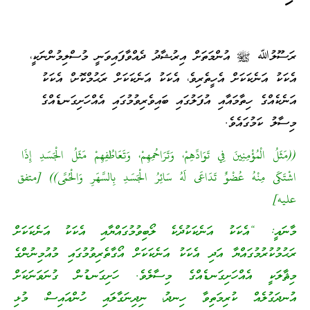
ރަސޫލުﷲ ﷺ އުންމަތަށް އިރުޝާދު ދެއްވާފައިވަނީ މުސްލިމުންނަކީ،
އެކަކު އަނެކަކަށް އެހީތެރިވެ، އެކަކު އަނެކަކަށް ރަޙުމްކޮށ،ް އެކަކު
އަނެކެއްގެ ހިތާމައާއި އުފަލުގައި ބައިވެރިވުމުގައި އެއްހަށިގަނޑެއްގެ
މިސާލު ކަމުގައެވެ.
((مَثَلُ الْمُؤْمِنِينَ فِي تَوَادِّهِمْ، وَتَرَاحُمِهِمْ، وَتَعَاطُفِهِمْ مَثَلُ الْجَسَدِ إِذَا
اشْتَكَى مِنْهُ عُضْوٌ تَدَاعَى لَهُ سَائِرُ الْجَسَدِ بِالسَّهَرِ وَالْحُمَّى)) [متفق
عليه]
މާނައީ: “އެކަކު އަނެކަކުދެކެ ލޯބިވުމުގައްޔާއި އެކަކު އަނެކަކަށް
ރަޙުމުކުރުމުގައްޔާ އަދި އެކަކު އަނެކަކަށް އޯގާތެރިވުމުގައި މުއުމިނުންގެ
މިޘާލަކީ އެއްހަށިގަނޑެއްގެ މިސާލެވެ. ހަށިގަނޑުން ގުނަވަނަކަށް
އުނދަގުލެއް ކުރިމަތިވާ ހިނދު، ނިދިނަގާލައި ހުންއައިސް، މުޅި