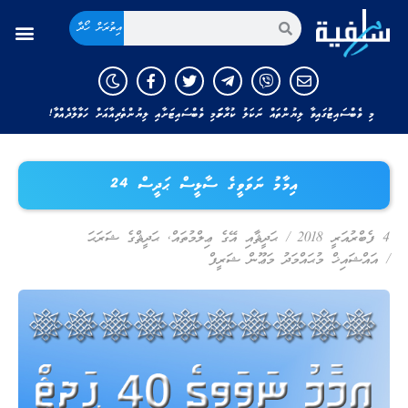
އިތުރަށް ހޯދާ
މި ވެބްސައިޓުގައިވާ ލިޔުންތައް ނަކަލު ކުރާނަމަ މި ވެބްސައިޓަށާއި ލިޔުންތެރިއާއަށް ހަވާލާދެއްވާ!
އިމާމު ނަވަވީގެ ސާޅީސް ޙަދީސް 24
4 ފެބްރުއަރީ 2018
/
ޙަދީޘާއި އޭގެ ޢިލްމުތައް
,
ޙަދީޘްގެ ޝަރަޙަ
/
އައްޝައިޚް މުޙައްމަދު މަޢޫން ޝަރީފް