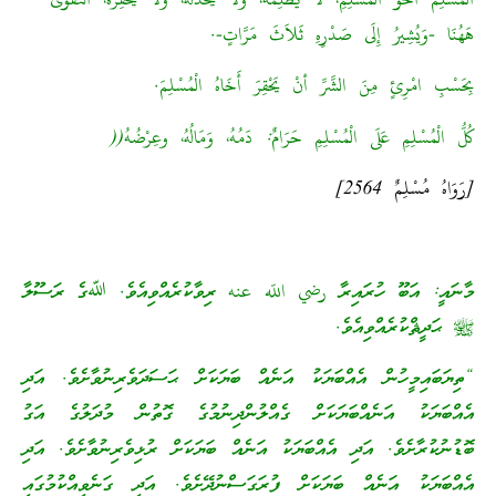
الْمُسْلِمُ أَخُو الْمُسْلِمِ، لَا يَظْلِمُهُ، وَلَا يَخْذُلُهُ، وَلَا يَحْقِرُهُ، التَّقوَى
هَهُنَا -وَيُشِيرُ إِلَى صَدْرِهِ ثَلاَثَ مَرَّاتٍ-.
بِحَسْبِ امْرِئٍ مِنَ الشَّرِّ أنْ يَحْقِرَ أَخَاهُ الْمُسْلِمَ.
كُلُّ الْمُسْلِمِ عَلَى الْمُسْلِمِ حَرَامٌ: دَمُهُ، وَمَالُهُ، وعِرْضُهُ((
[رَوَاهُ مُسْلِمٌ 2564]
މާނައީ: އަބޫ ހުރައިރާ رضي اللّه عنه ރިވާކުރެއްވިއެވެ. ﷲގެ ރަސޫލާ
ﷺ ޙަދީޘްކުރެއްވިއެވެ.
“ތިޔަބައިމީހުން އެއްބަޔަކު އަނެއް ބަޔަކަށް ޙަސަދަވެރިނުވާށެވެ. އަދި
އެއްބަޔަކު އަނެއްބަޔަކަށް ގެއްލުންދިނުމުގެ ގޮތުން މުދަލުގެ އަގު
ބޮޑުނުކުރާށެވެ. އަދި އެއްބަޔަކު އަނެއް ބަޔަކަށް ރުޅިވެރިނުވާށެވެ. އަދި
އެއްބަޔަކު އަނެއް ބަޔަކަށް ފުރަގަސްނުދޭށެވެ. އަދި ގަނެވިއްކުމުގައި