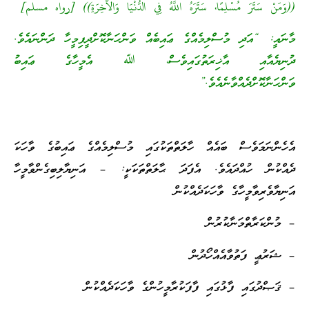
((وَمَنْ سَتَرَ مُسْلِمًا، سَتَرَهُ اللَّهُ فِي الدُّنْيَا وَالآخِرَةِ)) [رواه مسلم]
މާނައީ: “އަދި މުސްލިމެއްގެ ޢައިބެއް ވަންހަނާކޮށްދީފިމީހާ ދަންނައެވެ.
ދުނިޔެއާއި އާޚިރަތުގައިވެސް، ﷲ އެމީހާގެ ޢައިބު
ވަންހަނާކޮށްދެއްވާނެއެވެ.”
އެހެންނަމަވެސް ބައެއް ހާލަތްތަކުގައި މުސްލިމެއްގެ ޢައިބުގެ ވާހަކަ
ދެއްކުން ހުއްދައެވެ. އެފަދަ ޙާލަތްތަކަކީ: – އަނިޔާލިބިގެންވާމީހާ
އަނިޔާވެރިވާމީހާގެ ވާހަކަދެއްކުން
– މުންކަރާތްމަނާކުރުން
– ޝަރުޢީ ފަތުވާއެއްހޯދުން
– ޤަޞްދުގައި ފާޅުގައި ފާފަކުރާމީހުންގެ ވާހަކަދެއްކުން