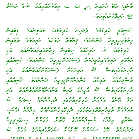
މާނައީ: އަބޫ ހުރައިރާ رضي اللّه عنه ރިވާކުރެއްވިއެވެ. ﷲގެ ރަސޫލާ
ﷺ ޙަދީޘްކުރެއްވިއެވެ.
“ދުނިޔަވީ ދަތިކަމުގެ ތެރެއިން ދަތިކަމެއް، މުއުމިނެއްގެ ކިބައިން
ފިލުވައިދީފިމީހާ ދަންނައެވެ. ޤިޔާމަތް ދުވަހުގެ ދަތިކަމުގެ ތެރެއިން
ދަތިކަމެއް، ﷲ، އެމީހެއްގެ ކިބައިން ފިއްލަވައިދެއްވާނެއެވެ. އަދި
އަތްމަތި ދަތިވެފައިވާމީހަކަށް ފަސޭހަކޮށްދީފިމީހާ ދަންނައެވެ. ދުނިޔެއާއި
އާޚިރަތުގައިވެސް، ﷲ އެމީހަކަށް ފަސޭހަކޮށްދެއްވާނެއެވެ. އަދި
މުސްލިމެއްގެ ޢައިބެއް ވަންހަނާކޮށްދީފިމީހާ ދަންނައެވެ. ދުނިޔެއާއި
އާޚިރަތުގައިވެސް، ﷲ އެމީހާގެ ޢައިބު ވަންހަނާކޮށްދެއްވާނެއެވެ. އަދި
އަޅާ އޭނާގެ އަޚާއަށް ވާގިވެރިވުމުގައި ދެމިހުންނަހާ ހިނދަކު، ﷲ
އެއަޅާއަށް ވާގިވެރިވެވޮޑިގަތުމުގައި ދެމިވޮޑިގެންވާނެއެވެ. ޢިލްމެއް (އެބަހީ:
ޝަރުޢީ ޢިލްމު) ޙާޞިލުކުރުމުގެ ގޮތުން މަގަކުން ހިނގައިފިމީހާ
ދަންނައެވެ. އޭގެ ސަބަބުން އޭނާއަށް ސުވަރުގެދިޔުމުގެ މަގެއް ﷲ