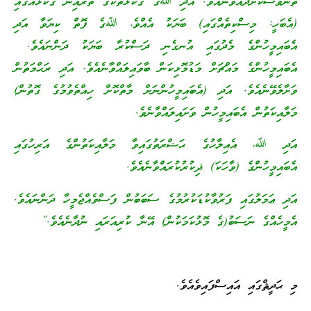
ތަނަވަސްކޮށްދެއްވާނެއެވެ. އަދި ﷲގެ ގެކޮޅުތަކުގެ ތެރެއިން ގެކޮޅެއްގައި
(އެބަހީ: މިސްކިތެއްގައި) ބަޔަކު އެއްވެ، ﷲގެ ފޮތް ކިޔަވާ އަދި
އެބައިމީހުންގެ މެދުގައި އުނގެނި ދަސްކުރާ ބަޔަކު ދަންނައެވެ.
އެބައިމީހުންގެ މައްޗަށް މަޑުމޮޅިކަން ބާވައިލައްވާނެއެވެ. އަދި ރަޙްމަތުން
ވަށާލެވޭނެއެވެ. އަދި (އެބައިމީހުންނަށް މާތްކޮށް ހިއްތެވުމުގެ ގޮތުން)
މަލާއިކަތުން އެބައިމީހުން ވަށައިލައްވާނެވެ.
އަދި ﷲ، އެއިލާހުގެ ޙަޟްރަތުގައިވާ މަލާއިކަތުންގެ އަރިހުގައި
އެބައިމީހުންގެ (ވާހަކަ) ޛިކުރުކުރައްވާނެއެވެ.
އަދި ޢަމަލުގައި ފަރުވާކުޑަކުރުމުގެ ސަބަބުން ފަސްވެއްޖެމީހާ ދަންނައެވެ.
އެމީހެއްގެ ނަސަބު(ގެ މޮޅުކަމަކުން) އޭނާ ކުރިއަރައި ނުދާނެއެވެ.”
މި ޙަދީޘްގައި އައިސްފައިވެއެވެ.