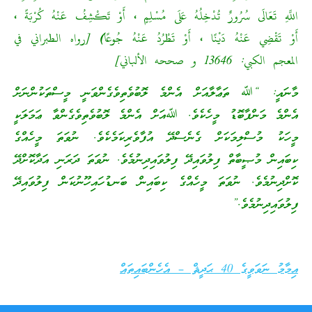
اللَّهِ تَعَالَى سُرُورٌ تُدْخِلُهُ عَلَى مُسْلِمٍ ، أَوْ تَكْشِفُ عَنْهُ كُرْبَةً ،
أَوْ تَقْضِي عَنْهُ دَيْنًا ، أَوْ تَطْرُدُ عَنْهُ جُوعًا)
[رواه الطبراني في
المعجم الكبي: 13646 و صححه الألباني]
މާނައީ: “ﷲ ތަޢާލާއަށް އެންމެ ލޮބުވެތިވެގެންވަނީ މީސްތަކުންނަށް
އެންމެ މަންފާބޮޑު މީހެކެވެ. ﷲއަށް އެންމެ ލޮބުވެތިވެގެންވާ ޢަމަލަކީ
މީހަކު މުސްލިމަކަށް ގެނެސްދޭ އުފާވެރިކަމެކެވެ. ނުވަތަ މީހެއްގެ
ކިބައިން މުޞީބާތް ފިލުވައިދޭ ފިލުވައިދިނުމެވެ. ނުވަތަ ދަރަނި އަދާކޮށްދޭ
ކޮށްދިނުމެވެ. ނުވަތަ މީހެއްގެ ކިބައިން ބަނޑުހައިހޫނުކަން ފިލުވައިދޭ
ފިލުވައިދިނުމެވެ.”
އިމާމު ނަވަވީގެ 40 ޙަދީޘް – އެހެންބައިތައް