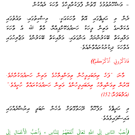
– މަޝްހޫރުވުމުގެ ގޮތުން ފާފަކުރާމީހާގެ ވާހަކަ ދެއްކުން
ދެން މި ޙަދީޘްގައި އޮތް ވާހަކައަކީ، މިސްކިތުގައި، ވަޣުޡުގައި
އެކަލާނގެ މަތިން މީހަކު ހަނދުމަކޮށްފިއްޔާ، މާތް ﷲ އެ ވާހަކަ
މަލާއިކަތް ބޭކަލުންނަށް އަންގަވައި، މަލާއިކަތް ބޭކަލުންގެ މަޖްލިހުގައި
އެވާހަކަ ޛިކުރުކުރައްވާނެއެވެ.
فَاذْكُرُونِي أَذْكُرْكُمْ)
)
މާނަ: “ފަހެ ތިޔަބައިމީހުން ތިމަންއިލާހުގެ މަތިން ހަނދުމަކުރާށެވެ.
އޭރުން ތިމަންއިލާހު ތިޔަބައިމީހުންގެ މަތިން ހަނދުމަކުރައްވާ ހުށީމެވެ.”
(އަލްބަޤަރާ:152)
މި ޙަދީޘްގެ މަފްހޫމް ދޭހަވާގޮތަށް އެހެން ނަބަވީ އިރުޝާދެއްގައި
އައިސްފައިވެއެވެ.
(أَحَبُّ النَّاسِ إِلَى اللَّهِ تَعَالَى أَنْفَعُهُمْ لِلنَّاسِ ، وَأَحَبُّ الْأَعْمَالِ إِلَى