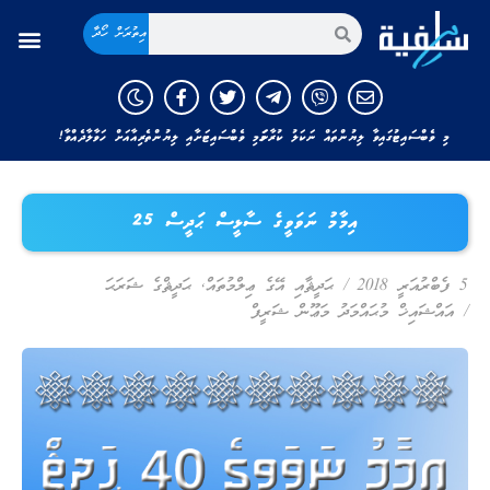
އިތުރަށް ހޯދާ
މި ވެބްސައިޓުގައިވާ ލިޔުންތައް ނަކަލު ކުރާނަމަ މި ވެބްސައިޓަށާއި ލިޔުންތެރިއާއަށް ހަވާލާދެއްވާ!
އިމާމު ނަވަވީގެ ސާޅީސް ޙަދީސް 25
5 ފެބްރުއަރީ 2018
/
ޙަދީޘާއި އޭގެ ޢިލްމުތައް
,
ޙަދީޘްގެ ޝަރަޙަ
/
އައްޝައިޚް މުޙައްމަދު މަޢޫން ޝަރީފް