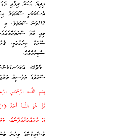
މިދިޔަ އަހަރު ދިމާވި މަޑަ
އެސަބަބަކީ ސޫރަތުލް އި
112ވަނަ ސޫރަތެވެ. މި 
މިއީ މާތް ސޫރަތެއްމެއެވެ.
ސޫރަތް ކިޔެވުމަކީ، ޤުރުއ
ސާބިތުވެއެވެ.
މާތްﷲ އަޅުގަނޑުމެންނަށް
ސޫރަތުގެ ތަފުސީރު ތަރުޖަމާ
بِسْمِ اللَّـهِ الرَّ‌حْمَـٰنِ الرَّ‌ح
قُلْ هُوَ اللَّـهُ أَحَدٌ ﴿
١
﴾
އޭ މުޙައްމަދުގެފާނެވެ. ކަލ
މުޝްރިކުންގެ މީހުން ބުންޏ