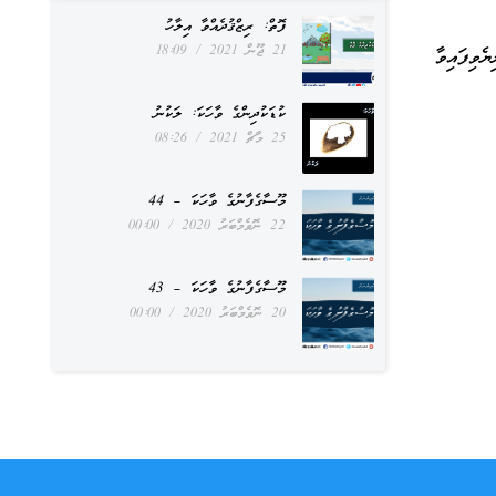
ފޮތް: ރިޒްޤުދެއްވާ އިލާހު
21 ޖޫން 2021
18:09
ވިފައިވާ
ކުޑަކުދިންގެ ވާހަކަ: ލަކުނު
25 މާޗް 2021
08:26
މޫސާގެފާނުގެ ވާހަކަ – 44
22 ނޮވެމްބަރު 2020
00:00
މޫސާގެފާނުގެ ވާހަކަ – 43
20 ނޮވެމްބަރު 2020
00:00