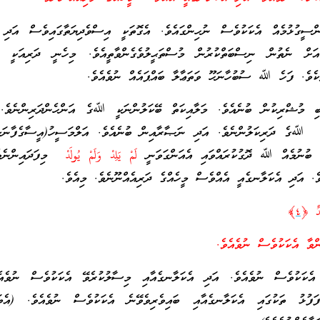
ްސީގުޅުމެއް އެކަކުވެސް ނުހިންގައެވެ. އެގޮތަކީ އިސްވެދިޔަތާގައިވެސް އަދި 
އަށް ނެތުން ނިސްބަތްކުރުން މުސްތަޙީލުވެގެންވާތީއެވެ. މިހެނީ ދަރިއަކީ ދު
ެކެވެ. ފަހެ ﷲ ސުބުހާނަހޫ ވަތަޢާލާ ބައްޕައެއް ނުވެއެވެ.
ަބި މުޝްރިކުން ބުނެއެވެ. މަލާއިކަތް ބޭކަލުންނަކީ ﷲގެ އަންހެންދަރިންނެވެ. 
ަކީ ﷲގެ ދަރިކަލުންނެވެ. އަދި ނަޞާރާއިން ބުނެއެވެ. އަލްމަސީހު(އީސާގެފާނ
ާ ބުނުމެއް ﷲ ދޮގުކުރައްވައި އެއަންގަވަނީ
لَمْ يَلِدْ وَلَمْ يُولَدْ
މިފަދައިންނެވެ
. އަދި އެކަލާނގެއީ އެއްވެސް މީހެއްގެ ދަރިއެއްނޫނެވެ. މިއެވެ.
َدٌ ﴿
٤
﴾
ންވާ އެކަކުވެސް ނުވެއެވެ.
 އެކަކުވެސް ނުވެއެވެ. އަދި އެކަލާނގެއާއި މިސާލުކުރެވޭ އެކަކުވެސް ނުވެއެ
ަފުޅު ތަކުގައި އެކަލާނގެއާއި ބައިވެރިވެވޭނެ އެކަކުވެސް ނުވެއެވެ. (އެބ