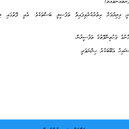
ރާތެއްނުވެއެވެ)
ީ މިލިޔުމަށް އިތުރުކުރެވިފައިވާ ތަފުސީލީ ބަސްތަކެވެ. އެއީ ފޮތުގައި ލިޔެ
ާނުގެ ފަހުތިންފޮތުގެ ތަފުސީރުން.
ޝައިޚު އަބޫބަކުރު ހިންނަވަރީ