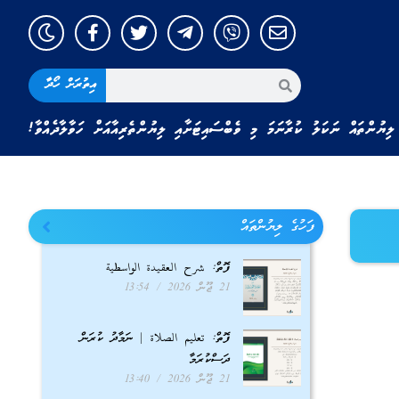
އިތުރަށް ހޯދާ
ލިޔުންތައް ނަކަލު ކުރާނަމަ މި ވެބްސައިޓަށާއި ލިޔުންތެރިއާއަށް ހަވާލާދެއްވާ!
ފަހުގެ ލިޔުންތައް
ފޮތް: شرح العقيدة الواسطية
21 ޖޫން 2026
13:54
ފޮތް: تعليم الصلاة | ނަމާދު ކުރަން
ދަސްކުރަމާ
21 ޖޫން 2026
13:40