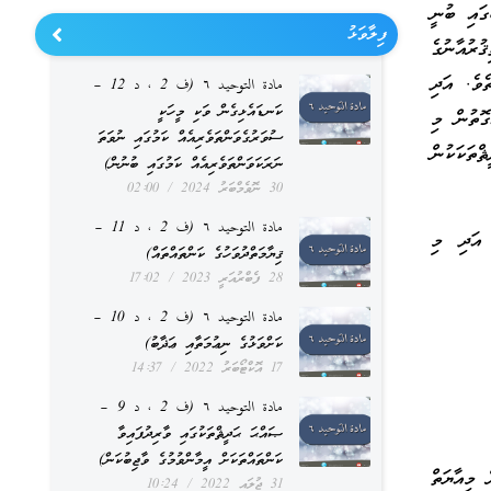
ގައި ބުނީ
ފިލާވަޅު
ރުއާނުގެ
ެވެ. އަދި
مادة التوحيد ٦ (ف 2 ، د 12 –
ކަނޑައެޅިގެން ވަކި މީހަކީ
ގޮތުން މި
ސުވަރުގެވަންތަވެރިއެއް ކަމުގައި ނުވަތަ
ތަކަކުން
ނަރަކަވަންތަވެރިއެއް ކަމުގައި ބުނުން)
30 ނޮވެމްބަރު 2024
02:00
مادة التوحيد ٦ (ف 2 ، د 11 –
 އަދި މި
ޤިޔާމަތްދުވަހުގެ ކަންތައްތައް)
28 ފެބްރުއަރީ 2023
17:02
مادة التوحيد ٦ (ف 2 ، د 10 –
ކަށްވަޅުގެ ނިޢުމަތާއި ޢަޛާބު)
17 އޮކްޓޯބަރު 2022
14:37
مادة التوحيد ٦ (ف 2 ، د 9 –
ޞައްޙަ ޙަދީޘްތަކުގައި ވާރިދުފައިވާ
ކަންތައްތަކަށް އީމާންވުމުގެ ވާޖިބުކަން)
 މިއާޔަތް
31 ޖުލައި 2022
10:24