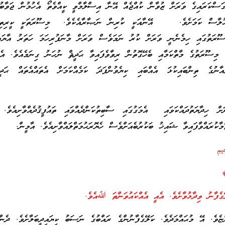
ގަސްކަރައިގެ ވަރަށް ޒުވާން ކުއްޖެއް އޭނާ އިސްލާމްވީ ކީއްވެތޯ އެހުމުން ޖަވާބު
ޚުލާސް ކަމަށެވެ. އޭނާއަކީ ކުރިން ނަޞާރާއެކެވެ. މިސޫރަތަކީ ކީރިތިޤު
ސޫރަތުގައި ހިމެނެނީ ވަރަށް ކުރު ނަމަވެސް ވަރަށް މާނަފުރިހަމަ ހަތަރު އާޔަތ
 މިސޫރަތުގެ މާތްކަމާއި ބެހޭގޮތުން ރިވާވެފައިވާ ޙަދީޘް ނުހަނު ގިނަމެއެވެ. އެ
ާނުގެ ތިންބައިކުޅަ އެއްބައި ކިޔެވުންފަދަ ކަމެއްކަމަށް އެތައްއެތައް ޙަދީޘް
 ހިދާޔަތުދައްކަވައި އެމަގުގައި ސާބިތުކަންދެއްވައި ތައުފީޤުދެއްވާށިއެވެ.
ކުރައްވާފައިވާ ޝައިޚު ބަކުރުބެއަށްވެސް ހެޔޮރަޙުމަތްލައްވާށިއެވެ. އާމީން.
ِيمِ
ޭގެފާނު ވިދާޅުވާށެވެ. އެއީ އެއްކައުވަންތަ ﷲއެވެ.
ެވެ. އޭ މުޙައްމަދެވެ. ކަލޭގެފާނުންގެ ރައްބުގެ ނަސަބު ކިޔައިދީބަލާށެވެ. ދެން