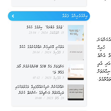
ޢިލްމުވެރިންގެ ފަތުވާ
“ޖުމުޢާ މުބާރަކާ” ކިޔުމުގެ ޙުކުމް
15 ނޮވެމްބަރު 2024
23:54
ެކަންކަނަ
ުރިހާ
އަތުކުރި އޮޅައިގެން ނަމާދުކުރުމުގެ ޙުކުމް
3 އޭޕްރިލް 2024
20:14
ވާ އެންމެ
އަދި އެއީ
ކަންފަތަށް އަޅާ ބޭހެއް ބޭނުންކުރުމުން ރޯދަ
ިހާޔަތަށް
ގެއްލޭ ތަ؟
5 އޭޕްރިލް 2023
07:12
ޢާލާއެވެ.
ނަމާދުކުރުން ނަހީކުރައްވާފައިވާ ވަގުތުތަކުގައި
ތަޙިއްޔަތުލް މަސްޖިދުގެ ސުންނަތް ކުރުން
28 މާޗް 2023
18:00