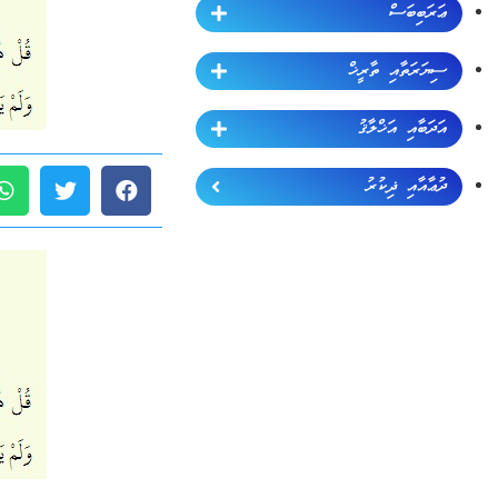
ޢަރަބިބަސް
ސިޔަރަތާއި ތާރީޚް
އަދަބާއި އަޚްލާޤު
ދުޢާއާއި ޛިކުރު