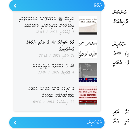
ޚުޠުބާ
އަންނަން
ނަބިއްޔާ ﷺ އެކަލޭގެފާނުގެ އުންމަތަށްޓަކައި
ނިޔެއަށް
ބިރުފުޅުގެން ވަޑައިގެންނެވި ކަންތައްތައް
5 ފެބްރުއަރީ 2023
18:45
މާތް ނަބިއްޔާ ﷺ ގެ ވަދާޢީ ޚުތުބާގެ
ޔަހޫދީން
އުސްއަލިތައް
ަކީ) ﷲގެ
21 ޖުލައި 2021
23:12
. އެބަހީ
ﷲ ގެ ގެކޮޅުތައް މަތިވެރިކުރުން
4 އޭޕްރިލް 2021
23:07
މުސްލިކަމު އޭނާގެ އަޚުންގެ މައްޗަށް
އަދާކޮށްދޭންޖެހޭ ޙައްޤުތައް
22 ޑިސެމްބަރު 2018
00:00
ވެ. އަދި
ަހީ އަރާ
ކުޑަކުދިން