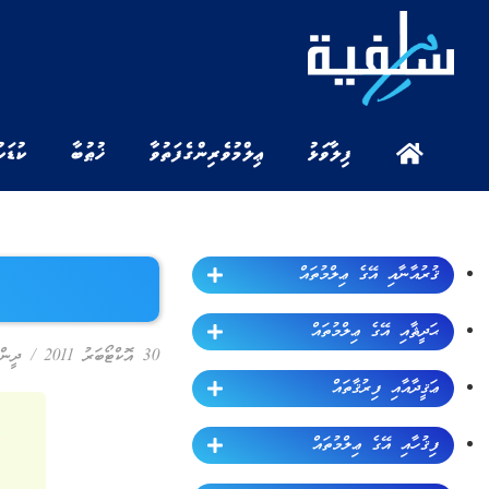
ފިލާވަޅު
ޢިލްމުވެރިންގެ ފަތުވާ
ޚުޠުބާ
ކުޑަކ
ޤުރުއާނާއި އޭގެ ޢިލްމުތައް
ޙަދީޘާއި އޭގެ ޢިލްމުތައް
30 އޮކްޓޯބަރު 2011
/
ދީން
ޢަޤީދާއާއި ފިރުޤާތައް
ފިޤުހާއި އޭގެ ޢިލްމުތައް