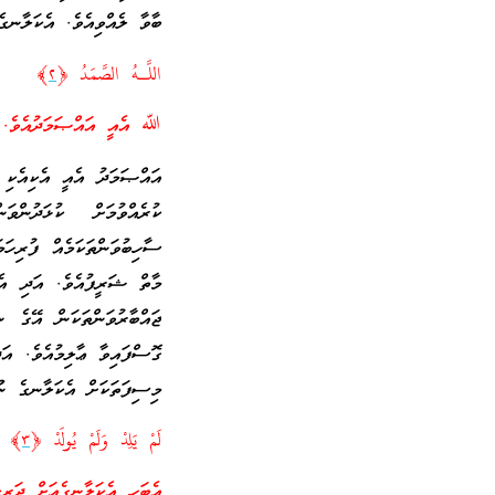
ބާވާ ލެއްވިއެވެ. އެކަލާނގ
اللَّـهُ الصَّمَدُ ﴿
٢
﴾
ﷲ އެއީ އައްޞަމަދުއެވެ.
އައްޞަމަދު އެއީ އެކިއެކި 
ކުރެއްވުމަށް ކުޅަދުންވ
ސާހިބުވަންތަކަމެއް ފުރިހަ
މާތް ޝަރީފުއެވެ. އަދި އެއ
ޖައްބާރުވަންތަކަން އޭގެ ނ
ގޮސްފައިވާ ޢާލިމުއެވެ. އަ
މިސިފަތަކަށް އެކަލާނގެ ނޫ
لَمْ يَلِدْ وَلَمْ يُولَدْ ﴿
٣
﴾
އެބަހީ އެކަލާނގެއަށް ދަރިކ