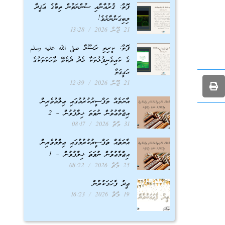
ފޮތް: ޤުރުއާނާއި ސުންނަތުން ތިބާގެ ޢަޤީދާ
ލިބިގަންނާށެވެ!
21 ޖޫން 2026
13:28
ފޮތް: ކީރިތި ރަސޫލާ صلى الله عليه وسلم
ގެ ކައިވެނިފުޅުތަކާ މެދު ދެކެވޭ ވާހަކަތަކުގެ
ޙަޤީޤަތް
21 ޖޫން 2026
12:39
އާޔަތެއް ތަފްސީރުކުރުމުގައި ޢިލްމުވެރިން
އިޖްމާޢުވުން ނުވަތަ ޚިލާފުވުން – 2
31 މާޗް 2026
08:17
އާޔަތެއް ތަފްސީރުކުރުމުގައި ޢިލްމުވެރިން
އިޖްމާޢުވުން ނުވަތަ ޚިލާފުވުން – 1
25 މާޗް 2026
08:22
ޢީދު ފާހަގަކުރުން
19 މާޗް 2026
16:23