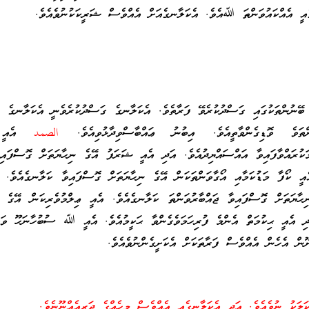
ެއީ އެއްކައުވަންތަ ﷲއެވެ. އެކަލާނގެއަށް އެއްވެސް ޝަރީކަކުނުވެއެވެ.
ބޭނުންތަކުގައި ގަސްދުކުރެވޭ ފަރާތެވެ. އެކަލާނގެ ގަސްދުކުރެވެނީ އެކަލާނގެ އ
ަންތަވެ ވޮޑިގެންވާތީއެވެ. އިބުނު ޢައްބާސްވިދާޅުވިއެވެ.
الصمد
އެއީ ހ
މަކުރައްވާފައިވާ އައްސައްޔިދުއެވެ. އަދި އެއީ ޝަރަފު އޭގެ ނިހާޔަތަށް ގޮސްފައި
ީ ކޯފާ މަޑުކަމާއި އޯގާވަންތަކަން އޭގެ ނިހާޔަތަށް ގޮސްފައިވާ ކަލާނގެއެވެ. 
ިހާޔަތަށް ގޮސްފައިވާ ޖައްބާރުވަންތަ ކަލާނގެއެވެ. އެއީ ޢިލްމުވެރިކަން އޭގެ ނ
ދި އެއީ ޙިކުމަތް އެންމެ ފުރިހަމަވެގެންވާ ޙަކީމުއެވެ. އެއީ ﷲ ސުބުހާނަހޫ ވަތަ
ން އެހެން އެއްވެސް ފަރާތަކަށް އެކަށީގެންނުވެއެވެ.
ަލަކު ނުވެއެވެ. އަދި އެކަލާނގެއީ އެއްވެސް މީހެއްގެ ދަރިއެއްނޫނެވެ.