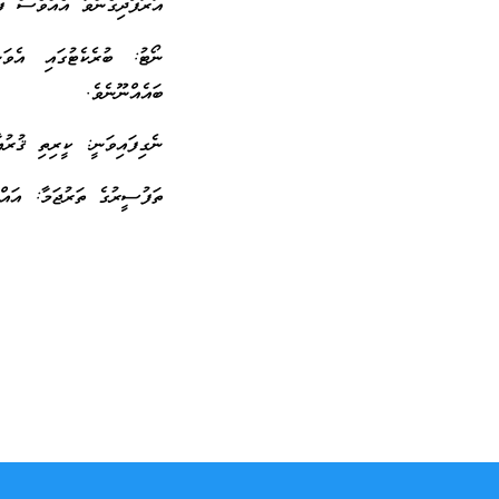
އަރަފޯދިގެންވާ އެއްވެސް ފަ
ނޯޓު: ބުރެކެޓުގައި އެވަނ
ބައެއްނޫނެވެ.
ނެގިފައިވަނީ: ކީރިތި ޤުރުއ
ތަފުސީރުގެ ތަރުޖަމާ: އައް