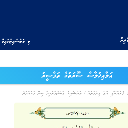
ުދިން
މި ވެބްސައިޓުގައިވާ 
އަލްއިޚުލާސް ސޫރަތުގެ ތަފްސީރު
,
ޤުރުއާނާއި އޭގެ ޢިލްމުތައް
/
އައްޝައިޚު ޢަބްދުއްރަޙީމް ބިން މުޙައްމަދު