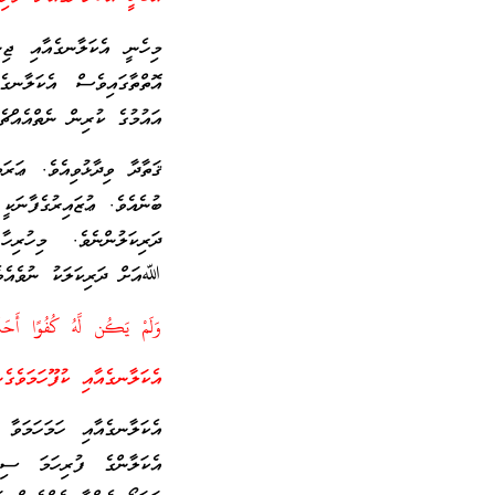
މިހެނީ އެކަލާނގެއާއި ޖިނ
އޮތްތާގައިވެސް އެކަލާނގެ
އައުމުގެ ކުރިން ނެތްއެއްޗ
ޤަތާދާ ވިދާޅުވިއެވެ. ޢަރ
ބުނެއެވެ. ޢުޒައިރުގެފާނ
ދަރިކަލުންނެވެ. މިހުރިހ
ﷲއަށް ދަރިކަލަކު ނުވެއެވެ
وَلَمْ يَكُن لَّهُ كُفُوًا أَح
އެކަލާނގެއާއި ކުފޫހަމަވެގެ
އެކަލާނގެއާއި ހަމަހަމަވާ
އެކަލާންގެ ފުރިހަމަ ސިފ