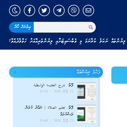
އިތުރަށް ހޯދާ
ލިޔުންތައް ނަކަލު ކުރާނަމަ މި ވެބްސައިޓަށާއި ލިޔުންތެރިއާއަށް ހަވާލާދެއްވާ!
ފަހުގެ ލިޔުންތައް
ފޮތް: شرح العقيدة الواسطية
21 ޖޫން 2026
13:54
ފޮތް: تعليم الصلاة | ނަމާދު ކުރަން
ދަސްކުރަމާ
21 ޖޫން 2026
13:40