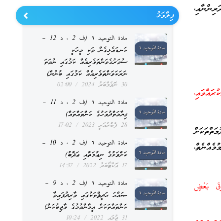
ރިންނާއި،
ފިލާވަޅު
مادة التوحيد ٦ (ف 2 ، د 12 –
ކަނޑައެޅިގެން ވަކި މީހަކީ
ސުވަރުގެވަންތަވެރިއެއް ކަމުގައި ނުވަތަ
ނަރަކަވަންތަވެރިއެއް ކަމުގައި ބުނުން)
30 ނޮވެމްބަރު 2024
02:00
ރައްވައި،
مادة التوحيد ٦ (ف 2 ، د 11 –
ޤިޔާމަތްދުވަހުގެ ކަންތައްތައް)
28 ފެބްރުއަރީ 2023
17:02
ތްތަކަށް
مادة التوحيد ٦ (ف 2 ، د 10 –
މެއްނެތް،
ކަށްވަޅުގެ ނިޢުމަތާއި ޢަޛާބު)
17 އޮކްޓޯބަރު 2022
14:37
مادة التوحيد ٦ (ف 2 ، د 9 –
وْقَ بَعْضٍ
ޞައްޙަ ޙަދީޘްތަކުގައި ވާރިދުފައިވާ
ކަންތައްތަކަށް އީމާންވުމުގެ ވާޖިބުކަން)
31 ޖުލައި 2022
10:24