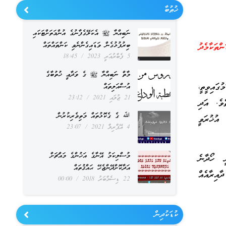
ޚުޠުބާ
ނަބިއްޔާ ﷺ އެކަލޭގެފާނުގެ އުންމަތަށްޓަކައި
ބިރުފުޅުގެން ވަޑައިގެންނެވި ކަންތައްތައް
ތަކާމެދު
5 ފެބްރުއަރީ 2023
18:45
މާތް ނަބިއްޔާ ﷺ ގެ ވަދާޢީ ޚުތުބާގެ
ގައިވީތީ،
އުސްއަލިތައް
21 ޖުލައި 2021
23:12
ެވެ. އަދި
ﷲ ގެ ގެކޮޅުތައް މަތިވެރިކުރުން
 އުޚުރަވީ
4 އޭޕްރިލް 2021
23:07
މުސްލިކަމު އޭނާގެ އަޚުންގެ މައްޗަށް
ީ ހޯދާނެ
އަދާކޮށްދޭންޖެހޭ ޙައްޤުތައް
އިރާއެއް
22 ޑިސެމްބަރު 2018
00:00
ކުޑަކުދިން