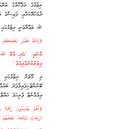
ރިޒުޤުގެ މަފްހޫމްގެ ތެރޭގ
ދުޅަހެޔޮކަމާއި، ފައިސާގެ ތ
ﷲ ތަޢާލާވަނީ ރިޒުޤުގައި އަ
﴿وَاللَّهُ فَضَّلَ بَعْضَكُمْ 
މާނައީ: “އަދި މާތް ﷲ، ރިޒ
އިތުރުކުރެއްވިއެވެ.”
މި ގޮތަށް ރިޒުޤުގައި ތަ
ބޭނުންޖެހިފައިވާފަދަ ބައެ
އިމެއްނެތް ފުރިހަމަ ޙަޔާތް
﴿أَهُمْ يَقْسِمُونَ رَحْمَةَ رَب
دَرَجَاتٍ لِيَتَّخِذَ بَعْضُهُمْ 