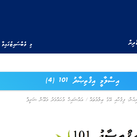
ުދިން
މި ވެބްސައިޓުގައިވާ 
އިސްލާމީ އިޤްތިޞާދު 101 (4)
ިހެން
,
ފިޤުހާއި އޭގެ ޢިލްމުތައް
/
އައްޝައިޚް މުޙައްމަދު މަޢޫން ޝަރީފް