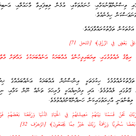
ައި ވިސްނުންތޫނުކަމާއި، ހުނަރުތަކާއި، އުޅެން ލިބިފައިވާ މާހައުލާއި، އަނބިދަ
ަނަވަސްކަން ހިމެނެއެވެ.
ޅުތަކުން ތަފާތުކުރައްވާފައެވެ.
عَلَى بَعْضٍ فِي الرِّزْقِ﴾ [النّحل 71]
ްޤު ދެއްވުމުގައި، ތިޔަބައިމީހުންގެ އެއްބަޔަކު އަނެއްބަޔަކުގެ މައްޗަށް މާތްކު
ފާތުކުރެއްވުމުގެ ހިކުމަތަކީ އިންސާނުން އެއްބަޔަކު އަނެއްބައެއްގެ ޚިދުމަ
އް ގޮތުގައި ލެއްވުމެވެ. އަދި މިދުނިޔެއަކީ ފުރިހަމަ ތަނެއް ނޫން ކަމާއި، ނިމު
 ލިބުންވަނީ އާޚިރަތުގައިކަން ހަނދާންކޮށްދެއްވުމެވެ.
ِّكَ نَحْنُ قَسَمْنَا بَيْنَهُمْ مَعِيشَتَهُمْ فِي الْحَيَاةِ الدُّنْيَا وَرَفَعْنَا بَعْضَهُمْ فَ
بَعْضًا سُخْرِيًّا وَرَحْمَةُ رَبِّكَ خَيْرٌ مِمَّا يَجْمَعُونَ﴾ [الزّخرُف 32]