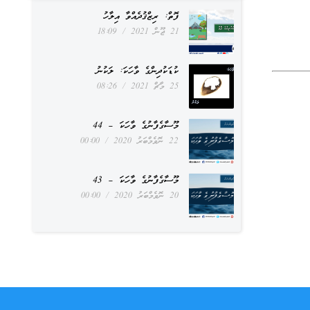
ފޮތް: ރިޒްޤުދެއްވާ އިލާހު
21 ޖޫން 2021
18:09
ކުޑަކުދިންގެ ވާހަކަ: ލަކުނު
25 މާޗް 2021
08:26
މޫސާގެފާނުގެ ވާހަކަ – 44
22 ނޮވެމްބަރު 2020
00:00
މޫސާގެފާނުގެ ވާހަކަ – 43
20 ނޮވެމްބަރު 2020
00:00