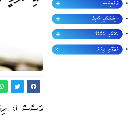
ޢަރަބިބަސް
ސިޔަރަތާއި ތާރީޚް
އަދަބާއި އަޚްލާޤު
ދުޢާއާއި ޛިކުރު
އަސާސް 3: ރިޒްޤު ހޯދުމުގެ މަފްހޫމް