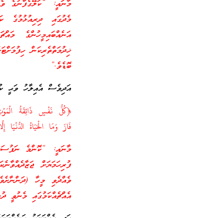
މެދުގައި ދިރިއުޅުމުގެ ކަ
އަނެއްބައިމީހުންގެ މައްޗ
ޚިދުމަތްތެރިކަން ހިފުމަށްޓަ
ބޮޑެވެ.”
އަދިވެސް އެއިލާހު ވަޙީ ކުރ
﴿كُلُّ نَفْسٍ ذَائِقَةُ الْمَوْتِ 
فَازَ وَمَا الْحَيَاةُ الدُّنْي
މާނައީ: “ކޮންމެ ނަފުސަކީ
ފުރިހަމަޔަށް ޖަޒާދެއްވާނެ
ވެއްދެވި މީހާ (ދަންނާށެވެ
އެއްޗެއްކަމުގައި މެނުވީ ދު