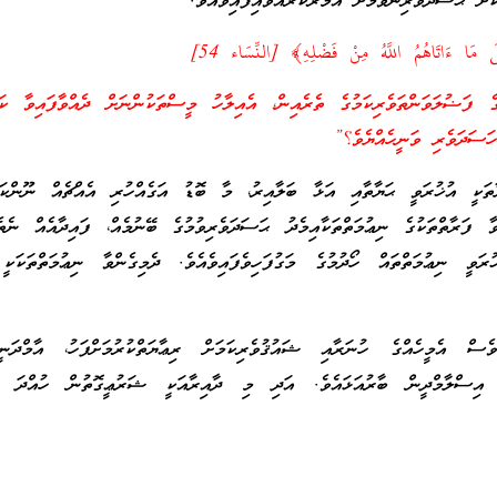
ަށް ޙަސަދަވެރިނުވުމަށް އަމުރުކުރައްވައިފައިވެއެވެ.
 مَا ءَاتَاهُمُ اللَّهُ مِنْ فَضْلِهِ﴾ [النِّسَاء 54]
ޟުލަވަންތަވެރިކަމުގެ ތެރެއިން، އެއިލާހު މީސްތަކުންނަށް ދެއްވާފައިވާ ކަން
ަސަދަވެރި ވަނީހެއްޔެވެ؟”
ަކީ އުޚުރަވީ ޙަޔާތާއި އަޅާ ބަލާއިރު، މާ ބޮޑު އަގެއްހުރި އެއްޗެއް ނޫންކަމު
ވާ ފަރާތްތަކުގެ ނިޢުމަތްތަކާއިމެދު ޙަސަދަވެރިވުމުގެ ބޭނުމެއް، ފައިދާއެއް ނެތ
ަވީ ނިޢުމަތްތައް ހޯދުމުގެ މަގުފަހިވެފައިވެއެވެ. ދެމިގެންވާ ނިޢުމަތްތަކަކީ
ުވެސް އެމީހެއްގެ ހުނަރާއި ޝައުޤުވެރިކަމަށް ރިޢާޔަތްކުރުމަށްފަހު، އާމްދަނ
ް އިސްލާމްދީން ބާރުއަޅައެވެ. އަދި މި ދާއިރާއަކީ ޝަރުޢީގޮތުން ހުއްދަ ދާ