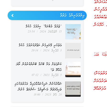
މާނައީ: “ކަލޭގެފާނުގެ ވެރިރައްބުގެ ރަޙްމަތް ބަހައިދެނީ އެއުރެން ހެއްޔެވެ؟ ދުނިޔޭގެ ދިރިއުޅުމުގައި އެއުiރެންގެ
ްމީހުން،
ޢިލްމުވެރިންގެ ފަތުވާ
ބަޔެއްގެ
 ހެޔޮކަން
“ޖުމުޢާ މުބާރަކާ” ކިޔުމުގެ ޙުކުމް
15 ނޮވެމްބަރު 2024
23:54
އަތުކުރި އޮޅައިގެން ނަމާދުކުރުމުގެ ޙުކުމް
3 އޭޕްރިލް 2024
20:14
نَّةَ فَقَدْ
ކަންފަތަށް އަޅާ ބޭހެއް ބޭނުންކުރުމުން ރޯދަ
ގެއްލޭ ތަ؟
ުތަކަށް)
5 އޭޕްރިލް 2023
07:12
ަރުގެޔަށް
ނަމާދުކުރުން ނަހީކުރައްވާފައިވާ ވަގުތުތަކުގައި
ުފަލެއްދޭ
ތަޙިއްޔަތުލް މަސްޖިދުގެ ސުންނަތް ކުރުން
28 މާޗް 2023
18:00