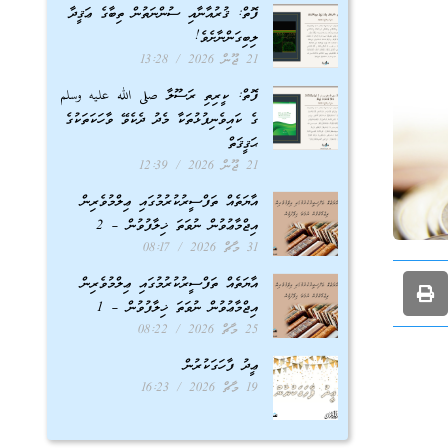
ފޮތް: ޤުރުއާނާއި ސުންނަތުން ތިބާގެ ޢަޤީދާ
ލިބިގަންނާށެވެ!
21 ޖޫން 2026
13:28
ފޮތް: ކީރިތި ރަސޫލާ صلى الله عليه وسلم
ގެ ކައިވެނިފުޅުތަކާ މެދު ދެކެވޭ ވާހަކަތަކުގެ
ޙަޤީޤަތް
21 ޖޫން 2026
12:39
އާޔަތެއް ތަފްސީރުކުރުމުގައި ޢިލްމުވެރިން
އިޖްމާޢުވުން ނުވަތަ ޚިލާފުވުން – 2
31 މާޗް 2026
08:17
އާޔަތެއް ތަފްސީރުކުރުމުގައި ޢިލްމުވެރިން
އިޖްމާޢުވުން ނުވަތަ ޚިލާފުވުން – 1
25 މާޗް 2026
08:22
ޢީދު ފާހަގަކުރުން
19 މާޗް 2026
16:23