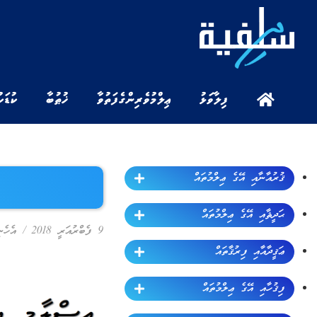
ފިލާވަޅު
ޢިލްމުވެރިންގެ ފަތުވާ
ޚުޠުބާ
ކުޑަކ
ޤުރުއާނާއި އޭގެ ޢިލްމުތައް
ޙަދީޘާއި އޭގެ ޢިލްމުތައް
9 ފެބްރުއަރީ 2018
/
އެހެނ
ޢަޤީދާއާއި ފިރުޤާތައް
ފިޤުހާއި އޭގެ ޢިލްމުތައް