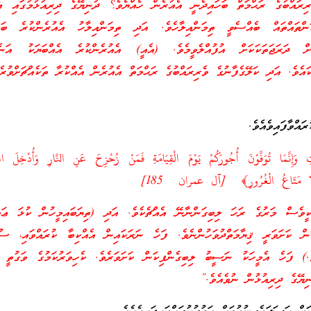
ންތައްތައް ބެއްސެވީ ތިމަންއިލާހެވެ. އަދި ތިމަންއިލާހު އެއުރެންކުރެ ބައެއ
ަށް ދަރަޖަތަކަކަށް އުފުއްލެވީމެވެ. (އެއީ) އެއުރެންކުރެ އެއްބަޔަކު އަނެއް
ކައެވެ. އަދި ކަލޭގެފާނުގެ ވެރިރައްބުގެ ރަޙްމަތް އެއުރެން އެއްކުރާ ތަކެއްޗަށްވުރެ
ައްވާފައިވެއެވެ.
وَإِنَّمَا تُوَفَّوْنَ أُجُورَكُمْ يَوْمَ الْقِيَامَةِ فَمَنْ زُحْزِحَ عَنِ النَّارِ وَأُدْخِلَ الْجَ
َا إِلَّا مَتَاعُ الْغُرُورِ﴾ [آل عمران 185]
ވެސް މަރުގެ ރަހަ ލިބިގަންނާނޭ އެއްޗެކެވެ. އަދި (ތިޔަބައިމީހުން ކުޅަ ޢަމަލ
ކަން ކަށަވަރީ ޤިޔާމަތްދުވަހުންނެވެ. ފަހެ ނަރަކައިން އެއްކިބާ ކުރައްވައި، ސުވ
.) ފަހެ އެމީހަކު ނަސީބު ލިބިގެންފިކަން ކަށަވަރެވެ. ކެހިވަރުކަމުގެ ވަގުތީ އ
ނިޔޭގެ ދިރިއުޅުން ނުވެއެވެ.”