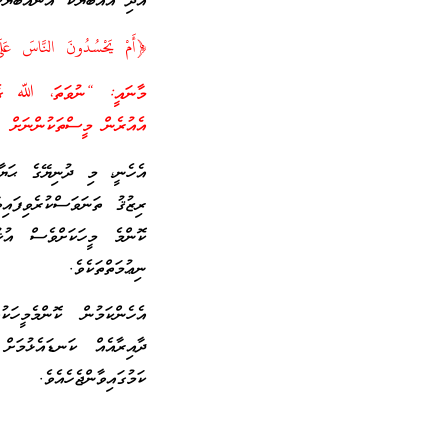
އަދި އެއްބަޔަކު އަނެއްބަޔަކ
﴿أَمْ يَحْسُدُونَ النَّاسَ عَلَى
މާނައީ: “ނުވަތަ، ﷲ ގެ ފަ
އެއުރެން މީސްތަކުންނަށް ހ
އެހެނީ، މި ދުނިޔޭގެ ޙަޔާތ
ރިޒުޤު ތަނަވަސްކުރެވިފައި
ކޮންމެ މީހަކަށްވެސް އުޚުރ
ނިޢުމަތްތަކެވެ.
އެހެންކަމުން ކޮންމެމީހަކ
ދާއިރާއެއް ކަނޑައެޅުމަށ
ކަމުގައިވާންޖެހެއެވެ.