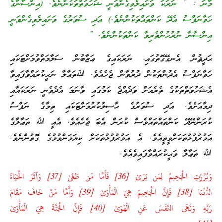
މާނަ : ” ނަރަކަ ވަށައިލެވިގެންވަނީ ޝަހުވަތްތަކުންނެވެ. (އިންސާނާގެ
ހަވާނަފްސު އެދޭ ކަންތައްތަކުންނެވެ.) އަދި ސުވަރުގެ ވަށައިލެވިގެންވަނީ
އިންސާނާ ނުރުހުންތެރިވާ ކަންތަކުންނެވެ. ”
ޙަދީޘުން އެނގޭގޮތުގައި، ނަރަކައިގެ ޢަޒާބުން ސަލާމަތްވުމަށްޓަކައި
ހަވާނަފްސު އެދުންތަކުން ދުރުވާން ޖެހެއެވެ. ﷲތަޢާލާ ނަހީކުރައްވާފައިވާ
އެޝަހުވަތްތަކުގެ ތެރެއަށް ވަދެއްޖެ ކަމުގައި ވާނަމަ އެދެވެނީ ނަރަކައާއި
ދިމާއަށެވެ. އަދި ސުވަރުގެ ޙާސިލުކުރުމަށްޓަކައި ތިމާގެ ނަފްސު
ކުރަންނޭދޭ ކަންތައްތައްވެސް ކުރަން އެބަ ޖެހެއެވެ. އެއީ ﷲ ތަޢާލާގެ
އަމުރުފުޅުތަކަށްވީތީއެވެ. އެ އަމުރުފުޅުތަކަށް ކިޔަމަންވުމުގެ ގޮތުންނެވެ.
ﷲ ތަޢާލާ ވަޙީކުރައްވާފައިވެއެވެ.
وَبُرِّ‌زَتِ الْجَحِيمُ لِمَن يَرَ‌ىٰ [36] فَأَمَّا مَن طَغَىٰ [37] وَآثَرَ‌ الْحَيَاةَ
الدُّنْيَا [38] فَإِنَّ الْجَحِيمَ هِيَ الْمَأْوَىٰ [39] وَأَمَّا مَنْ خَافَ مَقَامَ
رَ‌بِّهِ وَنَهَى النَّفْسَ عَنِ الْهَوَىٰ [40] فَإِنَّ الْجَنَّةَ هِيَ الْمَأْوَىٰ