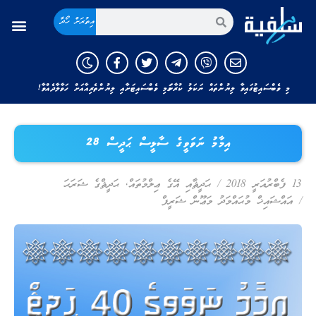
އިތުރަށް ހޯދާ
މި ވެބްސައިޓުގައިވާ ލިޔުންތައް ނަކަލު ކުރާނަމަ މި ވެބްސައިޓަށާއި ލިޔުންތެރިއާއަށް ހަވާލާދެއްވާ!
އިމާމު ނަވަވީގެ ސާޅީސް ޙަދީސް 28
13 ފެބްރުއަރީ 2018
/
ޙަދީޘާއި އޭގެ ޢިލްމުތައް
,
ޙަދީޘްގެ ޝަރަޙަ
/
އައްޝައިޚް މުޙައްމަދު މަޢޫން ޝަރީފް