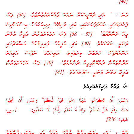
[41]
މާނަ : ” އަދި ދެކޭމީހަކަށް ނަރަކަ ފާޅުކުރައްވާނެތެވެ. [36] ފަހެ،
ފުރެދުމުގައި ހައްދުފަހަނަޅައި، އަދި ދުނިޔޭގެ ދިރިއުޅުމަށް އިސްކަންދިން
މީހާ ދަންނާށެވެ! [37 ، 38] ފަހެ، ހަމަކަށަވަރުން، އެމީހާ އުޅޭނެ
ތަނަކީ، ނަރަކަޔެވެ. [39] އަދި އެމީހާގެ ވެރިއިލާހުގެ ޙަޟްރަތުގައި
ހުންނަންޖެހޭ ހުރުމަށް ބިރުވެތިވެ، އެމީހެއްގެ ނަފްސު އަމިއްލަ
އެދުންތަކުން ދުރުކޮށްފިމީހާ ދަންނާށެވެ! [40] ފަހެ، ހަމަކަށަވަރުން،
އެމީހާ އުޅޭނެ ތަނަކީ، ސުވަރުގެއެވެ. [41]”
ﷲ ތަޢާލާ ވަހީކުރެއްވިއެވެ.
وَعَسَىٰ أَن تَكْرَ‌هُوا شَيْئًا وَهُوَ خَيْرٌ‌ لَّكُمْ ۖ وَعَسَىٰ أَن تُحِبُّوا
شَيْئًا وَهُوَ شَرٌّ‌ لَّكُمْ ۗ وَاللَّـهُ يَعْلَمُ وَأَنتُمْ لَا تَعْلَمُونَ [سورة
البقرة 216]
މާނަ : ”އަދި ތިޔަބައިމީހުން ނުރުހޭ ކަމެއް އެއީ ތިޔަބައިމީހުންނަށް