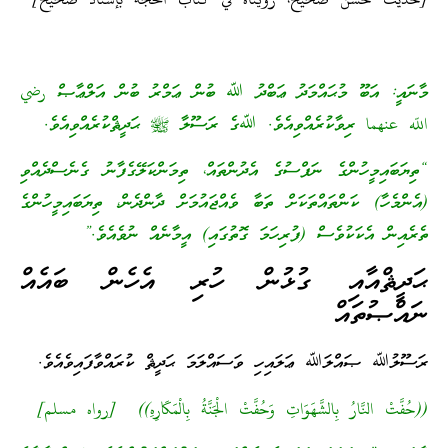
[حديث حسن صحيح، رويناه في كتاب الحجة بإسناد صحيح]
މާނައީ: އަބޫ މުޙައްމަދު ޢަބްދު ﷲ ބުން ޢަމްރު ބުން އަލްޢާޞް رضي
اللّه عنهما ރިވާކުރެއްވިއެވެ. ﷲގެ ރަސޫލާ ﷺ ޙަދީޘްކުރެއްވިއެވެ.
“ތިޔަބައިމީހުންގެ ނަފްސުގެ އެދުންތައް، ތިމަންކަލޭގެފާނު ގެނެސްދެއްވި
(އެންމެހާ) ކަންތައްތަކަށް ތަބާ ވެއްޖައުމަށް ދާންދެން، ތިޔަބައިމީހުންގެ
ތެރެއިން އެކަކުވެސް (ފުރިހަމަ ގޮތުގައި) އީމާނެއް ނުވެއެވެ.”
ޙަދީޘްއާއި ގުޅުން ހުރި އެހެން ބައެއް
ނައްޞުތައް
ރަސޫލުﷲ ޞައްލަﷲ ޢަލައިހި ވަސައްލަމަ ޙަދީޘް ކުރައްވާފައިވެއެވެ.
((حُفَّتْ النَّارُ بِالشَّهَوَاتِ وَحُفَّتْ الْجَنَّةُ بِالْمَكَارِهِ)) [رواه مسلم]