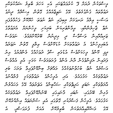
މީސްތަކުން ދުރަށް ފޭ ކުރުމައްޓަކައި އެކި ކަހަލަ ބާޠިލު ޝައްކުތަކާއި
ދަޢުވާތައް ގެންގުޅެތެވެ. އޭގެ ނަތީޖާއެއްގެ ގޮތުން، އިސްލާމް ދީނުގެ
އަސާސީ ޢިލްމު ރަނގަޅަށް ލިބިފައި ނެތް ނުވަތަ، ހެޔޮކޮށް ފަހުމްވެފައި
ނެތް ޖާހިލުންނާއި، އީމާންތެރިކަން ބަލިކަށި މީހުންނަށް އެދަޢުވާގެ
ޒަރިއްޔާއިން ވަސްވާސް ދީ މިދީނުން ބޭރުކޮށްލައެވެ. ނަމަވެސް
އެބައިމީހުންގެ އެ ދަޢުވާތަކަށް ކުޑަކޮށްވެސް ޢިލްމީ ގޮތުން ނަޒަރެއް
ދީފި ކޮންމެ މީހަކަށްވެސް އުޑުމަތި ސާފު ދުވަހެއްގެ މެންދުރުގެ އިރު
ފަދައިން ޔަޤީންވެގެން ދާނެ އެންމެ ފުރަތަމަވެސް ކަމަކީ، އެއީ އެއްވެސް
އަޞްލެއް ނެތް، ބުހުތާނުތަކެއްގެ މައްޗަށް ބިނާކޮށްފައިވާ ތަރަހަ ބަލި
ދަޢުވާތަކެއް ކަމުގައެވެ. އަދި އެމީހުންގެ ދަޢުވާތަކަކީ ޤުރްއާނުގެ
އާޔަތްތަކާއި ނަބަވީ ޙަދީޘްތަކާއި ޞަޙާބީންގެ އަޘަރުތައް އޭގެ މަޙައްލުން
މުޅިން ބޭރުގައި، ނުބައި މާނައިގައި ބޭނުންކޮށްފައިވާ ދަޢުވާތަކެއް
ކަމުގައެވެ. އެމީހުން ޤަޞްދުކުރި ގޮތުގައި އެއީ ސުންނަތައް އިންކާރުކޮށް،
އޭގެ މަޝްރޫޢިއްޔަތުކަން ބާޠިލުކޮށް، އެއަށް ފުރަގަސްދީ، އެ