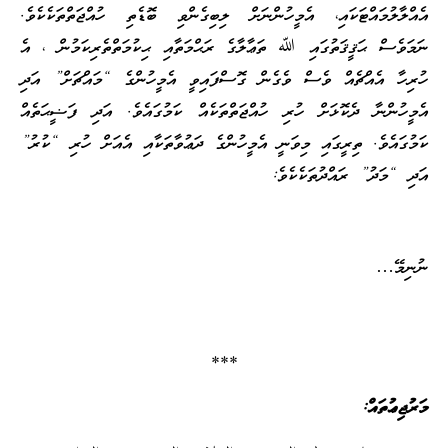
އެއްލާލުމައްޓަކައި، އެމީހުންނަށް ލިބިގެންވި ބޮޑެތި ހުއްޖަތްތަކެކެވެ.
ނަމަވެސް ޙަޤީޤަތުގައި ﷲ ތަޢާލާގެ ރަޙްމަތާއި ޙިކުމަތްތެރިކަމުން ، އެ
ހުރިހާ އެއްޗެއް ވެސް ވެގެން ގޮސްފައިވީ އެމީހުންގެ “މައްޗަށް” އަދި
އެމީހުންނާ ދެކޮޅަށް ހުރި ހުއްޖަތްތަކެއް ކަމުގައެވެ. އަދި ފަޟީޙަތެއް
ކަމުގައެވެ. ތިރީގައި މިވަނީ އެމީހުންގެ ދަޢުވާތަކާއި އެއަށް ހުރި “ކުރު”
އަދި “މަދު” ރައްދުތަކެކެވެ:
ނުނިމޭ…
***
މަރުޖިޢުތައް: