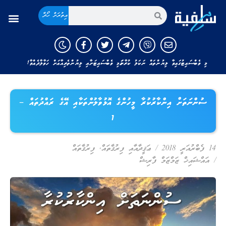
އިތުރަށް ހޯދާ
މި ވެބްސައިޓުގައިވާ ލިޔުންތައް ނަކަލު ކުރާނަމަ މި ވެބްސައިޓަށާއި ލިޔުންތެރިއާއަށް ހަވާލާދެއްވާ!
ސުންނަތަށް އިންކާރުކުރާ މީހުންގެ އޮޅުވާލުންތަކާއި އޭގެ ރައްދުތައް –
1
14 ފެބްރުއަރީ 2018
/
ޢަޤީދާއާއި ފިރުޤާތައް
,
ފިރުޤާތައް
/
އައްޝައިޚް ޒަމްޒަމް ފާރިޝް