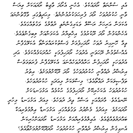
އެއީ ސުންނަތް ރޯދައެކެވެ. އެހެނީ އެރޯދަ ވާޖިބު ރޯދައަކަށް ވިޔަސް
ވާނީ ހުކުރުދުވަހު ރޯދަ ފުރިހަމަކުރުމުންނެވެ. މިޙަދީޘުގައި ވާގޮތުންނަމަ
އެކަމަނާ އަރިހަށް ރަސޫލާ ވަޑައިގެންނެވީ ދުވާލުގެ ވަގުތެއްގައެވެ.
އެހެންކަމުން ރޯދަ ދޫކުރުމުގެ އިޚްތިޔާރު އެކަމަނާއަށް ލިބިގެންވެއެވެ.
ވީމާ ހޮނިހިރު ދުވަހު ރޯދަހިފުމަށް ޤަޞްތުކުރައްވަންތޯ އެކަލޭގެފާނު
އެއްސެވުމުން ދޭހަވަނީ އެދުވަހު ރޯދަހިފުމަކީ ހުއްދަކަމެއްކަމެވެ. އަދި
އެދުވަހަކީ ރޯދަހިފުން ޙަރާމްދުވަހެއްނަމަ އެކަލޭގެފާނު ފުރަތަމަވެސް
އިރުޝާދު ދެއްވާނީ ހުކުރުދުވަހުގެ ރޯދަ ދޫކޮށްލުމަށެވެ. އިތުރު
ތަފްޞީލަކަށް ދަމާތޯއެވެ؟ މިސާލަކަށް މިއަދަކީ ހުކުރުދުވަހެވެ.
ހުކުރުދުވަހު އެކަހެރިކޮށް ރޯދަހިފުމުގެ ޙުކުމެއް އަޅުގަނޑަކަށް
ނޭނގެއެވެ. މާދަމާއަކީ އަޟްޙާ ޢީދު ދުވަހެވެ. މިއަދު އަޅުގަނޑު މިހުރީ
ރޯދައަށެވެ. މިއަދުގެ މެންދުރު ވަގުތެއްގައި އަޅުގަނޑާ ޢިލްމުވެރިއަކާ
ބައްދަލުވެއްޖެއެވެ. އެޢިލްމުވެރިޔާއަށް އަޅުގަނޑު ރޯދައަށްހުރިކަން
އެނގިގެން އިރުޝާދު ދެއްވާނީ ހުކުރުދުވަހު ރޯދަދޫކޮށްލުމަށްތޯއެވެ؟