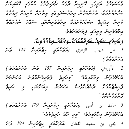
ވާހަކަތަކުގެ އަލީގައި ހޮނިހިރު ދުވަހު ރޯދަހިފުމުގެ ޙުކުމަކީ ކޮބައިކަން
ބަޔާންކުރުމެވެ. އެހެންކަމުން މިމައްސަލައިގައި އިތުރަށް ކުރިއަށް ދިއުމުގެ
ކުރިން މިޙަދީޘް ޞައްޙަކުރައްވާ ޢިލްމުވެރިންނާއި ޞައްޙަ ނުކުރައްވާ
ޢިލްމުވެރިން ތިރީގައި ޛިކުރުކުރަމެވެ.
މިޙަދީޘަކީ ޟަޢީފް ޙަދީޘެއްކަމަށް ވިދާޅުވާ ޢިލްމުވެރިން:
1 ابن شهاب الزهري (އަވަހާރަވީ ހިޖުރައިން 124 ވަނަ
އަހަރުގައެވެ.)
2 الأوزاعي (އަވަހާރަވީ ހިޖުރައިން 157 ވަނަ އަހަރުގައެވެ.)
އެކަލޭގެފާނު ވިދާޅުވިއެވެ: “މިޙަދީޘް ފެތުރިގެންދާތަން އަހަންނަށް
ފެނިއްޖެއުމަށް ދާންދެންވެސް އަހަރެން މިއަންނަނީ މި ޙަދީޘް
ފޮރުވަމުންނެވެ.”
3 مالك بن أنس (އަވަހާރަވީ ހިޖުރައިން 179 އަހަރުގައެވެ.)
އެކަލޭގެފާނު ވިދާޅުވިއެވެ: “މިއީ ދޮގު ޙަދީޘެކެވެ.”
4 يحيى بن سعيد القطان (އަވަހާރަވީ ހިޖުރައިން 194 ވަނަ