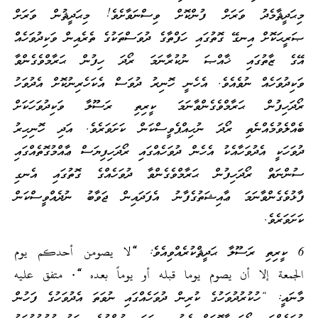
މިޙަދީޘާމެދު ވަރަށް ފުންކޮށް ވިސްނަވާށެވެ! މިޙަދީޘުން ވަރަށް
ޞަރީޙަކޮށް އިނގޭ ގޮތުގައި ހަފްތާގެ ދުވަސްތަކުގެ ތެރެއިން ވަކިދުވަހެއް
އޭގެ ޒާތުގައި ޚާއްޞަ ނުކުރާނަމަ ރޯދަ ހިފުން ޙަރާމްވެގެންވާ
ވަކިދުވަހެއް ނުވެއެވެ. އެހެނީ ހޮނިރު ދުވަސް އެކަހެރިނުކޮށް އެދުވަހު
ރޯދަހިފުން ޙަރާމްވެގެންވާނަމަ ކީރިތި ރަސޫލާ ވަކިދުވަހަކަށް
ބެއްލެވުމެއްނެތި ރޯދަ ނުހިއްޕެވީސްކަން ކަށަވަރެވެ. އަދި ހޮނިހިރު
ދުވަހަކީ އެދުވަހާއެކު އެހެން ދުވަހެއްގައި ރޯދަހިފިޔަސް ޢާއްމުގޮތެއްގައި
ސުންނަތް ރޯދަހިފުން ޙަރާމްވެގެންވާ ދުވަހެއްގެ ގޮތުގައި އެނގި
ފާޅުވެގެންވާނަމަ ޢާއިޝަތުގެފާނު އެފަދައިން ޖަވާބު ނުދެއްވީސްކަން
ކަށަވަރެވެ.
6 ކީރިތި ރަސޫލާ ޙަދީޘްކުރެއްވިއެވެ:
“لا يصومن أحدكم يوم
الجمعة إلا أن يصوم يوما قبله أو يوماً بعده “. متفق عليه
މާނައީ: “ހުކުރުދުވަހުގެ ކުރިން ދުވަހެއްގައި ނުވަތަ އެދުވަހުގެ ފަހުން