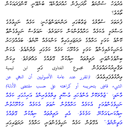
އެދުވަހު ސުންނަތް ރޯދަހިފުން ހުއްދަވާނެއޭ ބުނެވޭނީ ކޮންފަދައަކުން
ތޯއެވެ؟
ފުރަތަމަ ސުވާލުގެ ޖަވާބުގައި ދަންނަވަންޖެހެނީ: ކަމެއް ނަހީވުމުގެ
އަޞްލަކީ އެކަމެއް ޙަރާމްވުންކަން ކަށަވަރެވެ. ނަމަވެސް ނަހީވެގެންވާ
ކޮންމެ ކަމަކީ ޙަރާމްގެ ދަރަޖައިގައިވާ ކަންކަމެއް ނޫނެވެ. ބައެއްފަހަރު
އެނަހީކުރެވިގެންވާ ކަމަކީ މަކްރޫހަ ކަމެއް ކަމުގައި ވެދާނެއެވެ. އެކަން
ބިނާވެގެންވަނީ ދަލީލުތައް ނިޔާކުރާ ގޮތެއްގެ މައްޗަށެވެ. މިކަން
ތަޤްރީރުކުރައްވަމުން مجموع الفتاوى ގައި ابن تيمية
ވިދާޅުވެފައިވެއެވެ:
(المقرر عند عامة الأصوليين أن النهي عن
الشيء قاضٍ بتحريمه أو كراهته على حسب مقتضى الأدلة)
މާނައީ: “ޖުމްލަކޮށް އެންމެހައި ޢުޞޫލީ ޢިލްމުވެރިންގެ އަރިހުގައި ކަމެއް
ނަހީވެގެންވުމަކީ އެކަމެއް ޙަރާމްވުން ނުވަތަ އެކަމެއް މަކްރޫހުވުން
ނިޔާކަނޑައަޅާނޭ ކަމެކެވެ. އެއީ ދަލީލުތައް ނިޔާކުރާ ގޮތެއްގެ
މަތީންނެވެ.”
އެގޮތުން ކަމެއް ނަހީވެގެންވަނީ ޙަރާމްގެ ދަރަޖައިގައި