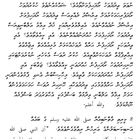
ނުވަތަ ޢީދުދުވަހު ރޯދަހިފުމަށްތޯއެވެ؟ ޝައްކެއްނެތެވެ ހުކުރުދުވަހު
ރޯދަފުރިހަމަކުރުމަށް އިރުޝާދު ދެއްވިއަސް ޢީދުދުވަހު ރޯދަހިފުމަށް
އިރުޝާދު ނުދެއްވާނެއެވެ. އެޢިލްމުވެރިޔާއަކީ ޚުދް އިމާމު އަލްބާނީވިޔަސް
ޢީދުދުވަހު ރޯދަހިފުމަށް ހުއްދަނުދެއްވާނެއެވެ. އެއީ ކީއްވެތޯއެވެ؟ އެއީ
ޢީދުވަހަކީ ރޯދަހިފުން ޙަރާމް ދުވަހެއްކަމަށް މުޅިއުއްމަތް އިޖްމާޢުވެ
އިއްތިފާޤުވާ ދުވަހަކަށްވާތީއެވެ. ހުކުރު ދުވަސް އެކަހެރި ނުކުރުމަށްޓަކައި
ހޮނިހިރުދުވަހު ރޯދަހިފުން ހުއްދަވަނީ ކީއްވެތޯއެވެ؟ ޖަވާބަކީ އެއީ
ރޯދަހިފުން ހުއްދަދުވަހަކަށް ވާތީއެވެ. މިހާހިސާބުން އެނގި ފާޅުވެގެންދަނީ
ރޯދަހިފުން ޙަރާމްވުމުގައި ޢީދުދުވަހާއި ހޮނިހިރު ދުވަސް ހަމަހަމަވެގެންވާ
ކަމަށް އިމާމް އަލްބާނީ ވިދާޅުވާ ބަސްފުޅަކީ އެހާވަރުގަދަ ބަސްފުޅެއް
ނޫންކަމެވެ.
والله أعلم.
8 ކީރިތި މާތްނަބިއްޔާ
صلى الله عليه وسلم
ގެ ބައެއް
އަނބިކަނބަލުންގެ އަރިހުން ރިވާވެގެންވެއެވެ:
“أن النبي صلى الله