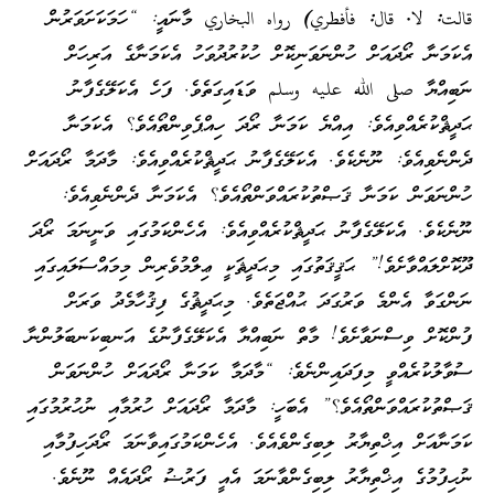
قالت: لا
.
قال: فأفطري) رواه البخاري
މާނައީ: “ހަމަކަށަވަރުން
އެކަމަނާ ރޯދައަށް ހުންނަވަނިކޮށް ހުކުރުދުވަހު އެކަމަނާގެ އަރިހަށް
ނަބިއްޔާ
صلى الله عليه وسلم
ވަޑައިގަތެވެ. ފަހެ އެކަލޭގެފާނު
ޙަދީޘްކުރެއްވިއެވެ: އިއްޔެ ކަމަނާ ރޯދަ ހިއްޕެވިންތޯއެވެ؟ އެކަމަނާ
ދެންނެވިއެވެ: ނޫނެކެވެ. އެކަލޭގެފާނު ޙަދީޘްކުރެއްވިއެވެ: މާދަމާ ރޯދައަށް
ހުންނަވަން ކަމަނާ ޤަޞްތުކުރައްވަންތޯއެވެ؟ އެކަމަނާ ދެންނެވިއެވެ:
ނޫނެކެވެ. އެކަލޭގެފާނު ޙަދީޘްކުރެއްވިއެވެ: އެހެންކަމުގައި ވަނީނަމަ ރޯދަ
ދޫކޮށްލައްވާށެވެ!” ޙަޤީޤަތުގައި މިޙަދީޘަކީ ޢިލްމުވެރިން މިމައްސަލައިގައި
ނަންގަވާ އެންމެ ވަރުގަދަ ޙުއްޖަތެވެ. މިޙަދީޘުގެ ފިޤުހާމެދު ވަރަށް
ފުންކޮށް ވިސްނަވާށެވެ! މާތް ނަބިއްޔާ އެކަލޭގެފާނުގެ އަނބިކަނބަލުންނާ
ސުވާލުކުރެއްވީ މިފަދައިންނެވެ: “މާދަމާ ކަމަނާ ރޯދައަށް ހުންނަވަން
ޤަޞްތުކުރައްވަންތޯއެވެ؟” އެބަހީ: މާދަމާ ރޯދައަށް ހުރުމާއި ނުހުރުމުގައި
ކަމަނާއަށް އިޚްތިޔާރު ލިބިގެންވެއެވެ. އެހެންކަމުގައިވާނަމަ ރޯދަހިފުމާއި
ނުހިފުމުގެ އިޚްތިޔާރު ލިބިގެންވާނަމަ އެއީ ފަރުޟު ރޯދައެއް ނޫނެވެ.