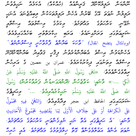
ނޫންކަން ދަލީލުކޮށްދޭ ޤަރީނާއެއް (ހެއްކެއް) އެކަމެއް ނަހީވެވުނު
ދަލީލުން ނުވަތަ އޭގެ ބޭރުން އެހެން ދަލީލުތަކަކުން ލިބިއްޖެނަމަ އެނަހީ
ނެގޭނީ ކަރާހަތުގެ މައްޗަށެވެ. މިކަމުގެ މިސާލުތައް އިސްލާމީ
ޝަރީޢަތުގައި ވަރަށްގިނައެވެ. ޢަރަބި ޙިކްމަތްތެރި ބަހެއްގައިވެއެވެ:
(وبالمثال يتضح المقال) “ވާހަކަ ބަޔާންވެ ފާޅުވާހުށީ މިސާލުންނެވެ.”
އެހެންކަމުން އިސްވެ އެބަޔާންކުރެވުނު ފިޤްހީ ޤަވާޢިދު ބަޔާންކޮށްދޭނޭ
މިސާލެއް މިތަނުގައި ޛިކުރުކުރަމެވެ. عمران بن حصين ގެ އަރިހުން
ރިވާވެގެންވެއެވެ:
«نَهَى رَسُولُ اللَّهِ صَلَّى اللَّهُ عَلَيْهِ وَسَلَّمَ عَنْ
الْكَيِّ ….» މާނައީ: ކަވާޖެހުން (ދޮންދަގަނޑުން ފަރުވާކުރުން) رَسُولُ
اللَّهِ صَلَّى اللَّهُ عَلَيْهِ وَسَلَّمَ ނަހީކުރެއްވިއެވެ. …”
މިޙަދީޘުގެ
ޝަރަޙައިގައި الحافظ ابن حجر ވިދާޅުވިއެވެ:
وَالنَّهْيُ فِيهِ مَحْمُولٌ
عَلَى الْكَرَاهَةِ أَوْ عَلَى خِلَافِ الْأَوْلَى لِمَا يَقْتَضِيهِ مَجْمُوعُ الْأَحَادِيثِ
މާނައީ: “އެ ޙަދީޘުގައި އެވާ ނަހީ ނެގިގެންވަނީ ކަރާހަތުގެ މައްޗަށެވެ.
ނުވަތަ އެންމެ އަޢުލާވެގެންވާ ގޮތާ ޚިލާފުވުމުގެ މައްޗަށެވެ. އެއީ ހުރިހާ