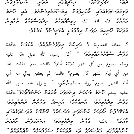
ދުވަހު ރޯދަހިފާށެވެ!” މިޙަދީޘުގައި އެވަނީ ކަނޑައެޅިގެން
ވަކިދުވަސްތަކެއްގައި ރޯދަހިފުމަށް އިރުޝާދުދެވިގެންނެވެ. އެއީ ކޮންމެ
މަހެއްގެ 13، 14، 15، މިތިންދުވަހެވެ. މިދުވަސްތަކުގެ ތެރެއިން
ދުވަހަކާ ހޮނިހިރު ދުވަސް ދިމާވުމަކީ އެކަށީގެންވާ ކަމެކެވެ.
5 معاذة العدوية ގެ އަރިހުން ރިވާވެގެންވެއެވެ. އެކަމަނާ عائشة
ގެފާނާ ސުވާލުކުރެއްވިއެވެ: ” أكان رسول الله صلى الله عليه
وسلم يصوم من كل شهر ثلاثة أيام؟ قالت: نعم. فقلت لها:
من أي أيام الشهر كان يصوم؟ قالت: لم يكن يبالي من أي
أيام الشهر يصوم.”رواه مسلم.މާނައީ: ” رسول الله صلى الله
عليه وسلم ކޮންމެ މަހަކުން ތިންދުވަހު ރޯދައަށް ހުންނަވާތޯއެވެ؟عائشة
ގެފާނު ވިދާޅުވިއެވެ: އާނއެކެވެ! އެހިނދު އަހުރެން ދެންނެވީމެވެ:
އެކަލޭގެފާނު ރޯދައަށް ހުންނަވަނީ މައްސަރުގެ ކޮންކޮން ދުވަސްތަކެއްގައި
ތޯއެވެ؟ عائشة ގެފާނު ވިދާޅުވިއެވެ: އެކަލޭގެފާނު ރޯދައަށް
ހުންނެވުމުގައި މައްސަރުގެ ވަކި ދުވަހަކަށް ސަމާލުކަމެއް ނުދެއްވައެވެ.”