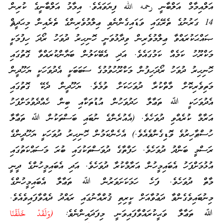
އަލްއިމާމް އަލްބާނީ رحمه الله ފިޔަވައެވެ. އިމާމު އަލްބާނީގެ ކުރިން
14 ގަރުނުގެ ތެރޭގައި ވަޑައިގެންނެވި ޢިލްމުވެރިންގެ ތެރެއިން މިޙަދީޘް
ޞައްޙަކުރައްވާ ޢިލްމުވެރިން ވިދާޅުވަނީ ހޮނިހިރު ދުވަހު ރޯދަ ހިފުމަކީ
މަކްރޫހު ކަމެއް ކަމުގައެވެ. އަދި އެބޭކަލުން ބަޔާންކުރައްވާ ގޮތުގައި
ހޮނިހިރު ދުވަހު ރޯދަހިފުން މަކްރޫހުވުމުގެ ސަބަބަކީ އެދުވަހަކީ ޔަހޫދީން
މަތިވެރިކޮށް މާތްކުރާ ދުވަހަކަށް ވުމެވެ. ޔަހޫދީން ދެކޭ ގޮތުގައި
އެދުވަހަކީ ﷲ ތަޢާލާ ހަދުވަހުން އުޑުތަކާއި ބިން ހެއްދެވުމަށްފަހު
އަރާމް ކުރެއްވި ދުވަހެވެ. (އެއުރެންގެ ނުބައި ބަސްތަކުން ﷲ ތަޢާލާ
ހުސްޠާހިރުވެ ވޮޑިގެންވެއެވެ.) އެހެންކަމުން ހޮނިހިރު ދުވަހަކީ ޔަހޫދީންގެ
ރަސްމީ ބަންދު ދުވަހެވެ. ހަފްތާގެ ދުވަސްތަކުގައި ބުރަ މަސައްކަތުގައި
އުޅުމަށްފަހު އެބައިމީހުން އަރާމްކުރާ ދުވަހެވެ. އަދި އެބައިމީހުންގެ ދީނީ
މާތް ދުވަހެވެ. ފަހެ ހަމަކަށަވަރުން ﷲ ތަޢާލާ އެބައިމީހުންގެ
މިނުބައިވެގެންވާ ދަޢުވާއަށް ކީރިތި ޤުރްއާނުގައި ރައްދު ދެއްވާފައިވެއެވެ.
ﷲ ތަޢާލާ ވަޙީކުރައްވާފައިވަނީ މިފަދައިންނެވެ:
(وَلَقَدْ خَلَقْنَا