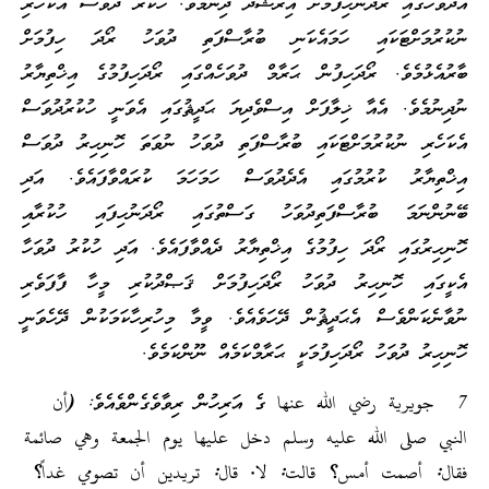
އެދުވަހުގައި ރޯދަނުހިފުމަށް އިރުޝާދު ދިނުމެވެ. ހުކުރު ދުވަސް އެކަހެރި
ނުކުރުމަށްޓަކައި ހަމައެކަނި ބުރާސްފަތި ދުވަހު ރޯދަ ހިފުމަށް
ބާރުއެޅުމެވެ. ރޯދަހިފުން ޙަރާމް ދުވަހެއްގައި ރޯދަހިފުމުގެ އިޚްތިޔާރު
ނުދިނުމެވެ. އެއާ ޚިލާފަށް އިސްވެދިޔަ ޙަދީޘުގައި އެވަނީ ހުކުރުދުވަސް
އެކަހެރި ނުކުރުމަށްޓަކައި ބުރާސްފަތި ދުވަހު ނުވަތަ ހޮނިހިރު ދުވަސް
އިޚްތިޔާރު ކުރުމުގައި އެދެދުވަސް ހަމަހަމަ ކުރައްވާފައެވެ. އަދި
ބޭނުންނަމަ ބުރާސްފަތިދުވަހު ގަސްތުގައި ރޯދަނުހިފައި ހުކުރާއި
ހޮނިހިރުގައި ރޯދަ ހިފުމުގެ އިޚްތިޔާރު ދެއްވާފައެވެ. އަދި ހުކުރު ދުވަހާ
އެކީގައި ހޮނިހިރު ދުވަހު ރޯދަހިފުމަށް ޤަޞްދުކުރި މީހާ ފާފަވެރި
ނުވާނެކަންވެސް އެޙަދީޘުން ދޭހަވެއެވެ. ވީމާ މިހުރިހާކަމަކުން ދޭހެވަނީ
ހޮނިހިރު ދުވަހު ރޯދަހިފުމަކީ ޙަރާމްކަމެއް ނޫންކަމެވެ.
7
جويرية رضي الله عنها
ގެ އަރިހުން ރިވާވެގެންވެއެވެ:
(أن
النبي صلى الله عليه وسلم دخل عليها يوم الجمعة وهي صائمة
فقال: أصمت أمس؟ قالت: لا. قال: تريدين أن تصومي غداً؟