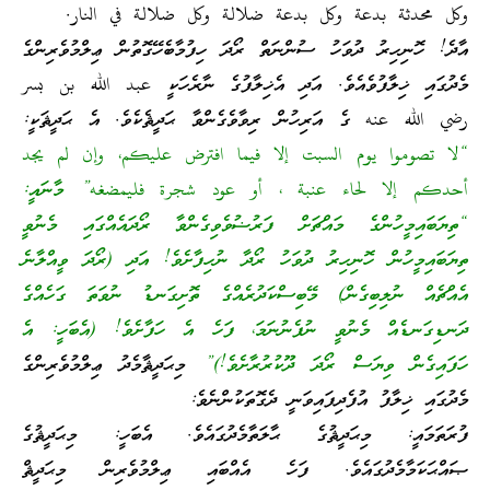
وكل محدثة بدعة وكل بدعة ضلالة وكل ضلالة في النار.
އާދެ! ހޮނިހިރު ދުވަހު ސުންނަތް ރޯދަ ހިފުމާބެހޭގޮތުން ޢިލްމުވެރިންގެ
މެދުގައި ޚިލާފުވެއެވެ. އަދި އެޚިލާފުގެ ނާރެހަކީ عبد الله بن بسر
رضي الله عنه ގެ އަރިހުން ރިވާވެގެންވާ ޙަދީޘެކެވެ. އެ ޙަދީޘަކީ:
“لا تصوموا يوم السبت إلا فيما افترض عليكم، وإن لم يجد
أحدكم إلا لحاء عنبة ، أو عود شجرة فليمضغه” މާނައީ:
“ތިޔަބައިމީހުންގެ މައްޗަށް ފަރުޟުވެވިގެންވާ ރޯދައެއްގައި މެނުވީ
ތިޔަބައިމީހުން ހޮނިހިރު ދުވަހު ރޯދާ ނުހިފާށެވެ! އަދި (ރޯދަ ވީއްލާނެ
އެއްޗެއް ނުލިބިގެން) މޭބިސްކަދުރެއްގެ ތޮށިގަނޑު ނުވަތަ ގަހެއްގެ
ދަނޑިގަނޑެއް މެނުވީ ނުފެނުނަމަ، ފަހެ އެ ހަފާށެވެ! (އެބަހީ: އެ
ހަފައިގެން ވިޔަސް ރޯދަ ދޫކުރުރާށެވެ!)”
މިޙަދީޘާމެދު ޢިލްމުވެރިންގެ
މެދުގައި ޚިލާފު އުފެދިފައިވަނީ ދެގޮތަކުންނެވެ:
ފުރަތަމައީ: މިޙަދީޘުގެ ޙާލަތާމެދުގައެވެ. އެބަހީ: މިޙަދީޘުގެ
ޞައްޙަކަމާމެދުގައެވެ. ފަހެ އެއްބައި ޢިލްމުވެރިން މިޙަދީޘް