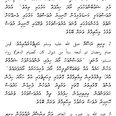
މުޅި ޝަޢުބާންމަހުގައި ރޯދަ ހިއްޕަވާ ކަމުގައި ވިއެވެ.” އެމަދު
ދުވަސްތަކަކީ ކަނޑައެޅިގެން ހޮނިހިރު ދުވަސްތައް ކަމުގައި އެނގޭކަށް
ނެތެވެ. އެހެންކަމުގައި ވާނަމަ އެދުވަސްތަކުގެ ތެރޭގައި ހޮނިހިރު ދުވަސް
ވުމުގެ އިޙްތިމާލު ވަރަށް ބޮޑެވެ.
2 ކީރިތި ރަސޫލާ
صلى الله عليه وسلم
ޙަދީޘްކުރެއްވިއެވެ:
(
من
صام رمضان ثم أتبعه ستاً من شوال كان كصيام الدهر
)
رواه
مسلم.
މާނައީ: “ރަމަޟާންމަހު ރޯދަ ހިފައި، ދެންއެއަށްފަހު ޝައްވާލު
މަހުން ހަޔެއް އެއާ ތަބަޢަކޮށްފިމީހާގެ ރޯދަ މުޅިއަހަރުގެ ރޯދަފަދައެވެ.”
އާދެ! ޢިލްމުވެރިން އިއްތިފާޤުވާ ގޮތުގައި މިޙަދީޘުގައި އެވާ ހަރޯދަ ހިފުން
އެންމެ މޮޅުއިތުރު ގޮތަކީ ވަޅުޢީދު ދުވަހުން ފެށިގެން ހަދުވަސް
ހަމަވަންދެން ވިދިވިދިގެން ހިފުމެވެ. ވީމާ އެދުވަސްތަކުގެ ތެރެއަށް
ހޮނިހިރު ދުވަސް ވަނުމުގެ އިޙްތިމާލު ވަރަށް ބޮޑެވެ.
3
عبد الله بن عمرو بن العاص
އަށް އިރުޝާދު ދެއްވަމުން ކީރިތި