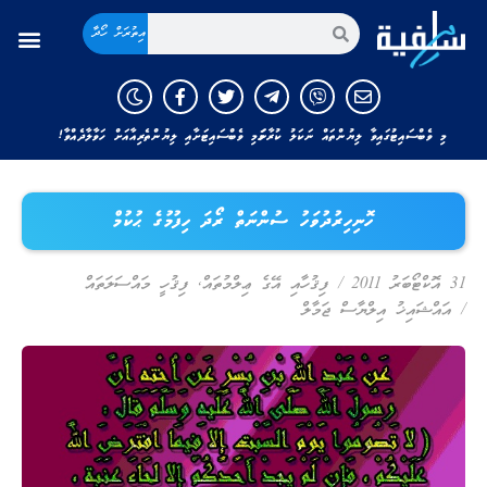
އިތުރަށް ހޯދާ
މި ވެބްސައިޓުގައިވާ ލިޔުންތައް ނަކަލު ކުރާނަމަ މި ވެބްސައިޓަށާއި ލިޔުންތެރިއާއަށް ހަވާލާދެއްވާ!
ހޮނިހިރުދުވަހު ސުންނަތް ރޯދަ ހިފުމުގެ ޙުކުމް
31 އޮކްޓޯބަރު 2011
/
ފިޤުހާއި އޭގެ ޢިލްމުތައް
,
ފިޤުހީ މައްސަލަތައް
/
އައްޝައިޚު އިލްޔާސް ޖަމާލް