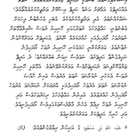
އިސްކުރެވިގެންވެއޭ ބުނުމަކީ ދެޙަދީޘް ޖަމްޢުކުރުމެއްތޯއެވެ؟ ނުވަތަ
އެއްޙަދީޘުގެ މައްޗަށް އަނެއް ޙަދީޘް އިސްކޮށް ތަރްޖީޙްކުރުމެއްތޯއެވެ؟
ޝައްކެއްނެތެވެ. އެއީ ތަރްޖީޙްކުރުމެކެވެ. އެބަހީ އެހެންބުނާ މީހަކަށް
އެބުނެވެނީ: ހައްޖުމަހުގެ ނުވަދުހުގައި ހޮނިހިރު ދުވަސް ޝާމިލްވާގޮތަށް
ނުވަދުވަހު ރޯދަހިފުމަކީ ހުއްދަކަމެއް ނޫނެވެ. އެޙަދީޘަށް ޢަމަލުކޮށްގެން
ނުވާނެއެވެ. ޢަމަލުކުރާނީ ހަމައެކަނި ހޮނިހިރު ދުވަހު ރޯދަހިފުން
ނަހީވެގެންވާ ޙަދީޘަށެވެ. ނަމަވެސް ނިކަން ބައްލަވާށެވެ! ދެ ޙަދީޘް
ޖަމްޢުކޮށްފިނަމަ ދެޙަދީޘަށްވެސް ޢަމަލުކުރެވޭނެއެވެ. އެގޮތަކީ ހޮނިހިރު
ދުވަސް އެކަހެރި ނުކުރާނަމަ ނުވަތަ އެދުވަސް ވަކިން ޚާއްޞަ
ނުކުރާނަމަ ނުވަތަ އެދުވަހު ރޯދަހިފުމަކީ އާދަޔަކަށް ނުހަދާނަމަ އެދުވަހު
ރޯދަހިފުން ހުއްދަވުމެވެ. އެއިރުން ޙައްޖުމަހުގެ ދިހަދުވަހުވެސް އަދި
ހޮނިހިރު ދުވަހާ ދިމާވާ އެހެން މާތްދުސްތަކުގައިވެސް ރޯދަހިފުނީއެވެ.
އަދި ހުރިހާ ޙަދީޘަކަށް ޢަމަލުކުރެވުނީއެވެ.
9
عَبْد اللَّهِ بْنِ مَسْعُود
ގެ އަރިހުން ރިވާވެގެންވެއެވެ:
(كَانَ