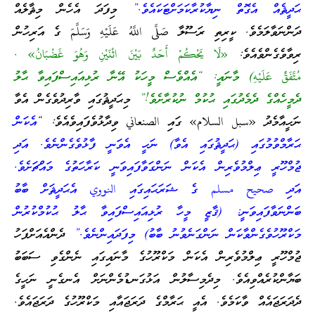
ޙަދީޘެއް އެގޮތް ނިޔާކުރާކަމަށްޓަކައެވެ.”
މިފަދަ އެހެން މިޘާލެއް
ދަންނަވާލަމެވެ. ކީރިތި ރަސޫލާ صَلَّى اللَّهُ عَلَيْهِ وَسَلَّمَ ގެ އަރިހުން
ރިވާވެގެންވެއެވެ:
«لَا يَحْكُمْ أَحَدٌ بَيْنَ اثْنَيْنِ وَهُوَ غَضْبَانُ» .
مُتَّفَقٌ عَلَيْهِ) މާނައީ: “އެއްވެސް މީހަކު އޭނާ ރުޅިއައިސްފައިވާ ޙާލު
ދެމީހެއްގެ ދެމެދުގައި ޙުކުމް ނުކުރާށެވެ!”
މިޙަދީޘުގައި ވާރިދުވެގެން އެވާ
ނަހީއާމެދު «سبل السلام» ގައި الصنعاني ވިދާޅުވެފައިވެއެވެ: “
އެކަން
ޙަރާމްވުމުގައި (ޙަދީޘުގައި އެވާ) ނަހީ އެވަނީ ފާޅުވެގެންނެވެ. އަދި
ޖުމްހޫރީ ޢިލްމުވެރިން އެކަން ނަންގަވާފައިވަނީ ކަރާހަތުގެ މައްޗަށެވެ.
އަދި صحيح مسلم ގެ ޝަރަޙައިގައި النووي އެޙަދީޘަށް ބާބު
ބަންނަވާފައިވަނީ: (ޤާޒީ މީހާ ރުޅިއައިސްފައިވާ ޙާލު ޙުކުމްކުރުން
މަކްރޫހުވެގެންވާކަން ނަންގަނެވުނު ބާބު) މިފަދައިންނެވެ.”
ދެންއެއަށްފަހު
ޖުމްހޫރީ ޢިލްމުވެރިން އެކަން މަކްރޫހުގެ މާނައިގައި ނެންގެވި ސަބަބު
ބަޔާންކުރެއްވިއެވެ. މިދެމިސާލުން އަޅުގަނޑުމެންނަށް އެނގެނީ ނަހީގެ
ދެދަރަޖައެއް ވާކަމެވެ. އެއީ ޙަރާމްގެ ދަރަޖައާއި މަކްރޫހުގެ ދަރަޖައެވެ.