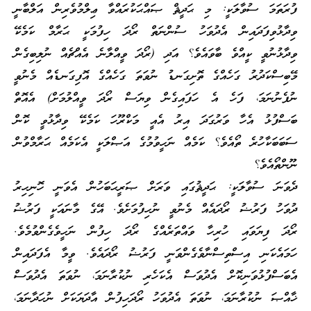
ފުރަތަމަ ސުވާލަކީ: މި ޙަދީޘް ޞައްޙަކުރައްވާ ޢިލްމުވެރިން އަލްބާނީ
ވިދާޅުވިފަދައިން އެދުވަހު ސުންނަތް ރޯދަ ހިފުމަކީ ޙަރާމް ކަމެކޭ
ވިދާޅުނުވީ ކީއްވެ ބާވައެވެ؟ އަދި (ރޯދަ ވީއްލާނެ އެއްޗެއް ނުލިބިގެން
މޭބިސްކަދުރު ގަހެއްގެ ތޮށިގަނޑު ނުވަތަ ގަހެއްގެ އޮފިގަނޑެއް މެނުވީ
ނުފެނުނަމަ، ފަހެ އެ ހަފައިގެން ވިޔަސް ރޯދަ ވީއްލުމަށް) އެއޮތް
ބަސްފުޅު އެހާ ވަރުގަދަ އިރު އެއީ މަކްރޫހަ ކަމެކޭ ވިދާޅުވީ ކޮން
ސަބަބަކާހުރެ ތޯއެވެ؟ ކަމެއް ނަހީވުމުގެ އަޞްލަކީ އެކަމެއް ޙަރާމްވުން
ނޫންތޯއެވެ؟
ދެވަނަ ސުވާލަކީ: ޙަދީޘުގައި ވަރަށް ޞަރީޙަބަހުން އެވަނީ ހޮނިހިރު
ދުވަހު ފަރުޟު ރޯދައެއް މެނުވީ ނުހިފުމަށެވެ. އޭގެ މާނައަކީ ފަރުޟު
ރޯދަ ފިޔަވައި ހުރިހާ ވައްތަރެއްގެ ރޯދަ ހިފުން ނަހީވެގެންވުމެވެ.
ހަމައެކަނި އިސްތިސްނާވެގެންވަނީ ފަރުޟު ރޯދައެވެ. ވީމާ އެފަދައިން
އެބަސްފުޅުވަނިކޮށް އެދުވަސް އެކަހެރި ނުކުރާނަމަ، ނުވަތަ އެދުވަސް
ޚާއްޞަ ނުކުރާނަމަ، ނުވަތަ އެދުވަހު ރޯދަހިފުން އާދަޔަކަށް ނުހަދާނަމަ،