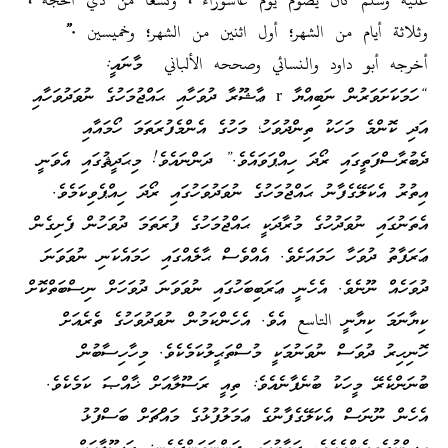
عليه وسلم كان يصوم يوم عاشوراء ، وتسعا من ذي الحجة ،
وثلاثة أيام من الشهر؛ أول اثنين من الشهر؛ وخميسين .”
أخرجه أبو داود والنسائي وصححه الألباني
މާނައީ:
“ހަމަކަށަވަރުން ނަބިއްޔާ r ޢާޝޫރާ ދުވަހާއި ޙައްޖުމަހުގެ ނުވަދުވަހާއި
އަދި ކޮންމެ މަހަކު ތިންދުވަހު؛ މަހުގެ އެންމެފުރަތަމަ ހޯމައާއި
ދެބުރާސްފަތީގައި ރޯދަ ހިއްޕަވައެވެ.” ދަންނައެވެ! މިޙަދީޘުގައި އެވަނީ
އިތުރު އެކަލޭގެފާނު ޙައްޖުމަހުގެ ނުވަދުވަހުގައި ރޯދަ ހިއްޕެވިކަމެވެ.
އެތަނުގައި ނުވަދުހުގެ މުރާދަކީ ޙައްޖުމަހުގެ ފުރަތަމަ ދުވަހުން ފެށިގެން
ޢަރަފާތު ދުވަހާ ހަމައަށެވެ. އެއްވެސް ޙާލެއްގައި ހަމައެކަނި ނުވަވަނަ
ދުވަހެއް ނޫނެވެ. އެހެނީ ޢަރަބިބަހުގައި ނުވަވަނަ ދުވަހަށް ނިސްބަތްކޮށް
ކިޔާނަމަ ކިޔާނީ
التاسع
އެވެ. އެހެންކަމުން ނުވަދުވަހުގެ ތެރެއަށް
ހޮނިހިރު ދުވަސް ނުވަނުމަކީ މުސްތަޙީލުކަމެކެވެ. މިހާހިސާބުން
ބުނަންކެރޭ މީހަކު ބުނެފާނެއެވެ: ތިއީ ރަސޫލާއަށް ޚާއްޞަ ކަމެކެވެ.
އެހެން ނޫނަސް އެކަލޭގެފާނުގެ ޢަމަލުފުޅުގެ މައްޗަށް ބަސްފުޅު