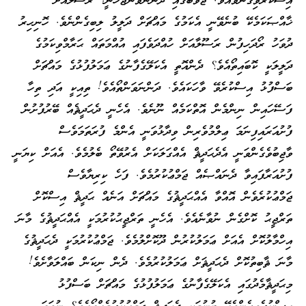
އިސްކުރެވިގެންވެއެވެ. ޖަވާބުގައި ދަންނަވަންޖެހެނީ: ރަސޫލާއަށް
ޚާއްޞަކަމެކޭ ބުނެވޭނީ އެކަމުގެ މައްޗަށް ދަލީލު ލިބިގެންނެވެ. ހޮނިހިރު
ދުވަހު ރޯދަހިފުން ރަސޫލާއަށް ހުއްދަވެފައި އުއްމަތައް ޙަރާމްވިކަމުގެ
ދަލީލަކީ ކޮބައިތޯއެވެ؟ ދެންއޮތީ އެކަލޭގެފާނުގެ ޢަމަލުފުޅުގެ މައްޗަށް
ބަސްފުޅު އިސްކުރެވޭ ވާހަކައެވެ. ދަންނަވަންތޯއެވެ! ތިއިކީ އަދި ތިހާ
ފަސޭހައިން ނިންމެން އޮތްކަމެއް ނޫނެވެ. އެހެނީ ދެޙަދީޘެއް ބޭރުފުށުން
ފުށުއަރައިފިނަމަ ޢިލްމުވެރިން ވިދާޅުވަނީ އެންމެ ފުރަތަމަވެސް
ވާޖިބުވެގެންވަނީ އެދެޙަދީޘް އެއްގަލަކަށް އެރުވޭތޯ ބެލުމެވެ. އެއަށް ކިޔަނީ
ފުށުއަރާފައިވާ ދެނައްޞެއް ޖަމްޢުކުރުމެވެ. ފަހެ ކިރިޔާވެސް
ޖަމްޢުކުރެވެން އޮއްވާ އެއްޙަދީޘުގެ މައްޗަށް އަނެއް ޙަދީޘް އިސްކޮށް
ތަރްޖީޙު ކޮށްގެން ނުވާނެއެވެ. އެހެނީ ތަރްޖީޙުކުރުމަކީ އެއްޙަދީޘުގެ މާނަ
އިހްމާލުކޮށް އެއަށް ޢަމަލުކުރުން ދޫކޮށްލުމެވެ. ޖަމްޢުކުރުމަކީ ދެޙަދީޘުގެ
މާނަ ޘާބިތުކޮށް ދެޙަދީޘަށް ޢަމަލުކުރުމެވެ. ދެން ނިކަން ބައްލަވާށެވެ!
މިޙަދީޘާމެދުގައި އެކަލޭގެފާނުގެ ޢަމަލުފުޅުގެ މައްޗަށް ބަސްފުޅު