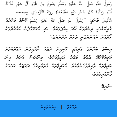
رَسُولُ اللَّهِ صَلَّى اللَّهُ عَلَيْهِ وَسَلَّمَ يَصُومُ مِنْ غُرَّةِ كُلِّ شَهْرٍ ثَلَاثَةَ
أَيَّامٍ وَقَلَّمَا
كَانَ يفْطر
يَوْم الْجُمُعَةَ.) رَوَاهُ التِّرْمِذِي وصححه
الألباني
މާނައީ: “
رَسُولُ اللَّهِ صَلَّى اللَّهُ عَلَيْهِ وَسَلَّمَ
ކޮންމެ މަހެއްގެ
ކުރީކޮޅުގައި ތިންދުވަހު ރޯދަ ހިއްޕަވައެވެ. އަދި އެކަލޭގެފާނު ހުކުރުދުވަހު
ރޯދައަށް ނުހުންނަވަނީ ވަރަށް މަދުންނެވެ.”
އިސްވެ ބަޔާންވެ އެދިޔައީ ހޮނިހިރު ދުވަހު ރޯދަހިފުން ހުއްދަކަމަށް
ދަލީލުކޮށްދޭ ޢާއްމު ބައެއް ޙަދީޘްތަކެވެ. މިނޫނަސް ވަރަށް ގިނަ
ޙަދީޘްތައް ވާރިދުވެގެންވެއެވެ. އެޙަދީޘްތައް މުތަވާތިރުގެ ދަރަޖައާ ހަމައަށް
ފޯރާފައިވެއެވެ.
-ނުނިމޭ –
ތަޢާރަފް
ލިޔުންތެރިން