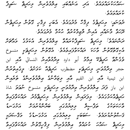
ޞައްޙަކުރައްވައެވެ. އަދި އަނެއްބައި ޢިލްމުވެރިން މިޙަދީޘް ޟަޢީފް
ކުރައްވައެވެ.
ދެވަނައީ: މިޙަދީޘުގެ ފިޤްހާ މެދުގައެވެ. އެބަހީ ފިޤްހީ ގޮތުން މިޙަދީޘުން
ދޭހަވާ މާނައާއި އެއިން ލާޒިމްކުރުވާ ޙުކުމާ މެދުގައެވެ.
ދަންނައެވެ! މިޙަދީޘް ޟަޢީފްކުރައްވާ ޢިލްމުވެރިން އެކަމުގެ މައްޗަށް
އެކިގޮތްގޮތުން ވާހަކަ ދައްކަވާފައިވެއެވެ. އެގޮތުން މިޙަދީޘަކީ منسوخ
ވެގެންވާ ޙަދީޘެކޭ އިމާމު أبو داود ވިދާޅުވާއިރު النسائي އާއި ابن
حجر ވިދާޅުވަނީ މިޙަދީޘަކީ مضطرب ޙަދީޘެއް ކަމަށެވެ. މީގެއިތުރުން
ابن تيمية އާއި ابن القيم އާއި މިޒަމާނުގެ ޢިލްމުވެރިންގެ ތެރެއިން
ابن باز ފަދަ ޢިލްމުވެރިން ވިދާޅުވަނީ މިޙަދީޘަކީ منسوخ ނުވަތަ شاذ
ޙަދީޘެއްކަމުގައެވެ. މިފަދައިން ޢިލްމުވެރިން މިޙަދީޘާމެދު ދައްކަވާފައިވާ
ވާހަކަތަކުގެ ތަފްޞީލް މިލިޔުމުގައި ބަޔާންކުރުމަށް އަޅުގަނޑު
ޤަޞްތުނުކުރަމެވެ. ސަބަބަކީ މިލިޔުމުގައި އަޅުގަނޑުގެ މަޤްޞަދަކީ
މިޙަދީޘް ޞައްޙަ ކުރައްވާ ޢިލްމުވެރިން ފިޤްހީގޮތުން ދައްކަވާފައިވާ