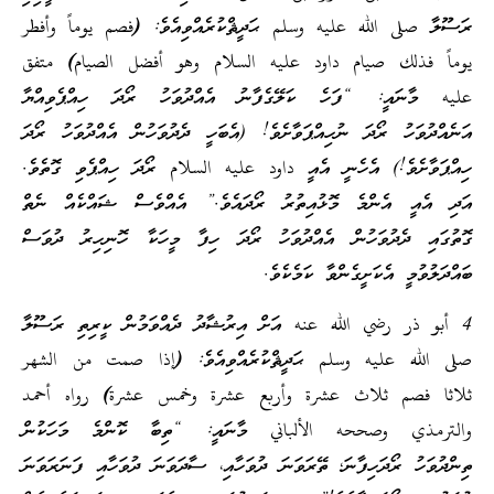
ރަސޫލާ
صلى الله عليه وسلم
ޙަދީޘްކުރެއްވިއެވެ:
(
فصم يوماً وأفطر
يوماً فذلك صيام داود عليه السلام وهو أفضل الصيام) متفق
عليه
މާނައީ: “ފަހެ ކަލޭގެފާނު އެއްދުވަހު ރޯދަ ހިއްޕެވިއްޔާ
އަނެއްދުވަހު ރޯދަ ނުހިއްޕަވާށެވެ! (އެބަހީ ދެދުވަހުން އެއްދުވަހު ރޯދަ
ހިއްޕަވާށެވެ!) އެހެނީ އެއީ داود عليه السلام ރޯދަ ހިއްޕެވި ގޮތެވެ.
އަދި އެއީ އެންމެ މޮޅުއިތުރު ރޯދައެވެ.” އެއްވެސް ޝައްކެއް ނެތް
ގޮތުގައި ދެދުވަހުން އެއްދުވަހު ރޯދަ ހިފާ މީހަކާ ހޮނިހިރު ދުވަސް
ބައްދަލުވުމީ އެކަށީގެންވާ ކަމެކެވެ.
4
أبو ذر رضي الله عنه
އަށް އިރުޝާދު ދެއްވަމުން ކީރިތި ރަސޫލާ
صلى الله عليه وسلم
ޙަދީޘްކުރެއްވިއެވެ:
(إذا صمت من الشهر
ثلاثا فصم ثلاث عشرة وأربع عشرة وخمس عشرة) رواه أحمد
والترمذي وصححه الألباني
މާނައީ: “ތިބާ ކޮންމެ މަހަކުން
ތިންދުވަހު ރޯދަހިފާނަ؛ ތޭރަވަނަ ދުވަހާއި، ސާދަވަނަ ދުވަހާއި ފަނަރަވަނަ