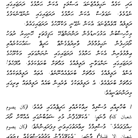
އަދި ކަމެއް ނަހީވެއްޖެނަމަ އަޞްލަކީ އެކަން ޙަރާމުގެ ދަރަޖައިގައި
ނެގުމެވެ. ނަމަވެސް އެކަން ޙަރާމުގެ ދަރަޖައިގައި ނުނުގޭނެކަމުގެ
ދަލީލެއް އޮވެއްޖެނަމަ އެކަން ނެގޭނީ މަކްރޫހުގެ ދަރަޖައިގައެވެ.
މިހާހިސާބުން އަޅުގަނޑުމެން ދަންނަންޖެހޭ ޙަޤީޤަތަކީ ހޮނިހިރު ދުވަހު
ރޯދަހިފުން ނަހީވުމާމެދު ވާރިދުވެގެންވާ ޙަދީޘް ޞައްޙަކުރެއްވި
ޢިލްމުވެރިން އެކަން ޙަރާމުގެ ދަރަޖައިގައި ނުނަންގަވައި މަކްރޫހުގެ
ދަރަޖައިގައި ނަންގަވާނީ ދަލީލެއްގެ މައްޗަށް ބުރަވެކަމެވެ. އާދޭހެވެ!
އެންމެ ދަލީލެއްގެ މައްޗަށް ބުރަވެއެއްނޫނެވެ. އެތައް ދަލީލުތަކެއްގެ
މައްޗަށް ބުރަވެއެވެ. އެ ދަލީލުތަކުގެ ތެރެއިން ބައެއް ދަލީލުތައް ތިރީގައި
މިދަންނަވަނީއެވެ:
1 ބުޚާރީއާއި މުސްލިމް ރިވާކުރެއްވި ޙަދީޘެއްގައި ވެއެވެ:
(كان يصوم
شعبان كله)
މާނައީ: “އެކަލޭގެފާނު މުޅި ޝަޢުބާނުގައި އެއްކޮށް ރޯދަ
ހިއްޕަވައެވެ.” މުސްލިމްގެ ރިވާޔަތުގައިވަނީ މިފަދައިންނެވެ:
(كان يصوم
شعبان إلا قليلاً)
މާނައީ: “އެކަލޭގެފާނު މަދުދުވަސްތަކެއް ފިޔަވައި