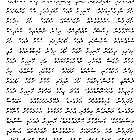
ދުވަހެއްގައި ރޯދަހިފާގޮތަށް މެނުވީ ތިޔަބައިމީހުންކުރެ މީހަކު ހުކުރުދުވަހު
ރޯދަ ނުހިފާހުށިކަމެވެ.” ހޮނިހިރު ދުވަހު ރޯދަހިފުމަކީ އެހާ ވަރުގަދައަށް
ރޯދަހިފުން ޙަރާމްވެގެންވާ ދުވަހެއްނަމަ އެދުވަހު ރޯދަ ހިފުމަށް
އެކަލޭގެފާނު އިރުޝާދު ނުދެއްވީހެވެ. މިހެން ދެންނެވީމާ ބުނާމީހަކު
ބެނެފާނެއެވެ: ބުރާސްފަތި ދުވަހު ރޯދަނުހިފައި ހުކުރު ދުވަހު ރޯދަ
ހިފައިފި މީހާއަށް ހޮނިހިރު ދުވަހު ރޯދަ ހިފުން ވާޖިބުވާނެއެވެ. އެއީ
ހުކުރު ދުވަސް އެކަހެރި ނުކުރުމަށްޓަކައެވެ. އަދި ހޮނިހިރު ދުވަހު
ހިފުން ޙަރާމްވަނީ ސުންނަތް ރޯދައެވެ. ޖަވާބުގައި ބުނަމެވެ: ތިޔަ
ދެންނެވީ ބުރާސްފަތިދުވަހު ރޯދަ ނުހިފައި ހުކުރު ދުވަހު ރޯދައަށް
ހުރިމީހާގެ ވާހަކަނޫންތޯއެވެ؟ އެފަދަ މީހާގެ މައްޗަށް ހޮނިހިރު ދުވަހު
ރޯދަހިފުން ވާޖިބުވުމާމެދު އަޅުގަނޑު ދެކޮޅުނަހަދަމުއެވެ. ނަމަވެސް
އަޅުގަނޑު ދަންނަވަން މިއުޅެނީ އެހެން ޙާލަތެކެވެ. އެޙާލަތާމެދު ފުންކޮށް
ވިސްނަވާށެވެ! ތަޞައްވުރު ކޮށްލައްވާށެވެ! ހޮނިހިރު ދުވަހަކީ ސުންނަތް
ރޯދަހިފުން އެހާ ވަރުގަދައަށް ޙަރާމްވެގެންވާ ދުވަހެއްނަމަ އަޞްލަކީ