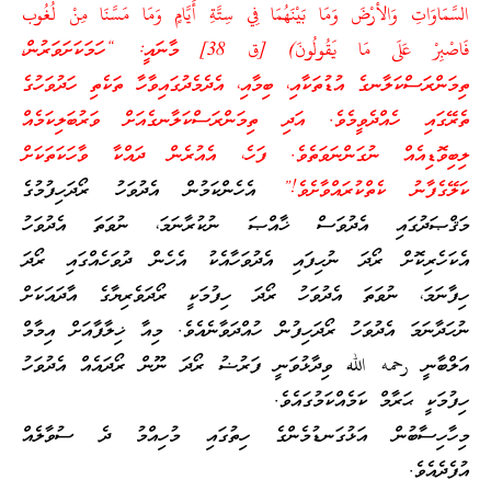
السَّمَاوَاتِ وَالأرْضَ وَمَا بَيْنَهُمَا فِي سِتَّةِ أَيَّامٍ وَمَا مَسَّنَا مِنْ لُغُوب
فَاصْبِرْ عَلَى مَا يَقُولُونَ) [ق 38] މާނައީ: “ހަމަކަށަވަރުން،
ތިމަންރަސްކަލާނގެ އުޑުތަކާއި، ބިމާއި، އެދެމެދުގައިވާހާ ތަކެތި ހަދުވަހުގެ
ތެރޭގައި ހެއްދެވީމެވެ. އަދި ތިމަންރަސްކަލާނގެއަށް ވަރުބަލިކަމެއް
ލިބިވޮޑިއެއް ނުގަންނަވަތެވެ. ފަހެ، އެއުރެން ދައްކާ ވާހަކަތަކަށް
ކަލޭގެފާނު ކެތްކުރައްވާށެވެ!”
އެހެންކަމުން އެދުވަހު ރޯދަހިފުމުގެ
މަޤްޞަދުގައި އެދުވަސް ޚާއްޞަ ނުކުރާނަމަ، ނުވަތަ އެދުވަހު
އެކަހެރިކޮށް ރޯދަ ނުހިފައި އެދުވަހާއެކު އެހެން ދުވަހެއްގައި ރޯދަ
ހިފާނަމަ، ނުވަތަ އެދުވަހު ރޯދަ ހިފުމަކީ ރޯދަވެރިޔާގެ އާދައަކަށް
ނުހަދާނަމަ އެދުވަހު ރޯދަހިފުން ހުއްދަވާނެއެވެ. މިއާ ޚިލާފާއަށް އިމާމް
އަލްބާނީ رحمه الله ވިދާޅުވަނީ ފަރުޟު ރޯދަ ނޫން ރޯދައެއް އެދުވަހު
ހިފުމަކީ ޙަރާމް ކަމެއްކަމުގައެވެ.
މިހާހިސާބުން އަޅުގަނޑުމެންގެ ހިތުގައި މުހިއްމު ދެ ސުވާލެއް
އުފެދެއެވެ.