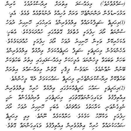
(ސަމާލުވާށެވެ!) މިމައްސަލަ އިތުރަށް ދިރާސާކުރުމުގެ ކުރިން
އަޅުގަނޑުމެން ދަންނަންޖެހޭ ވަރަށް މުހިއްމު ދެނުކުތާއެއް ވެއެވެ. އެއީ:
(1)މިޙަދީޘް ޟަޢީފްކުރައްވާ ޢިލްމުވެރިންގެ އަރިހުގައި ހޮނިހިރު ދުވަހު
ސުންނަތް ރޯދަ ހިފުމަކީ މުޠްލަޤު ގޮތެއްގައި ހުއްދަކަމެކެވެ. އެބަހީ:
އެކަހެރިކޮށް ވަކިން ހޮނިހިރު ދުވަހު ރޯދަ ހިފުމަކީ ހުއްދަކަމެކެވެ.
އެހެންކަމުން މިޙަދީޘަކީ ޟަޢީފް ޙަދީޘެއްކަމަށް ވިދާޅުވާ ޢިލްމުވެރިންގެ
ބަހަށް ތަބަޢަވާ މީހެންނަމަ އެމީހަކަށް މިމައްސަލައިގައި އިތުރު ބަޙުޘަކަށް
ބޭނުން ނުވާނެއެވެ. ނަމަވެސް ފިޤްހީ ގޮތުން މިމައްސައްލަ އިތުރަށް
ބަޙުޘްކޮށް ދިރާސާކުރަންޖެހެނީ މިޙަދީޘް ޞައްޙަކަމަށް ދެކޭ މީހުންނެވެ.
(2)މިޙަދީޘަކީ ޞައްޙަ ޙަދީޘެއްކަމުގައި ވިދާޅުވާ ހުރިހާ ޢިލްމުވެރިން
އިއްތިފާޤުވެ ވަޑައިގަންނަވާގޮތުގައި މިޙަދީޘުގައި ވާރިދުވެގެންވާ ނަހީ
ނެގިގެންވަނީ ކަރާހަތުގެ މައްޗަށެވެ. އެބަހީ ހޮނިހިރު ދުވަހު ރޯދަ
ހިފުމަކީ މަކްރޫހު ކަމެކެވެ. ޙަރާމްކަމެއް ނޫނެވެ. މިއީ މިޙަދީޘް
ޞައްޙަކުރައްވާ ހުރިހާ ޢިލްމުވެރިން އިއްތިފާޤުވެ ވަޑައިގަންނަވާ ގޮތެވެ.