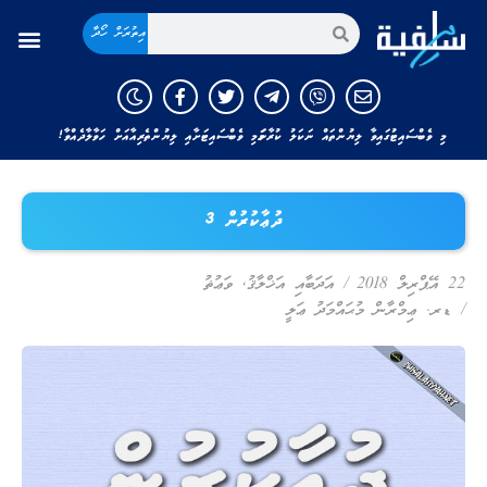
އިތުރަށް ހޯދާ
މި ވެބްސައިޓުގައިވާ ލިޔުންތައް ނަކަލު ކުރާނަމަ މި ވެބްސައިޓަށާއި ލިޔުންތެރިއާއަށް ހަވާލާދެއްވާ!
ދުޢާކުރުން 3
22 އޭޕްރިލް 2018
/
އަދަބާއި އަޚްލާޤު
,
ވަޢުޡު
/
ޑރ. ޢިމްރާން މުޙައްމަދު ޢަލީ