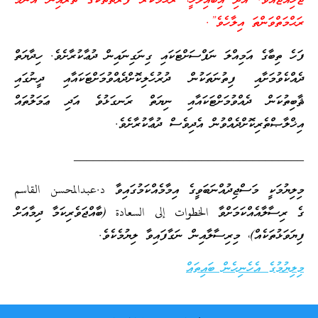
ޖެހިއްޖެއެވެ. އަދި އިބައިލާހީ، ރަޙުމްކުރާ ފަރާތްތަކުގެ ތެރެއިން އެންމެ
ރަޙްމަތްވަންތަ އިލާހެވެ”.
ފަހެ ތިބާގެ އަމިއްލަ ނަފްސަށްޓަކައި ގިނަގިނައިން ދުޢާކުރާށެވެ. ހިދާޔަތް
ދެއްކެވުމަށާއި ފިތުނަތަކުން ދުރުހެލިކޮށްދެއްވުމަށްޓަކައާއި ދީނުގައި
ޘާބިތުކަން ދެއްވުމަށްޓަކައާއި ނިޔަތް ރަނގަޅުވެ އަދި ޢަމަލުތައް
އިޚްލާޞްތެރިކޮށްދެއްވުން އެދިވެސް ދުޢާކުރާށެވެ.
____________________________________
މިލިޔުމަކީ މަސްޖިދުއްނަބަވީގެ އިމާމެއްކަމުގައިވާ د.عبدالمحسن القاسم
ގެ ރިސާލާއެއްކަމަށްވާ الخطوات إلى السعادة (ބާއްޖަވެރިކަމާ ދިމާއަށް
ފިޔަވަޅުތަކެއް)، މިރިސާލާއިން ނަގާފައިވާ ލިޔުމެކެވެ.
މިލިޔުމުގެ އެހެނިހެން ބައިތައް