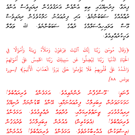
ފިޔަވާ، މިދުނިޔޭގައި ތިބި އެންމެން ޣަރަޤުވެގެން ދިޔައީވެސް އެންމެ
ދުޢާއެއްގެ ސަބަބުންނެވެ. އަދި ފިރުޢައުނު ހަލާކުވެގެން ދިޔައީވެސް
މޫސާ ޢަލައިހިއްސަލާމްގެ ދުޢާގެ ސަބަބުންނެވެ. ﷲ ތަޢާލާ
ވަޙީކުރެއްވިއެވެ.
﴿وَقَالَ مُوسَىٰ رَبَّنَا إِنَّكَ آتَيْتَ فِرْعَوْنَ وَمَلَأَهُ زِينَةً وَأَمْوَالًا فِي
الْحَيَاةِ الدُّنْيَا رَبَّنَا لِيُضِلُّوا عَن سَبِيلِكَ رَبَّنَا اطْمِسْ عَلَىٰ أَمْوَالِهِمْ
وَاشْدُدْ عَلَىٰ قُلُوبِهِمْ فَلَا يُؤْمِنُوا حَتَّىٰ يَرَوُا الْعَذَابَ الْأَلِيمَ﴾ [سورة
يونس ٨٨]
މާނައީ: “މޫސާގެފާނު ދެންނެވިއެވެ. އަޅަމެންގެ ވެރިރައްބެވެ!
ހަމަކަށަވަރުން، އިބައިލާހު، ފިރުޢައުނަށާއި، އޭނާގެ ބޮޑުންނަށް ދުނިޔޭގެ
ދިރިއުޅުމުގައި ޒީނަތްތެރިކަމާއި، މުދާތައް ދެއްވީމުއެވެ. އަޅަމެންގެ
ވެރިރައްބެވެ! (އެތަކެތިން) އެއުރެން އިބައިލާހުގެ ތެދުމަގުން
(މީސްތަކުން) އެއްކިބާކުރެތެވެ. އަޅަމެންގެ ވެރިރައްބެވެ! އެއުރެންގެ