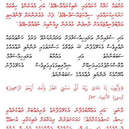
މުދާތައް ހަލާކު ކުރައްވައި، ނެތިކުރައްވާނދޭވެ! އަދި އެއުރެންގެ ހިތްތައް
ހަރުކަށިކުރައްވައި، ސިއްކަޖައްސަވާނދޭވެ! ފަހެ، އެއުރެންނަށް ވޭންދެނިވި
ޢަޛާބުފެނިއްޖައުމަށް ދާނދެން، އެއުރެން އީމާންވިޔަ ނުދެއްވާނދޭވެ.”
އަދި ސުލައިމާން ޢަލައިހިއްސަލާމަށް ޢަދަދުނުކުރެވޭ ވަރުގެ ކަންތައްތައް
ދެއްވީވެސް އެކަލޭގެފާނު، ﷲ ތަޢާލާގެ ޙަޟްރަތުގައި ދެންނެވި ދުޢާއެއްގެ
ސަބަބުންނެވެ. އަދި އައްޔާބު ޢަލައިހިއްސަލާމް،
އާލާސްކަންފުޅުގައިވަނިކޮށް ޝިފާލިބިވަޑައިގަތީވެސް އެކަލޭގެފާނު
އާދޭހާއެކު ދެންނެވި ދުޢާއެއްގެ ސަބަބުންނެވެ.
﴿وَأَيُّوبَ إِذْ نَادَىٰ رَبَّهُ أَنِّي مَسَّنِيَ الضُّرُّ وَأَنتَ أَرْحَمُ الرَّاحِمِينَ﴾
[سورة الأنبياء ٨٣]
މާނައީ: “އަދި އައްޔޫބުގެފާނު، އެކަލޭގެފާނުގެ ވެރިރައްބަށް ދުޢާކުރެއްވި
ހިނދު، ހަނދުމަކުރާށެވެ! ހަމަކަށަވަރުން، މިއަޅާޔަށް ދަތިކަމާއި، އުނދަގޫ