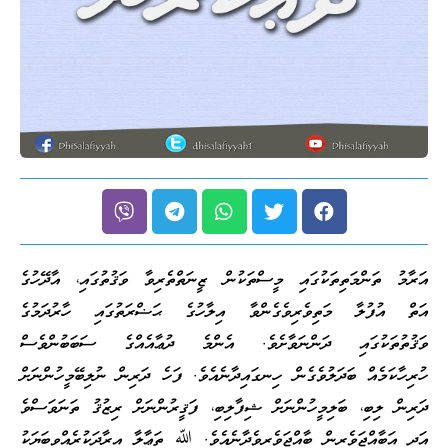
އަރާމު ތަންމަތިތަކުގައި މީސްތަކުން ޒީނަތްތެރިވާ ވަޤުތުގައި، އާދޭހުގެ
އަތް އުފުލާ މަތިވެރިވެގެންވާ އިލާހުގެ ޙަޟްރަތުގައި ހާރުދަމުގެ
ވަޤުތުތަކުގައި ދަންނަވާށެވެ. އެންމެ ދުޢާއެއްގެ ސަބަބުންވެސް
ހުރިހާކަމެއް ބަދަލުވެގެން ހިނގައިދާނެއެވެ. ފަހެ ދަރިން ނުލިބޭމީހުންނަށް
ދަރިން ލިބި، ބަލިމީހުންނަށް ޝިފާލިބި، ފަޤީރުންނަށް ރިޒުޤު ތަނަވަސްވެ
އަދި އަބާއްޖަވެރިން ބާއްޖަވެރިވެދާނެއެވެ. ﷲ ތަޢާލާ އިރާދަކުރެއްވިބަޔަކު