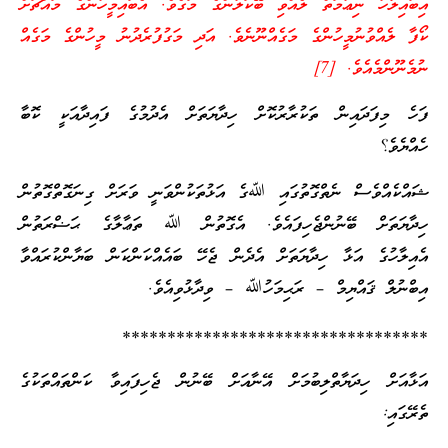
އިބައިލާހު ނިޢުމަތް ލެއްވި ބޭކަލުންގެ މަގެވެ. އެބައިމީހުންގެ މައްޗަށް
ކޯފާ ލެއްވުނުމީހުންގެ މަގެއްނޫނެވެ. އަދި މަގުފުރެދުނު މީހުންގެ މަގެއް
ނުމެނޫންމެއެވެ. [7]
ފަހެ މިފަދައިން ތަކުރާރުކޮށް ހިދާޔަތަށް އެދުމުގެ ފައިދާއަކީ ކޮބާ
ހެއްޔެވެ؟
ޝައްކެއްވެސް ނެތްގޮތުގައި ﷲގެ އަޅުތަކުންވަނީ ވަރަށް ގިނަގޮތްގޮތުން
ހިދާޔަތަށް ބޭނުންޖެހިފައެވެ. އެގޮތުން ﷲ ތަޢާލާގެ ޙަޟްރަތުން
އެއިލާހުގެ އަޅާ ހިދާޔަތަށް އެދެން ޖެހޭ ބައެއްކަންކަން ބަޔާންކުރައްވާ
އިބްނުލް ޤައްޔިމް – ރަޙިމަހުﷲ – ވިދާޅުވިއެވެ.
**********************************
އަޅާއަށް ހިދަޔާތްލިބުމަށް އޭނާއަށް ބޭނުން ޖެހިފައިވާ ކަންތައްތަކުގެ
ތެރޭގައި: