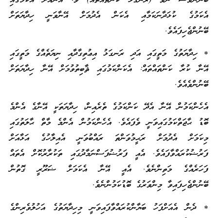
ބޭނުންވެސް ނުވާ (ރަނގަޅު ކަންތައްތައް) ވޭ: އޭނާއަށް އެކަމުގައި
އެކަމުގެ ކުޅަދާނަކަމާއި އެކަން އެދުމަށް އޭނާވަނީ ހިދާޔަތަށް
ބޭނުންޖެހިފައެވެ.
* ހިދާޔަތުގެ މަތީގައި އަދި ރަނގަޅު އިޢުތިގާދާއި ނިޔަތެއްގެ މަތީގައި
އޭނާ ކުރާ ކަންތައްތައް: އެކަންކަމުގައި ޘާބިތުވުމަށް އޭނާ ހިދާޔަތަށް
ބޭނުންވެއެވެ.
އެހެންކަމުން އޭނާ އެދޭ ކަންކަމުގެ ތެރެއިން، ހިދާޔަތަކީ އޭނާގެ އެންމެ
ބޮޑު ޙާޖަތްކަމުގައިވަނީ ވެފައެވެ. އެހެންކަމުން އެންމެ މާތް ޙާލަތުގައި
މިކަމަށް އެދުމަށް ރަޙީމުވަންތަ ރައްބުވަނީ އެއިލާހުގެ އަޅާއަށް
ފަރުޟުކުރައްވާފައެވެ. އެއީ ފަރުޟުފަސްނަމާދުގައި ތަކުރާރުކޮށް އެތައް
ފަހަރެއްގެ މަތިންނެވެ. އެއީ އޭނާ އެކަމަށް ޟަރޫރީ ގޮތުން
ބޭނުންޖެހިފައިވާ މިންވަރުގެ ބޮޑުކަމުންނެވެ.
* ދެން އެއަށްފަހު ބަޔާންކުރައްވާފައިވަނީ މިހިދާޔަތުގެ އަހުލުވެރިންގެ