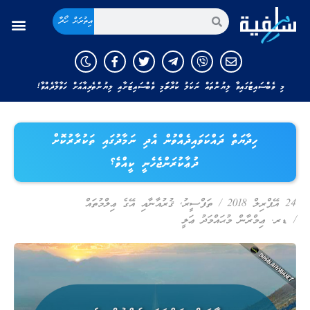
އިތުރަށް ހޯދާ
މި ވެބްސައިޓުގައިވާ ލިޔުންތައް ނަކަލު ކުރާނަމަ މި ވެބްސައިޓަށާއި ލިޔުންތެރިއާއަށް ހަވާލާދެއްވާ!
ހިދާޔަތް ދައްކަވައިދެއްވުން އެދި ނަމާދުގައި ތަކުރާރުކޮށް
ދުޢާކުރަންޖެހެނީ ކީއްވެ؟
24 އޭޕްރިލް 2018
/
ތަފްސީރު
,
ޤުރުއާނާއި އޭގެ ޢިލްމުތައް
/
ޑރ. ޢިމްރާން މުޙައްމަދު ޢަލީ