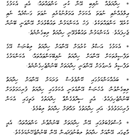
* ހިދާޔަތެއް ނުލިބި އޭނާ ކުރި ކަންތައްތައް: އެއީ އެކަމުގެ
ޢިލްމެއްނެތި ނުވަތަ އެކަމަށް ޢަމަލުނުކުރެވި ނުވަތަ ގަޞްދެއް ނެތި
ކުރެވޭ ކަންތައްތަކެވެ. ފަހެ އެކަންކަމުން ތައުބާވުމަށް އޭނާވަނީ ބޭނުން
ޖެހިފައެވެ. އެކަންކަމުން ތައުބާވެވޭނީ ހިދާޔަތް ލިބިގެންނެވެ.
* އެކަމުގެ އަޞްލު ކުރުމަށް އޭނާއަށް ހިދާޔަތު ލިބުނަސް އޭގެ
ތަފްޞީލުތަކަށް އޭނާއަށް ހިދާޔަތު ނުލިބޭކަންތައްތައް: އެކަންކަމުގެ
ތަފްޞީލު އެނގުމަށް އޭނާވަނީ ހިދާޔަތަށް ބޭނުންޖެހިގެންނެވެ.
* ބައެއްކަންކަމުގައި ކޮންމެވެސް ވަރަކަށް އޭނާއަށް ހިދާޔަތް
ލިބިގެންވުން: އެހެނަސް އޭނާއެވަނީ އެކަމުގައި ހިދާޔަތު ފުރިހަމަވުމަށް
ބޭނުންޖެހިފައެވެ. އެއީ ސީދާވެގެންވާ ހިދާޔަތުގެ މަތީގައި އެކަން
ފުރިހަމަވުމެވެ. އަދި ހިދާޔަތުގެ މައްޗަށް ހިދާޔަތު ލިބުމެވެ.
* މުސްތަޤުބަލުގައި އޭނާ ހިދާޔަތަށް ބޭނުންވާނެ ކަންތައްތައް: އެއީ
މާޒީގައި އޭނާއަށް ހިދާޔަތު ލިބުނުފަދައިން އޭނާ ބޭނުންޖެހޭނެކަމެކެވެ.