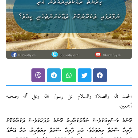
الحمد لله والصلاة والسلام على رسول الله وعلى آله وصحبه
أجمعين.
ކޮންމެ މުސްލިމަކުވެސް ނަމާދުކުރާއިރު ކޮންމެ ދުވަހަކުވެސް ތަކުރާރުކޮށް
ފާތިޙާ ސޫރަތް ކިޔަވައެވެ. އަދި ފާތިޙާ ސޫރަތް ކިޔަވާއިރު، އަޅާ އޭނާގެ