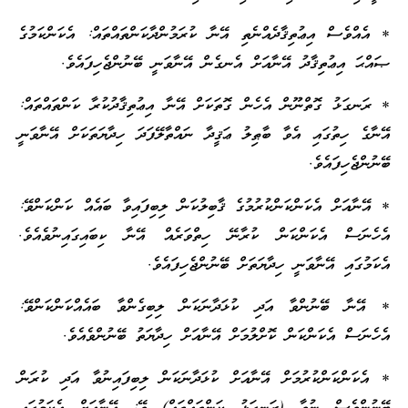
* އެއްވެސް އިޢުތިޤާދެއްނެތި އޭނާ ކުރަމުންދާކަންތައްތައް: އެކަންކަމުގެ
ޞައްޙަ އިޢުތިޤާދު އޭނާއަށް އެނގެން އޭނާވަނީ ބޭނުންޖެހިފައެވެ.
* ރަނގަޅު ގޮތްނޫން އެހެން ގޮތަކަށް އޭނާ އިޢުތިޤާދުކުރާ ކަންތައްތައް:
އޭނާގެ ހިތުގައި އެވާ ބާޠިލު ޢަޤީދާ ނައްތާލޭފަދަ ހިދާޔަތަކަށް އޭނާވަނީ
ބޭނުންޖެހިފައެވެ.
* އޭނާއަށް އެކަންކަންކުރުމުގެ ޤާބިލުކަން ލިބިފައިވާ ބައެއް ކަންކަންވޭ:
އެހެނަސް އެކަންކަން ކުރާނޭ ހިތްވަރެއް އޭނާ ކިބައިގައިނުވެއެވެ.
އެކަމުގައި އޭނާވަނީ ހިދާޔަތަށް ބޭނުންޖެހިފައެވެ.
* އޭނާ ބޭނުންވާ އަދި ކުޅަދާނަކަން ލިބިގެންވާ ބައެއްކަންކަންވޭ:
އެހެނަސް އެކަންކަން ކޮށްލުމަށް އޭނާއަށް ހިދާޔަތު ބޭނުންވެއެވެ.
* އެކަންކަންކުރުމަށް އޭނާއަށް ކުޅަދާނަކަން ލިބިފައިނުވާ އަދި ކުރަން