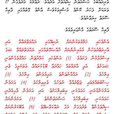
ވެރިރައްބުގެ ޙަޟްރަތުން ހިދާޔަތަށް އެދެއެވެ. ދުވާލަކު މަދުވެގެން 17
ވަރަކަށް ފަހަރު ކޮންމެ މުސްލިމަކުވެސް ޢާންމު ގޮތެއްގައި ފާތިޙާ
ސޫރަތް ކިޔަވާނެއެވެ.
ފާތިޙާ ސޫރަތުގެ މާނާގައިވެއެވެ.
އެންމެހައި ޚަލްޤުތަކުންނަށް ދުނިޔޭގައި ރަޙްމަތްލައްވާ އަދި
އާޚިރަތްދުވަހުން މުއުމިނުންނަށް ޚާއްޞަގޮތެއްގައި ރަޙްމަތްލައްވާ اللهގެ
އިސްމުފުޅުން ފަށަމެވެ. [1] އެންމެހައި ޙަމްދުޘަނާ ޙައްޤުވެގެންވަނީ
اللهއަށެވެ. އެއީ ޢާލަމްތައް ހައްދަވާ ބޮޑުކުރައްވާ، އެތަކެތީގެ ވެރި
އިލާހެވެ. [2] ރަޙްމާނުވަންތަ ރަޙީމުވަންތަ އިލާހެވެ. [3]
ހިސާބުބައްލަވައި ޖަޒާދެއްވާ ދުވަހުގެ ވެރިއިލާހެވެ. [4] އަޅަމެން
އަޅުކަންކުރަނީ ހަމައެކަނި އިބައިލާހަށެވެ. އަދި އަޅަމެން ވާގިއެދެނީ
ހަމައެކަނި އިބައިލާހުގެ ޙަޟްރަތުންނެވެ. [5] އަޅަމެންނަށް
ސީދާވެގެންވާ ތެދުމަގަށް މަގު ދައްކަވާނދޭވެ. [6] އެބޭކަލުންނަށް