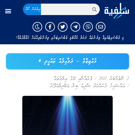
އިތުރަށް ހޯދާ
މި ވެބްސައިޓުގައިވާ ލިޔުންތައް ނަކަލު ކުރާނަމަ މި ވެބްސައިޓަށާއި ލިޔުންތެރިއާއަށް ހަވާލާދެއްވާ!
މުޢުޖިޒާތް – ދަލާއިލުއް ތައުޙީދި 6
2 ނޮވެމްބަރު 2011
/
ޤުރުއާނާއި އޭގެ ޢިލްމުތައް
/
އައްޝައިޚު މުޙައްމަދު ޝާފިޢު ބިން ޢަބްދިލްޣަފޫރު