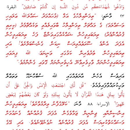
وَادْعُوا شُهَدَاءَكُم مِّن دُونِ اللَّـهِ إِن كُنتُمْ صَادِقِينَ”
البقرة:
٢٣ މާނައީ:
“ތިމަންއިލާހުގެ އަޅާ (މުޙައްމަދު ޞައްލަﷲ ޢަލައިހި
ވަސައްލަމަ) ގެ މައްޗަށް ތިމަންއިލާހު ބާވައިލެއްވި ތަކެއްޗާމެދު (ކީރިތި
ޤުރުއާނާމެދު) ތިޔަބައިމީހުން ޝައްކެއްގައިވަންޏާ ފަހެ ތިޔަބައިމީހުން
އެފަދަ އެންމެ ސޫރަތެއްވިޔަސް ނިކަން ގެނެސްބަލާށެވެ! އަދި
ތިޔަބައިމީހުން ތެދުވެރިން ކަމުގައި ވަނީނަމަ، ﷲ ފިޔަވައި
ތިޔަބައިމީހުންނަށް ވާގިވެރިވާނޭ އެހީތެރިންނަށް ގޮވައި ގެންނާށެވެ.”
އަދިވެސް އެހެން އާޔަތެއްގައި ﷲ ސުބްޙާނަހޫ ވަތަޢާލާ
ވަޙީކުރައްވާފައިވެއެވެ.
“قُل لَّئِنِ اجْتَمَعَتِ الْإِنسُ وَالْجِنُّ عَلَىٰ أَن
يَأْتُوا بِمِثْلِ هَـٰذَا الْقُرْآنِ لَا يَأْتُونَ بِمِثْلِهِ وَلَوْ كَانَ بَعْضُهُمْ لِبَعْضٍ
ظَهِيرًا”
الإسراء: ٨٨ މާނަ:
“ކަލޭގެފާނު ވިދާޅުވާށެވެ! ތިޔަބައިމީހުން
އިންސީންނާއި ޖިންނީން ޖަމާވެގެން އެފަދަ ޤުރުއާނެއް ގެނައުމަށް
މަސައްކަތްކުރިޔަސް އެފަދަ ޤުރުއާނެއް ނުގެނެވޭނެއެވެ. އަދި އޭގެ