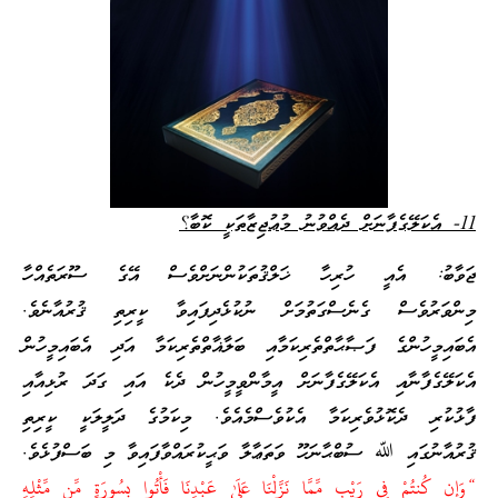
11- އެކަލޭގެފާނަށް ދެއްވުނު މުޢުޖިޒާތަކީ ކޮބާ؟
ޖަވާބު: އެއީ ހުރިހާ ޚަލްޤުތަކުންނަށްވެސް އޭގެ ސޫރަތެއްހާ
މިންވަރުވެސް ގެނެސްގަތުމަށް ނުކުޅެދިފައިވާ ކީރިތި ޤުރުއާނެވެ.
އެބައިމީހުންގެ ފަޞާޙާތްތެރިކަމާއި ބަލާޣާތްތެރިކަމާ އަދި އެބައިމީހުން
އެކަލޭގެފާނާއި އެކަލޭގެފާނަށް އީމާންވީމީހުން ދެކެ އައި ގަދަ ރުޅިއާއި
ފާޅުކުރި ދެކޮޅުވެރިކަމާ އެކުވެސްމެއެވެ. މިކަމުގެ ދަލީލަކީ ކީރިތި
ޤުރުއާނުގައި ﷲ ސުބްޙާނަހޫ ވަތަޢާލާ ވަޙީކުރައްވާފައިވާ މި ބަސްފުޅެވެ.
“وَإِن كُنتُمْ فِي رَيْبٍ مِّمَّا نَزَّلْنَا عَلَىٰ عَبْدِنَا فَأْتُوا بِسُورَةٍ مِّن مِّثْلِهِ