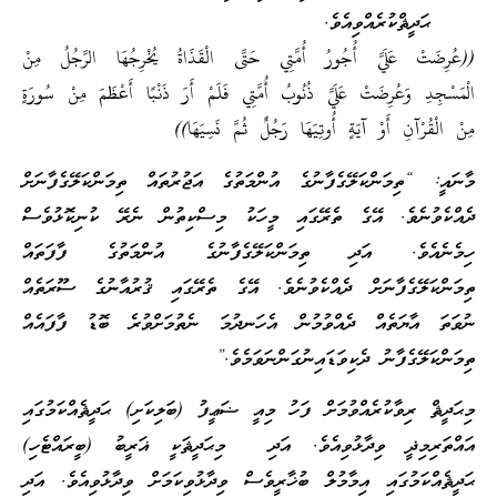
ޙަދީޘްކުރެއްވިއެވެ.
((عُرِضَتْ عَلَيَّ أُجُورُ أُمَّتِي حَتَّى الْقَذَاةُ يُخْرِجُهَا الرَّجُلُ مِنْ
الْمَسْجِدِ وَعُرِضَتْ عَلَيَّ ذُنُوبُ أُمَّتِي فَلَمْ أَرَ ذَنْبًا أَعْظَمَ مِنْ سُورَةٍ
مِنْ الْقُرْآنِ أَوْ آيَةٍ أُوتِيَهَا رَجُلٌ ثُمَّ نَسِيَهَا))
މާނައީ: “ތިމަންކަލޭގެފާނުގެ އުންމަތުގެ އަޖުރުތައް ތިމަންކަލޭގެފާނަށް
ދެއްކެވުނެވެ. އޭގެ ތެރޭގައި މީހަކު މިސްކިތުން ނެރޭ ކުނިކޮޅުވެސް
ހިމެނެއެވެ. އަދި ތިމަންކަލޭގެފާނުގެ އުންމަތުގެ ފާފަތައް
ތިމަންކަލޭގެފާނަށް ދެއްކެވުނެވެ. އޭގެ ތެރޭގައި ޤުރުއާނުގެ ސޫރަތެއް
ނުވަތަ އާޔަތެއް ދެއްވުމުން އެހަނދުމަ ނެތުމަށްވުރެ ބޮޑު ފާފައެއް
ތިމަންކަލޭގެފާނު ދެކިވަޑައިނުގަންނަވަމެވެ.”
މިޙަދީޘް ރިވާކުރެއްވުމަށް ފަހު މިއީ ޟަޢީފު (ބަލިކަށި) ޙަދީޘެއްކަމުގައި
އައްތަރިމިޛީ ވިދާޅުވިއެވެ. އަދި މިޙަދީޘަކީ ޣަރީބު (ބީރައްޓެހި)
ޙަދީޘެއްކަމުގައި އިމާމުލް ބުޚާރީވެސް ވިދާޅުވިކަމަށް ވިދާޅުވިއެވެ. އަދި