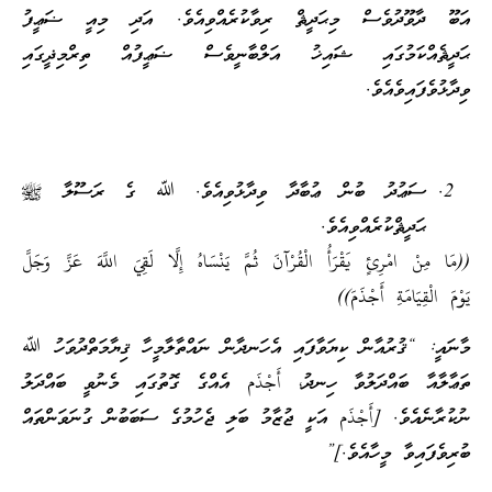
އަބޫ ދާވޫދުވެސް މިޙަދީޘް ރިވާކުރެއްވިއެވެ. އަދި މިއީ ޟަޢީފު
ޙަދީޘެއްކަމުގައި ޝައިޚު އަލްބާނީވެސް ޟަޢީފުއް ތިރްމިޛީގައި
ވިދާޅުވެފައިވެއެވެ.
ސަޢުދު ބުން ޢުބާދާ ވިދާޅުވިއެވެ. ﷲ ގެ ރަސޫލާ ﷺ
ޙަދީޘްކުރެއްވިއެވެ.
((مَا مِنْ امْرِئٍ يَقْرَأُ الْقُرْآنَ ثُمَّ يَنْسَاهُ إِلَّا لَقِيَ اللَّهَ عَزَّ وَجَلَّ
يَوْمَ الْقِيَامَةِ أَجْذَمَ))
މާނައީ: “ޤުރުއާން ކިޔަވާފައި އެހަނދާން ނައްތާލާމީހާ ޤިޔާމަތްދުވަހު ﷲ
ތަޢާލާއާ ބައްދަލުވާ ހިނދު، أَجْذَم އެއްގެ ގޮތުގައި މެނުވީ ބައްދަލު
ނުކުރާނެއެވެ. [أَجْذَم އަކީ ޖުޒާމު ބަލި ޖެހުމުގެ ސަބަބުން ގުނަވަންތައް
ބުރިވެފައިވާ މީހާއެވެ.]”