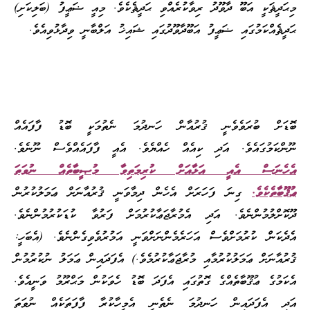
މިޙަދީޘަކީ އަބޫ ދާވޫދު ރިވާކުރެއްވި ޙަދީޘެކެވެ. މިއީ ޟަޢީފު (ބަލިކަށި)
ޙަދީޘެއްކަމުގައި ޟަޢީފު އަބޫދާވޫދުގައި ޝައިޚު އަލްބާނީ ވިދާޅުވިއެވެ.
ބޮޑަށް ބުރަވެވެނީ ޤުރުއާން ހަނދުމަ ނެތުމަކީ ބޮޑު ފާފައެއް
ނޫންކަމުގައެވެ. އަދި ކިއެއް ހެއްޔެވެ. އެއީ ފާފައެއްވެސް ނޫނެވެ.
އެހެނަސް އެއީ އަޅާއަށް ކުރިމަތިވާ މުޞީބާތެއް ނުވަތަ
ޢުޤޫބާތެކެވެ.
ގިނަ ފަހަރަށް އެހެން ދިމާވަނީ ޤުރުއާނަށް ޢަމަލުކުރުން
ދޫކޮށްލުމުންނެވެ. އަދި އެމުރާޖަޢާކުރުމަށް ފަރުވާ ކުޑަކުރުމުންނެވެ.
އެދެކަން ކުރުމަށްވެސް އަހަރެމެންނަށްވަނީ އަމުރުވެވިގެންނެވެ. (އެބަހީ:
ޤުރުއާނަށް ޢަމަލުކުރުމާއި މުރާޖަޢާކުރުމެވެ.) އެފަދައިން ޢަމަލު ނުކުރުމުން
އެކަމުގެ ޢުޤޫބާތެއްގެ ގޮތުގައި އެފަދަ ބޮޑު ހެވަކުން މަޙްރޫމު ވަނީއެވެ.
އަދި އެފަދައިން ހަނދުމަ ނެތެނީ އެމީހާކުރާ ފާފަތަކެއް ނުވަތަ