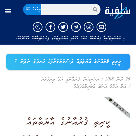
އިތުރަށް ހޯދާ
މި ވެބްސައިޓުގައިވާ ލިޔުންތައް ނަކަލު ކުރާނަމަ މި ވެބްސައިޓަށާއި ލިޔުންތެރިއާއަށް ހަވާލާދެއްވާ!
ކީރިތި ޤުރުއާނުގެ އާޔަތްތައް ދަސްކުރުމަށްފަހު ހަނދުމަ ނެތުން 1
26 ޖޫން 2018
/
އެހެނިހެން
,
ޤުރުއާނާއި އޭގެ ޢިލްމުތައް
/
އަލް އުޚްތު އުންމު ޢަބްދިލްޢަފުއްވު