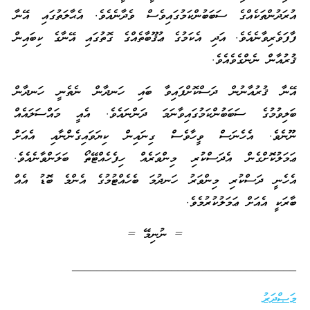
އުރަދުންތަކެއްގެ ސަބަބުންކަމުގައިވެސް ވެދާނެއެވެ. އެޙާލަތުގައި އޭނާ
ފާފަވެރިވާނެއެވެ. އަދި އެކަމުގެ ޢުޤޫބާތެއްގެ ގޮތުގައި އޭނާގެ ކިބައިން
ޤުރުއާން ނެންގެވެއެވެ.
އޭނާ ޤުރުއާނުން ދަސްކޮށްފައިވާ ބައި ހަނދާން ނެތެނީ ހަނދާން
ބަލިވުމުގެ ސަބަބުންކަމުގައިވާނަމަ ދަންނައެވެ. އެއީ މައްސަލައެއް
ނޫނެވެ. އެހެނަސް ވީހާވެސް ގިނައިން ކިޔަވައިގެންނާއި އެއަށް
ޢަމަލުކޮށްގެން އެދަސްކުރި މިންވަރެއް ހިފެހެއްޓޭތޯ ބަލަންވާނެއެވެ.
އެހެނީ ދަސްކުރި މިންވަރު ހަނދުމަ ބެހެއްޓުމުގެ އެންމެ ބޮޑު އެއް
ބާރަކީ އެއަށް ޢަމަލުކުރުމެވެ.
= ނުނިމޭ =
____________________________________
މަޞްދަރު