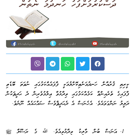
ކީރިތި ޤުރުއާން ހަނދުމަނެތިކޮށްލުމަކީ ފާފައެއްކަމުގައި ނުވަތަ ބޮޑެތި
ފާފައިގެ ތެރެއިންވާ ކަމެއްކަމުގައި ވިދާޅުވާ ޢިލްމުވެރިން ދެ ޙަދީޘަކުން
ދަލީލު ނަންގަވައެވެ. އެހެނަސް އެ ދެޙަދީޘްވެސް ޞައްޙައެއް ނޫނެވެ.
އަނަސް ބުން މާލިކު ވިދާޅުވިއެވެ. ﷲ ގެ ރަސޫލާ ﷺ