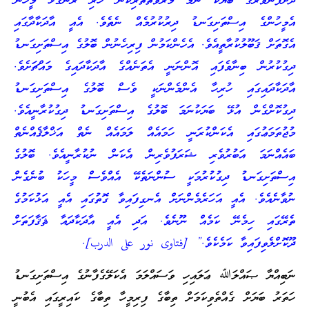
ދަށްފެންވަރުގެ ބަޔަކު ނަމަ މުރުވަތްތެރިކަން ހުރި ރަނގަޅު މީހުން
އެމީހުންގެ އިސްތަށިގަނޑު ދިރުކުރުމެއް ނެތެވެ. އެއީ އާދަކާދާގައި
އެގޮތަށް ޤަބޫލުކުރާތީއެވެ. އެހެންކަމުން ފިރިހެނުން ބޮލުގެ އިސްތަށިގަނޑު
ދިގުކުރުން ބިނާވެފައި އޮންނަނީ އެތަނެއްގެ އާދަކާދައިގެ މައްޗަށެވެ.
އާދަކާދައިގައި ހުރިހާ އެންމެންނަކީ ވެސް ބޮލުގެ އިސްތަށިގަނޑު
ދިގުކޮށްގެން އުޅޭ ބަޔަކުނަމަ ބޮލުގެ އިސްތަށިގަނޑު ދިގުކުރާނީއެވެ.
މުޖުތަމަޢުގައި އެކަންކުރަނީ ހަމައެއް ލަމައެއް ނެތް އަޚްލާޤެއްނެތް
ބައެއްނަމަ އަބުރުވެރި ޝަރަފުވެރިން އެކަން ނުކުރާނީއެވެ. ބޮލުގެ
އިސްތަށިގަނޑު ދިގުކުރުމަކީ ސުންނަތެކޭ އެއްވެސް މީހަކު ބުނެގެން
ނުވާނެއެވެ. އެއީ އަހަރެމެންނަށް އެނގިފައިވާ ގޮތުގައި އެއީ އަޅުކަމުގެ
ތެރޭގައި ހިމެނޭ ކަމެއް ނޫނެވެ. އަދި އެއީ އާދަކާދައާ ޘަޤާފަތަށް
ދޫކޮށްލެވިފައިވާ ކަމެކެވެ.” [فتاوى نور على الدرب].
ނަބިއްޔާ ޞައްލަﷲ ޢަލައިހި ވަސައްލަމަ އެކަލޭގެފާނުގެ އިސްތަށިގަނޑު
ހަތަރު ބަޔަށް ގެއްތެވިކަމަށް ތިބާގެ ފިރިމީހާ ތިބާގެ ކައިރީގައި އެބުނީ