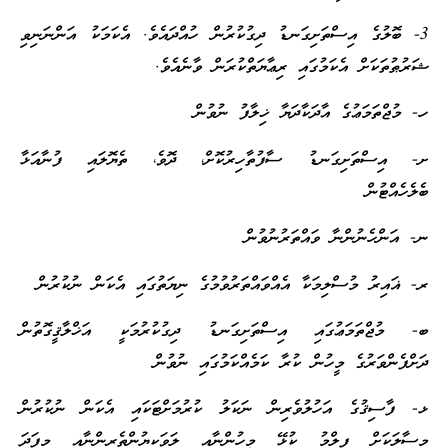
3- ބޮލުގެ އިސްތަށިގަނޑު ދިގުކުރުން ހުއްދައެވެ. އެކަމަކު އަންނަނިވި
ޝަރުޠުތަކަށް އެކަމުގައި ރިޢާޔަތްކުރަން ވާނެއެވެ.
ހ- މުޖްތަމަޢުގެ އާދަކާދަޔާ ޚިލާފު ނުވުން
ށ- އިސްތަށިގަނޑު ސާފުތާހިރުކޮށް، ދޮވެ، ތެޔޮލައި ފުނާއަޅާ
ބެލެހެއްޓުން
ނ- އަންހެނުންނާ ވައްތަރުނުވުން
ރ- ޣައިރު މުސްލިމަކާ އެއްވައްތަރުވުމުގެ ނިޔަތުގައި އެކަން ނުކުރުން
ބ- މުޖްތަމަޢުގައި އިސްތަށިގަނޑު ދިގުކުރުމަކީ އަޚްލާޤީގޮތުން
ދަށްފެންވަރުގެ މީހުން ކުރާ ކަމެއްކަމުގައި ނުވުން
ޅ- ފާސިޤުގެ އަހުލުވެރިން ނަކަލު ކުރުމަށްޓަކައި އެކަން ނުކުރުން
މިސާލަކަށް ފިލްމު ކުޅޭ މީހުންނާއި ލަވަކިޔުންތެރިންނާއި މިފަދަ