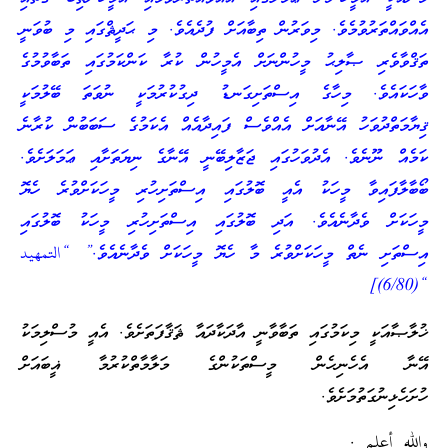
އެއްވައްތަރުވުމެވެ. މިވަރުން ތިބާއަށް ފުދެއެވެ. މި ޙަދީޘްގައި މި ބުވަނީ
ތަޤްވާވެރި ޞާލިޙު މީހުންނަށް އެމީހުން ކުރާ ކަންކަމުގައި ތަބާވުމުގެ
ވާހަކައެވެ. މިހާގެ އިސްތަށިގަނޑު ދިގުކުރުމަކީ ނުވަތަ ބޭލުމަކީ
ޤިޔާމަތްދުވަހު އޭނާއަށް އެއްވެސް ފައިދާއެއް އެކަމުގެ ސަބަބުން ކުރާނެ
ކަމެއް ނޫނެވެ. އެދުވަހުގައި ޖަޒާލިބޭނީ އޭނާގެ ނިޔަތަށާއި ޢަމަލަށެވެ.
ބޯބާލާފައިވާ މީހަކު އެއީ ބޮލުގައި އިސްތަށިހުރި މީހަކަށްވުރެ ހެޔޮ
މީހަކަށް ވެދާނެއެވެ. އަދި ބޮލުގައި އިސްތަށިހުރި މީހަކު ބޮލުގައި
އިސްތަށި ނެތް މީހަކަށްވުރެ މާ ހެޔޮ މީހަކަށް ވެދާނެއެވެ.” “التمهيد
“(6/80)]
ޚުލާޞާއަކީ މިކަމުގައި ތަބާވާނީ އާދަކާދައާ ޘަޤާފަތަށެވެ. އެއީ މުސްލިމަކު
އޭނާ އެހެނިހެން މީސްތަކުންގެ މަލާމާތްކުރުމާ ޣީބައަށް
ހުށަހެޅިނުގަތުމަށެވެ.
والله أعلم .