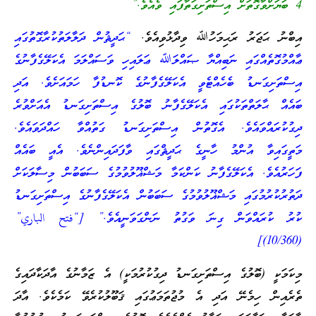
4 ބަޔަށްވާގޮތަށް އިސްތަށިގަތާފައި ވެއެވެ.”
އިބްނު ޙަޖަރު ރަޙިމަހުﷲ ވިދާޅުވިއެވެ.
“ޙަދީޘުން ދަލާލަތުކުރާގޮތުގައި
ޢާއްމުގޮތެއްގައި ނަބިއްޔާ ޞައްލަﷲ ޢަލައިހި ވަސައްލަމަ އެކަލޭގެފާނުގެ
އިސްތަށިގަނޑު ބެހެއްޓެވީ އެކަލޭގެފާނުގެ ކޮނޑުފާ ހަމައަށެވެ. އަދި
ބައެއް ޙާލަތްތަކުގައި އެކަލޭގެފާނު ބޮލުގެ އިސްތަށިގަނޑު އެއަށްވުރެ
ދިގުކުރައްވައެވެ. އެގޮތުން އިސްތަށިގަނޑު ގަތުއްވާ ހައްދަވައެވެ.
މަތީގައިވާ އުންމު ހާނީގެ ޙަދީޘްގައި ވާފަދައިންނެވެ. އެއީ ބައެއް
ފަހަރުއެވެ. އެކަލޭގެފާނު ކަންކަމާ މަޝްޣޫލުވުމުގެ ސަބަބުން މިސާލަކަށް
ދަތުރުކުރުމުގައި މަޝްޣޫލުވުމުގެ ސަބަބުން އެކަލޭގެފާނުގެ އިސްތަށިގަނޑު
ކުރު ކުރައްވަން ގިނަ ވަގުތު ނަންގަވަނީއެވެ.” [“فتح الباري”
(10/360)]
މިކަމަކީ (ބޮލުގެ އިސްތަށިގަނޑު ދިގުކުރުމަކީ) އެ ޒަމާނުގެ އާދަކާދައިގެ
ތެރެއިން ހިމެނޭ އަދި އެ މުޖުތަމަޢުގައި ޤަބޫލުކުރެވޭ ކަމެކެވެ. އާދަ