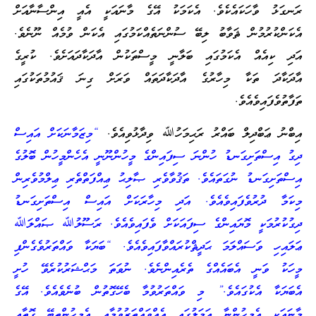
ރަނގަޅު ވާހަކައެކެވެ. އެކަމަކު އޭގެ މާނައަކީ އެއީ އިންސާނާއަށް
އެކަންކުރުމުން ޘަވާބު ލިބޭ ސުންނަތެއްކަމުގައި އެކަން ވުމެއް ނޫނެވެ.
އަދި ކިއެއް އެކަމުގައި ބަލާނީ މީސްތަކުން އާދަކާދައަށެވެ. ކުރީގެ
އާދަކާދަ ތަކާ މިހާރުގެ އާދަކާދަތައް ވަރަށް ގިނަ ޤައުމުތަކުގައި
ތަފާތުވެފައިވެއެވެ.
އިބްނު ޢަބްދިލް ބައްރު ރަޙިމަހުﷲ ވިދާޅުވިއެވެ.
“މިޒަމާނަކަށް އައިސް
ދިގު އިސްތަށިގަނޑު ހުންނަ ސިފައިންގެ މީހުންނޫނީ އެހެންމީހުން ބޮލުގެ
އިސްތަށިގަނޑު ނުގަތައެވެ. ތަޤުވާވެރި ޞާލިޙު ޢިއްފަތްތެރި ޢިލްމުވެރިން
މިކަމާ ދުރުވެފައިވެއެވެ. އަދި މިހާރަކަށް އައިސް އިސްތަށިގަނޑު
ދިގުކުރުމަކީ މޮޔައިންގެ ސިފައަކަށް ވެފައިވެއެވެ. ރަސޫލުﷲ ޞައްލަﷲ
ޢަލައިހި ވަސައްލަމަ ޙަދީޘްކުރައްވާފައިވެއެވެ. “ބަޔަކާ ވައްތަރުވެގެންފި
މީހަކު ވަނީ އެބައެއްގެ ތެރެއިންނެވެ. ނުވަތަ މަޙްޝަރުކުރެވޭ ހުށީ
އެބަޔަކާ އެކުގައެވެ.” މި ވައްތަރުވުމާ ބެހޭގޮތުން ބުނެވެއެވެ. އޭގެ
މާނައަކީ އެމީހުންނާ ޢަމަލުގައި އެއްވައްތަރުވުމާއި އެމީހުންތިބޭ ގޮތާއި