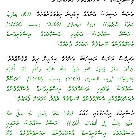
އިސްތަށިގަނޑު 4 ބަޔަށްވާގޮތަށް ގަތާލައްވައެވެ.
އަނަސް ރަޟިޔަﷲ ޢަންހުގެ ކިބައިން ރިވާވެގެންވެއެވެ.
((كَانَ يَضْرِبُ
شَعْرُهُ مَنْكِبَيْهِ)). [رواه البخاري (5563) ومسلم (2338)]
“ރަސޫލު ޞައްލަﷲ ޢަލައިހި ވަސައްލަމަގެ އިސްތަށިގަނޑު
އެކަލޭގެފާނުގެ ކޮނޑުފުޅާ ހަމައަށް ފޯރައެވެ.”
އަދިވެސް އަނަސް ރަޟިޔަﷲ ޢަންހުގެ ކިބައިން ރިވާ ވެގެންވެއެވެ.
((كَانَ شَعْرُ رَسُولِ اللهِ صَلَّى اللُه عَلَيْهِ وَسَلَّمَ بَيْنَ أُذْنَيْهِ
وَعَاتِقِهِ)). [رواه البخاري (5565) ومسلم (2338)]. “ރަސޫލު
ޞައްލަﷲ ޢަލައިހި ވަސައްލަމަގެ އިސްތަށިގަނޑު އެކަލޭގެފާނުގެ
ދެކަންފަތްޕުޅާއި އެކަލޭގެފާނުގެ ކޮނޑުފުޅާ ދެމެދާ ހަމައަށް ފޯރައެވެ.”
މުސްލިމްގެ ރިވާޔަތުގައި ވެއެވެ.
((كَانَ شَعْرُ رَسُولِ اللهِ صَلَّى اللهُ
عَلَيْهِ وَسَلَّمَ إِلَى أَنْصَافِ أُذْنَيْهِ)). “ރަސޫލު ޞައްލަﷲ ޢަލައިހި
ވަސައްލަމަގެ އިސްތަށިގަނޑު އެކަލޭގެފާނުގެ ދެކަންފަތްޕުޅުގެ މެދާ