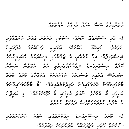
މުތަރުޖިމުގެ ބަސް: ބައެއް މުހިއްމު ނުކުތާތައް
1- އެއީ ސުންނަތެއް ނޫނެވެ. ސަބަބަކީ އެކަމަށް އަމުރު ކުރައްވާފައި
ނުވުމެވެ. ނަބިއްޔާ ޞައްލަﷲ ޢަލައިހި ވަސައްލަމަ އެފަދައިން
(އިސްތަށިފުޅު) ދިގު ކުރެއްވީ، އެ ޒަމާނުގައި މީސްތަކުން އެބައިމީހުންގެ
ބޮލުގެ އިސްތަށިގަނޑު ދިގުކުރުމުގައިވާތީ އެވެ. އެގޮތުން ނަބިއްޔާ
ޞައްލަﷲ ޢަލައިހި ވަސައްލަމަ، ކުޑަކުއްޖަކު އެކުއްޖާގެ ބޮލުގެ ބައެއް
ބާލަފައިވާތަން ދެކެވަޑައިގެން ޙަދީޘްކުރެއްވިއެވެ. “ބޯ ބާލާކަމުގައިވާނަމަ
އެކީގައި ބޯ ބާލާށެވެ. ނުވަތަ އެކީގައި ބޯ ދޫކޮށްލާށެވެ.” މި ޙަދީޘުން
ބޯ ބޭލުން ހުއްދަކަމަށްވެސް ދަލާލަތު ކުރެއެވެ.
2- ބޮލުގެ އިސްތަށިގަނޑު ދިގުކުރުމުގައި ނުވަތަ ކުރުކުރުމުގައި
ސުންނަތް ގޮތަކީ މުޖްތަމަޢުގެ އާދަކާދައަށް ތަބާވުމެވެ.