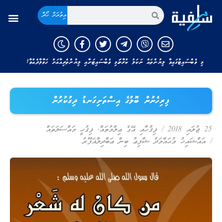
އިތުރަށް ހޯދާ
މި ވެބްސައިޓުގައިވާ ލިޔުންތައް ނަކަލު ކުރާނަމަ މި ވެބްސައިޓަށާއި ލިޔުންތެރިއާއަށް ހަވާލާދެއްވާ!
ފިރިހެނުން ބޮލުގެ އިސްތަށިގަނޑު ދިގުކުރުން
25 ޖުލައި 2018
/
ފިޤުހާއި އޭގެ ޢިލްމުތައް
,
ފިޤުހީ މައްސަލަތައް
/
އައްޝައިޚު މުޙައްމަދު ޝާފިޢު ބިން ޢަބްދިލްޣަފޫރު