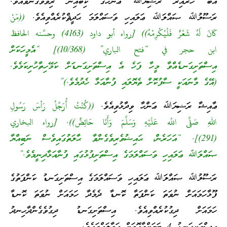
އަބޫ ހުރައިރާ ރަޟިޔަﷲ ޢަންހުގެ ކިބައިން ރިވާވެގެންވެއެވެ.
ރަސޫލުﷲ ޞައްލަﷲ ޢަލައިހި ވަސައްލަމަ ޙަދީޘްކުރެއްވިއެވެ.
((مَنْ
كَانَ لَهُ شَعْرٌ فَلْيُكْرِمْهُ)) [رواه أبو داود (4163) وحسَّنه الحافظ
ابن حجر في “فتح الباري” (10/368)] “އެމީހަކަށް
އިސްތަށިގަނޑެއްވާ މީހާ ފަހެ އެ އިސްތަށިގަނޑަށް ކަމޭހިތާހުށިކަމެވެ.
(އޭގެ މާނައަކީ ސާފުކޮށް ތެޔޮލައި ފުނާއަޅާ ހެދުމެވެ.)”
ޢާއިޝާ ރަޟިޔަﷲ ޢަންހާ ވިދާޅުވިއެވެ.
((كُنْتُ أُرَجِّلُ رَأسَ رَسُولِ
اللهِ صَلَّى اللُه عَلَيْهِ وَسَلَّمَ وَأَنَا حَائِضٌ)). [رواه البخاري
(291)]. “އަހަރެން، ޙައިޟުވެރިވެގެންވާ ޙާލަތުގައިވެސް ނަބިއްޔާ
ޞައްލަﷲ ޢަލައިހި ވަސައްލަމަގެ އިސްތަށިފުޅުގައި ފުނާއަޅާދިނީމެވެ.”
ރަސޫލުﷲ ޞައްލަﷲ ޢަލައިހި ވަސައްލަމަގެ އިސްތަށިގަނޑު ކަންފަތުގެ
ފޫޅާހަމައަށް ނުވަތަ ކަންފަތާ ކޮނޑާ ދެމެދާ ހަމައަށް ނުވަތަ ކޮނޑާ
ހަމައަށް ދިގުކުރެއްވިއެވެ. އިސްތަށިގަނޑު ދިގުވެގެންދާހިނދު