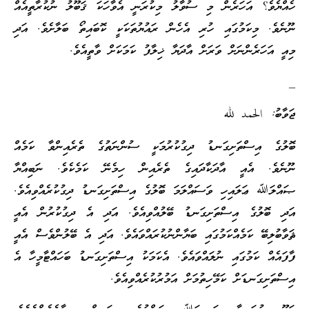
ހެއްޔެވެ؟ އަހަރެން މި ސުވާލު މިކުރަނީ އެވާހަކަ ޤަބޫލު ނުކުރާތީއެއް
ނޫނެވެ. މިކަމުގައި ހުރި އެހެން ރައުޔުތަކަކީ ކޮބައިތޯ ބަލާށެވެ. އަދި
މިއީ އަހަރެންނަށް ވަރަށް އާދަޔާ ޚިލާފު ކަމަކަށް ވާތީއެވެ.
—
ޖަވާބު: الحمد لله
ބޮލުގެ އިސްތަށިގަނޑު ދިގުކުރުމަކީ ސުންނަތުގެ ތެރެއިންވާ ކަމެއް
ނޫނެވެ. އެއީ އާދަކާދައިގެ ތެރެއިން ހިމެނޭ ކަމެކެވެ. ނަބިއްޔާ
ޞައްލަﷲ ޢަލައިހި ވަސައްލަމަ ބޮލުގެ އިސްތަށިގަނޑު ދިގުކުރެއްވިއެވެ.
އަދި ބޮލުގެ އިސްތަށިގަނޑު ބޭލުއްވިއެވެ. އަދި އެ ދިގުކުރުން އެއީ
ޘަވާބުލިބޭ ކަމެއްކަމުގައި ބަޔާންނުކުރައްވައެވެ. އަދި އެ ބޭލުންވެސް އެއީ
ފާފައެއް ކަމުގައި ނުލައްވައެވެ. އެކަމަކު އިސްތަށިގަނޑު ބަހައްޓާމީހާ އެ
އިސްތަށިގަނޑަށް ކަމޭހިތުމަށް އަމުރުކުރެއްވިއެވެ.