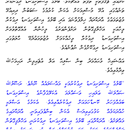
ކާދައާއި ޘަޤާފަތަކީ ތަފާތު އެއްޗެކެވެ. ބޮލުގެ އިސްތަށިގަނޑު ދިގުނުކުރާ
ތަނެއްގައި އުޅޭ މުސްލިމަކަށް އެކަން ކުރުމުގެ ސަބަބުން ދިރިއުޅޭ
މުޖުތަމަޢުގެ އާދަކާދަޔާ ޚިލާފުވާނަމަ އަދި ބޮލުގެ އިސްތަށިގަނޑު ދިގުކުރާ
މީހާއަކީ އަޚްލާޤީގޮތުން ދަށްފެންވަރުގެ މީހުންނާ އެއްގޮތްވުމަށް
އިސްތަށިގަނޑު ދިގުކުރާ މީހެއްކަމަށް މުޖުތަމަޢުދެކޭ ޙާލަތުގައި
އިސްތަށިގަނޑު ދިގުކޮށްގެން ނުވާނެއެވެ.
އައްޝައިޚް މުޙައްމަދު ބިން ޞާލިޙް އަލް އުޘައިމީން ރަޙިމަހުﷲ
ވިދާޅުވިއެވެ.
“ބޮލުގެ އިސްތަށިގަނޑު ދިގުކުރުމަކީ މައްސަލައެއް ނޫނެވެ. ރަސޫލުﷲ
ޞައްލަﷲ ޢަލައިހި ވަސައްލަމަ އެކަލޭގެފާނުގެ އިސްތަށިގަނޑު
ބައެއްފަހަރު ކޮނޑާހަމައަށް ދިގުކުރެއްވިއެވެ. އެކަމުގެ އަޞްލަކީ
ހުއްދަކަމެއް ކަމުގައިވިޔަސް އެކަން ބިނާވެފައިވަނީ އާދަކާދައިގެ
މައްޗަށެވެ. އާދަކާދާގައި ބޮލުގެ އިސްތަށިގަނޑު ދިގުކުރަނީ އަޚްލާޤީގޮތުން