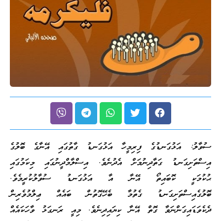
ސުވާލު: އަޅުގަނޑުގެ ފިރިމީހާ އަޅުގަނޑު ގާތުގައި އޭނާގެ ބޮލުގެ
އިސްތަށިގަނޑު ގަތާދިނުމަށް އެދުނެވެ. އިސްލާމްދީނުގައި މިކަމުގައި
ޙުކުމަކީ ކޮބައިތޯ އޭނާ އާ އަޅުގަނޑު ސުވާލުކުރީމެވެ.
ބޮލުގެއިސްތަށިގަނޑު ގެތުމާ ބެހޭގޮތުން ބައެއް ޢިލްމުވެރިން
ދެކެވަޑައިގަންނަވާ ގޮތް އޭނާ ކިޔައިދިނެވެ. މިއީ ރަނގަޅު ވާހަކައެއް