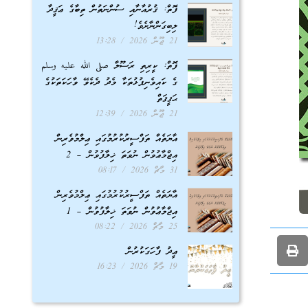
ފޮތް: ޤުރުއާނާއި ސުންނަތުން ތިބާގެ ޢަޤީދާ
ލިބިގަންނާށެވެ!
21 ޖޫން 2026
13:28
ފޮތް: ކީރިތި ރަސޫލާ صلى الله عليه وسلم
ގެ ކައިވެނިފުޅުތަކާ މެދު ދެކެވޭ ވާހަކަތަކުގެ
ޙަޤީޤަތް
21 ޖޫން 2026
12:39
އާޔަތެއް ތަފްސީރުކުރުމުގައި ޢިލްމުވެރިން
އިޖްމާޢުވުން ނުވަތަ ޚިލާފުވުން – 2
31 މާޗް 2026
08:17
އާޔަތެއް ތަފްސީރުކުރުމުގައި ޢިލްމުވެރިން
އިޖްމާޢުވުން ނުވަތަ ޚިލާފުވުން – 1
25 މާޗް 2026
08:22
ޢީދު ފާހަގަކުރުން
19 މާޗް 2026
16:23