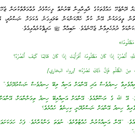
ަށް ދޭންޖެހޭ ޙައްޤުތަކުގެ ދާއިރާއިން ބޭރުނުވާ މީހަކާމެދު މުޢާމަލާތްކުރަން ޖެހޭ
ޮތުން ވީވަރަކުން އޭނާ ކުރާ ހެޔޮކަންކަން ބަލައިގަނެ އެކަމަށް ނަޞްރުދީ، އ
ކަންކަމާ ދުރުހެލިވާން ޖެހޭނެއެވެ. ނަބިއްޔާ ﷺ ޙަދީޘްކުރެއްވިއެވެ.
مَظْلُومًا»
هِ، أَنْصُرُهُ إِذَا كَانَ مَظْلُومًا، أَفَرَأَيْتَ إِذَا كَانَ ظَالِمًا كَيْفَ أَنْصُرُهُ؟
عُهُ، مِنَ الظُّلْمِ فَإِنَّ ذَلِكَ نَصْرُهُ» [رواه البخاري]
ިޔާވެރިވާ ހިނދުވެސް އަދި އޭނާއަށް އަނިޔާ ލިބޭ ހިނދުވެސް ނަޞްރުދޭށެވެ.”
ެވެ. އޭ ﷲ ގެ ރަސޫލާއެވެ. އޭނާއަށް އަނިޔާލިބޭ ހިނދު ތިމަންނާއަށް، އޭނާއަށ
ވެރިވާ ހިނދު އޭނާއަށް ނަޞްރުދޭނީ ކިހިނެތް ހެއްޔެވެ؟
ވިއެވެ. “އޭނާ އަނިޔާކުރުން ހުއްޓުވާށެވެ. ނުވަތަ މަނާކުރާށެވެ. ފަހެ ހަމަކަށަވަ
.”