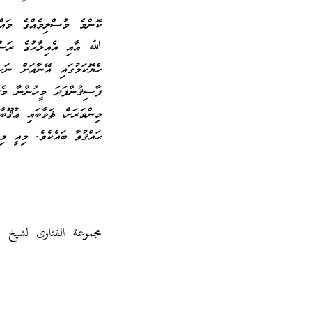
ކޮންމެ މުސްލިމެއްގެ މައްޗ
ﷲ އާއި އެއިލާހުގެ ރަސޫލާ
ހެޔޮކަމުގައި އޭނާއަށް ނަޞ
ފާސިޤުންފަދަ މީހުންނާ މެދ
މިންވަރަށް، ޘަވާބައި ޢުޤޫބ
ޙައްޤުވާ ބައެކެވެ. މިއީ މި
_________________
مجموعة الفتاوى لشيخ الإسل