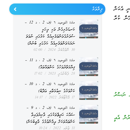
ނީ އެކަން
ފިލާވަޅު
ޭނާ ކުރާ
مادة التوحيد ٦ (ف 2 ، د 12 –
ކަނޑައެޅިގެން ވަކި މީހަކީ
ސުވަރުގެވަންތަވެރިއެއް ކަމުގައި ނުވަތަ
ނަރަކަވަންތަވެރިއެއް ކަމުގައި ބުނުން)
30 ނޮވެމްބަރު 2024
02:00
مادة التوحيد ٦ (ف 2 ، د 11 –
ޤިޔާމަތްދުވަހުގެ ކަންތައްތައް)
28 ފެބްރުއަރީ 2023
17:02
مادة التوحيد ٦ (ف 2 ، د 10 –
ކަށްވަޅުގެ ނިޢުމަތާއި ޢަޛާބު)
ް ނަޞްރު
17 އޮކްޓޯބަރު 2022
14:37
مادة التوحيد ٦ (ف 2 ، د 9 –
ޞައްޙަ ޙަދީޘްތަކުގައި ވާރިދުފައިވާ
ރުން އެއީ
ކަންތައްތަކަށް އީމާންވުމުގެ ވާޖިބުކަން)
31 ޖުލައި 2022
10:24