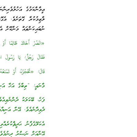
އީމާންކަމުގެ އަހުލުވެރިންނ
ލާޒިމުކުރާ ގޮތަށެވެ. އެގ
ނުބައިކަންތައް މަނާކޮށް އެ
«انْصُرْ أَخَاكَ ظَالِمًا أَوْ 
فَقَالَ رَجُلٌ: يَا رَسُولَ اللَّ
قَالَ: «تَحْجُزُهُ، أَوْ تَمْنَ
މާނައީ: “ތިބާގެ އަޚާ އަނ
ފަހެ، ބޭކަލަކު ދެންނެވިއ
ދެވިދާނެއެވެ. އޭނާ އަނިޔާ
އެކަލޭގެފާނު ޙަދީޘްކުރެއް
އޭނާއަށް ނަޞްރު ދިނުމެވެ