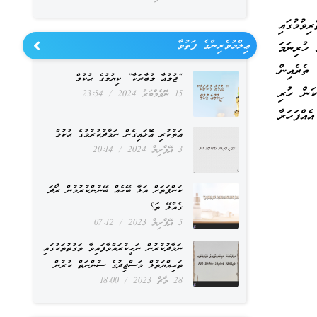
ިވުމުގައި
ޢިލްމުވެރިންގެ ފަތުވާ
ހުރިނަމަ
 ތެރެއިން
“ޖުމުޢާ މުބާރަކާ” ކިޔުމުގެ ޙުކުމް
ކަން ހުރި
15 ނޮވެމްބަރު 2024
23:54
ެއްފަހަރާ
އަތުކުރި އޮޅައިގެން ނަމާދުކުރުމުގެ ޙުކުމް
3 އޭޕްރިލް 2024
20:14
ކަންފަތަށް އަޅާ ބޭހެއް ބޭނުންކުރުމުން ރޯދަ
ގެއްލޭ ތަ؟
5 އޭޕްރިލް 2023
07:12
ނަމާދުކުރުން ނަހީކުރައްވާފައިވާ ވަގުތުތަކުގައި
ތަޙިއްޔަތުލް މަސްޖިދުގެ ސުންނަތް ކުރުން
28 މާޗް 2023
18:00