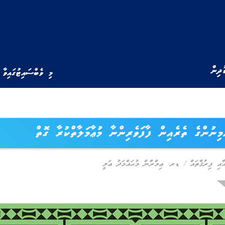
ުދިން
މި ވެބްސައިޓުގައިވާ 
ުމިނުންގެ ތެރެއިން ފާފަވެރިންނާ މުޢާމަލާތްކުރާ ގޮތް
އާއި ފިރުޤާތައް
/
ޑރ. ޢިމްރާން މުޙައްމަދު ޢަލީ