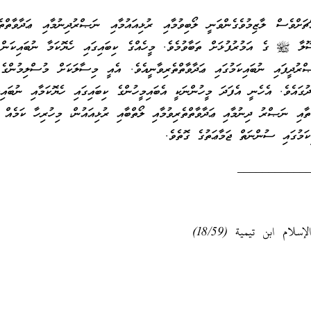
ަށްވެސް ލާޒިމުވެގެންވަނީ ލޯބިވުމާއި ރުޅިއައުމާއި ނަޞްރުދިނުމާއި ޢަދާވާތްތެރ
 ﷺ ގެ އަމުރުފުޅަށް ތަބާވުމެވެ. މީހެއްގެ ކިބައިގައި ހެޔޮކަމާ ނުބައިކަން 
ްރުދީފައި ނުބައިކަމުގައި ޢަދާވާތްތެރިވާނީއެވެ. އެއީ މިސާލަކަށް މުސްލިމުންގެ
ުގައެވެ. އެހެނީ އެފަދަ މީހުންނަކީ އެބައިމީހުންގެ ކިބައިގައި ހެޔޮކަމާއި ނުބައި
ާތާއި ނަޞްރު ދިނުމާއި ޢަދާވާތްތެރިވުމާއި ލޯތްބާއި ރުޅިއައުން، މިހުރިހާ ކަމެއް އ
ކަމުގައި ސުންނަތް ޖަމާޢަތުގެ ގޮތެވެ.
___________
ام ابن تيمية (18/59)