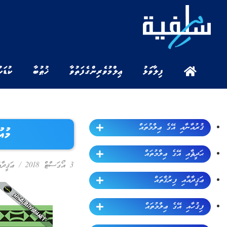
ފިލާވަޅު
ޢިލްމުވެރިންގެ ފަތުވާ
ޚުޠުބާ
ކުޑަކ
ޤުރުއާނާއި އޭގެ ޢިލްމުތައް
މުއ
ޙަދީޘާއި އޭގެ ޢިލްމުތައް
3 އޯގަސްޓް 2018
/
ޢަޤީދާ
ޢަޤީދާއާއި ފިރުޤާތައް
ފިޤުހާއި އޭގެ ޢިލްމުތައް