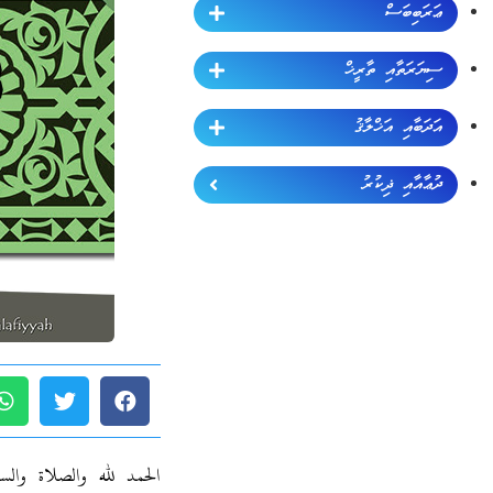
ޢަރަބިބަސް
ސިޔަރަތާއި ތާރީޚް
އަދަބާއި އަޚްލާޤު
ދުޢާއާއި ޛިކުރު
الحمد لله والصلاة وال