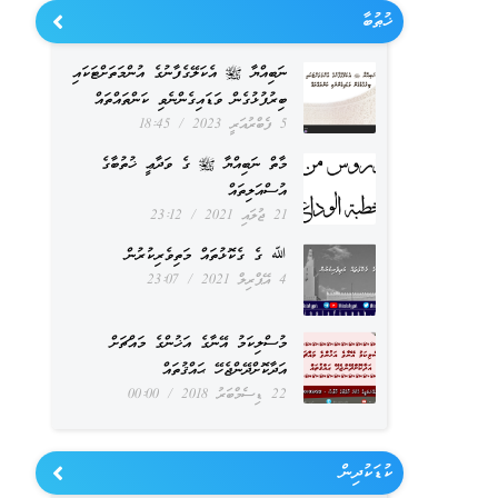
ޚުޠުބާ
ނަބިއްޔާ ﷺ އެކަލޭގެފާނުގެ އުންމަތަށްޓަކައި
ބިރުފުޅުގެން ވަޑައިގެންނެވި ކަންތައްތައް
5 ފެބްރުއަރީ 2023
18:45
މާތް ނަބިއްޔާ ﷺ ގެ ވަދާޢީ ޚުތުބާގެ
އުސްއަލިތައް
21 ޖުލައި 2021
23:12
ﷲ ގެ ގެކޮޅުތައް މަތިވެރިކުރުން
4 އޭޕްރިލް 2021
23:07
މުސްލިކަމު އޭނާގެ އަޚުންގެ މައްޗަށް
އަދާކޮށްދޭންޖެހޭ ޙައްޤުތައް
22 ޑިސެމްބަރު 2018
00:00
ކުޑަކުދިން