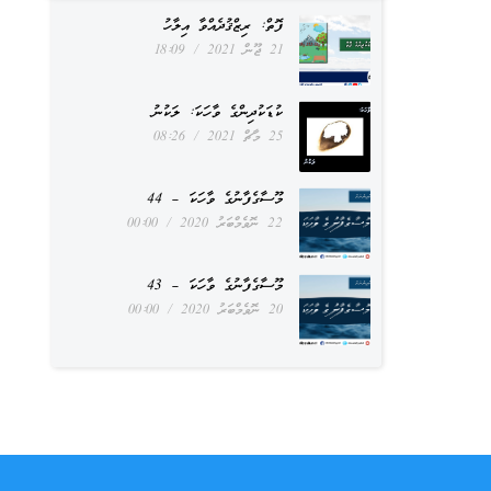
ފޮތް: ރިޒްޤުދެއްވާ އިލާހު
21 ޖޫން 2021
18:09
ކުޑަކުދިންގެ ވާހަކަ: ލަކުނު
25 މާޗް 2021
08:26
މޫސާގެފާނުގެ ވާހަކަ – 44
22 ނޮވެމްބަރު 2020
00:00
މޫސާގެފާނުގެ ވާހަކަ – 43
20 ނޮވެމްބަރު 2020
00:00