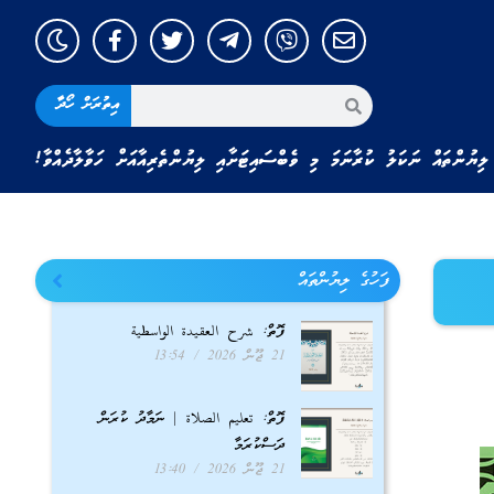
އިތުރަށް ހޯދާ
ލިޔުންތައް ނަކަލު ކުރާނަމަ މި ވެބްސައިޓަށާއި ލިޔުންތެރިއާއަށް ހަވާލާދެއްވާ!
ފަހުގެ ލިޔުންތައް
ފޮތް: شرح العقيدة الواسطية
21 ޖޫން 2026
13:54
ފޮތް: تعليم الصلاة | ނަމާދު ކުރަން
ދަސްކުރަމާ
21 ޖޫން 2026
13:40