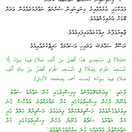
ގިނަގިނައިން ސުންނަތް ނަމާދުތައް ކުރުން
މައްކާގައި އުޅުއްވާއިރު ގިނަގިނައިން ސުންނަތް ނަމާދުކުރެއްވުން ވަރަށް
ބޮޑަށް އެދެވިގެންވެއެވެ.
ޖާބިރުގެފާނު ރިވާކުރައްވައިފައިވެއެވެ.
ރަސޫލާ ޞައްލަﷲ ޢަލައިހި ވަސައްލަމް ހަދީޘްކުރެއްވިއެވެ.
«صَلَاةٌ فِي مَسْجِدِي هَذَا أَفْضَلُ مِنْ أَلْفِ صَلَاةٍ فِيمَا سِوَاهُ، إِلَّا
الْمَسْجِدَ الْحَرَامَ، وَصَلَاةٌ فِي الْمَسْجِدِ الْحَرَامِ أَفْضَلُ مِنْ مِائَةِ أَلْفِ
صَلَاةٍ فِيمَا سِوَاهُ» [مسند أحمد وصححه الألباني]
މާނައީ: ”ތިމަންކަލޭގެފާނުގެ މިމިސްކިތުގައި ކުރާ ނަމާދުގެ ސަވާބު
އެނޫން އެހެން މިސްކިތްތަކުގައި ކުރާ ނަމާދަށްވުރެ އެއްހާސް ގުނަ
އިތުރުވެގެންވެއެވެ. މަސްޖިދުލްޙަރާމް ފިޔަވައެވެ. މަސްޖިދުލް ޙަރާމް ގައި
ކުރާ ނަމާދުގެ ސަވާބު އެނޫން އެހެން މިސްކިތްތަކުގައި ކުރާ
ނަމާދަށްވުރެ އެއްލައްކަ ގުނަ އިތުރުވެގެންވެއެވެ.”