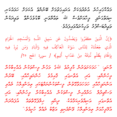
މައްކާގައިހުރެ އުރެދުމަކަށް އަރައިގަތުމަށް ބޭނުންވެ އެކަމަށް ހަމައެކަނި
ނިޔަތްގަނެފި މީހާއަށްވެސް ﷲ ތަޢާލާވަނީ ބޮޑުވެގެންވާ ވަޢީދަކުން
ވަޢީދުބަސްފުޅު ވަޙީކުރައްވައިފައެވެ.
﴿إِنَّ الَّذِينَ كَفَرُوا وَيَصُدُّونَ عَن سَبِيلِ اللَّـهِ وَالْمَسْجِدِ الْحَرَامِ
الَّذِي جَعَلْنَاهُ لِلنَّاسِ سَوَاءً الْعَاكِفُ فِيهِ وَالْبَادِ وَمَن يُرِدْ فِيهِ
بِإِلْحَادٍ بِظُلْمٍ نُّذِقْهُ مِنْ عَذَابٍ أَلِيمٍ﴾ [ سورة الحج ٢٥]
މާނައީ: ”ހަމަކަށަވަރުން ކާފިރުވެ ﷲގެ މަގުން މީސްތަކުން އެއްކިބާކުރާ
މީހުންނާއި، އަދި އެތާނގައި ޤާއިމުވެ ހުންނަމީހާއާއި، ބޭރުން
އަންނަމީހާއާއި ހަމަހަމަވާގޮތުން، މީސްތަކުންނަށްޓަކައި ތިމަންއިލާހު ލެއްވި
މަސްޖިދުލް ޙަރާމްއިން މީސްތަކުން އެއްކިބާކުރާ މީހުންނާއި، އަދި
އެތާނގައި އަނިޔާވެރިކަމާއެކު، ދީނާއި ޚިލާފުގޮތްތައް އުފައްދަން
އުޅޭމީހާއަށް ތިމަންއިލާހު ވޭންދެނިވި އަޒާބު ދެއްވާ ހުށީމެވެ.”