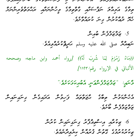
ތިމާގެ އަމިއްލަ ނަފްސަށާއި ގާތްތިމާގެ މީހުންނަށާއި ރަޙްމަތްތެރިންނަށް
ހެޔޮ ދުޢާކުރުން ގިނަ ކުރައްވާށެވެ.
ޒަމްޒަމްފެން ބުއިން
ނަބިއްޔާ صلى الله عليه وسلم ޙަދީޘްކުރެއްވިއެވެ.
((مَاءُ زَمْزَمَ لِمَا شُرِبَ لَهُ)) [رواه أحمد وابن ماجه، وصححه
الألباني في الإرواء رقم:١١٢٣]
މާނައީ: “ޒަމްޒަމްފެންވަނީ އެބުއިކަމަކަށެވެ.”
އެހެންކަމުން ތިބާގެ ޙާޖަތްތައް ފަހިވުން އަދައިގެން ގިނަގިނައިން
ޒަމްޒަމްފެން ބޯށެވެ.
ޒިކުރާއި އިސްތިޣްފާރު ގިނަގިނައިން ކުރުން
ޒިކުރުކުރުމުގެ ގޮތުން ޤުރުއާން ކިޔެވިދާނެއެވެ.