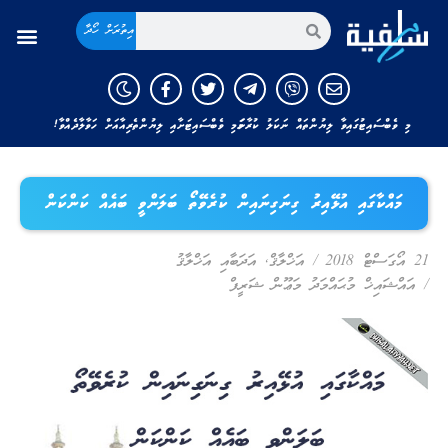
އިތުރަށް ހޯދާ
މި ވެބްސައިޓުގައިވާ ލިޔުންތައް ނަކަލު ކުރާނަމަ މި ވެބްސައިޓަށާއި ލިޔުންތެރިއާއަށް ހަވާލާދެއްވާ!
މައްކާގައި އުޅޭއިރު ގިނަގިނައިން ކުރެވޭތޯ ބަލަންވީ ބައެއް ކަންކަން
21 އޯގަސްޓް 2018
/
އަޚްލާޤް
,
އަދަބާއި އަޚްލާޤު
/
އައްޝައިޚް މުޙައްމަދު މަޢޫން ޝަރީފް