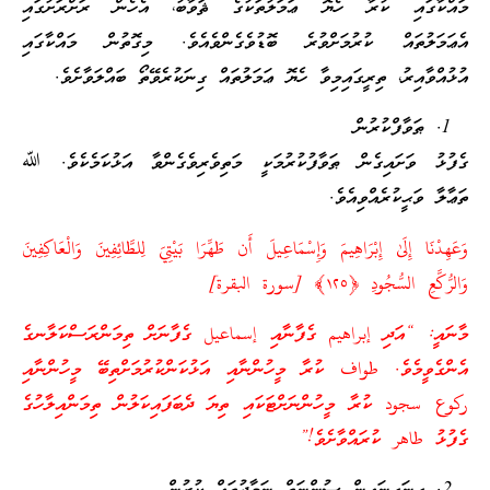
މައްކާގައި ކުރާ ހެޔޮ ޢަމަލުތަކުގެ ޘަވާބު، އެހެން ރަށްރަށުގައި
އެޢަމަލުތައް ކުރުމަށްވުރެ ބޮޑުވެގެންވެއެވެ. މިގޮތުން މައްކާގައި
އުޅުއްވާއިރު، ތިރީގައިމިވާ ހެޔޮ ޢަމަލުތައް ގިނަކުރެވޭތޯ ބައްލަވާށެވެ.
ޠަވާފްކުރުން
ގެފުޅު ވަށައިގެން ޠަވާފުކުރުމަކީ މަތިވެރިވެގެންވާ އަޅުކަމެކެވެ. ﷲ
ތަޢާލާ ވަޙީކުރެއްވިއެވެ.
وَعَهِدْنَا إِلَىٰ إِبْرَاهِيمَ وَإِسْمَاعِيلَ أَن طَهِّرَا بَيْتِيَ لِلطَّائِفِينَ وَالْعَاكِفِينَ
وَالرُّكَّعِ السُّجُودِ ﴿١٢٥﴾ [سورة البقرة]
މާނައީ: “އަދި إبراهيم ގެފާނާއި إسماعيل ގެފާނަށް ތިމަންރަސްކަލާނގެ
އެންގެވީމެވެ. طواف ކުރާ މީހުންނާއި އަޅުކަންކުރުމަށްތިބޭ މީހުންނާއި
ركوع سجود ކުރާ މީހުންނަށްޓަކައި ތިޔަ ދެބަފައިކަލުން ތިމަންއިލާހުގެ
ގެފުޅު طاهر ކުރައްވާށެވެ!”