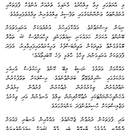
މި އާޔަތުގައި މިވާ އިލްޙާދުގެ މާނައިގެ ތެރެއަށް އެންމެހާ ފާފަތަކާއި
އުރެދުންތައް ވަންނާނެކަމުގައި ތަފްސީރު ޢިލްމުވެރިން ވިދާޅުވެފައިވެއެވެ.
ނިކަން ވިސްނަވާށެވެ. މައްކާގައިހުރެ އުރެދުމަކަށް އަރައިގަތުމަށް
ބޭނުންވެ އެކަމަށް ހަމައެކަނި ނިޔަތްގަނެފި މީހާއަށްވެސް ﷲ ތަޢާލާ
ބޮޑުވެގެންވާ ވަޢީދަކުން ވަޢީދުބަސްފުޅު ވަޙީކުރައްވައިފައިވާއިރު، އެފަދަ
ފާފަތަކަށް އަރައިގަންނަ މީހާގެ ޙާލަކީ ފަހެ ކޮބައިތޯއެވެ؟
މައްކާއަށް އައުމުގެ ނަސީބު ލިބޭ ކޮންމެ މީހަކުވެސް އެކިއެކި
އަޅުކަމުގައި ޝާމިލުވެވޭތޯ ބަލަންވާނެއެވެ. މިސާލަކަށް ތަވާފުކުރުން،
ނަމާދުކުރުން، ޒިކުރުކުރުން، ދުޢާކުރުން، ޤުރުއާން ކިޔެވުން،
އެހެންމީހުންނަށްޓަކައި ދުޢާކޮށްދިނުން، ޢިލްމު އުނގެނުން އަދި ޒިކުރުގެ
މަޖްލިސްތަކަށް ހާޟިރުވުންފަދަ ކަންކަމުގައެވެ.
އަދި ފާފަތަކުން ދުރުވާން ޖެހޭނެއެވެ. މައްކާއިން އެނބުރި ޤައުމަށް
ދާންވާނީ ޢުމުރުގެ ބާކީއޮތް ބައި މާތް ﷲއަށް ކިޔަމަންތެރިކަން