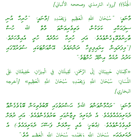
الْجَنَّةِ)) [رواه الترمذي وصححه الألباني]
މާނައީ: ”سُبْحَانَ اللهِ الْعَظِيمِ وَبِحَمْدِهِ [މާނައީ: “ހުރިހާ އުނި
ސިފައަކާއި ކަމަކުން، މަތިވެރިވަންތަ މާތް ﷲ ހުސް
ޠާހިރުވެވޮޑިގެންވެއެވެ. އަދި ހުރިހާ ޙަމްދެއް ހުރީ އެއިލާހަށެވެ.
[“މިފަދައިން ކިޔައިފިމީހާ ދަންނައެވެ. އޭނާއަށްޓަކައި ސުވަރުގޭގައި
ކަދުރު ރުކެއް އިންދޭ ހުށްޓެވެ.”
«كَلِمَتَانِ حَبِيبَتَانِ إِلَى الرَّحْمَنِ، ثَقِيلَتَانِ فِي الْمِيزَانِ، خَفِيفَتَانِ عَلَى
اللِّسَانِ: سُبْحَانَ اللَّهِ وَبِحَمْدِهِ، سُبْحَانَ اللَّهِ الْعَظِيمِ» [أخرجه
البخاري]
މާނައީ: “ރަޙްމާންވަންތަ ﷲގެ ޙަޟްރަތުގައި ލޮބުވެތިކަން ބޮޑުވެގެންވާ
ދެކަލިމައެއްވެއެވެ. އެ ދެކަލިމަ މީޒާނުގައި ބަރުވެގެންވެއެވެ. އަދި ދުލަށް
ލުއިވެގެންވެއެވެ. (އެބަހީ: އެއީ ކިޔާލަން ފަސޭހަ ދެކަލިމައެވެ.) އެ
ދެކަލިމައަކީ سُبْحَانَ اللَّهِ وَبِحَمْدِهِ، سُبْحَانَ اللَّهِ الْعَظِيمِ އެވެ.”