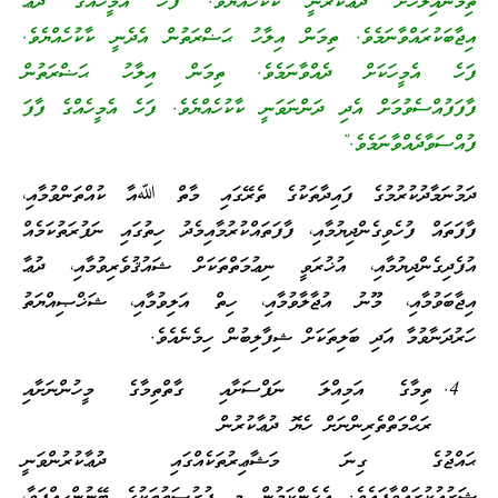
ތިމަންއިލާހަށް ދުޢާކުރަނީ ކާކުހެއްޔެވެ. ފަހެ އެމީހެއްގެ ދުޢާ
އިޖާބަކުރައްވާނަމެވެ. ތިމަން އިލާހު ޙަޟްރަތުން އެދެނީ ކާކުހެއްޔެވެ.
ފަހެ އެމީހަކަށް ދެއްވާނަމެވެ. ތިމަން އިލާހު ޙަޟްރަތުން
ފާފަފުއްސެވުމަށް އެދި ދަންނަވަނީ ކާކުހެއްޔެވެ. ފަހެ އެމީހެއްގެ ފާފަ
ފުއްސަވާދެއްވާނަމެވެ.”
ދަމުނަމާދުކުރުމުގެ ފައިދާތަކުގެ ތެރޭގައި މާތް ﷲއާ ކުއްތަންވުމާއި،
ފާފަތައް ފުހެވިގެންދިޔުމާއި، ފާފަތައްކުރުމާއިމެދު ހިތުގައި ނަފުރަތުކަމެއް
އުފެދިގެންދިޔުމާއި، އުޚުރަވީ ނިޢުމަތްތަކަށް ޝައުޤުވެރިވުމާއި، ދުޢާ
އިޖާބަވުމާއި، މޫނު އުޖާލާވުމާއި، ހިތް އަލިވުމާއި، ޝަޚްޞިއްޔަތު
ހަރުދަނާވުމާ އަދި ބަލިތަކަށް ޝިފާލިބުން ހިމެނެއެވެ.
ތިމާގެ އަމިއްލަ ނަފްސަށާއި ގާތްތިމާގެ މީހުންނަށާއި
ރަޙްމަތްތެރިންނަށް ހެޔޮ ދުޢާކުރުން
ޙައްޖުގެ ގިނަ މަޝާޢިރުތަކެއްގައި ދުޢާކުރުންވަނީ
ޝަރުޢުކުރައްވާފައެވެ. އެހެންކަމުން މި ފުރުޞަތުތަކުގެ ބޭނުންހިއްޕަވާ،