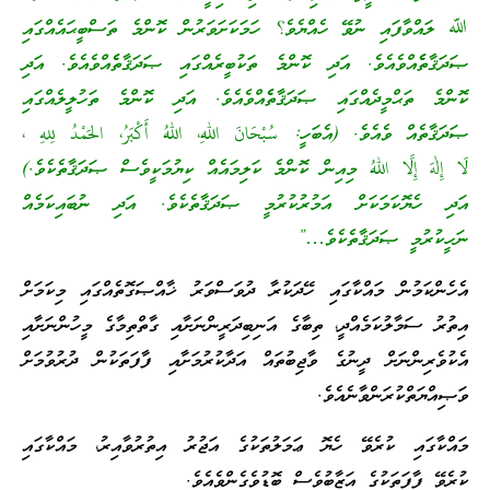
ﷲ ލައްވާފައި ނުވޭ ހެއްޔެވެ؟ ހަމަކަށަވަރުން ކޮންމެ ތަސްބީޙައެއްގައި
ޞަދަޤާތެެއްވެއެވެ. އަދި ކޮންމެ ތަކުބީރެއްގައި ޞަދަޤާތެެއްވެއެވެ. އަދި
ކޮންމެ ތަޙްމީދެއްގައި ޞަދަޤާތެެއްވެއެވެ. އަދި ކޮންމެ ތަހުލީލެއްގައި
ޞަދަޤާތެއް ވެއެވެ. (އެބަހީ: سُبْحَانَ اللهِ، اللهُ أَكْبَرُ، الحَمْدُ لِلهِ ،
لَا إِلٰهَ إِلَّا اللهُ މިއިން ކޮންމެ ކަލިމައެއް ކިޔުމަކީވެސް ޞަދަޤާތެކެވެ.)
އަދި ހެޔޮކަމަކަށް އަމުރުކުރުމީ ޞަދަޤާތެކެވެ. އަދި ނުބައިކަމެއް
ނަހީކުރުމީ ޞަދަޤާތެކެވެ…”
އެހެންކަމުން މައްކާގައި ހޭދަކުރާ ދުވަސްވަރު ޚާއްޞަގޮތެއްގައި މިކަމަށް
އިތުރު ސަމާލުކަމެއްދީ، ތިބާގެ އަނިބިދަރީންނަށާއި ގާތްތިމާގެ މީހުންނަށާއި
އެކުވެރިންނަށް ދީނުގެ ވާޖިބުތައް އަދާކުރުމަށާއި ފާފަތަކުން ދުރުވުމަށް
ވަޞިއްޔަތްކުރަންވާނެއެވެ.
މައްކާގައި ކުރެވޭ ހެޔޮ ޢަމަލުތަކުގެ އަޖުރު އިތުރުވާއިރު، މައްކާގައި
ކުރެވޭ ފާފަތަކުގެ އަޒާބުވެސް ބޮޑުވެގެންވެއެވެ.