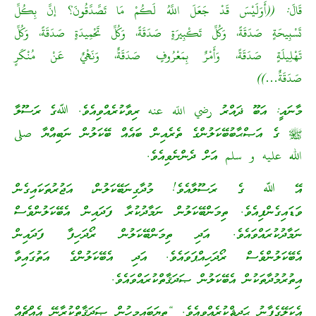
قَالَ: ((أَوَلَيْسَ قَدْ جَعَلَ اللَّهُ لَكُمْ مَا تَصَّدَّقُونَ؟ إنَّ بِكُلِّ
تَسْبِيحَةٍ صَدَقَةً، وَكُلِّ تَكْبِيرَةٍ صَدَقَةً، وَكُلِّ تَحْمِيدَةٍ صَدَقَةً، وَكُلِّ
تَهْلِيلَةٍ صَدَقَةً، وَأَمْرٌ بِمَعْرُوفٍ صَدَقَةٌ، وَنَهْيٌ عَنْ مُنْكَرٍ
صَدَقَةٌ…))
މާނައީ: އަބޫ ޛައްރު رضي اللّه عنه ރިވާކުރެއްވިއެވެ. ﷲގެ ރަސޫލާ
ﷺ ގެ އަޞްޙާބުބޭކަލުންގެ ތެރެއިން ބައެއް ބޭކަލުން ނަބިއްޔާ صلى
الله عليه و سلم އަށް ދެންނެވިއެވެ.
އޭ ﷲ ގެ ރަސޫލާއެވެ! މުދާގިނަބޭކަލުން، އަޖުރުތަކައިގެން
ވަޑައިގެންފިއެވެ. ތިމަންބޭކަލުން ނަމާދުކުރާ ފަދައިން އެބޭކަލުންވެސް
ނަމާދުކުރައްވައެވެ. އަދި ތިމަންބޭކަލުން ރޯދަހިފާ ފަދައިން
އެބޭކަލުންވެސް ރޯދަހިއްޕަވައެވެ. އަދި އެބޭކަލުންގެ އަތުގައިވާ
އިތުރުމުދާތަކުން އެބޭކަލުން ޞަދަޤާތްކުރައްވައެވެ.
އެކަލޭގެފާނު ޙަދީޘްކުރެއްވިއެވެ. “ތިޔަބައިމީހުން ޞަދަޤާތްކުރާނޭ އެއްޗެއް