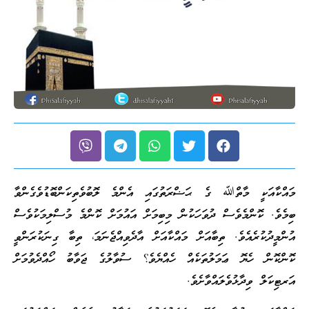
މައްކާއަކީ މާތްﷲ ގެ ޙަޟްރަތުގައި އެންމެ ލޮބުވެތިކަންބޮޑުވެގެންވާ
ބިމެވެ. ކޮންމެވެސް ދުވަހަކުން މިބިމަށް އައުމަށް ކޮންމެ މުސްލިމަކުވެސް
އުންމީދުކުރެއެވެ. ތިބާއަށް މައްކާއަށް އާދެވިއްޖެނަމަ، ތިބާ ގިނަކުރަންވީ
ކޮންކޮން ހެޔޮ ޢަމަލުތަކެއް ހެއްޔެވެ؟ ސުވާލުގެ ޖަވާބު ހޯއްދެވުމަށް
އަރޓިކަލް ވިދާޅުވެލައްވާށެވެ.