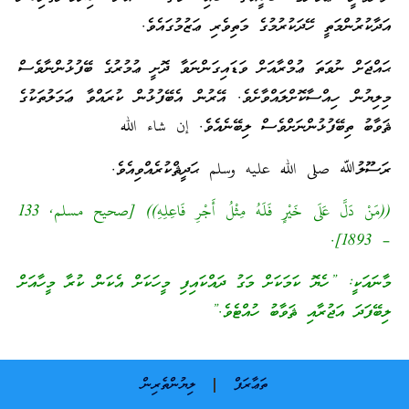
އަދާކުރުންމަތީ ހޭދަކުރުމުގެ މަތިވެރި ޢަޒުމުގައެވެ.
ޙައްޖަށް ނުވަތަ ޢުމްރާއަށް ވަޑައިގަންނަވާ ދޮށީ ޢުމުރުގެ ބޭފުޅުންނާވެސް
މިލިޔުން ހިއްސާކޮށްލައްވާށެވެ. އޭރުން އެބޭފުޅުން ކުރައްވާ ޢަމަލުތަކުގެ
ޘަވާބު ތިބޭފުޅުންނަށްވެސް ލިބޭނެއެވެ. إن شاء الله
ރަސޫލުﷲ صلى الله عليه وسلم ޙަދީޘްކުރެއްވިއެވެ.
((مَنْ دَلَّ عَلَى خَيْرٍ فَلَهُ مِثْلُ أَجْرِ فَاعِلِهِ)) [صحيح مسلم, 133
– 1893].
މާނައަކީ: ”ހެޔޮ ކަމަކަށް މަގު ދައްކައިފި މީހަކަށް އެކަން ކުރާ މީހާއަށް
ލިބޭފަދަ އަޖުރާއި ޘަވާބު ހުއްޓެވެ.”
ތަޢާރަފް
ލިޔުންތެރިން