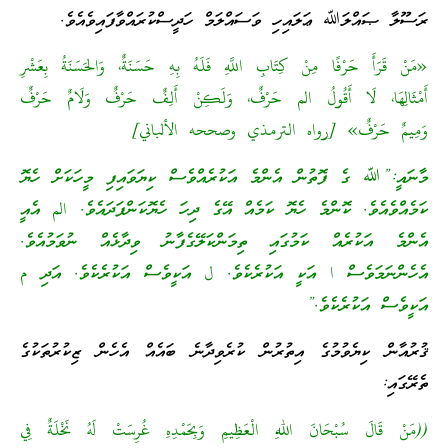
ރަސޫލާ ޞައްލަﷲ ޢަލައިހި ވަސައްލަމް ހަދީސްކުރައްވާފައިވެއެވެ.
«مَنْ قَرَأَ حَرْفًا مِنْ كِتَابِ اللَّهِ فَلَهُ بِهِ حَسَنَةٌ، وَالحَسَنَةُ بِعَشْرِ
أَمْثَالِهَا، لَا أَقُولُ الم حَرْفٌ، وَلَكِنْ أَلِفٌ حَرْفٌ وَلَامٌ حَرْفٌ
وَمِيمٌ حَرْفٌ» [رواه الترمذي وصححه الألباني]
މާނައީ:”ﷲ ގެ ފޮތުން އެންމެ އަކުރެއްވެސް ކިޔަވައިފި މީހަކަށް ހެޔޮ
ކަމެއްވެއެވެ. ކޮންމެ ހެޔޮ ކަމެއް އޭގެ ދިހަ ހެޔޮކަންފަދައެވެ. الم އެއީ
އެންމެ އަކުރެއް ކަމުގައި ތިމަންކަލޭގެފާނު ވިދާޅެއް ނުވަމުއެވެ.
އެހެންނަމަވެސް ا އަކީ އަކުރެކެވެ. ل އަކީވެސް އަކުރެކެވެ. އަދި م
އަކީވެސް އަކުރެކެވެ.”
ޤުރުއާން ކިޔެވުމުގެ އިތުރުން ކުރެވިދާނެ ބައެއް އެހެން ޒިކުރުތަކުގެ
ތެރޭގައި:
((مَنْ قَالَ سُبْحَانَ اللهِ الْعَظِيمِ وَبِحَمْدِهِ غُرِسَتْ لَهُ نَخْلَةٌ فِي