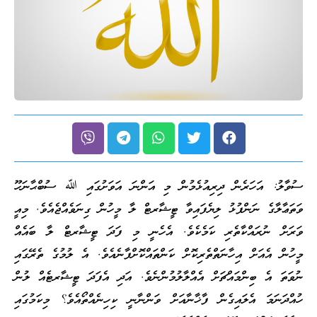
ސުވާލު: އަހަރެން ދިރިއުޅެމުން މި އަންނަ އަވަށުގައި ﷲ ސުބްޙާނަހޫ
ވަތަޢާލާގެ ނަންފުޅު ލިޔެފައިވާ ޓީޝާރޓް ލާ މީހުން ގިނަވެއްޖެއެވެ. މިއީ
ވަރަށް ނުރައްކާތެރި ކަމެކެވެ. އެހެނީ މި ފަދަ ޓީޝާރޓް ލާ ބައެއް
މީހުން އެއަށް އިހާނަތްތެރިކޮށް ކަންތައްކޮށްފާނެއެވެ. އެ ލުމުގެ ތެރޭގައި
ނުވަތަ އެ ބިންމައްޗަށް އެއްލާލުމުންނެވެ. އަދި އެފަދަ ޓީޝާރޓެއް ލުން
ހުއްދަނަމަ އެލައިގެން ފާޚާނާއަށް ވަންނާނީ ކިހިނެއްތޯއެވެ؟ މިކަމުގައި