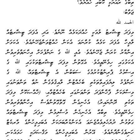
ތިބާގެ ރައުޔަކީ ކޮބައި ހެއްޔެވެ؟
ޖަވާބު:
الحمد لله
މިފަދަ ޓީޝާރޓު ލުމަކީ ހުއްދަކަމެއް ނޫނެވެ. އަދި އެފަދަ ޓީޝާރޓެއް
ލާމީހާ އެފަދަ ކަމެއް ކުރާނަމަ އެކަން ހުއްޓުވަންޖެހޭނެއެވެ. އެކަމަށް
އިންކާރު ކުރަން ޖެހޭނެއެވެ. އެއީ ﷲ ގެ ނަންފުޅަށް އިހާނަތްތެރިވުން
އެކަމުގައި ހިމެނޭތީއެވެ. އެގޮތުން މިފަދަ ޓީޝާރޓްތަކުގައި ﷲ ގެ
އިސްމުޅު ޕްރިންޓުކުރުމުގެ ސަބަބުން، އެ ޓީޝާރޓްތައް، ﷲ ގެ
ނަންފުޅު ލިޔެފައިވާތަކެތި ބެހެއްޓުން ލާއިޤުވެގެން ނުވާ ތަންތަނުގައި
މިސާލަކަށް ފާޚާނާފަދަ ތަންތަނުގައި ބެހެއްޓުމާއި، (ޚާއްޞަކޮށް މިފަދަ
ތަކެތި ދޮންނައިރު) އެހެނިގެން ގޮތްގޮތުންވެސް އިހާނާތްތެރިވުން
ހިމެނޭތީއެވެ. ތިބާއާ އެހެނިހެން މުސްލިމުން މިފަދަ ޓީޝާރޓްތައް
ގަތުމުން ދުރުހެލިވެއްޖެނަމަ އެކަންކުރާބަޔަކަށް އެބައިމީހުންގެ މާރކެޓް
ހަނިވެގެންދާނެއެވެ. އޭރުން އެބައިމީހުންގެ މަޤްޞަދަކީ ހަމައެކަނި