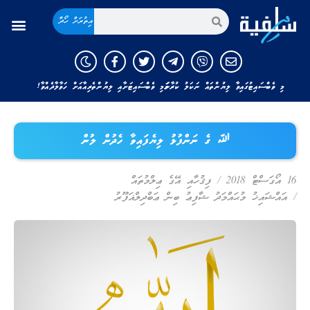
އިތުރަށް ހޯދާ
މި ވެބްސައިޓުގައިވާ ލިޔުންތައް ނަކަލު ކުރާނަމަ މި ވެބްސައިޓަށާއި ލިޔުންތެރިއާއަށް ހަވާލާދެއްވާ!
ﷲ ގެ ނަންފުޅު ލިޔެފައިވާ ހެދުން ލުން
16 އޯގަސްޓް 2018
/
ފިޤުހާއި އޭގެ ޢިލްމުތައް
/
އައްޝައިޚު މުޙައްމަދު ޝާފިޢު ބިން ޢަބްދިލްޣަފޫރު