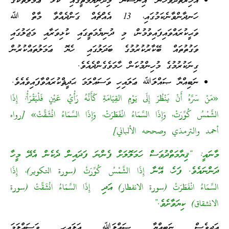
އާޚިރަތްދުވަހުން އިންސާނާ މިދުނިޔެމަތީގައި ކުޅަ ޢަމަލުތަކުގެ
ހަނދާންވާނެކަމުގައި، 13 އެއްޗެއް ގަންދެއްވާ މާތް ﷲ
ވަޙީކުރައްވައިފައިވުމުން، މި ދުނިޔެމަތީގައި ކުޅިވަރާއި މަޖަލުގައި
ވަގުތުތައް ބޭކާރުކުރުމުގެ ބަދަލުގައި ހެޔޮ ޢަމަލުތައްކުރުން
ގިނަކުރުމުގެ މުހިންމުކަން ހާމަވެގެންދެއެވެ.
ނަބިއްޔާ ޞައްލަﷲ ޢަލައިހި ވަސައްލަމަ ޙަދީޘްކުރައްވާފައިވެއެވެ.
«مَنْ سَرَّهُ أَنْ يَنْظُرَ إِلَى يَوْمِ القِيَامَةِ كَأَنَّهُ رَأْيُ عَيْنٍ فَلْيَقْرَأْ: إِذَا
الشَّمْسُ كُوِّرَتْ، وَإِذَا السَّمَاءُ انْفَطَرَتْ، وَإِذَا السَّمَاءُ انْشَقَّتْ» [رواه
أحمد والترمذي وصححه الألباني]
މާނައީ: “ޤިޔާމަތްދުވަސް ހަމަލޮލަށް ފެންނަ ފަދައިން ދެކެން އެދޭ މީހާ
ދަންނައެވެ. ފަހެ، އޭނާ إِذَا الشَّمْسُ كُوِّرَتْ (سورة التكوير)، إِذَا
السَّمَاءُ انْفَطَرَتْ (سورة الانفطار) އަދި إِذَا السَّمَاءُ انْشَقَّتْ (سورة
الانشقاق) ކިޔަވާށެވެ.”
އަދިވެސް ނަބިއްޔާ ޞައްލަﷲ ޢަލައިހި ވަސައްލަމަ