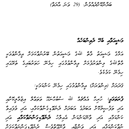
ބަޔާންކޮށްދެއްވުން. (29 ވަނަ އާޔަތް)
މަޝީއަތާއި ބެހޭ ދެތިންބަހެއް
އަޅާގެ މަޝީއަތު މާތް ﷲގެ މަޝީއަތުން ބޭރުނުވާކަމަށް އީމާންވުމަކީ
މާތްﷲގެ މިންވަރުފުޅަށް އީމާންވުމުގައި ހިމެނޭ ހަތަރުބައިގެ ތެރޭގައި
ހިމެނޭ ކަމެކެވެ.
ޤަދަރަށް (މިންވަރަށް) އީމާންވުމުގައި ހިމެނޭ ކަންކަމަކީ:
ފުރަތަމައީ:
ހުރިހާ އެއްޗެއް ﷲ ސުބުޙާނަހޫ ވަތަޢާލާ އިޖުމާލީކޮށާއި
އަދި ތަފުޞީލުކޮށް އަބަދުގެ އަބަދަށް ދެނެވޮޑިގެންވާކަމާއި، އަދި ވެފައިވާ
ކަންކަމާއި އަދި ވާނޭކަންކަން އެއިލާހު
ދެނެވޮޑިގަންނަވާކަމާއި
އަދި
ނުވާކަންކަމާއި އަދި ވަންޏާއި ވާނޭގޮތްވެސް ދެނެވޮޑިގަންނަވާކަމަށް