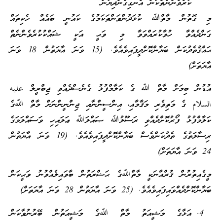
ކުރެވެންނެތްކަން އެނގިގެންދިޔުން
މި ގޮތުން މާތްﷲ ކުޅަދުންވަންތަކަމުގެ ކައުނީ ބައެއް ހެކިތައް
ގަންދެއްވާ ހުވާކުރައްވަވާ މި ވަޙީ އަކީ ޝައްކުކުރެވެންނެތް
ޙައްޤުތެދުކަން ބަޔާންކޮށްދީފައިވެއެވެ. (15 ވަނަ އާޔަތުން 18 ވަނަ
އާޔަތަށް)
އުޑުން ބިމަށް މާތް ﷲ ގެ ކަލާމްފުޅު ގެނެސްދެއްވި ޖިބްރީލް عليه
السلام ގެ މަތިވެރި މަޤާމާއި، އިންސީންނާއި ޖިންނީންނަށް މާތް ﷲގެ
ކަލާމްފުޅު ފޯރުކޮށްދެއްވި ރަސޫލުﷲ ޞައްލަﷲ ޢަލައިހި ވަސައްލަމަގެ
ރިސާލަތުގެ ތެދުކަންވެސް ބަޔާންކޮށްދީފައިވެއެވެ. (19 ވަނަ އާޔަތުން
24 ވަނަ އާޔަތަށް)
މީގެއިތުރުން ޤުރްއާނަކީ މާތްﷲގެ ޙަޟްރަތުން ބާވައިލެއްވުނު ވަޙީކަން
ބަޔާންކޮށްދެއްވައިފައިވެއެވެ. (25 ވަނަ އާޔަތުން 28 ވަނަ އާޔަތަށް)
އަޅާގެ މަޝީއަތު މާތް ﷲގެ މަޝީއަތުން ބޭރުނުވާކަން