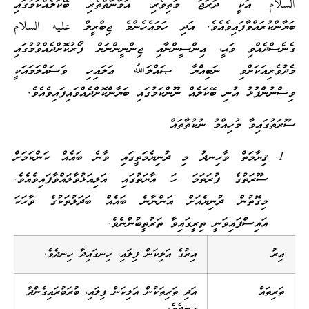
السلام އަކީ ދަރަޖަ މަތިވެރި، އަމާނާތްތެރި ބޭކަލެއްކަމުގައި
ބަޔާންކުރައްވާފައިވެއެވެ. އަދި ހަމައެހެންމެ ޖިބްރީލް عليه السلام
ގެނެސްދެއްވި ވަޙީ، އިންސީންނާއި ޖިންނީންނަށް ފޯރުކޮށްދެއްވުމުގައި
މެދުވެރިއަކަށްވި ނަބިއްޔާ ޞައްލަﷲ ޢަލައިހި ވަސައްލަމައަކީ
ވިސްނުންފުޅު އުނި ބޭކަލެއް ނޫންކަމުގައި ބަޔާންކޮށްދެއްވައިފައިވެއެވެ.
ސޫރަތުގައިވާ މުހިއްމު ނުކުތާތައް
ޤިޔާމަތް ވާހިނދު މި ދުނިޔެމަތީގައި ވާނެ ބައެއް ކަންކަމަށް
ސޫރަތުގެ ފުރަތަމަ ހަ އާޔަތުގައި އަލިއަޅުވާލައްވާފައިވެއެވެ.
މިގޮތުން ދުނިޔެއަށް އަންނާނެ ބައެއް ބަދަލުތަކުގެ ވާހަކަ
އައިސްފައިވަނީ ތިރީގައިވާ ތަރުތީބުންނެވެ.
އިރު
އިރުގެ އަލިކަން ފިލައި، ހިނގައިދާ ހިނދެވެ.
ތަރިތައް
އަދި ތަރިތަކުން އަލިކަން ފިލައި، ބުރަބުރައިގެންދާ
ހިނދެވެ.