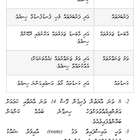
ފަރުބަދަތައް
އަދި ފަރުބަދަތައް ލުހި، ފުނޑުފުނޑުވާ ހިނދެވެ.
މާބަނޑު ޖަމަލުތައް
އަދި މާބަނޑު ޖަމަލުތައް އަޅާނުލައި ދޫކޮށްލާ
ހިނދެވެ.
ވަލު ޖަނަވާރުތައް
އަދި ވަލު ޖަނަވާރުތައް (އެއްތަނަކަށް)
އެއްކުރައްވާ ހިނދެވެ.
ކަނޑުތައް
އަދި ކަނޑުތައް ރޯވެ، އަނދައިގަންނަ ހިނދެވެ.
8 ވަނަ އާޔަތުން ފެށިގެން ގޮސް 14 ވަނަ އާޔަތާއި ހަމައަށް
އަލުންދިރުއްވުމަށްފަހު ހިނގާނެ ބައެއް ކަންކަން
ބަޔާންވެފައިވެއެވެ.
ވަޙީ އައިސްފައިވާ މަގު (route) އާއިމެދު ޝައްކު