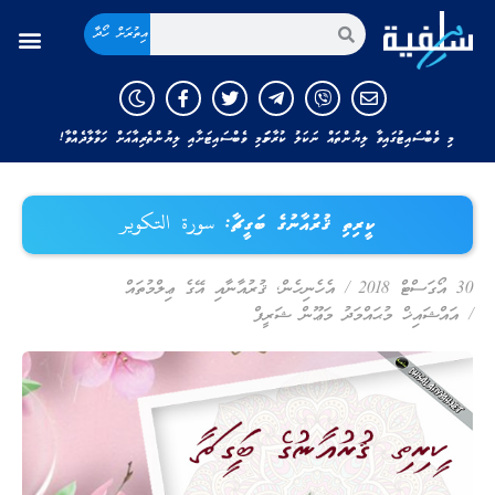
އިތުރަށް ހޯދާ
މި ވެބްސައިޓުގައިވާ ލިޔުންތައް ނަކަލު ކުރާނަމަ މި ވެބްސައިޓަށާއި ލިޔުންތެރިއާއަށް ހަވާލާދެއްވާ!
ކީރިތި ޤުރުއާނުގެ ބަގީޗާ: سورة التكوير
30 އޯގަސްޓް 2018
/
އެހެނިހެން
,
ޤުރުއާނާއި އޭގެ ޢިލްމުތައް
/
އައްޝައިޚް މުޙައްމަދު މަޢޫން ޝަރީފް