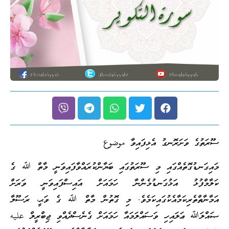
ސޫރަތުގެ ވަށަރޮނގު އެޅިފައިވާ موضوع
މައިގަނޑުގޮތެއްގައި މި ސޫރަތުގައި ބަޔާންކުރައްވާފައިވަނީ މާތް ﷲ ގެ
ކަލާމްފުޅު އަޅުގަނޑުމެންނާ ހަމައަށް އައިސްފައިވަނީ ވަރަށް
އަމާނާތްތެރިކަމާއެކުގައިކަމެވެ. މި ގޮތުން މާތް ﷲ ގެ ވަޙީ، ރަސޫލާ
ޞައްލަﷲ ޢަލައިހި ވަސައްލަމައާ ހަމައަށް ގެނެސްދެއްވި ޖިބްރީލް عليه