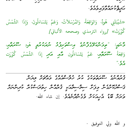
ޙަދީޘްކުރައްވާފައިވެއެވެ.
«شَيَّبَتْنِي هُودٌ، وَالوَاقِعَةُ، وَالمُرْسَلاَتُ، وَعَمَّ يَتَسَاءَلُونَ، وَإِذَا الشَّمْسُ
كُوِّرَتْ» [رواه الترمذي وصححه الألباني]
މާނައީ: “ތިމަންކަލޭގެފާނުގެ އިސްތަށިފުޅު ނުރަކުރުވީ هُود ސޫރަތާއި،
وَاقِعَةُ ސޫރަތާއި، عَمَّ يَتَسَاءَلُون އާއި އަދި إِذَا الشَّمْسُ كُوِّرَت
އެވެ.”
ޤުރުއާނުގެ ސޫރަތްތަކުގެ ކުރު ޚުލާސާއެއްގެ މައްޗަށް ލިޔަން
ޤަސްދުކޮށްގެން މިފަށާ ސިލްސިލާއަކީ ޤުރްއާން ހިތުދަސްކުރާ ކުދިންނަށް
ވަރަށް ބޮޑު އެހީއަކަށް ވެގެންދާނެއެވެ. إن شاء الله.
و الله ولي التوفيق .