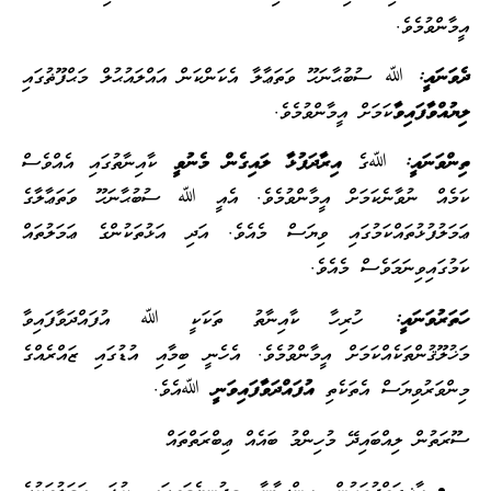
އީމާންވުމެވެ.
ދެވަނައީ:
ﷲ ސުބުޙާނަހޫ ވަތަޢާލާ އެކަންކަން އައްލައުޙުލް މަޙްފޫޡުގައި
ލިޔުއްވާފައިވާ
ކަމަށް އީމާންވުމެވެ.
ތިންވަނައީ:
ﷲގެ
އިރާދަފުޅާ ލައިގެން މެނުވީ
ކާއިނާތުގައި އެއްވެސް
ކަމެއް ނުވާނެކަމަށް އީމާންވުމެވެ. އެއީ ﷲ ސުބުޙާނަހޫ ވަތަޢާލާގެ
ޢަމަލުފުޅުތައްކަމުގައި ވިޔަސް މެއެވެ. އަދި އަޅުތަކުންގެ ޢަމަލުތައް
ކަމުގައިވިނަމަވެސް މެއެވެ.
ހަތަރުވަނައީ:
ހުރިހާ ކާއިނާތު ތަކަކީ ﷲ އުފައްދަވާފައިވާ
މަޚުލޫޤުންތަކެއްކަމަށް އީމާންވުމެވެ. އެހެނީ ބިމާއި އުޑުގައި ޒައްރެއްގެ
މިންވަރުވިޔަސް އެތަކެތި
އުފައްދަވާފައިވަނީ
ﷲއެވެ.
ސޫރަތުން ލިއްބައިދޭ މުހިންމު ބައެއް ޢިބްރަތްތައް