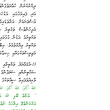
ޛިކްރުކުރުން ހުއްދަވެގެން
އަދި ފައިމަގުގައި، އަޑު
އުސްތަނަކަށް އަރާވަޑައި
އެމީހުންވެސް ތަކުބީރު ކ
ތަކުބީރުގެ އަޑުން ގުގުމަ
ތަކްބީރު ވިދާޅުވެއެވެ. އި
މަޖިލީސްތަކުގަޔާއި ހިނގާމަގ
13-މުޤައްޔަދު ތަކްބީރ
ޞަޙާބީންނާއި ސަލަފުންގެ ކި
ވާރިދުވެފައިވާ ސީޣާތަކުގެ
اللهُ أَكْبَرُ، اللهُ أَكْبَرُ، الل
” އެންމެ ބޮޑީ ﷲ އެވެ
އަޅުކަންވެވޭ އިލާހަކު ނު