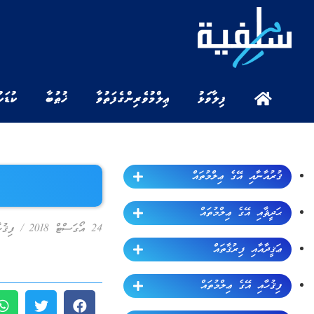
ފިލާވަޅު
ޢިލްމުވެރިންގެ ފަތުވާ
ޚުޠުބާ
ކުޑަކ
ޤުރުއާނާއި އޭގެ ޢިލްމުތައް
ޙަދީޘާއި އޭގެ ޢިލްމުތައް
24 އޯގަސްޓް 2018
/
ފިޤުހ
ޢަޤީދާއާއި ފިރުޤާތައް
ފިޤުހާއި އޭގެ ޢިލްމުތައް