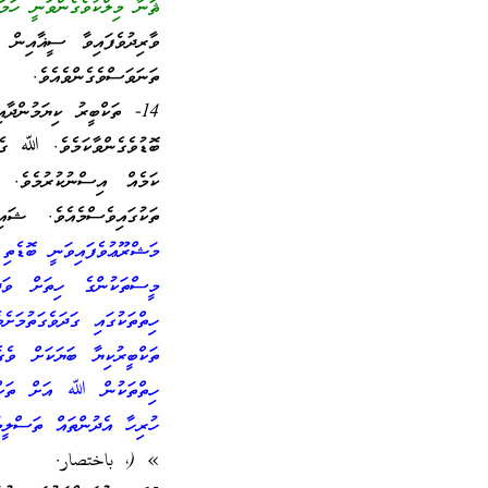
ޘަނާ މިލްކުވެގެންވަނީ ހަ
ވާރިދުވެފައިވާ ސީޣާއިން
ތަނަވަސްވެގެންވެއެވެ.
14- ތަކްބީރު ކިޔަމުންދ
ބޮޑުވެގެންވާކަމެވެ. ﷲ ގެ
ކަމެއް އިސްނުކުރުމެވެ. ގ
ތަކުގައިވެސްމެއެވެ. ޝަ
މަޝްރޫޢުވެފައިވަނީ ބޮޑެތ
މީސްތަކުންގެ ހިތަށް ވަދ
ހިތްތަކުގައި ގަދަވެގަތު
ތަކްބީރުކިޔާ ބަޔަކަށް ވެ
ހިތްތަކުން ﷲ އަށް ތަކްބ
ހުރިހާ އެދުންތައް ތަސްލީމ
» (، باختصار.