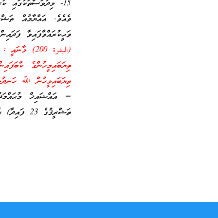
15- މިދުވަސްތަކުގައި ކ
ވެއެވެ. އައްޔާމުއް ތަޝްރ
ވަޙީކުރައްވާފައިވާ ފަދައިން
(البقرة 200) މ
ތިޔަބައިމީހުންގެ ކާބަފައ
ތިޔަބައިމީހުން ﷲ ހަނދުމަ
ތަޝްރީޤުގެ 23 ފައިދާ) ގެ ތަރުޖަމާ=