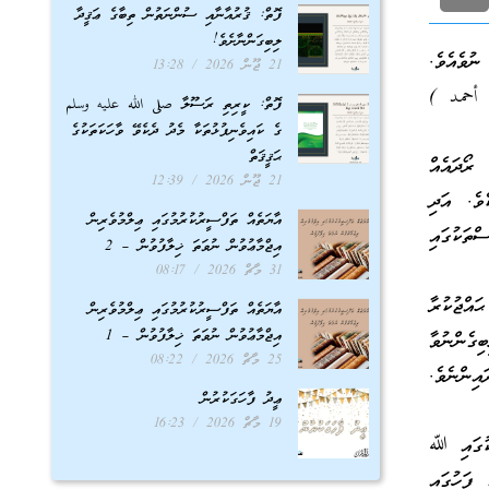
ފޮތް: ޤުރުއާނާއި ސުންނަތުން ތިބާގެ ޢަޤީދާ
ލިބިގަންނާށެވެ!
ނުވެއެވެ.
21 ޖޫން 2026
13:28
م أحمد )
ފޮތް: ކީރިތި ރަސޫލާ صلى الله عليه وسلم
ގެ ކައިވެނިފުޅުތަކާ މެދު ދެކެވޭ ވާހަކަތަކުގެ
ޙަޤީޤަތް
ރޯދައެއް
21 ޖޫން 2026
12:39
ވެ. އަދި
އާޔަތެއް ތަފްސީރުކުރުމުގައި ޢިލްމުވެރިން
ްތަކުގައި
އިޖްމާޢުވުން ނުވަތަ ޚިލާފުވުން – 2
31 މާޗް 2026
08:17
ައްޖުކުރާ
އާޔަތެއް ތަފްސީރުކުރުމުގައި ޢިލްމުވެރިން
އިޖްމާޢުވުން ނުވަތަ ޚިލާފުވުން – 1
ގެންނުވާ
25 މާޗް 2026
08:22
ިންނެވެ.
ޢީދު ފާހަގަކުރުން
19 މާޗް 2026
16:23
ަކުގައި ﷲ
 ފަހުގައި