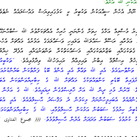
މައެކަނި ﷲ އަށެވެ.”
 ނޫން އެހެން ސީޣާއަކުން ތަކުބީރު ކީ ކަމުގައިވިޔަސް މައްސަލައެއް ނެތެވެ
ާއިރު މުސްލިމް އަޅާގެ ހިތަށް ގެންނަނީ ހުރިހާ އެއްޗަކަށްވުރެ ﷲ ސުބްޙާނަހޫ 
 އަމުރާއި ރަސޫލާ ޞައްލަﷲ ޢަލައިހި ވަސައްލަމަގެ އަމުރުގެ މައްޗަށް އެހެން
ެތަކުގަޔާއި ބަޒާރުތަކުގަޔާއި މަސައްކަތްކުރާ ތަންތަނުގަޔާއި އުފެދޭ ޚިޔާލުތަ
އިޚުލް އިސްލާމް އިބްނު ތައިމިއްޔާ ރަޙިމަހުﷲ ވިދާޅުވިއެވެ.
“ތަކްބީރ
ި ތަންތާނގައެވެ. އެއީ ﷲ ތަޢާލާ އެއީ އެންމެ ބޮޑު ފަރާތްކަން ބަޔާންކުރުމަށްޓ
ެފައިވާ ބޮޑެތި ކަންތައްތަކުގެ މައްޗަށް ﷲ ގެ ކިބްރިޔާވަންތަކަން އެބައި
މަށެވެ. އޭރުން މުޅި ދީން ﷲ އަށް ޚާލިޞްވެގެން ދިޔައީއެވެ. ﷲ ގެ އަޅުނ
ގެންދެއެވެ އެބައިމީހުންނަށް މިކަމުން ދެ މަޤްޞަދު ޙާޞިލްވެއެވެ. އެއީ އެބައި
ީރު ކިޔުމުގެ ސަބަބުން އަޅުކަން ޙާޞިލްވުމާއި، ﷲ ގެ ކިބްރިޔާވަންތަކަމަށ
ު ކުރުމުގެ ސަބަބުން މަދަދަށް އެދުން ޙާޞިލްވުމެވެ.