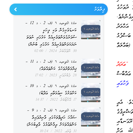
 ދުވަހުގެ
ފިލާވަޅު
ެންނެވެ.
مادة التوحيد ٦ (ف 2 ، د 12 –
 އަޙްމަދު
ކަނޑައެޅިގެން ވަކި މީހަކީ
ބަސްފުޅު
ސުވަރުގެވަންތަވެރިއެއް ކަމުގައި ނުވަތަ
ބައްލަވާ
ނަރަކަވަންތަވެރިއެއް ކަމުގައި ބުނުން)
30 ނޮވެމްބަރު 2024
02:00
مادة التوحيد ٦ (ف 2 ، د 11 –
َعْدُودَاتٍ – البقرة 203 މާނައީ: “ޢަދަދު
ޤިޔާމަތްދުވަހުގެ ކަންތައްތައް)
ޢައްބާސް
28 ފެބްރުއަރީ 2023
17:02
ފަހުގައި
مادة التوحيد ٦ (ف 2 ، د 10 –
ކަށްވަޅުގެ ނިޢުމަތާއި ޢަޛާބު)
17 އޮކްޓޯބަރު 2022
14:37
ެވެ. އެއީ
مادة التوحيد ٦ (ف 2 ، د 9 –
ޝްރީޤުގެ
ޞައްޙަ ޙަދީޘްތަކުގައި ވާރިދުފައިވާ
ރޭގަނޑާއި
ކަންތައްތަކަށް އީމާންވުމުގެ ވާޖިބުކަން)
، ﷲ އަށް
31 ޖުލައި 2022
10:24