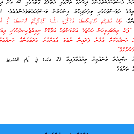
ުރުން މުސްތަޙައްބުވެގެންވާ ޛިކްރުގެ ތެރޭގައި މުޠްލަޤު ގޮތެއްގައި ﷲ އަށް ޛިކ
ީޤުގެ ދުވަސްތަކުގައި މިފަދަޛިކްރު ގިނަކުރުން މުސްތަޙައްބުވެގެންވެއެވެ. 
ނެވެ.
فَإِذَا قَضَيْتُم مَّنَاسِكَكُمْ فَاذْكُرُوا اللَّـهَ كَذِكْرِكُمْ آبَاءَكُمْ أَوْ أَشَ
ާނައީ : “ފަހެ، ތިޔަބައިމީހުން ޙައްޖުގެ އަޅުކަންތައް އަދާކޮށް ނިމިއްޖެހިނދެއްގައި ތިޔަބ
ިން ހަނދުމަކޮށް އުޅުނު ފަދައިން ނުވަތަ އެއަށްވުރެ ގަދަވެގެންވާ ހަނދުމަކުޅަ
ކުރާށެވެ”
= އައްޝައިޚް މުޙައްމަދު ޞާލިޙުލް މުނައްޖިދު ލިޔުއްވާފައިވާ 23 فائدة في أيا