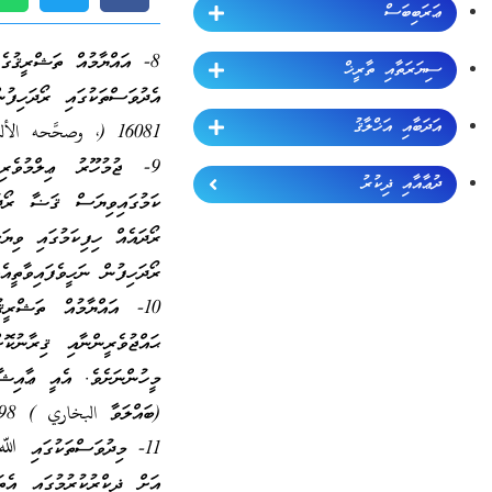
ޢަރަބިބަސް
8- އައްޔާމުއް ތަޝްރީޤުގެ
ސިޔަރަތާއި ތާރީޚް
އެދުވަސްތަކުގައި ރޯދަހި
އަދަބާއި އަޚްލާޤު
16081 (، وصحَّحه الألباني في صحيح الجامع .)7355)
9- ޖުމުހޫރު ޢިލްމުވެރ
ދުޢާއާއި ޛިކުރު
ކަމުގައިވިޔަސް ޤަޟާ ރޯދަ
ރޯދައެއް ހިފިކަމުގައި ވިޔ
ރޯދަހިފުން ނަހީވެފައިވާތީއެވ
10- އައްޔާމުއް ތަޝްރީޤ
ޙައްޖުވެރީންނާއި ޤިރާނުކ
މީހުންނަށެވެ. އެއީ ޢާއި
(ބައްލަވާ البخاري ) 1998 )
11- މިދުވަސްތަކުގައި ﷲ
އަށް ޛިކްރުކުރުމުގައި އެތ