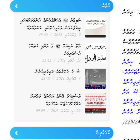
ޚުޠުބާ
. މިކަން
ނަބިއްޔާ ﷺ އެކަލޭގެފާނުގެ އުންމަތަށްޓަކައި
ބިރުފުޅުގެން ވަޑައިގެންނެވި ކަންތައްތައް
ވަތަޢާލާ
5 ފެބްރުއަރީ 2023
18:45
އެއްވެސް
މާތް ނަބިއްޔާ ﷺ ގެ ވަދާޢީ ޚުތުބާގެ
ފާތުވުން
އުސްއަލިތައް
21 ޖުލައި 2021
23:12
ު ކިޔުން
ަކައެވެ.
ﷲ ގެ ގެކޮޅުތައް މަތިވެރިކުރުން
4 އޭޕްރިލް 2021
23:07
މީހުންގެ
ް ﷲ އަށް
މުސްލިކަމު އޭނާގެ އަޚުންގެ މައްޗަށް
މީހުންގެ
އަދާކޮށްދޭންޖެހޭ ޙައްޤުތައް
22 ޑިސެމްބަރު 2018
00:00
ް އެހެން
((( مجموع الفتاوى 229/24(
ކުޑަކުދިން