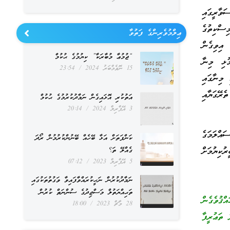
ަވާރީގައި
ސްކިތުގެ
ޢިލްމުވެރިންގެ ފަތުވާ
އިވިގެން
“ޖުމުޢާ މުބާރަކާ” ކިޔުމުގެ ޙުކުމް
ުޅި މިނާ
15 ނޮވެމްބަރު 2024
23:54
މިނާގައި
ެރޭގަޔާއި
އަތުކުރި އޮޅައިގެން ނަމާދުކުރުމުގެ ޙުކުމް
3 އޭޕްރިލް 2024
20:14
އްލަމަގެ
ކަންފަތަށް އަޅާ ބޭހެއް ބޭނުންކުރުމުން ރޯދަ
ުކިޔުމަށް
ގެއްލޭ ތަ؟
5 އޭޕްރިލް 2023
07:12
ނަމާދުކުރުން ނަހީކުރައްވާފައިވާ ވަގުތުތަކުގައި
ތަޙިއްޔަތުލް މަސްޖިދުގެ ސުންނަތް ކުރުން
ުވެގެން
28 މާޗް 2023
18:00
ތަޢުރީފާ