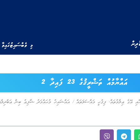
ުދިން
މި ވެބްސައިޓުގައިވާ 
އައްޔާމުއް ތަޝްރީޤުގެ 23 ފައިދާ 2
ާއި އޭގެ ޢިލްމުތައް
,
ފިޤުހީ މައްސަލަތައް
/
އައްޝައިޚު މުޙައްމަދު ޝާފިޢު ބިން ޢަބްދިލްޣަ