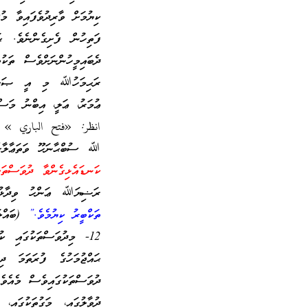
ކިޔުމަށް ވާރިދުވެފައިވާ މ
ފަތިހުން ފެށިގެންނެވެ. ޙ
ދެބައިމީހުންނަށްވެސް ތަކު
ރަޙިމަހުﷲ މި އީ ޞަޙާބީން
ޢުމަރު، ޢަލީ، އިބްނު މަސ
انظر: «فتح الباري » لابن
ﷲ ސުބްޙާނަހޫ ވަތަޢާލާ
ކަނޑައެޅިގެންވާ ދުވަސްތަ
ރަޟިޔަﷲ ޢަންހު ވިދާޅު
ތަކްބީރު ކިޔުމެވެ.”
(ބައްލަވ
12- މިދުވަސްތަކުގައި ކ
ޙައްޖުމަހުގެ ފުރަތަމަ ދި
ދުވަސްތަކުގައިވެސް މެއެވެ
ދުވާލުގައި، މަގުތަކުގައި