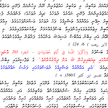
ުޤައްޔަދު ތަކްބީރު: މި ތަކުބީރު ޙައްޖުވެރީން ނޫން މީހުންނަށް ފެށޭނީ ޢަރަފާތް
ައްޖުވެރީންނަށް ފެށޭނީ ނަޙްރުގެ ދުވަހުގެ (ޢީދު ދުވަހުގެ) މެންދުރުން ފެށިގ
ބީރު ނިމޭނީ އައްޔާމުއް ތަޝްރީޤުގެ ފަހު ދުވަހުގެ ޢަޞްރަށްފަހުގައެވެ. އިމާމު
 އިޖުމާޢުވެވަޑައިގެންފައިވާ ބަސްފުޅެއްކަމަށް ރިވާކުރައްވާފައިވެއެވެ. މި 
ްޢޫދު އަދި އިބްނު ޢައްބާސް ރަޟިޔަﷲ ޢަންހުމްގެ ފަރާތުން ރިވާވެގެންވެއެވެ. (
 رجب ) 6/ 124 )
ގެ ބަސްފުޅު
وَاذْكُرُوا اللَّـهَ فِي أَيَّامٍ مّ
ކެއްގައި ތިޔަބައިމީހުން ﷲ އަށް ޛިކްރުކުރާށެވެ.”
ގެ ތަފްސީރުގައި އިބްނު 
ވިއެވެ.
“އެއީ އައްޔާމުއް ތަޝްރީޤުގެ ދުވަސްތަކުގައި ފަރުޟު ނަމާދުތަކުގެ 
ާ تفسير ابن كثير 560/1( » )
ުރުން މުސްތަޙައްބުވެގެންވާ ޛިކްރުތަކުގެ ތެރޭގައި މުޠްލަޤު ތަކްބީރު ހިމެނެއ
ހައިގެ ތެރޭގައި ކިޔުން ސުންނަތްވެގެންވާ ތަކްބީރެކެވެ. އަދި އައްޔާމުއްތަ
. އަދި އެތަކުބީރު ހުރިހާ ޙާލަތެއްގައި ހުރިހާ ވަޤުތެއްގައި ހުރިހާ ތަނެއްގައި، 
، ބާޒާރުތަކުގައި، މިސްކިތްތަކުގައި، ގެތަކުގައި، މަސައްކަތްކުރާ ތަންތާގައި