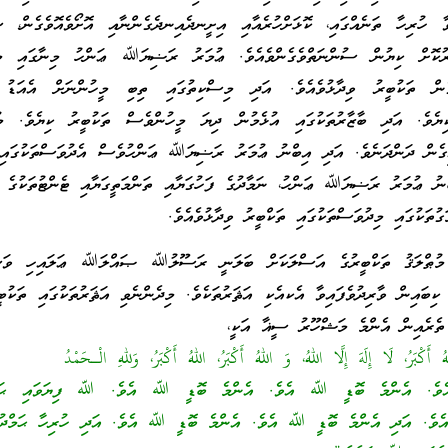
ވާ ހުރިހާ ތަނެއްގައި، ކޮޅަށްހުރެއާއި އިށީނދެއިނދެގެންނާއި އޮށޯވެއޮވެގެން، ސ
ހަރުކޮށް ކިޔުން ސުންނަތްވެގެންވެއެވެ. ޢުމަރު ރަޟިޔަﷲ ޢަންހު މިނާގައި މި
ގެން ތަކުބީރު ވިދާޅުވެއެވެ. އަދި މިސްކިތުގައި ތިބި މީހުންނަށް އެއަޑު 
ިޔެވެ. އަދި ބާޒާރުތަކުގައި އުޅެމުން ދިޔަ މީހުންވެސް ތަކުބީރު ކިޔެވެ. މ
އިގެން ދަންދަނެވެ. އަދި އިބްނު ޢުމަރު ރަޟިޔަﷲ ޢަންހުވެސް އެދުވަސްތަކުގައި 
ބްނު ޢުމަރު ރަޟިޔަﷲ ޢަންހު، ނަމާދުގެ ފަހުގަޔާއި ތަންމަތީގަޔާއި ޓެންޓުތަކުގެ ތ
ުތަކުގައި މިދުވަސްތަކުގައި ތަކްބީރު ވިދާޅުވެއެވެ.
ާއި މުޠްލަޤު ތަކްބީރުގެ އަސްލަކަށް ބަލަނީ ރަސޫލުﷲ ޞައްލަﷲ ޢަލައިހި ވަސަ
ބައިން ވާރިދުވެފައިވާ އެކއެކި އަޘަރުތަކެވެ. މިދެންނެވި އަޘަރުތަކުގައި ތަކުބީރ
 ތެރެއިން އެންމެ މަޝްހޫރު ސީޣާ އަކީ،
هُ أَكْبَرُ، لَا إِلَهَ إِلَّا اللهُ، وَ اللهُ أَكْبَرُ، اللهُ أَكْبَرُ، وَللهِ الْـحَمْدُ
. އެންމެ ބޮޑީ ﷲ އެވެ. އެންމެ ބޮޑީ ﷲ އެވެ. ﷲ ފިޔަވައި ޙައްޤ
ވެއެވެ. އަދި އެންމެ ބޮޑީ ﷲ އެވެ. އެންމެ ބޮޑީ ﷲ އެވެ. އަދި ހުރިހާ ޙަމްދު 