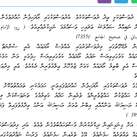
 ދުވަސްތަކަކީ ޢީދު ދުވަސްތަކެކެވެ. އެދުވަސްތަކުގައި ރޯދަހިފުން ހުއްދަވެގެން 
ފުން ނަބިއްޔާ ޞައްލަﷲ ޢަލައިހި ވަސައްލަމަ ނަހީކުރެއްވިއެވެ. ( روه الإما
ިން ދެކޭގޮތުގައި މިދުވަސްވަރުގައި އެއްވެސް ރޯދައެއް، އެއީ ސުންނަތް 
އެއް ކަމުގައިވިޔަސް ނަދުރު ރޯދައެއް ކަމުގައިވިޔަސް ހިފުމަކީ މަނާ ކަމެކެ
ަސް އެއީ ބާޠިލު ރޯދައެއް ކަމަށް ޖުމުހޫރު ޢިލްމުވެރިން ދެކެއެވެ. އެއީ މިދުވަސ
ެ.
ުގެ ދުވަސްތަކުގައި ރޯދަހިފުން ހުއްދަވެފައިވަނީ ހަމައެކަނި ތަމައްތުޢުކޮށް ޙ
ޮށް ޙައްޖުކުރާ ޙައްޖުވެރީންގެ ތެރެއިން ހަދްޔު ކަތިލުމުގެ ތަނަވަސްކަން ލިބި
ޝާ ރަޟިޔަﷲ ޢަންހާއާއި އިބްނު ޢުމަރު ރަޟިޔަﷲ ޢަންހު ވިދާޅުވެފައިވާ ފަދައ
 އަށް ގިނަގިނައިން ޛިކްރުކުރުން މުސްތަޙައްބުވެގެން ވެއެވެ. އަދި މިދުވަސްތ
ައް ވައްތަރެއް ހިމެނެއެވެ. އޭގެ ތެރެއިން ހިމެނެއެވެ. ފަރުޟު ނަމާދުތަކުގައި