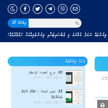
އިތުރަށް ހޯދާ
ލިޔުންތައް ނަކަލު ކުރާނަމަ މި ވެބްސައިޓަށާއި ލިޔުންތެރިއާއަށް ހަވާލާދެއްވާ!
ފަހުގެ ލިޔުންތައް
ފޮތް: شرح العقيدة الواسطية
21 ޖޫން 2026
13:54
ފޫރު
ފޮތް: تعليم الصلاة | ނަމާދު ކުރަން
ދަސްކުރަމާ
21 ޖޫން 2026
13:40