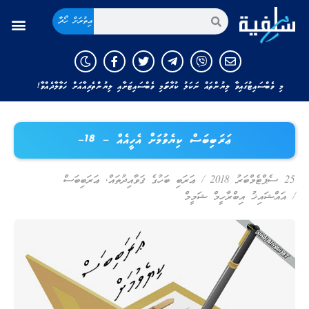
އިތުރަށް ހޯދާ
މި ވެބްސައިޓުގައިވާ ލިޔުންތައް ނަކަލު ކުރާނަމަ މި ވެބްސައިޓަށާއި ލިޔުންތެރިއާއަށް ހަވާލާދެއްވާ!
ޢަރަބިބަސް ކިޔެވުމަށް އެހީއެއް – 18–
25 ސެޕްޓެމްބަރު 2018
/
ޢަރަބި ބަހުގެ ޤަވާއިދުތައް
,
ޢަރަބިބަސް
/
އައްޝައިޚު އިބްރާހީމް ޝަމީމް