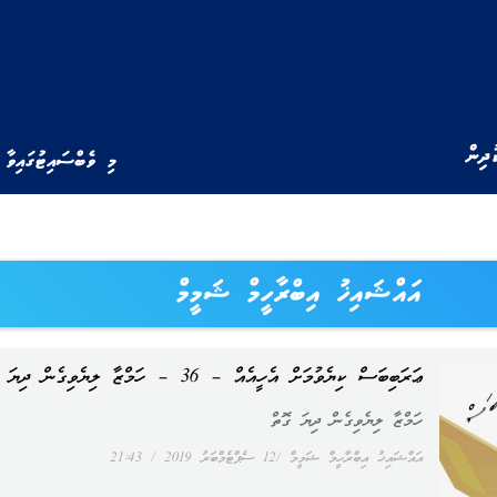
ުދިން
މި ވެބްސައިޓުގައިވާ 
އައްޝައިޚު އިބްރާހީމް ޝަމީމް
ޢަރަބިބަސް ކިޔެވުމަށް އެހީއެއް – 36 – ހަމްޒާ ލިޔެވިގެން ދިޔަ ގޮތް
ހަމްޒާ ލިޔެވިގެން ދިޔަ ގޮތް
އައްޝައިޚު އިބްރާހީމް ޝަމީމް
12 ސެޕްޓެމްބަރު 2019
21:43