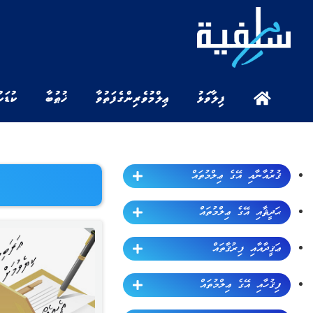
ފިލާވަޅު
ޢިލްމުވެރިންގެ ފަތުވާ
ޚުޠުބާ
ކުޑަކ
ޤުރުއާނާއި އޭގެ ޢިލްމުތައް
ޙަދީޘާއި އޭގެ ޢިލްމުތައް
ޢަޤީދާއާއި ފިރުޤާތައް
ފިޤުހާއި އޭގެ ޢިލްމުތައް