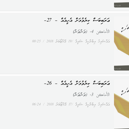
ޢަރަބިބަސް ކިޔެވުމަށް އެހީއެއް – 27–
الأماكن 4- (ތަންތަން)
އައްޝައިޚު އިބްރާހީމް ޝަމީމް
19 އޮކްޓޯބަރު 2018
00:25
ޢަރަބިބަސް ކިޔެވުމަށް އެހީއެއް – 26–
الأماكن 3- (ތަންތަން)
އައްޝައިޚު އިބްރާހީމް ޝަމީމް
17 އޮކްޓޯބަރު 2018
06:24