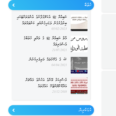
ޚުޠުބާ
ނަބިއްޔާ ﷺ އެކަލޭގެފާނުގެ އުންމަތަށްޓަކައި
ބިރުފުޅުގެން ވަޑައިގެންނެވި ކަންތައްތައް
05/02/2023
މާތް ނަބިއްޔާ ﷺ ގެ ވަދާޢީ ޚުތުބާގެ
އުސްއަލިތައް
21/07/2021
ﷲ ގެ ގެކޮޅުތައް މަތިވެރިކުރުން
04/04/2021
މުސްލިކަމު އޭނާގެ އަޚުންގެ މައްޗަށް
އަދާކޮށްދޭންޖެހޭ ޙައްޤުތައް
23/12/2018
ކުޑަކުދިން