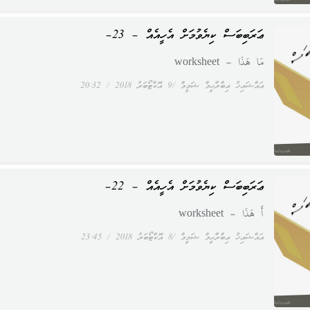
ޢަރަބިބަސް ކިޔެވުމަށް އެހީއެއް – 23–
مَا هَذَا – worksheet
އައްޝައިޚު އިބްރާހީމް ޝަމީމް
9 އޮކްޓޯބަރު 2018
20:32
ޢަރަބިބަސް ކިޔެވުމަށް އެހީއެއް – 22–
أَ هَذَا – worksheet
އައްޝައިޚު އިބްރާހީމް ޝަމީމް
8 އޮކްޓޯބަރު 2018
23:45