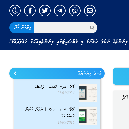
އިތުރަށް ހޯދާ
ލިޔުންތައް ނަކަލު ކުރާނަމަ މި ވެބްސައިޓަށާއި ލިޔުންތެރިއާއަށް ހަވާލާދެއްވާ!
ފަހުގެ ލިޔުންތައް
ފޮތް: شرح العقيدة الواسطية
21/06/2026
ފޮތް: تعليم الصلاة | ނަމާދު ކުރަން
ދަސްކުރަމާ
21/06/2026