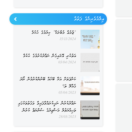
ޢިލްމުވެރިންގެ ފަތުވާ
“ޖުމުޢާ މުބާރަކާ” ކިޔުމުގެ ޙުކުމް
15/11/2024
އަތުކުރި އޮޅައިގެން ނަމާދުކުރުމުގެ ޙުކުމް
03/04/2024
ކަންފަތަށް އަޅާ ބޭހެއް ބޭނުންކުރުމުން ރޯދަ
ގެއްލޭ ތަ؟
05/04/2023
ނަމާދުކުރުން ނަހީކުރައްވާފައިވާ ވަގުތުތަކުގައި
ތަޙިއްޔަތުލް މަސްޖިދުގެ ސުންނަތް ކުރުން
28/03/2023