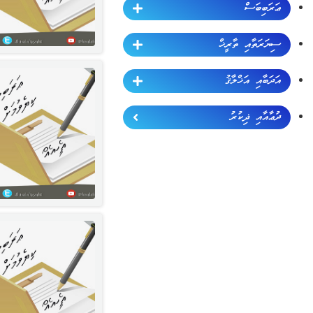
ޢަރަބިބަސް
ސިޔަރަތާއި ތާރީޚް
އަދަބާއި އަޚްލާޤު
ދުޢާއާއި ޛިކުރު