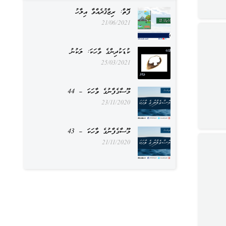
ފޮތް: ރިޒްޤުދެއްވާ އިލާހު
21/06/2021
ކުޑަކުދިންގެ ވާހަކަ: ލަކުނު
25/03/2021
މޫސާގެފާނުގެ ވާހަކަ – 44
23/11/2020
މޫސާގެފާނުގެ ވާހަކަ – 43
21/11/2020