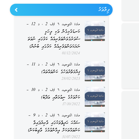
ފިލާވަޅު
مادة التوحيد ٦ (ف 2 ، د 12 –
ކަނޑައެޅިގެން ވަކި މީހަކީ
ސުވަރުގެވަންތަވެރިއެއް ކަމުގައި ނުވަތަ
ނަރަކަވަންތަވެރިއެއް ކަމުގައި ބުނުން)
01/12/2024
مادة التوحيد ٦ (ف 2 ، د 11 –
ޤިޔާމަތްދުވަހުގެ ކަންތައްތައް)
28/02/2023
مادة التوحيد ٦ (ف 2 ، د 10 –
ކަށްވަޅުގެ ނިޢުމަތާއި ޢަޛާބު)
17/10/2022
مادة التوحيد ٦ (ف 2 ، د 9 –
ޞައްޙަ ޙަދީޘްތަކުގައި ވާރިދުފައިވާ
ކަންތައްތަކަށް އީމާންވުމުގެ ވާޖިބުކަން)
31/07/2022