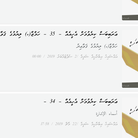
ޢަރަބިބަސް ކިޔެވުމަށް އެހީއެއް – 35 – ހަމްޒާ(ء) ލިޔުމުގެ ޤަވާޢިދު
ހަމްޒާ(ء) ލިޔުމުގެ ޤަވާޢިދު
އައްޝައިޚު އިބްރާހީމް ޝަމީމް
2 ސެޕްޓެމްބަރު 2019
00:00
ޢަރަބިބަސް ކިޔެވުމަށް އެހީއެއް – 34 –
أسماء الإشارة
އައްޝައިޚު އިބްރާހީމް ޝަމީމް
22 މާޗް 2019
17:58