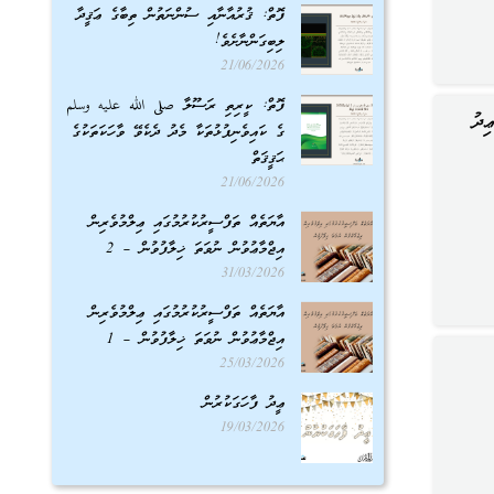
ފޮތް: ޤުރުއާނާއި ސުންނަތުން ތިބާގެ ޢަޤީދާ
ލިބިގަންނާށެވެ!
21/06/2026
ފޮތް: ކީރިތި ރަސޫލާ صلى الله عليه وسلم
ގެ ކައިވެނިފުޅުތަކާ މެދު ދެކެވޭ ވާހަކަތަކުގެ
ޙަޤީޤަތް
21/06/2026
އާޔަތެއް ތަފްސީރުކުރުމުގައި ޢިލްމުވެރިން
އިޖްމާޢުވުން ނުވަތަ ޚިލާފުވުން – 2
31/03/2026
އާޔަތެއް ތަފްސީރުކުރުމުގައި ޢިލްމުވެރިން
އިޖްމާޢުވުން ނުވަތަ ޚިލާފުވުން – 1
25/03/2026
ޢީދު ފާހަގަކުރުން
19/03/2026