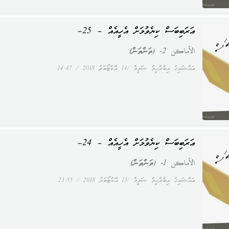
ޢަރަބިބަސް ކިޔެވުމަށް އެހީއެއް – 25–
الأماكن 2- (ތަންތަން)
އައްޝައިޚު އިބްރާހީމް ޝަމީމް
14 އޮކްޓޯބަރު 2018
14:47
ޢަރަބިބަސް ކިޔެވުމަށް އެހީއެއް – 24–
الأماكن 1- (ތަންތަން)
އައްޝައިޚު އިބްރާހީމް ޝަމީމް
13 އޮކްޓޯބަރު 2018
23:55