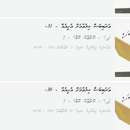
ޢަރަބިބަސް ކިޔެވުމަށް އެހީއެއް – 31–
أين؟ – ކޮންތާކު/ ކޮބާ؟ – 2
އައްޝައިޚު އިބްރާހީމް ޝަމީމް
2 ނޮވެމްބަރު 2018
00:00
ޢަރަބިބަސް ކިޔެވުމަށް އެހީއެއް – 30–
أين؟ – ކޮންތާކު/ ކޮބާ؟ – 1
އައްޝައިޚު އިބްރާހީމް ޝަމީމް
31 އޮކްޓޯބަރު 2018
00:00