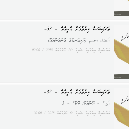
ޢަރަބިބަސް ކިޔެވުމަށް އެހީއެއް – 33–
أعضاء الجسم (ހަށިގަނޑުގެ ގުނަވަންތައް)
އައްޝައިޚު އިބްރާހީމް ޝަމީމް
14 ނޮވެމްބަރު 2018
00:00
ޢަރަބިބަސް ކިޔެވުމަށް އެހީއެއް – 32–
أين؟ – ކޮންތާކު/ ކޮބާ؟ – 3
އައްޝައިޚު އިބްރާހީމް ޝަމީމް
6 ނޮވެމްބަރު 2018
00:00