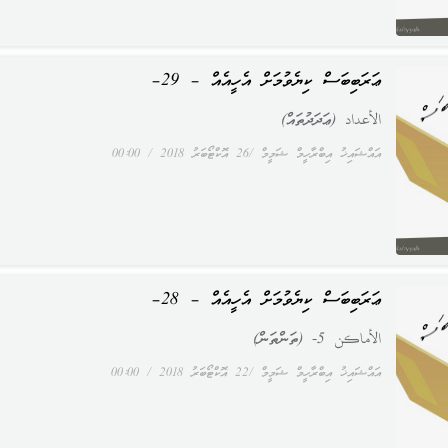
ޢަރަބިބަސް ކިޔެވުމަށް އެހީއެއް – 29–
الأعداد (ޢަދަދުތައް)
އައްޝައިޚު އިބްރާހީމް ޝަމީމް
26 އޮކްޓޯބަރު 2018
00:00
ޢަރަބިބަސް ކިޔެވުމަށް އެހީއެއް – 28–
الأماكن 5- (ތަންތަން)
އައްޝައިޚު އިބްރާހީމް ޝަމީމް
22 އޮކްޓޯބަރު 2018
00:00