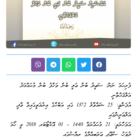
ފުރިހަމަ ނަން: ސަޢީދު ބުން ޢަލީ ބުން ވަހްފު ބުން މުޙައްމަދު
އަލްޤަޙްޠާނީ
އުފަންވީ: 25 ޝައްވާލު 1372 ގައި އަބްހާގެ އިރުމަތީގައިވާ ވާދީ
އަލްޢަރީންގައި
އަވަހާރަވީ: 21 މުޙައްރަމް 1440 – 01 އޮކްޓޯބަރ 2018 ވީ ހޯމަ
ދުވަހު، ސުޢޫދީ ޢަރަބިއްޔާގެ ރިޔާޟުގައި