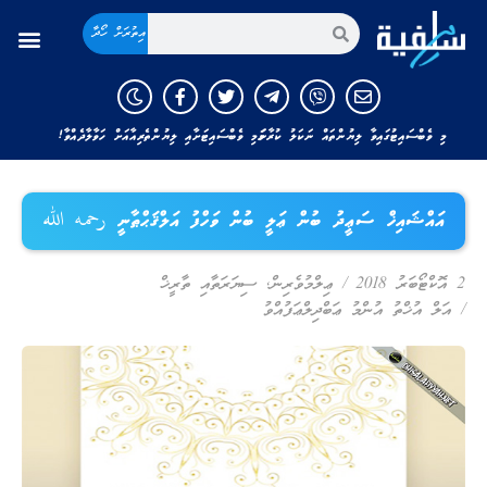
އިތުރަށް ހޯދާ
މި ވެބްސައިޓުގައިވާ ލިޔުންތައް ނަކަލު ކުރާނަމަ މި ވެބްސައިޓަށާއި ލިޔުންތެރިއާއަށް ހަވާލާދެއްވާ!
އައްޝައިޚް ސަޢީދު ބުން ޢަލީ ބުން ވަހްފު އަލްޤަޙްޠާނީ رحمه الله
2 އޮކްޓޯބަރު 2018
/
ޢިލްމުވެރިން
,
ސިޔަރަތާއި ތާރީޚް
/
އަލް އުޚްތު އުންމު ޢަބްދިލްޢަފުއްވު