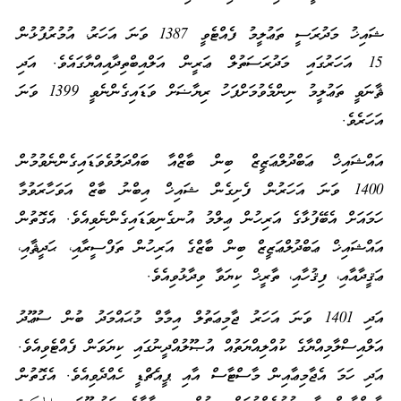
ޝައިޚު މަދުރަސީ ތަޢުލީމު ފެއްޓެވީ 1387 ވަނަ އަހަރު، އުމުރުފުޅުން
15 އަހަރުގައި މަދުރަސަތުލް ޢަރީން އަލްއިބްތިދާއިއްޔާގައެވެ. އަދި
ޘާނަވީ ތަޢުލީމު ނިންމެވުމަށްފަހު ރިޔާޟަށް ވަޑައިގެންނެވީ 1399 ވަނަ
އަހަރެވެ.
އައްޝައިޚް ޢަބްދުލްޢަޒީޒް ބިން ބާޒްއާ ބައްދަލުވެވަޑައިގެންނެވުމުން
1400 ވަނަ އަހަރުން ފެށިގެން ޝައިޚް އިބްނު ބާޒް އަވަހާރަވުމާ
ހަމައަށް އެބޭފުޅާގެ އަރިހުން ޢިލްމު އުނގެނިވަޑައިގެންނެވިއެވެ. އެގޮތުން
އައްޝައިޚް ޢަބްދުލްޢަޒީޒް ބިން ބާޒްގެ އަރިހުން ތަފްސީރާއި، ޙަދީޘާއި،
ޢަޤީދާއާއި، ފިޤުހާއި، ތާރީޚް ކިޔަވާ ވިދާޅުވިއެވެ.
އަދި 1401 ވަނަ އަހަރު ޖާމިޢަތުލް އިމާމް މުޙައްމަދު ބުން ސުޢޫދު
އަލްއިސްލާމިއްޔާގެ ކުއްލިއްޔަތުއް އުޞޫލުއްދީނުގައި ކިޔަވަން ފެއްޓެވިއެވެ.
އަދި ހަމަ އެޖާމިޢާއިން މާސްޓާސް އާއި ޕީއެޗްޑީ ހެއްދެވިއެވެ. އެގޮތުން