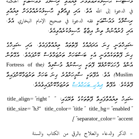
މާސްޓާސް ޙާޞިލުކުރެއްވުމަށް ލިޔުއްވި ރިސާލާގެ މައުޟޫޢަކީ الحكمة
في الدعوة إلى اللَّه އެވެ. އަދި ޕީއެޗްޑީ ޙާޞިލުކުރެއްވުމަށް ލިޔުއްވި
ރިސާލާގެ މައުޟޫޢަކީ فقه الدعوة في صحيح الإمام البخاري އެވެ.
އަދި ޤުރުއާނުން ތިން އިޖާޒާ ޙާޞިލުކުރެއްވިއެވެ.
ޝައިޚްވަނީ ގިނަ އަދަދެއްގެ ފޮތްތައް ލިޔުއްވާފައެވެ. އަދި ޝައިޚްގެ
ގިނަ ފޮތްތަކެއްވަނީ އެކި ބަސްބަހަށް ތަރުޖަމާވެސް ކޮށްފައެވެ. އެގޮތުން
އެންމެ ފާހަގަކޮށްލެވޭ ފޮތަކީ ޙިޞްނުލް މުސްލިމް (Fortress of the
Muslim) އެވެ. އެފޮތަކީ ސާޅީހަށްވުރެ ގިނަ ބަހަށް ތަރުޖަމާކޮށްފައިވާ
ފޮތެކެވެ. އެފޮތް
ދިވެހި ބަހަށްވެސް
ތަރުޖަމާކޮށްފައިވެއެވެ.
ޝައިޚު ލިޔުއްވާފައިވާ ފޮތްތަކުގެ ތެރޭގައި: ” title_align=”right”
title_size=”h3″ title_color=”title” title_bg=”enabled”
separator_color=”accent”]
– الذكر والدعاء والعلاج بالرقي من الكتاب والسنة