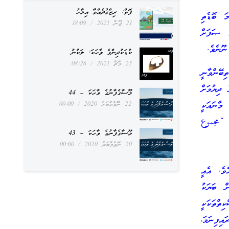
ފޮތް: ރިޒްޤުދެއްވާ އިލާހު
ަ ބޮޑެތި
21 ޖޫން 2021
18:09
ެ ޞަފަށް
ނޫނެވެ.
ކުޑަކުދިންގެ ވާހަކަ: ލަކުނު
25 މާޗް 2021
08:26
ބޭންވާނީ
 ދިޔުމަށް
މޫސާގެފާނުގެ ވާހަކަ – 44
 މާނައަކީ
22 ނޮވެމްބަރު 2020
00:00
. “مجموع
މޫސާގެފާނުގެ ވާހަކަ – 43
20 ނޮވެމްބަރު 2020
00:00
ެވެ. އެއީ
ް ބަޔަކު
ިތްތަކަކީ
އިފިނަމަ،