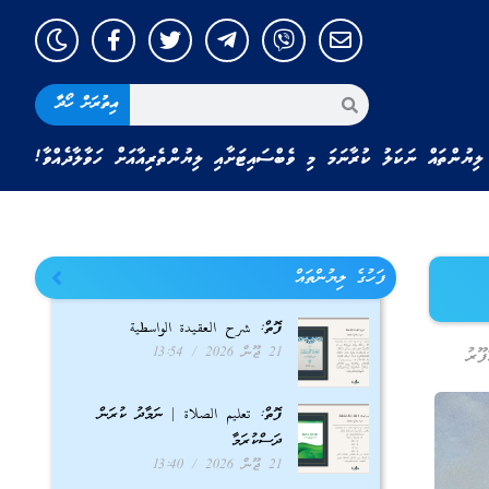
އިތުރަށް ހޯދާ
ލިޔުންތައް ނަކަލު ކުރާނަމަ މި ވެބްސައިޓަށާއި ލިޔުންތެރިއާއަށް ހަވާލާދެއްވާ!
ފަހުގެ ލިޔުންތައް
ފޮތް: شرح العقيدة الواسطية
21 ޖޫން 2026
13:54
ޫރު
ފޮތް: تعليم الصلاة | ނަމާދު ކުރަން
ދަސްކުރަމާ
21 ޖޫން 2026
13:40