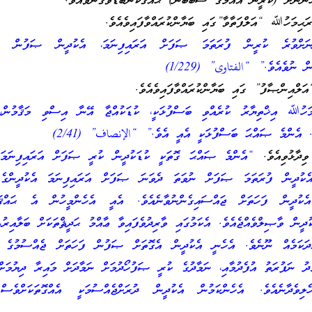
ންނަށް (ކުރީން އައުމުގެ ސަބަބުން) ޙައްޤުކަންބޮޑުވެގެންވެއެވެ.
ަޙިމަހުﷲ “އަލްފަތާވާ”ގައި ބަޔާންކުރައްވާފައިވެއެވެ.
ުންނަށްވުރެ ކުރީން ފުރަތަމަ ޞަފަށް އަރައިފިނަމަ، އެކުދީން ޞަފުން ބޭ
ް ނުވެއެވެ.” “الفتاوى” (1/229)
ަލްއިންޞާފު” ގައި ބަޔާންކުރައްވާފައިވެއެވެ.
މަހުﷲ އިޚްތިޔާރު ކުރެއްވި ބަސްފުޅަކީ، ކުޑަކުއްޖާ އޭނާ އިސްވި މަޤާމުން، 
ެ. އެންމެ ޞައްޙަ ބަސްފުޅަކީ އެއީ އެވެ.” “الإنصاف” (2/41)
ދާޅުވިއެވެ.
“އެންމެ ޞައްޙަ ގޮތަކީ ކުޑަކުދީން ކުރީ ޞަފަށް އަރައިފިނަމަ 
އެކުދީން ފުރަތަމަ ޞަފަށް ނުވަތަ ދެވަނަ ޞަފަށް އަރައިފިނަމަ އެކުދީންގެ 
ެކުދީން ފަހަތަށް ޖައްސައިގެންނުވާނެއެވެ. އެއީ އެހެންމީހުން އެ ޙައްޤަކާ
ދީން ވާޞިލްވެއްޖެއެވެ. އެކަމުގައި ވާރިދުވެފައިވާ ޢާއްމު ޙަދީޘްތަކަށް ބަލާއިރު،
ްދަކަމެއް ނޫނެވެ. އެހެނީ އެކުދީން އެގޮތަށް ޞަފުން ފަހަތަށް ޖެއްސުމުގެ 
ެދު ނަފުރަތު އުފެދުމާއި، ނަމާދުގެ ކުރީ ޞަފުހޯދުމަށް ނަމާދަށް މައިރާ ދިޔުމަށް
ހެލިވެދާނެއެވެ. އެހެންކަމުން އެކުދީން ދުރަށްޖެއްސުމަކީ އެއްގޮތަކަށްވެސ