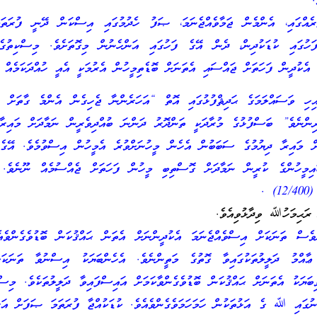
.
ރެއްގައި، އެންމެން ޖަމާވެއްޖެނަމަ، ޞަފު ހެދުމުގައި އިސްކަން ދޭނީ ފުރަތަމ
ަހުގައި ކުޑަކުދިން، ދެން އޭގެ ފަހުގައި އަންހެނުން މިގޮތަށެވެ. މިސްކިތުގ
 އެކުދީން ފަހަތަށް ޖައްސައި އެތަނަށް ބޮޑެތިމީހުން އެރުމަކީ އެއީ ހުއްދަކަމެއް 
ި ވަސައްލަމަގެ ޙަދިޘްފުޅުގައި އޮތް “އަހަރެންނާ ޖެހިގެން އެންމެ ގާތަށް ތި
ިންނެވެ” ބަސްފުޅުގެ މުރާދަކީ ތަންދޮރު ދަންނަ ބުއްދިވެރީން ނަމާދަށް މައިރާ
ށް މައިރާ ދިޔުމުގެ ސަބަބުން އެހެން މީހުނަށްވުރެ އެމީހުން އިސްވުމެވެ. އޭގެ
ބައިމީހުންގެ ކުރީން ނަމާދަށް ގޮސްތިބި މީހުން ފަހަތަށް ޖެއްސުމެއް ނޫނެވެ
 .
ރަޙިމަހުﷲ ވިދާޅުވިއެވެ.
ްވެސް ތަނަކަށް އިސްވެއްޖެނަމަ އެކުދީންނަށް އެތަން ޙައްޤުކަން ބޮޑުވެގެންވެއ
ާ ޢާއްމު ދަލީލުތަކުގައިވާ ގޮތުގެ މަތީންނެވެ. އެހެންބަޔަކު އިސްނުވާ ތަނަކަށ
ަޔަކު އެތަނަށް ޙައްޤުކަން ބޮޑުވެގެންވާކަމަށް އައިސްފައިވާ ދަލީލުތަކެވެ. މިސްކ
ގައި ﷲ ގެ އަޅުތަކުން ހަމަހަމަވެގެންވެއެވެ. ކުޑަކުއްޖާ ފުރަތަމަ ޞަފަށް އަރަ