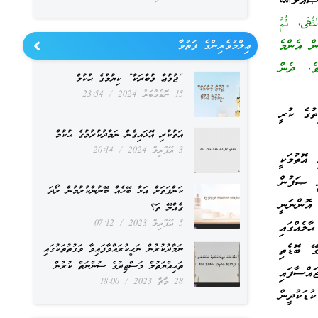
 ޞައްލަﷲ
ُّهَى، ثُمَّ
ންނާ ޖެހިގެން އެންމެ
ޢިލްމުވެރިންގެ ފަތުވާ
ވެ. ދެން
“ޖުމުޢާ މުބާރަކާ” ކިޔުމުގެ ޙުކުމް
15 ނޮވެމްބަރު 2024
23:54
ކިތުގެ ކުރީ
އަތުކުރި އޮޅައިގެން ނަމާދުކުރުމުގެ ޙުކުމް
3 އޭޕްރިލް 2024
20:14
 އޮތުމަކީ
ީ ޞަފުން
ކަންފަތަށް އަޅާ ބޭހެއް ބޭނުންކުރުމުން ރޯދަ
 އޮންނަނީ
ގެއްލޭ ތަ؟
5 އޭޕްރިލް 2023
07:12
ާލެއްގައި
ޭ ބޮޑެތި
ނަމާދުކުރުން ނަހީކުރައްވާފައިވާ ވަގުތުތަކުގައި
ތަޙިއްޔަތުލް މަސްޖިދުގެ ސުންނަތް ކުރުން
އްސާފައި
28 މާޗް 2023
18:00
ޑަކުދީން