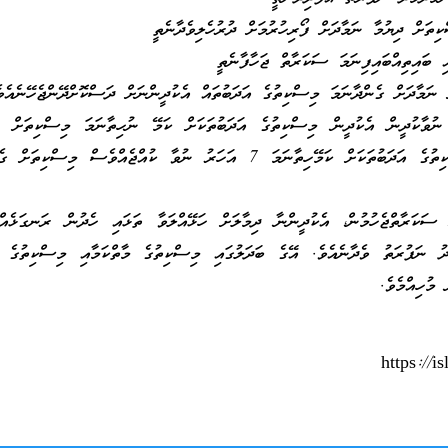
ތަށް ދިޔުމާ ނަމާދަށް ފޯރިހުރުމަށް ދުރުހެލިވެދާނެތީ
 ބައިތިއްބައިފިނަމަ ސަކަރާތް ޖަހާފާނެތީ
ް 7 އަހަރު ނުވާކުދީން އެކުދީން މިސްކިތުގެ އަދަބުތަކަށް ކަމޭ ނުހިތާނަމަ މިސްކިތަށް 
ރަނގަޅެއް ނޫނެވެ. މިސްކިތުގެ އަދަބުތަކަށް ކަމޭހިތާނަމަ 7 އަހަރު ނުވާ ކުއްޖެއްވެސް މިސްކ
ސަކަރާތްޖެހުމުން، އެކުދީންނާ ދިމާލަށް ހަޅޭއްލަވާ ތަޅައި ހެދުން ރަނގަޅެއް
ު ނަފުރަތު ވެދާނެއެވެ. އޭގެ ބަދަލުގައި މިސްކިތުގެ މާތްކަމާއި މިސްކިތުގެ އ
މުހިއްމެވެ.
https://i