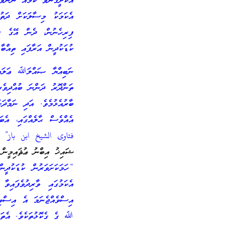
އެކަށީގެންވާ ކަމެއް ނޫނެވެ
އެކަމަކު މިސާލަކަށް ދަތު
ފިރިހެނުން، ދެން އޭގެ ފ
ކުޑަކުދީން އަރާފައި ތިއްބާ
ނަބިއްޔާ ޞައްލަﷲ ޢަލައިހ
ތަންދޮރު ދަންނަ ބުއްދިވެރ
ބާރުއެޅުމެވެ. އަދި ނަމާދަ
އެއްވެސް ޙާލެއްގައި، އެ
فتاوى الشيخ ابن باز” (12/400)
ޝައިޚު އިބްނު ޢުޘައިމީން 
“ހަމަކަށަވަރުން ކުޑަކުދީނ
އެކަމުގައި ވާރިދުވެފައިވ
އިސްވެއްޖެނަމަ އެ އިސްވިބ
ﷲ ގެ ގެކޮޅުތަކެވެ. އެތަނު