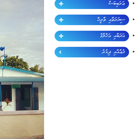
ޢަރަބިބަސް
ސިޔަރަތާއި ތާރީޚް
އަދަބާއި އަޚްލާޤު
ދުޢާއާއި ޛިކުރު