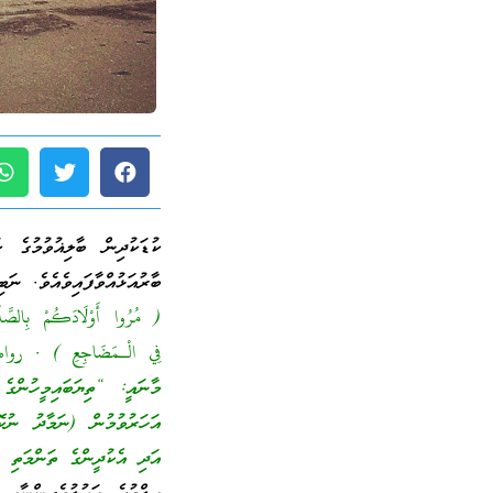
ކުޑަކުދިން ބާލިޣުވުމުގެ 
ބާރުއަޅުއްވާފައިވެއެވެ. ނަ
( مُرُوا أَوْلَادَكُمْ بِالصَّلَا
فِي الْـمَضَاجِعِ ) . رواه أبو داود (495) وأحمد (6650) وصح
މާނައީ: “ތިޔަބައިމީހުންގެ
އަހަރުވުމުން (ނަމާދު ނުކޮ
އަދި އެކުދީންގެ ތަންމަތި ވ