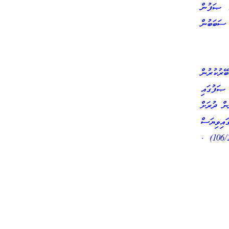
ީ ޞަފުން
 ސަބަބުން
ރުކުރުން
ޞަފުގައި
ން ދުރަށް
އިވިޔަސް