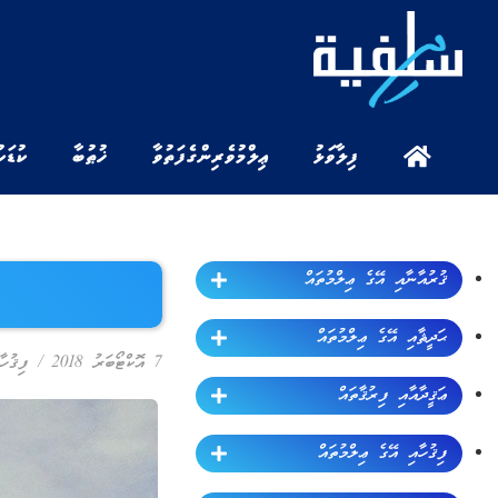
ފިލާވަޅު
ޢިލްމުވެރިންގެ ފަތުވާ
ޚުޠުބާ
ކުޑަކ
ޤުރުއާނާއި އޭގެ ޢިލްމުތައް
ޙަދީޘާއި އޭގެ ޢިލްމުތައް
7 އޮކްޓޯބަރު 2018
/
ފިޤުހާ
ޢަޤީދާއާއި ފިރުޤާތައް
ފިޤުހާއި އޭގެ ޢިލްމުތައް