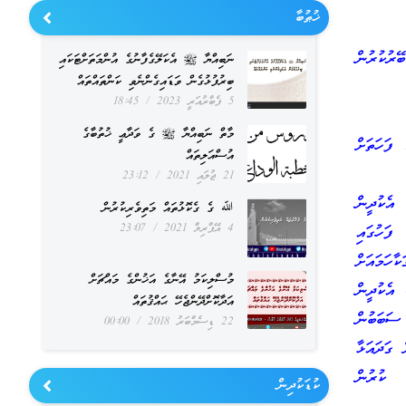
ޚުޠުބާ
ރުކުރުން
ނަބިއްޔާ ﷺ އެކަލޭގެފާނުގެ އުންމަތަށްޓަކައި
ބިރުފުޅުގެން ވަޑައިގެންނެވި ކަންތައްތައް
5 ފެބްރުއަރީ 2023
18:45
މާތް ނަބިއްޔާ ﷺ ގެ ވަދާޢީ ޚުތުބާގެ
ފަހަތަށް
އުސްއަލިތައް
21 ޖުލައި 2021
23:12
އެކުދީން
ﷲ ގެ ގެކޮޅުތައް މަތިވެރިކުރުން
4 އޭޕްރިލް 2021
23:07
ފަހުގައި
ހަމައަށް
މުސްލިކަމު އޭނާގެ އަޚުންގެ މައްޗަށް
 އެކުދީން
އަދާކޮށްދޭންޖެހޭ ޙައްޤުތައް
ސަބަބުން
22 ޑިސެމްބަރު 2018
00:00
 ގަދައަޅާ
ް ކުރުން
ކުޑަކުދިން