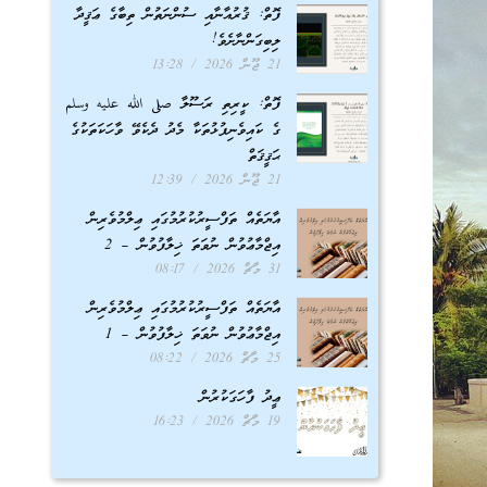
ފޮތް: ޤުރުއާނާއި ސުންނަތުން ތިބާގެ ޢަޤީދާ
ލިބިގަންނާށެވެ!
21 ޖޫން 2026
13:28
ފޮތް: ކީރިތި ރަސޫލާ صلى الله عليه وسلم
ގެ ކައިވެނިފުޅުތަކާ މެދު ދެކެވޭ ވާހަކަތަކުގެ
ޙަޤީޤަތް
21 ޖޫން 2026
12:39
އާޔަތެއް ތަފްސީރުކުރުމުގައި ޢިލްމުވެރިން
އިޖްމާޢުވުން ނުވަތަ ޚިލާފުވުން – 2
31 މާޗް 2026
08:17
އާޔަތެއް ތަފްސީރުކުރުމުގައި ޢިލްމުވެރިން
އިޖްމާޢުވުން ނުވަތަ ޚިލާފުވުން – 1
25 މާޗް 2026
08:22
ޢީދު ފާހަގަކުރުން
19 މާޗް 2026
16:23