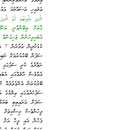
ޢިލްމުގެ އަހުލުވެރިންނާ
ޢަލައިހި ވަސައްލަމަ އަމުރ
ގާތަށް ތިބޭންވާނީ ތަންދ
އެބައިމީހުންނާ ޖެހިގެންވާ 
ކުޑަ
ސަފުން ބޭރުކުރުމަށް ނަބި
ނަމާދުގެ ކުރީ ސަފުގައި ޢި
އެއްވެސް ޙާލެއްގައި އެބަ
ބޭރުކުރަން އެންގެވުމެއް ނ
ސަފުހެދުމުގައި ޢިލްމުގެ އ
ޞަފަށް އަރައިތިބި ބަޔަކ
މީހުންވެސް މިސްކިތަށް އަ
ފަހުން އައި މީހާ އަށް ޖާ