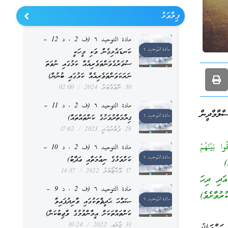
ފިލާވަޅު
مادة التوحيد ٦ (ف 2 ، د 12 –
ކަނޑައެޅިގެން ވަކި މީހަކީ
ސުވަރުގެވަންތަވެރިއެއް ކަމުގައި ނުވަތަ
ނަރަކަވަންތަވެރިއެއް ކަމުގައި ބުނުން)
30 ނޮވެމްބަރު 2024
02:00
مادة التوحيد ٦ (ف 2 ، د 11 –
ލާމްދީން
ޤިޔާމަތްދުވަހުގެ ކަންތައްތައް)
28 ފެބްރުއަރީ 2023
17:02
ا بَيْنَهُمْ
مادة التوحيد ٦ (ف 2 ، د 10 –
ކަށްވަޅުގެ ނިޢުމަތާއި ޢަޛާބު)
17 އޮކްޓޯބަރު 2022
14:37
އަދި ދިހަ
مادة التوحيد ٦ (ف 2 ، د 9 –
ރުވާށެވެ)
ޞައްޙަ ޙަދީޘްތަކުގައި ވާރިދުފައިވާ
ކަންތައްތަކަށް އީމާންވުމުގެ ވާޖިބުކަން)
31 ޖުލައި 2022
10:24