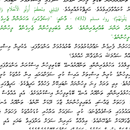
އި ތަންދޮރުދަންނަ ބޮޑެތި މީހުން ނަމާދުގެ ސަފުގައި އިސްކުރުމަށް ނަބިއްޔާ
ު ކުރައްވާފައިވެއެވެ. ޙަދީޘްކުރެއްވިއެވެ.
(لِيَلِنِي مِنْكُمْ أُولُو الْأَحْلَامِ وَالن
الَّذِينَ يَلُونَهُمْ، ثُمَّ الَّذِينَ يَلُونَهُمْ). رواه مسلم (432) . މާނައީ: “(ޞަފުގައި) އަހަރެ
ޮރު ދަންނަ ބުއްދިވެރިންނެވެ. ދެން އެބައިމީހުންނާ ޖެހިގެންވާ މީހުންނެ
މީހުންނެވެ.”
ކުދީން އުމުރުން 7 އަހަރުން ފެށިގެން ނަމާދުކުރުވުމަށް ބާރުއެޅުމަށް އަންގަވާފައި، އެކުދީން މިސް
އްޔާ ޞައްލަﷲ އަންގަވާނޭ ހެއްޔެވެ؟
ލްމުގެ އަހުލުވެރިންނާއި ތަންދޮރުއެނގޭ ބޮޑެތިމީހުން އިސްކުރަން އަންގަވާފައި
އިމީހުންގެ ކުރީން މިސްކިތަށް އައިސް ކުރީ ޞަފަށްއަރައި އިން ކުއްޖަކު ކުރ
ޫނެވެ. މިއީ ވަރަށް ގިނަ މީހުންނަށް ނުބައިކޮށް ފަހުމްވާ ޙަދީޘެކެވެ. ޙަދީޘްގައި
ަހުލުވެރިންނާއި ތަންދޮރު އެނގޭ ބޮޑެތިމީހުން އިސްކުރުމަށެވެ. އެއީ އެއްވެސް ޙ
ު ފަހަތަށް ޖައްސައި އެބައިމީހުންނަށް ޖާގަ ދޭކަށް ނޫނެވެ. ތަންދޮރު އެނގ
އުމުގައި ލަސްވެއްޖެނަމަ، ކުރީ ޞަފައަށް އަރާހުރި ކުޑަކުއްޖަކު ފަހަތަށް ޖަ
ގަދޭކަށް ނުޖެހޭނެއެވެ. އިމާމާއާ ކައިރިން ޞަފަށް އަރާފައިވާ ބަޔަކީ އެއީ ކު