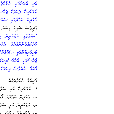
އަދި އެތަނުގައި އެކުއްޖ
ކުޑަކުދިން ފަހަތަށް ޖައްސ
އެކުދީން ނަމާދުގައި ސަކަރާ
އަދިވެސް ޝައިޚު އިބްނު ޢ
“ޞަފުގައި ކުޑަކުދީން ތ
ހުއްދަވެގެންނުވެއެވެ. އެ
ބައިވެރިކުރުމަކީ ޞަފުމެދު
ޖެއްސުމަކީ އެއްވެސްމީހަކ
މެއެވެ. އެއްވެސް މީހަކަށް އ
މުހިއްމު ނުކުތާތަކެއް
1- ކުޑަކުދީން ކުރީ ޞަފުން ފަހަތަށް ޖައްސަން ނުޖެހޭ ބައެއް ސަބަބުތައް
ހ- އެކުދީން ނަމާދަށް ލޯބި
ށ- ކުޑަކުދީން ކުރީ ޞަފުނ
ނ- އެކުދީންގެ ހިތުގައި ނަ