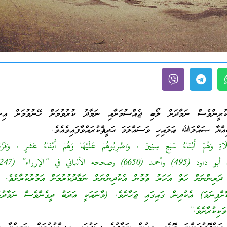
ކުރީންވެސް ނަމާދަށް ލޯބި ޖެއްސުމަށާއި ނަމާދު ކުރުވުމަށް ހޭނުވުމަށް އިސް
ބިއްޔާ ޞައްލަﷲ ޢަލައިހި ވަސައްލަމަ ޙަދީޘްކުރައްވާފައިވެއެވެ.
ةِ وَهُمْ أَبْنَاءُ سَبْعِ سِنِينَ ، وَاضْرِبُوهُمْ عَلَيْهَا وَهُمْ أَبْنَاءُ عَشْرٍ ، وَفَرِّقُو
حه الألباني في “الإرواء” (247)
 ދަރިންނަށް ހަތް އަހަރު ވުމުން އެކުދިންނަށް ނަމާދުކުރުމަށް އަމުރުކުރާށެވެ. 
ށްފިނަމަ) އެކުދިން ގައިގައި ޖަހާށެވެ. (މާނައަކީ އަދަބު ދީގެންވެސް ނަމާދުކު
ަކިކުރާށެވެ.”