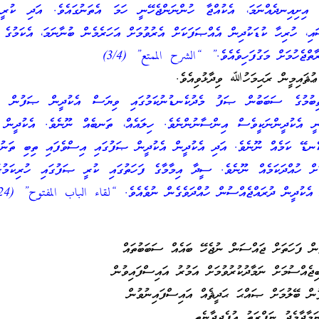
ާ އިށިއިނދެއްނަމަ، އެކުއްޖާ ހުންނަންޖެހޭނީ ހަމަ އެތަނުގައެވެ. އަދި ކުރ
ައި، ހުރިހާ ކުޑަކުދިން އެއްޞަފަކަށް އެރުވުމަށް އަހަރެމެން ބުނާނަމަ، އެކަމުގެ
ތްޖެހުމަށް މަގުފަހިވެއެވެ.” “الشرح الممتع” (3/4)
ުޘައިމީން ރަޙިމަހުﷲ ވިދާޅުވިއެވެ.
ިބުމުގެ ސަބަބުން ޞަފު މެދުކެނޑުނުކަމުގައި ވިޔަސް އެކުދީން ޞަފުން ބޭ
ހެނީ އެކުދީންނަކީވެސް އިންސާނުންނެވެ. ހިލައެއް، ތަނބެއް ނޫނެވެ. އެކުދީން 
ކެނޑޭ ކަމެއް ނޫނެވެ. އަދި އެކުދީން އެކުދީން ޞަފުގައި އިސްވެފައި ތިބި ތަނު
ަށް ހުއްދަކަމެއް ނޫނެވެ. ސީދާ އިމާމާގެ ފަހަތުގައި ކުރީ ޞަފުގައި ހުރިކަމުގަ
ެކުދީން ދުރައްޖެއްސުން ހުއްދަވެގެން ނުވެއެވެ. “لقاء الباب المفتوح” (106/24) .
ޖެއްސުމަށް ނަމާދުކުރުވުމަށް އަމުރު އައިސްފައިވުން
ް ބޭލުމަށް ޞައްޙަ ޙަދީޘެއް އައިސްފައިނުވުން
މާދާމެދު ނަފްރަތު އުފެދިދާނެތީ