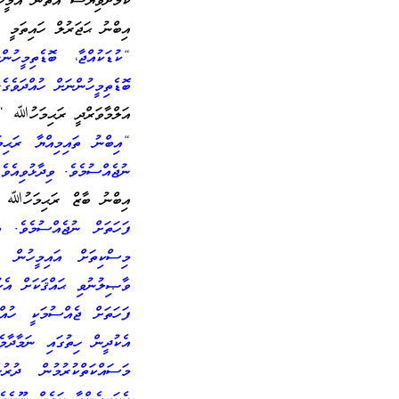
ކަމަށްވިޔަސް އެތަން އެމީހު
އިބްނު ޙަޖަރުލް ހައިތަމީ ރ
“ކުޑަކުއްޖާ، ބޮޑެތިމީހ
ބޮޑެތިމީހުންނަށް ހުއްދަވެގެނ
އަލްމާވަރްދީ ރަޙިމަހުﷲ “އ
“އިބްނު ތައިމިއްޔާ ރަޙި
ނުޖެއްސުމެވެ. ވިދާޅުވިއެވ
އިބްނު ބާޒް ރަޙިމަހުﷲ ވި
ފަހަތަށް ނުޖެއްސުމެވެ. 
މިސްކިތަށް އައިމީހުން އ
ވާޞިލުނުވި ޙައްޤަކަށް އެކު
ފަހަތަށް ޖެއްސުމަކީ ހުއ
އެކުދީން ހިތުގައި ނަމާދާމ
މަސައްކަތްކުރުމުން ދުރު