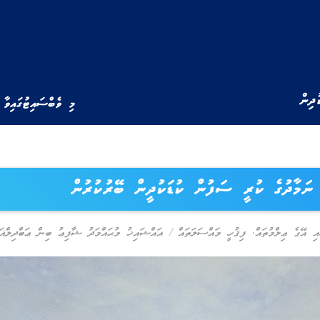
ުދިން
މި ވެބްސައިޓުގައިވާ 
ނަމާދުގެ ކުރީ ސަފުން ކުޑަކުދީން ބޭރުކުރުން
އި އޭގެ ޢިލްމުތައް
,
ފިޤުހީ މައްސަލަތައް
/
އައްޝައިޚު މުޙައްމަދު ޝާފިޢު ބިން ޢަބްދިލްޣަފ