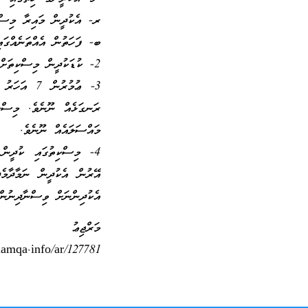
ރ- އެކުދީން މައިރާ މިސްކި
ބ- ފަހަތުން އެއްތަނެއްގައި
2- ކުޑަކުދީން މިސްކިތަށް ނަމާދަށް ގެންދާނަމަ މިސްކިތުގެ އަދަބުތައް އެކުދީންނަށް ދަސްކޮށްދޭންޖެހޭނެއެވެ.
3- ޢުމުރުނ
މައްސަލައެއް ނޫނެވެ.
4- މިސްކިތުގައި ކުދީން 
އޭރުން އެކުދީން ނަމާދާމެދ
އެކުދިންނަށް ވިސްނާދިނުން 
މަރްޖިޢު
slamqa.info/ar/127781