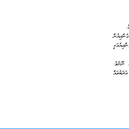
ގެންދިޔުން
ިތަށް ގެންދިޔުމަކީ
 ނޫނެވެ.
ަދަބުތައް