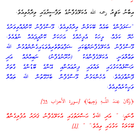
އިބްނު ކަޘީރު رحمه الله އެކަލޭގެފާނުގެ ތަފްސީރުގައި ވިދާޅުވިއެވެ.
“ސަލަފުންގެ ބައެއް ބޭކަލުން ވިދާޅުވިއެވެ. މޫސާގެފާނު ކޮށްދެއްވިވަރުގެ
ހެޔޮ ކަމެއް، މީހަކު އެމީހެއްގެ އަޚަކަށް ކޮށްދީފައެއް ނުވެއެވެ.
މޫސާގެފާނު އެކަލޭގެފާނަށްޓަކައި ޝަފާޢަތްތެރިވެވަޑައިގެންނެވުމުން ﷲ
ތަޢާލާވަނީ އެކަލޭގެފާނާއެކު (ހާރޫނުގެފާނު) ނަބިއްޔެއް އަދި
ރަސޫލެއްކަމުގައި ލައްވައި ފިރުޢައުނާއި އޭނާގެ ބޮޑުންގެ ގާތަށް
ފޮނުވާފައެވެ. އެހެންކަމުން މޫސާގެފާނާ ބެހޭގޮތުން ﷲ ތަޢާލާ
ވަޙީކުރެއްވިއެވެ.
﴿وَكَانَ عِندَ اللَّـهِ وَجِيهًا﴾ [سورة الأحزاب
٦٩
]
މާނައީ: ” އަދި ﷲގެ ޙަޟްރަތުގައި އެކަލޭގެފާނު، ޤަދަރު އުފުލިގެންވާ
ބޭކަލަކު ކަމުގައި ވިއެވެ.” ”
[1]