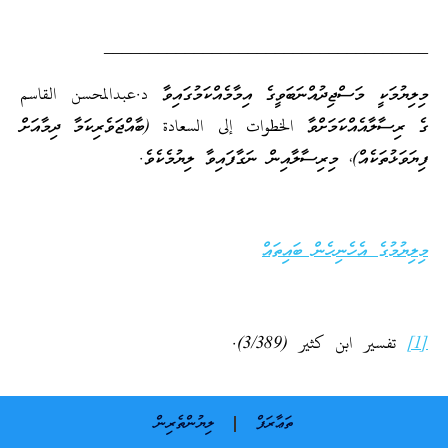
____________________________________
މިލިޔުމަކީ މަސްޖިދުއްނަބަވީގެ އިމާމެއްކަމުގައިވާ د.عبدالمحسن القاسم
ގެ ރިސާލާއެއްކަމަށްވާ الخطوات إلى السعادة (ބާއްޖަވެރިކަމާ ދިމާއަށް
ފިޔަވަޅުތަކެއް)، މިރިސާލާއިން ނަގާފައިވާ ލިޔުމެކެވެ.
މިލިޔުމުގެ އެހެނިހެން ބައިތައް
[1]
تفسير ابن كثير (3/389).
ތަޢާރަފް
ލިޔުންތެރިން