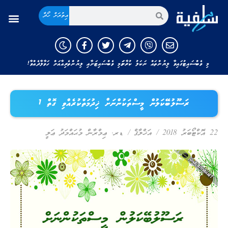
އިތުރަށް ހޯދާ
މި ވެބްސައިޓުގައިވާ ލިޔުންތައް ނަކަލު ކުރާނަމަ މި ވެބްސައިޓަށާއި ލިޔުންތެރިއާއަށް ހަވާލާދެއްވާ!
ރަސޫލުބޭކަލުން މީސްތަކުންނަށް ޚިދުމަތްކުރެއްވި ގޮތް 1
22 އޮކްޓޯބަރު 2018
/
އަޚްލާޤް
/
ޑރ. ޢިމްރާން މުޙައްމަދު ޢަލީ