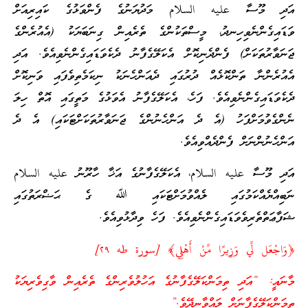
އަދި މޫސާ عليه السلام މަދުޔަނުގެ ފެންވަޅުގެ ކައިރިއަށް
ވަޑައިގެންނެވިހިނދު، މީސްތަކުންގެ ތެރެއިން ގިނަބަޔަކު (އެއުރެންގެ
ޖަނަވާރުތަކަށް) ފެންދެނިކޮށް އެކަލޭގެފާނު ދެކެވަޑައިގެންނެވިއެވެ. އަދި
އެއުރެންނާ ތަންކޮޅެއް ދުރުގައި ދެއަންހެނަކު ނިކަމެތިވެފައި ވަނިކޮށް
ދެކެވަޑައިގެންނެވިއެވެ. ފަހެ، އެކަލޭގެފާނު އެވަޅުގެ މަތީގައި އޮތް ހިލަ
ނެންގެވުމަށްފަހު (އެ ދެ އަންހެނުންގެ ޖަނަވާރުތަކަށްޓަކައި) އެ ދެ
އަންހެނުންނަށް ފެންދެއްވިއެވެ.
އަދި މޫސާ عليه السلام، އެކަލޭގެފާނުގެ އަޚާ ހާރޫނު عليه السلام
ނަބިއްޔެއްކަމުގައި ލެއްވުމަށްޓަކައި ﷲ ގެ ޙަޟްރަތުގައި
ޝަފާޢަތްތެރިވެވަޑައިގެންނެވިއެވެ. ފަހެ ވިދާޅުވިއެވެ.
﴿وَاجْعَل لِّي وَزِيرًا مِّنْ أَهْلِي﴾ [سورة طه ٢٩]
މާނައީ: “އަދި ތިމަންކަލޭގެފާނުގެ އަހުލުވެރިންގެ ތެރެއިން ވާގިވެރިޔަކު
ތިމަންކަލޭގެފާނަށް ލައްވާނދޭވެ.”