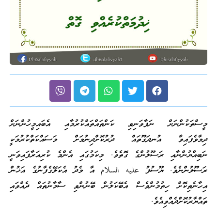
މީސްތަކުންނަށް ނަފާވަނިވި ކަންތައްތައްކުރުމާއި އެބައިމީހުންނަށް
ދިމާވެފައިވާ އުނދަގޫތައް ދުރުކޮށްދިނުމަށް މަސައްކަތްކުރުމަކީ
ނަބިއްޔުންނާއި ރަސޫލުންގެ ގޮތެވެ. މިކަމުގައި އެންމެ ކުރިއަރާފައިވަނީ
ރަސޫލުންނެވެ. ޔޫސުފު عليه السلام އާ މެދު އެކަލޭގެފާނުގެ އަޚުން
އިހާނެތިކޮށް ހިތުމުންވެސް އެބޭކަލުން ބޭނުންވި ސާމާނުތައް ދެއްވައި
ތައްޔާރުކޮށްދެއްވިއެވެ.