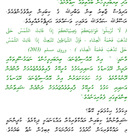
އަދި ތިޔބައިމީހުން ބައްތިތައް ނިވާލާށެވެ.”
އަދިވެސް ޖާބިރު ބިން ޢަބްދިﷲ ގެ ކިބައިން ރިވާވެގެންވެއެވެ.
ރަސޫލުﷲ ޞައްލަﷲ ޢަލައިހި ވަސައްލަމަ ޙަދީޘްކުރެއްވިއެވެ.
( لَا تُرْسِلُوا فَوَاشِيَكُمْ وَصِبْيَانَكُمْ إِذَا غَابَتْ الشَّمْسُ حَتَّى
تَذْهَبَ فَحْمَةُ الْعِشَاءِ ، فَإِنَّ الشَّيَاطِينَ تَنْبَعِثُ إِذَا غَابَتْ الشَّمْسُ
حَتَّى تَذْهَبَ فَحْمَةُ الْعِشَاءِ ) . وروى مسلم (2013)
މާނައީ: ” އިރު އޮއްސިއްޖެނަމަ، ތިޔަބައިމީހުންގެ ނަޢަމުސޫފިތަކާއި
ދަރީން ރޭގަނޑުގެ އަނދިރިކަމުގެ ކުރީކޮޅު ފާއިތުވެއްޖެއުމަށް ދާންދެން
ދޫނުކުރާށެވެ. ފަހެ ހަމަކަށަވަރުން އިރު އޮއްސިއްޖެނަމަ، ރޭގަނޑުގެ
އަނދިރި ކަމުގެ ކުރީކޮޅު ފާއިތުވެއްޖައުމަށް ދަންދެން ޝައިޠާނުން
ބިންމަތީގައި ފެތުރިގަނެއެވެ.”
މިކަމުގެ ޙިކުމަތަކީ ކޮބާ؟
ޝައިޠާނުންގެ ކިބައިން ރައްކާތެރިކުރާ އައްޑަނައަކީ ޛިކްރެވެ. ކުދީންނަކީ
މި ރައްކާތެރިކަން ހޯދުމުގެ ކުޅަދާނަކަށް ލިބިގެން ނުވާ ބަޔެކެވެ.