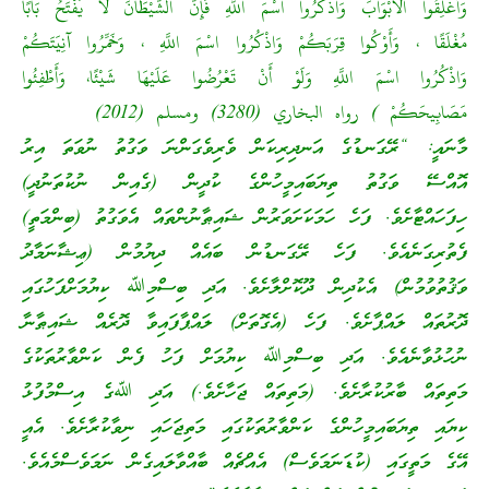
وَأَغْلِقُوا الْأَبْوَابَ وَاذْكُرُوا اسْمَ اللَّهِ فَإِنَّ الشَّيْطَانَ لَا يَفْتَحُ بَابًا
مُغْلَقًا ، وَأَوْكُوا قِرَبَكُمْ وَاذْكُرُوا اسْمَ اللَّهِ ، وَخَمِّرُوا آنِيَتَكُمْ
وَاذْكُرُوا اسْمَ اللَّهِ وَلَوْ أَنْ تَعْرُضُوا عَلَيْهَا شَيْئًا، وَأَطْفِئُوا
مَصَابِيحَكُمْ ) رواه البخاري (3280) ومسلم (2012)
މާނައީ: “ރޭގަނޑުގެ އަނދިރިކަން ވެރިވެގަންނަ ވަގުތު ނުވަތަ އިރު
އޮއްސޭ ވަގުތު ތިޔަބައިމީހުންގެ ކުދީން (ގެއިން ނުކުތަނުދީ)
ހިފަހައްޓާށެވެ. ފަހެ ހަމަކަށަވަރުން ޝައިޠާނުންތައް އެވަގުތު (ބިންމަތީ)
ފެތުރިގަނެއެވެ. ފަހެ ރޭގަނޑުން ބައެއް ދިޔުމުން (ޢިޝާނަމާދު
ވަޤުތުވުމުން) އެކުދިން ދޫކޮށްލާށެވެ. އަދި ބިސްމިﷲ ކިޔުމަށްފަހުގައި
ދޮރުތައް ލައްޕާށެވެ. ފަހެ (އެގޮތަށް) ލައްޕާފައިވާ ދޮރެއް ޝައިޠާނާ
ނުހުޅުވާނެއެވެ. އަދި ބިސްމިﷲ ކިޔުމަށް ފަހު ފެން ކަންވާރުތަކުގެ
މަތިތައް ބާރުކުރާށެވެ. (މަތިތައް ޖަހާށެވެ.) އަދި ﷲގެ އިސްމުފުޅު
ކިޔައި ތިޔަބައިމީހުންގެ ކަންވާރުތަކުގައި މަތިޖަހައި ނިވާކުރާށެވެ. އެއީ
އޭގެ މަތީގައި (ކުޑަނަމަވެސް) އެއްޗެއް ބާއްވާލައިގެން ނަމަވެސްމެއެވެ.