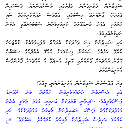
ޝައިޠާނުން ފެތުރިގަންނަ ވަޤުތުގައި އެސޮރުމެންނަށް ފަސޭހައިން
އަތުޖެހޭ، ގޯނާކުރެވޭ ޙިސާބުގައި، އެއްވެސް ރައްކާތެރިކަމެއް ނެތި
ހުރުމަކީ އެފަދަ އުނދަގޫތައް ކުރިމަތިވެދާނެ ސަބަބަކަށްވާތީ އެކަން
ނަހީކުރެއްވީއެވެ.
އަދި ޝައިޠާނުން ގިނަ ވަގުތަކަށް އެވަގުތު ވެފައިވުމާއެކު، ކުއްޖަކަށް
ކުރެވޭ ކަމެއްގެ ސަބަބުން މިސާލަކަށް އެއްލޭ އެއްޗެއްގެ ސަބަބުން
އޭގެން އެއްޗަކަށް ގޯނާކުރެވި، އޭތީގެ އުނދަގޫ އެ ކުއްޖަކަށް ފޯރުންވެސް
އެކަށީގެންވެއެވެ.
އިރު އޮއްސުމުން ޝައިޠާނުން ފެތުރިގަންނަނީ ކީއްވެ؟
އެއީ އެސޮރުމެން ޙަރަކާތްތެރިވުން، ދުވާލަށް ވުރެ ރޭގަނޑު
ފަސޭހަވާތީއެވެ. ޝައިޠާނީ ބާރުތަކަށް އަނދިރި ވަޤުތު ތަކަކީ އެހެން
ވަޤުތުތަކަށްވުރެ ފަސޭހަ، ޝައއިޠާނުން ލޯބިކުރާ ވަޤުތުތަކެކެވެ. އަދި
ކަޅުކުލަ އަކީވެސް ޝައިޠާނުން ލޯބިކުރާ ކުލައެކެވެ. (ބައްލަވާ” فتح