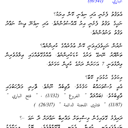
الباري ” (6/341))
އެވަޤުތު ފެށެނީ އަދި ނިމެނީ ކޮން އިރަކު؟
ނަހީގެ ވަޤުތު ފެށެނީ އިރު އޮއްސުމުންނެވެ. އަދި ނިމެނޭ ޢީޝާ ނަމާދު
ވަޤުތު ވަނުމުންނެވެ.
ނެރުން ނަހީވެފައިވަނީ ކޮން ޢުމުރެއްގެ ކުދިންނެއް؟
ތަންދޮރު ނޭނގޭ ވަރުގެ ކުޑަކުދިންނެވެ. ޢާއްމުގޮތެއްގައި ޢިލްމުވެރިން
ވިދާޅުވަނީ 7 އަހަރުން ދަށުގެ ކުދީން ކަމަށެވެ.
މިކަމުގެ ޙުކުމަކީ ކޮބާ؟
އެއީ މުސްތަޙައްބު ކަމެކެވެ. ވާޖިބެއް ނޫނެވެ. ޘާހިރީ މަޛްހަބުގައި
ވާޖިބެކެވެ. (ބައްލަވާ ” الفروع ” (1/132) ، ” فتح الباري ”
(11/87) ” فتاوى اللجنة الدائمة ” (26/317) )
ދަރިފުޅު ގޮވައިގެން މިސްކިތަށް މަޣްރިބް ނަމާދަށް ދާ ނަމަ ..؟
ނަހީވެފައިވަނީ ކުދީން އެކަނި ދޫކޮށްލުމެވެ. ބޮޑު މީހަކާއެކު