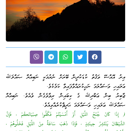
އިރު އޮއްސޭ ވަޤުތު ކުޑަކުދީން ބޭރަށް ނެރުމަކީ ނަބިއްޔާ ޞައްލަﷲ
ޢަލައިހި ވަސައްލަމަ ނަހީކުރައްވާފައިވާ ކަމެކެވެ.
ޖާބިރު ބިން ޢަބްދިﷲ ގެ ކިބައިން ރިވާވެގެން ވެއެވެ. ނަބިއްޔާ
ޞައްލަﷲ ޢަލައިހި ވަސައްލަމަ ޙަދީޘްކުރެއްވިއެވެ.
( إِذَا كَانَ جُنْحُ اللَّيْلِ أَوْ أَمْسَيْتُمْ فَكُفُّوا صِبْيَانَكُمْ ، فَإِنَّ
الشَّيْطَانَ يَنْتَشِرُ حِينَئِذٍ ، فَإِذَا ذَهَبَ سَاعَةٌ مِنْ اللَّيْلِ فَخَلُّوهُمْ ،