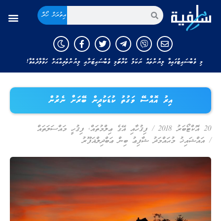
އިތުރަށް ހޯދާ
މި ވެބްސައިޓުގައިވާ ލިޔުންތައް ނަކަލު ކުރާނަމަ މި ވެބްސައިޓަށާއި ލިޔުންތެރިއާއަށް ހަވާލާދެއްވާ!
އިރު އޮއްސޭ ވަގުތު ކުޑަކުދީން ބޭރަށް ނެރުން
20 އޮކްޓޯބަރު 2018
/
ފިޤުހާއި އޭގެ ޢިލްމުތައް
,
ފިޤުހީ މައްސަލަތައް
/
އައްޝައިޚު މުޙައްމަދު ޝާފިޢު ބިން ޢަބްދިލްޣަފޫރު