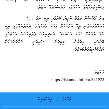
މިސްކިތަށްދާނަމަ އެކަމުގައި މައްސަލައެއް ނެތެވެ.
އިރު އޮއްސުނު ވަގުތު ކުދީން ބޭރުގައި ތިބި ނަމަ …؟
އައުލާވެގެންވަނީ ވީހާ އަވަހަކަށް ގެއަށް ވެއްދުމެވެ. ދުރުތަނެއްގައި ތިބި
ނަމަ އަވަހަށް ގެއަށް ގެނައުމެވެ. އަނދިރިކަން ފެތުރިގަންނަ ވަގުތުގައި
ބޭރުގައި ތިބުމުން ލިބިދާނެ ޝައިޠާނީ ގެއްލުންތަކުން
ރައްކާތެރިވުމަށްޓަކައެވެ.
މަރްޖިޢު
https://islamqa.info/ar/125922
ތަޢާރަފް
ލިޔުންތެރިން