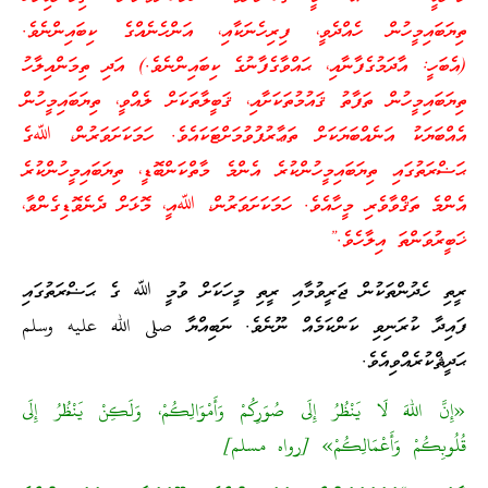
ތިޔަބައިމީހުން ހެއްދެވީ، ފިރިހެނަކާއި، އަންހެނެއްގެ ކިބައިންނެވެ.
(އެބަހީ: އާދަމުގެފާނާއި، ޙައްވާގެފާނުގެ ކިބައިންނެވެ.) އަދި ތިމަންއިލާހު
ތިޔަބައިމީހުން ތަފާތު ޤައުމުތަކަށާއި، ޤަބީލާތަކަށް ލެއްވީ، ތިޔަބައިމީހުން
އެއްބަޔަކު އަނެއްބަޔަކަށް ތަޢާރުފުވުމަށްޓަކައެވެ. ހަމަކަށަވަރުން، ﷲގެ
ޙަޟްރަތުގައި ތިޔަބައިމީހުންކުރެ އެންމެ މާތްކަންބޮޑީ، ތިޔަބައިމީހުންކުރެ
އެންމެ ތަޤްވާވެރި މީހާއެވެ. ހަމަކަށަވަރުން، ﷲއީ، މޮޅަށް ދެނެވޮޑިގެންވާ،
ޚަބީރުވަންތަ އިލާހެވެ.”
ރީތި ހެދުންތަކުން ޖަރީވުމާއި ރީތި މީހަކަށް ވުމީ ﷲ ގެ ޙަޟްރަތުގައި
ފައިދާ ކުރަނިވި ކަންކަމެއް ނޫނެވެ. ނަބިއްޔާ صلى الله عليه وسلم
ޙަދީޘްކުރެއްވިއެވެ.
«إِنَّ اللهَ لَا يَنْظُرُ إِلَى صُوَرِكُمْ وَأَمْوَالِكُمْ، وَلَكِنْ يَنْظُرُ إِلَى
قُلُوبِكُمْ وَأَعْمَالِكُمْ» [رواه مسلم]