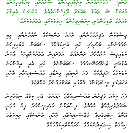
މާނައީ: “ހަމަކަށަވަރުން ތިޔަބައިމީހުންގެ ޞޫރައަށާއި ތިޔަބައިމީހުންގެ
މުދަލަށް ﷲ ތަޢާލާ ބައްލަވާ ވޮޑިގެންނުވެއެވެ. އެހެނަސް އެއިލާހު
ބައްލަވާ ވޮޑިގެންވަނީ ތިޔަބައިމީހުންގެ ހިތްތަކަށާއި ޢަމަލުތަކަށެވެ.”
މީސްތަކުން ފަޤީރުވުމުންނާއި ޖާހެއް މަންސަބެއް ނެތުމުންނާއި ރީތި
ނުވުމުންނާއި ބުއްދީގައި ހުރި އުނިކަމެއްގެ ސަބަބުން އެބައިމީހުން
ކުޑައިމީސް ކުރުމާމެދު ދަންނައެވެ. އެފަދައިން ޢަމަލުކުރާމީހަކު އެކަން
އެކުރަނީ ތަންދޮރުނޭނގުމުގެ ސަބަބުންނެވެ. އަދި އެއީ އީމާންކަން
ކުޑަކަމުގެ ދަލީލެކެވެ. ފަހެ ދުނިޔަވީ ޒީނަތާއި މުއްސަނދިކަމާއި ޖާހާއި
ދަޅަތަކަކީ މީސްތަކުންގެ މެދުގައި ބަދަލުވަމުންދާ އެއްޗެކެވެ.
ފަހެ ކިތައް ފަޤީރުން މުއްސަނދިވެއްޖެ ހެއްޔެވެ. އަދި ކިތައް ނިކަމެތިން
ޝަރުފުވެރިވެއްޖެ ހެއްޔެވެ. މީސްތަކުން ކުޑައިމީސްކުރާ މީހާ އެވަނީ
އޭނާގެ ކިބައިގައިވާ މުއްސަނދިކަމާއި ޖާހާއި މަންސަބާއި ރީތިކަމުގެ
ނިޢުމަތް ހިނގައިދާނެކަމުގެ ނުރައްކާތެރިކަމުގައެވެ.