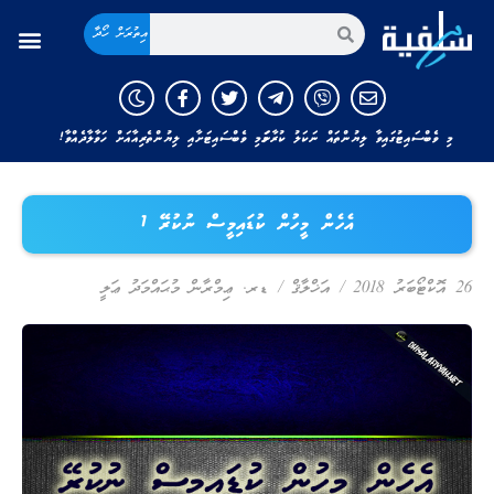
އިތުރަށް ހޯދާ
މި ވެބްސައިޓުގައިވާ ލިޔުންތައް ނަކަލު ކުރާނަމަ މި ވެބްސައިޓަށާއި ލިޔުންތެރިއާއަށް ހަވާލާދެއްވާ!
އެހެން މީހުން ކުޑައިމީސް ނުކުރޭ 1
26 އޮކްޓޯބަރު 2018
/
އަޚްލާޤް
/
ޑރ. ޢިމްރާން މުޙައްމަދު ޢަލީ