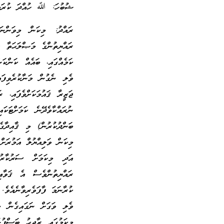
ޝުބުހަ: ﷲ ހުއްދަ ކުރައްވާ
ރައްދު: މިކަން މިވަންނ
ރައްޔިތުންގެ މަޞްލަޙަތާ ގު
ކަމެއްގައި، ބައެއް ކަންކަ
ވެލި ނެގުން މަނާކުރެވިފައ
ޖަޒީރާ ޤައުމަކަށްވެފައި، 
ނުރައްކާވެދޭނެ ކަމަށްޓަކައ
ބަންދުކުރުން) މި ޤާއިދާގެ
މިކަން ވަލިއްޔުލް އަމުރަށް 
އަދި މިކަމަށް ސަރުކާރުނ
ރައްޔިތުންވެސް އެ ޤަވާޢި
ކުރާނަމަ ފާފަވެރިވާނެއެވެ.
ވެލި ވަގަށް ނަގައިގެން މީ
މިކަމުގައި ރާޖިޙު ބަސްފު