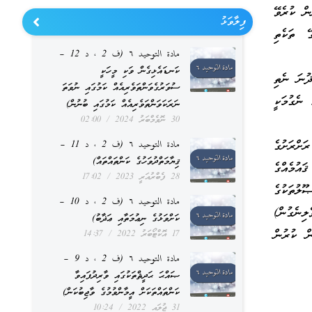
ން ކުރެވޭ
ފިލާވަޅު
 ތަކެތި
مادة التوحيد ٦ (ف 2 ، د 12 –
ކަނޑައެޅިގެން ވަކި މީހަކީ
ޛުނަ ނެތި
ސުވަރުގެވަންތަވެރިއެއް ކަމުގައި ނުވަތަ
ނެގުމަކީ
ނަރަކަވަންތަވެރިއެއް ކަމުގައި ބުނުން)
30 ނޮވެމްބަރު 2024
02:00
ަށްރަށުގެ
مادة التوحيد ٦ (ف 2 ، د 11 –
ޤިޔާމަތްދުވަހުގެ ކަންތައްތައް)
އުމެއްގެ
28 ފެބްރުއަރީ 2023
17:02
ޫލުތަކުގެ
مادة التوحيد ٦ (ف 2 ، د 10 –
ލިނެގުން)
ކަށްވަޅުގެ ނިޢުމަތާއި ޢަޛާބު)
ން ކުރުން
17 އޮކްޓޯބަރު 2022
14:37
مادة التوحيد ٦ (ف 2 ، د 9 –
ޞައްޙަ ޙަދީޘްތަކުގައި ވާރިދުފައިވާ
ކަންތައްތަކަށް އީމާންވުމުގެ ވާޖިބުކަން)
31 ޖުލައި 2022
10:24