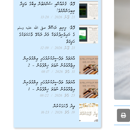
ފޮތް: ޤުރުއާނާއި ސުންނަތުން ތިބާގެ ޢަޤީދާ
ލިބިގަންނާށެވެ!
21 ޖޫން 2026
13:28
ފޮތް: ކީރިތި ރަސޫލާ صلى الله عليه وسلم
ގެ ކައިވެނިފުޅުތަކާ މެދު ދެކެވޭ ވާހަކަތަކުގެ
ޙަޤީޤަތް
21 ޖޫން 2026
12:39
އާޔަތެއް ތަފްސީރުކުރުމުގައި ޢިލްމުވެރިން
އިޖްމާޢުވުން ނުވަތަ ޚިލާފުވުން – 2
31 މާޗް 2026
08:17
އާޔަތެއް ތަފްސީރުކުރުމުގައި ޢިލްމުވެރިން
އިޖްމާޢުވުން ނުވަތަ ޚިލާފުވުން – 1
25 މާޗް 2026
08:22
ޢީދު ފާހަގަކުރުން
19 މާޗް 2026
16:23