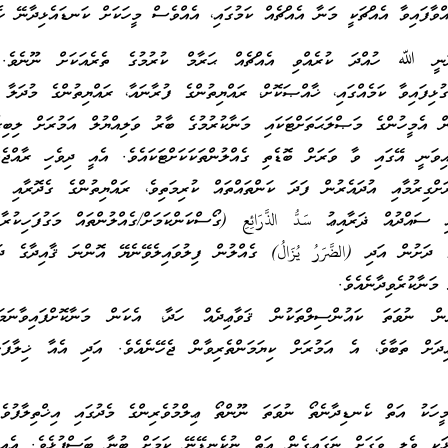
ފައިވާ އެއްޗަކީ މަނާ އެއްޗެއް ކަމުގައި، އެއްވެސް މީހަކަށް ކަނޑައެޅިދާނޭ ހެ
ަނީ ﷲ ހުއްދަ ކުރެއްވި އެއްޗެއް ޙަރާމް ކުރުމުގެ ތެރެއަކަށް ނޫނެވެ. 
ޅިފައިވާ ކަމެއްގައި، ޚާއްޞަކޮށް، ރައްޔިތުންގެ ފުރާނައާ، ރައްޔިތުންގެ މުދަލާ ގ
ން އެމީހުންގެ މަޞްލަޙަތަށްޓަކައި މަނާކުރުމުގެ ބާރު ވަލިއްޔުލް އަމުރަށް ލިބިގެ
ިވަނީ އޭގައި ވާ ވަރަށް ބޮޑެތި ގެއްލުންތަކަކަށްޓަކައެވެ. އެއީ ދިވެހި ރާއްޖެ
ރަށްގިރުމާއި އުދައެރުން ފަދަ ކަންތައްތައް ކުރިމަތިވެ، ރައްޔިތުންގެ ގެދޮރާއި ފ
ި ސައްދުއް ޛަރާއިޢު سَدُّ الذَّرَائِعِ (ގޯސްކަންކަމަށް/ގެއްލުންތައް މަގުފަހިކުރާ
 ދަށުން އަދި (الضَّرَرُ يُزَالُ) ގެއްލުން ފިލުވައިލެވޭނެޔޭ އޮންނަ ޤާއިދާގެ ދ
މަނާކުރެވިދާނެއެވެ.
ް ނުވަތަ ކައުންސިލްތަކުން ޤަވާޢިދެއް ހަދާ، އެކަން މަނާކޮށްފައިވާނަމ
ދަށް ތަބާވެ، އެ އަމުރަށް ކިޔަމަންތެރިވާން ޖެހޭނެއެވެ. އަދި އެއާ ޚިލާފަށ
ހަކު އަތް ކެނޑިދާނެތޯ ނުވަތަ ނޫންތޯ ޢިލްމުވެރިންގެ މެދުގައި އިޚްތިލާފުވެފަ
ޅަކީ ވެލި ވަގަށް ނަގައިގެން އަތް ނުކެނޑޭނޭ ކަމަށް ބުނާ ބަސްފުޅެވެ. އެއީ 