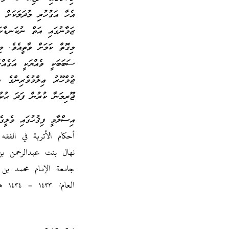
އެހާ އަގުހުރި މުދަލަކަށް
ޒަމާނުގައި އަތް ނުކަނޑާކ
މިގޮތް ކަމަށް ވާތީއެވެ. މ
ސަބަބަކީ ވެއްޔަކީ އަގެއް
ޖުމްހޫރު ޢިލްމުވެރިންގެ 
ޖޫރިމަނާ ކުރުން ފަދަ ޙުކުމ
އިސްލާމީ ފިޤުހުގައި ވެލީގެ
أحكام الأتربة في الفقه 
نهال بنت عبدالرحمن بن 
جامعة الإمام محمد بن 
العام: ١٤٣٣ – ١٤٣٤ هـ