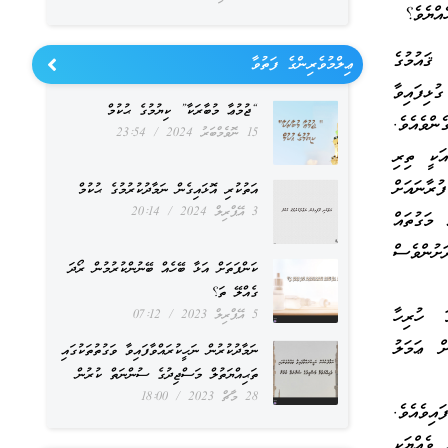
އްޔެވެ؟
ޤައުމުގެ
ޢިލްމުވެރިންގެ ފަތުވާ
ުޅިފައިވާ
“ޖުމުޢާ މުބާރަކާ” ކިޔުމުގެ ޙުކުމް
ންވެއެވެ.
15 ނޮވެމްބަރު 2024
23:54
އަކީ ތިރި
ުރާނައަށް
އަތުކުރި އޮޅައިގެން ނަމާދުކުރުމުގެ ޙުކުމް
3 އޭޕްރިލް 2024
20:14
 މަގުތައް
ަށުންވެސް
ކަންފަތަށް އަޅާ ބޭހެއް ބޭނުންކުރުމުން ރޯދަ
ގެއްލޭ ތަ؟
ަ ހުރިހާ
5 އޭޕްރިލް 2023
07:12
ް ޢަމަލު
ނަމާދުކުރުން ނަހީކުރައްވާފައިވާ ވަގުތުތަކުގައި
ތަޙިއްޔަތުލް މަސްޖިދުގެ ސުންނަތް ކުރުން
28 މާޗް 2023
18:00
އިވެއެވެ.
ވެއްޔަކީ