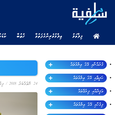
ފިލާވަޅު
ޢިލްމުވެރިންގެ ފަތުވާ
ޚުޠުބާ
ކުޑަކ
ޤުރުއާނާއި އޭގެ ޢިލްމުތައް
ޙަދީޘާއި އޭގެ ޢިލްމުތައް
24 ނޮވެމްބަރު 2018
/
ފިޤ
ޢަޤީދާއާއި ފިރުޤާތައް
ފިޤުހާއި އޭގެ ޢިލްމުތައް