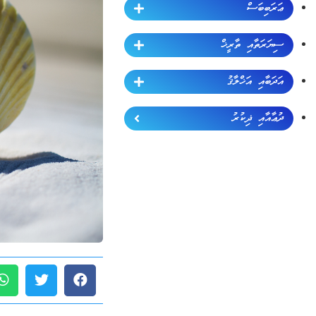
ޢަރަބިބަސް
ސިޔަރަތާއި ތާރީޚް
އަދަބާއި އަޚްލާޤު
ދުޢާއާއި ޛިކުރު