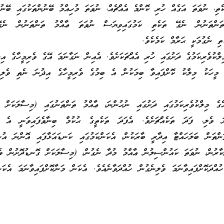
ކެތި، ނުވަތަ އަގެއް ހުރި ކޮންމެ އެއްޗެއް، ނުވަތަ މުހިއްމު ބޭނުންތަކުގައި ބޭނު
ންތަނުން ނެގޭ ތަކެތި ކަމުގައިވިޔަސް ނުވަތަ ޢާއްމު ތަންތަނުން ނެގޭ
ތި ނެގުމަކީ ޙަރާމް ކަމެކެވެ.
ލްކުވެރިކަމުގެ ދަށުގައި ހުރި އެއްޗަކަށެވެ. އެއިން ނަގާނަމަ އޭގެ ވެރިމީހާގެ އި
. މީހަކު މިލްކު ކޮށްފައިވާ ބިމަކުން އެ ބިމުގެ ވެރިމީހާގެ އިޛުނަ ނެތި ވެލި 
ގެ މިލްކުވެރިކަމުގައި ދަށުގައި ނުހުންނަ، ޢާއްމު ތަންތަނުގައި (މިސާލަކަށް ރ
ނަ ވެލި، ފަދަ ތަކެއްޗަށެވެ. އެފަދަ ތަކެތީގެ ޙުކުމް ބިނާވެފައިވަނީ އެ ޤަ
ްތަން ބަލަހައްޓާ އިދާރީ ބާރަކުން، އެކަންކަމުގައި ކަނޑައަޅާފައި އޮންނަ އުޞ
ކާރުން، ނުވަތަ ކައުންސިލުން ޢާއްމު މުދާ ނެގުން، (މިސާލަކަށް ގޮނޑުދޮށުން ވެ
އްދަކޮށްފައިވާނަމަ ވެލިނެގުން ހުއްދަވާނެއެވެ. އެކަން މަނާކޮށްފައިވާނަމަ އެކަ