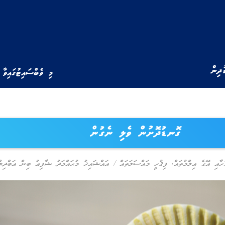
ުދިން
މި ވެބްސައިޓުގައިވާ 
ގޮނޑުދޮށުން ވެލި ނެގުން
ުހާއި އޭގެ ޢިލްމުތައް
,
ފިޤުހީ މައްސަލަތައް
/
އައްޝައިޚު މުޙައްމަދު ޝާފިޢު ބިން ޢަބްދިލްޣ