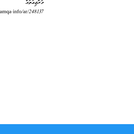
މަރްޖިޢުތައް
slamqa.info/ar/248137