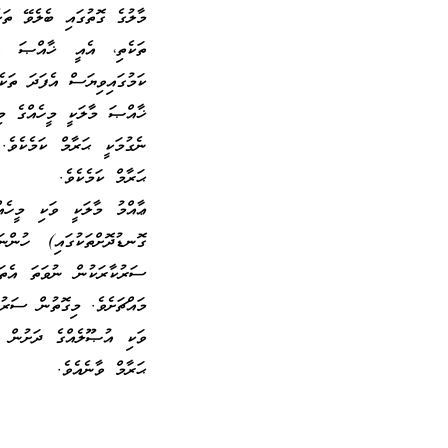
މާލުގެ ގޮތުގައި ބެލެވޭ ތަ
ތަކެތި، އެއީ ޚާއްޞަ ތަ
ކަމުގައިވިޔަސް އެފަދަ ތަކެ
ޚާއްޞަ މާލަކީ މީހެއްގެ މި
ނެގުމަކީ ޙަރާމް ކަމެކެވެ
ޙަރާމް ކަމެކެވެ.
ޢާއްމު މާލަކީ ވަކި މީހެއް
ގޮނޑުދޮށްތަކުގައި) ހުން
ސަރުކާރަކުން ނުވަތަ އެތަނ
މައްޗަށެވެ. މިގޮތުން ސަރު
ވަކި އުޞޫލެއްގެ ދަށުން ހު
ޙަރާމް ވާނެއެވެ.