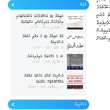
ޚުޠުބާ
އްލަމަގެ
ު ކުރަނީ
ނަބިއްޔާ ﷺ އެކަލޭގެފާނުގެ އުންމަތަށްޓަކައި
ެދިފައިވާ
ބިރުފުޅުގެން ވަޑައިގެންނެވި ކަންތައްތައް
5 ފެބްރުއަރީ 2023
18:45
އިވިޔަސް
މާތް ނަބިއްޔާ ﷺ ގެ ވަދާޢީ ޚުތުބާގެ
ސާލަކަށް
އުސްއަލިތައް
21 ޖުލައި 2021
23:12
ﷲ ގެ ގެކޮޅުތައް މަތިވެރިކުރުން
4 އޭޕްރިލް 2021
23:07
މުސްލިކަމު އޭނާގެ އަޚުންގެ މައްޗަށް
އަދާކޮށްދޭންޖެހޭ ޙައްޤުތައް
22 ޑިސެމްބަރު 2018
00:00
ކުޑަކުދިން