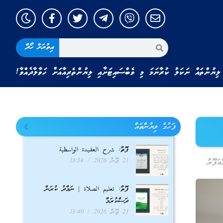
އިތުރަށް ހޯދާ
ލިޔުންތައް ނަކަލު ކުރާނަމަ މި ވެބްސައިޓަށާއި ލިޔުންތެރިއާއަށް ހަވާލާދެއްވާ!
ފަހުގެ ލިޔުންތައް
ފޮތް: شرح العقيدة الواسطية
21 ޖޫން 2026
13:54
ަފޫރު
ފޮތް: تعليم الصلاة | ނަމާދު ކުރަން
ދަސްކުރަމާ
21 ޖޫން 2026
13:40