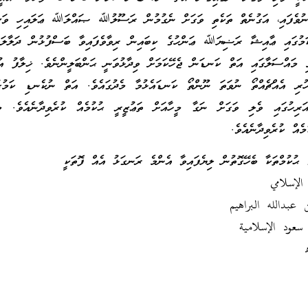
 ނުވެފައި، އަގުނެތް ތަކެތި ވަގަށް ނެގުމުން ރަސޫލުﷲ ޞައްލަﷲ ޢަލައިހި ވަސަ
ަމުގައި ޢާއިޝާ ރަޟިޔަﷲ ޢަންހުގެ ކިބައިން ރިވާވެފައިވާ ބަސްފުޅުން ދަލާލަތ
ި މައްސަލާގައި އަތް ކަނޑަން ޖެހޭކަމަށް ވިދާޅުވަނީ ޙަންބަލީންނެވެ. ޚިލާފު އުފ
ހުރި އެއްޗެއްތޯ ނުވަތަ ނޫންތޯ ކަނޑައެޅުމާ މެދުގައެވެ. އަތް ނުކެނޑި ކަމުގަ
އަރިހުގައި ވެލި ވަގަށް ނަގާ މީހާއަށް ތަޢުޒީރީ ޙުކުމެއް ކުރެވިދާނެއެވެ. މި
ެއް ކުރެވިދާނެއެވެ.
 ޙުކުމްތަކާ ބެހޭގޮތުން ލިޔެފައިވާ އެންމެ ރަނގަޅު އެއް ފޮތަކީ
الإسلامي
عبدالله البراهيم
سعود الإسلامية