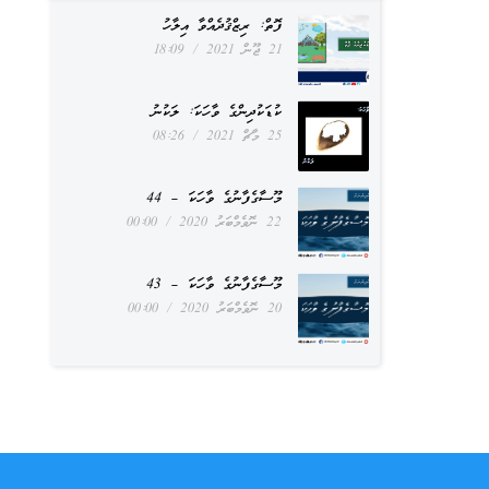
ފޮތް: ރިޒްޤުދެއްވާ އިލާހު
21 ޖޫން 2021
18:09
ކުޑަކުދިންގެ ވާހަކަ: ލަކުނު
25 މާޗް 2021
08:26
މޫސާގެފާނުގެ ވާހަކަ – 44
22 ނޮވެމްބަރު 2020
00:00
މޫސާގެފާނުގެ ވާހަކަ – 43
20 ނޮވެމްބަރު 2020
00:00