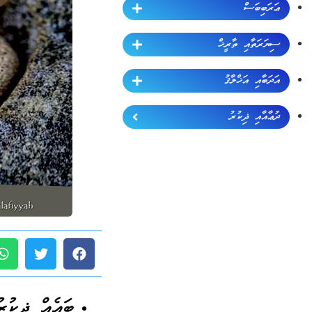
ޢަރަބިބަސް
ސިޔަރަތާއި ތާރީޚް
އަދަބާއި އަޚްލާޤު
ދުޢާއާއި ޛިކުރު
ބައެއް ޛިކުރު