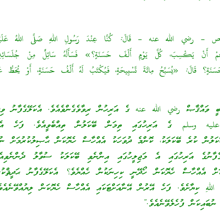
ضي الله عنه – قَالَ: كُنَّا عِنْدَ رَسُولِ اللهِ صَلَّى اللهُ عَلَيْهِ وَ
ُمْ أَنْ يَكْسِبَ، كُلَّ يَوْمٍ أَلْفَ حَسَنَةٍ؟» فَسَأَلَهُ سَائِلٌ مِنْ جُلَسَائِ
َةٍ؟ قَالَ: «يُسَبِّحُ مِائَةَ تَسْبِيحَةٍ، فَيُكْتَبُ لَهُ أَلْفُ حَسَنَةٍ، أَوْ يُحَطُّ عَ
 ވައްޤާޞް رضي الله عنه ގެ އަރިހުން ރިވާވެގެންވެއެވެ. އެކަލޭގެފާނު ވިދާޅ
ه وسلم ގެ އަރިހުގައި ތިމަން ބޭކަލުން ތިއްބެވީއެވެ. ފަހެ އެކަލ
ބޭކަލުން ކުރެ ބޭކަލަކު، ކޮންމެ ދުވަހަކު އެއްހާސް ހެޔޮކަން ޙާޞިލުކުރުމަށް ނުކ
ެފާނުގެ އަރިހުގައި އެ މަޖިލީހުގައި އިންނެވި ބޭކަލަކު ސުވާލު ދެންނެވިއެ
ކަށް އެއްހާސް ހެޔޮކަން ހޯދޭނީ ކިހިނަކުން ހެއްޔެވެ؟ އެކަލޭގެފާނު ޙަދީޘްކުރެ
اللهِ ކިޔާށެވެ. ފަހެ އޭރުން އޭނާއަށްޓަކައި އެއްހާސް ހެޔޮކަން ލިޔުއްވޭނެއެވ
ނުބައިކަން ފުހެލެވޭނެއެވެ.”