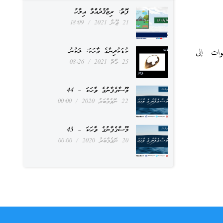
ފޮތް: ރިޒްޤުދެއްވާ އިލާހު
21 ޖޫން 2021
18:09
طوات إلى
ކުޑަކުދިންގެ ވާހަކަ: ލަކުނު
25 މާޗް 2021
08:26
މޫސާގެފާނުގެ ވާހަކަ – 44
22 ނޮވެމްބަރު 2020
00:00
މޫސާގެފާނުގެ ވާހަކަ – 43
20 ނޮވެމްބަރު 2020
00:00