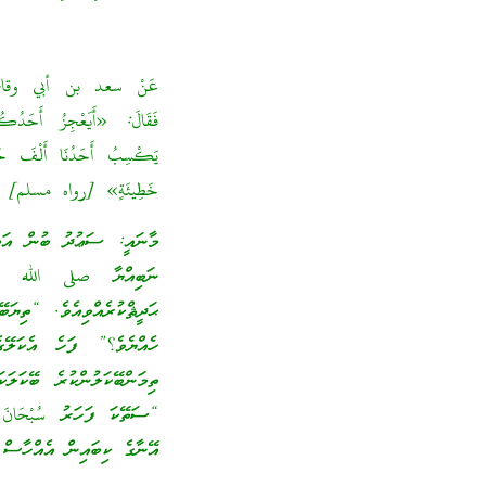
عَنْ سعد بن أبي وقاص – ر
فَقَالَ: «أَيَعْجِزُ أَحَدُك
يَكْسِبُ أَحَدُنَا أَلْفَ حَسَن
خَطِيئَةٍ» [رواه مسلم]
މާނައީ: ސަޢުދު ބުން އަބީ
ނަބިއްޔާ صلى الله علي
ޙަދީޘްކުރެއްވިއެވެ. “ތިޔަ
ހެއްޔެވެ؟” ފަހެ އެކަލޭގ
ތިމަންބޭކަލުންކުރެ ބޭކަލަ
“ސަތޭކަ ފަހަރު سُبْحَانَ 
އޭނާގެ ކިބައިން އެއްހާސް 