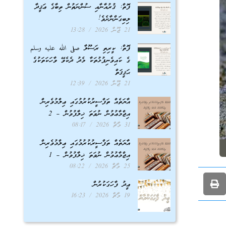
ފޮތް: ޤުރުއާނާއި ސުންނަތުން ތިބާގެ ޢަޤީދާ
ލިބިގަންނާށެވެ!
21 ޖޫން 2026
13:28
ފޮތް: ކީރިތި ރަސޫލާ صلى الله عليه وسلم
ގެ ކައިވެނިފުޅުތަކާ މެދު ދެކެވޭ ވާހަކަތަކުގެ
ޙަޤީޤަތް
21 ޖޫން 2026
12:39
އާޔަތެއް ތަފްސީރުކުރުމުގައި ޢިލްމުވެރިން
އިޖްމާޢުވުން ނުވަތަ ޚިލާފުވުން – 2
31 މާޗް 2026
08:17
އާޔަތެއް ތަފްސީރުކުރުމުގައި ޢިލްމުވެރިން
އިޖްމާޢުވުން ނުވަތަ ޚިލާފުވުން – 1
25 މާޗް 2026
08:22
ޢީދު ފާހަގަކުރުން
19 މާޗް 2026
16:23