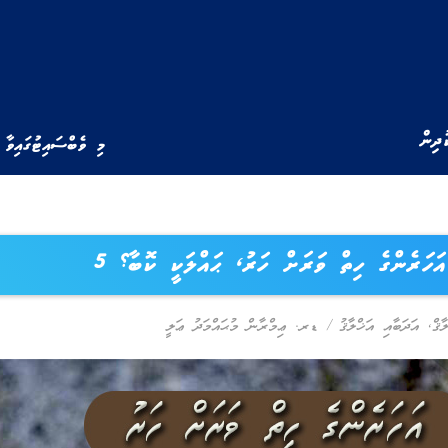
ުދިން
މި ވެބްސައިޓުގައިވާ 
އަހަރެންގެ ހިތް ވަރަށް ހަރު، ޙައްލަކީ ކޮބާ؟ 5
ާޤް
,
އަދަބާއި އަޚްލާޤު
/
ޑރ. ޢިމްރާން މުޙައްމަދު ޢަލީ