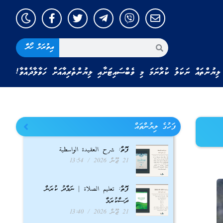
އިތުރަށް ހޯދާ
ލިޔުންތައް ނަކަލު ކުރާނަމަ މި ވެބްސައިޓަށާއި ލިޔުންތެރިއާއަށް ހަވާލާދެއްވާ!
ފަހުގެ ލިޔުންތައް
ފޮތް: شرح العقيدة الواسطية
21 ޖޫން 2026
13:54
ފޮތް: تعليم الصلاة | ނަމާދު ކުރަން
ދަސްކުރަމާ
21 ޖޫން 2026
13:40