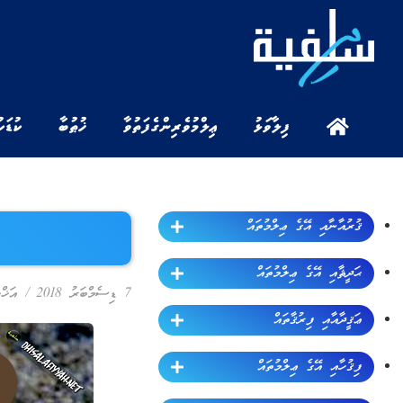
ފިލާވަޅު
ޢިލްމުވެރިންގެ ފަތުވާ
ޚުޠުބާ
ކުޑަކ
ޤުރުއާނާއި އޭގެ ޢިލްމުތައް
ޙަދީޘާއި އޭގެ ޢިލްމުތައް
7 ޑިސެމްބަރު 2018
/
އަޚްލ
ޢަޤީދާއާއި ފިރުޤާތައް
ފިޤުހާއި އޭގެ ޢިލްމުތައް