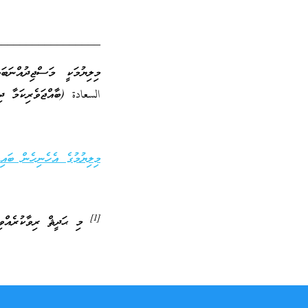
_________________
މިލިޔުމަކީ މަސްޖިދުއްނަ
السعادة (ބާއްޖަވެރިކަމާ ދި
މިލިޔުމުގެ އެހެނިހެން ބައިތ
[1]
މި ޙަދީޘް ރިވާކުރެއްވި 