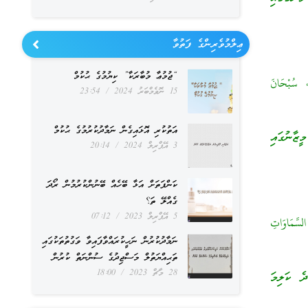
ޢިލްމުވެރިންގެ ފަތުވާ
“ޖުމުޢާ މުބާރަކާ” ކިޔުމުގެ ޙުކުމް
ِ، سُبْحَانَ
15 ނޮވެމްބަރު 2024
23:54
އަތުކުރި އޮޅައިގެން ނަމާދުކުރުމުގެ ޙުކުމް
ޒާނުގައި
3 އޭޕްރިލް 2024
20:14
ކަންފަތަށް އަޅާ ބޭހެއް ބޭނުންކުރުމުން ރޯދަ
ގެއްލޭ ތަ؟
5 އޭޕްރިލް 2023
07:12
سَّمَاوَاتِ
ނަމާދުކުރުން ނަހީކުރައްވާފައިވާ ވަގުތުތަކުގައި
ތަޙިއްޔަތުލް މަސްޖިދުގެ ސުންނަތް ކުރުން
28 މާޗް 2023
18:00
ދެ ކަލިމަ