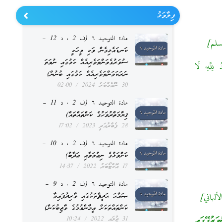
ފިލާވަޅު
مادة التوحيد ٦ (ف 2 ، د 12 –
 مسلم]
ކަނޑައެޅިގެން ވަކި މީހަކީ
ސުވަރުގެވަންތަވެރިއެއް ކަމުގައި ނުވަތަ
لَّهِ، لَا
ނަރަކަވަންތަވެރިއެއް ކަމުގައި ބުނުން)
30 ނޮވެމްބަރު 2024
02:00
مادة التوحيد ٦ (ف 2 ، د 11 –
ޤިޔާމަތްދުވަހުގެ ކަންތައްތައް)
28 ފެބްރުއަރީ 2023
17:02
مادة التوحيد ٦ (ف 2 ، د 10 –
ކަށްވަޅުގެ ނިޢުމަތާއި ޢަޛާބު)
17 އޮކްޓޯބަރު 2022
14:37
مادة التوحيد ٦ (ف 2 ، د 9 –
لألباني]
ޞައްޙަ ޙަދީޘްތަކުގައި ވާރިދުފައިވާ
ކަންތައްތަކަށް އީމާންވުމުގެ ވާޖިބުކަން)
ަރުގޭގައި
31 ޖުލައި 2022
10:24