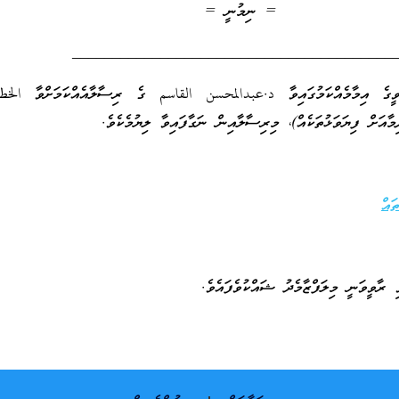
= ނިމުނީ =
________________________________________
ބަވީގެ އިމާމެއްކަމުގައިވާ د.عبدالمحسن القاسم ގެ ރިސާލާއެއްކަމަށްވާ الخ
މާއަށް ފިޔަވަޅުތަކެއް)، މިރިސާލާއިން ނަގާފައިވާ ލިޔުމެކެވެ.
ައް
ރާވީވަނީ މިލަފްޒާމެދު ޝައްކުވެފައެވެ.