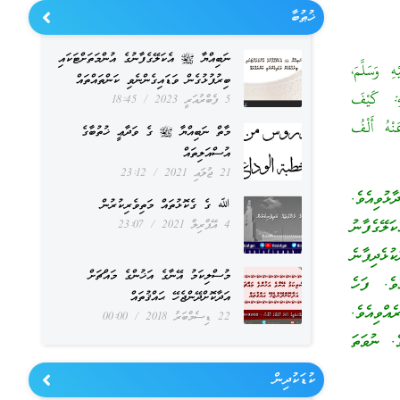
ޚުޠުބާ
ނަބިއްޔާ ﷺ އެކަލޭގެފާނުގެ އުންމަތަށްޓަކައި
سَلَّمَ،
ބިރުފުޅުގެން ވަޑައިގެންނެވި ކަންތައްތައް
هِ: كَيْفَ
5 ފެބްރުއަރީ 2023
18:45
نْهُ أَلْفُ
މާތް ނަބިއްޔާ ﷺ ގެ ވަދާޢީ ޚުތުބާގެ
އުސްއަލިތައް
21 ޖުލައި 2021
23:12
ުވިއެވެ.
ﷲ ގެ ގެކޮޅުތައް މަތިވެރިކުރުން
ޭގެފާނު
4 އޭޕްރިލް 2021
23:07
ުޅެދިފާނެ
މުސްލިކަމު އޭނާގެ އަޚުންގެ މައްޗަށް
ވެ. ފަހެ
އަދާކޮށްދޭންޖެހޭ ޙައްޤުތައް
އްވިއެވެ.
22 ޑިސެމްބަރު 2018
00:00
ެ. ނުވަތަ
ކުޑަކުދިން