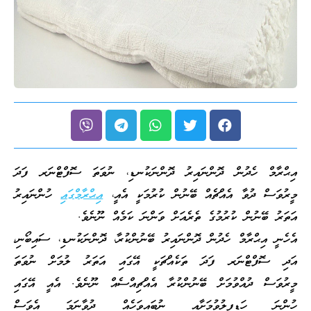
އިޙްރާމް ހެދުން ދޮންނައިރު ދޮންނަކުނޑި، ނުވަތަ ސޮފްޓްނަރ ފަދަ
މީރުވަސް ދުވާ އެއްޗެއް ބޭނުން ކުރުމަކީ އެއީ،
އިޙްރާމްގައި
ހުންނައިރު
އަތަރު ބޭނުން ކުރުމުގެ ތެރެއަށް ވަންނަ ކަމެއް ނޫނެވެ.
އެހެނީ އިޙްރާމް ހެދުން ދޮންނައިރު ބޭނުންކުރާ، ދޮންނަކުނޑި، ސައިބޯނި،
އަދި ސޮފްޓްނަރ ފަދަ ތަކެއްޗަކީ އޭގައި އަތަރު ލުމަށް ނުވަތަ
މީރުވަސް ދުއްވުމަށް ބޭނުންކުރާ އެއްޗިއްސެއް ނޫނެވެ. އެއީ އޭގައި
ހުންނަ ހަޑިފިލުވުމަށާއި ނުބައިވަހެއް ދުވާނަމަ އެވަސް