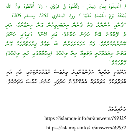
( اغْسِلُوهُ بِمَاءٍ وَسِدْرٍ ، وَكَفِّنُوهُ فِي ثَوْبَيْنِ ، وَلا تُحَنِّطُوهُ فَإِنَّ اللَّهَ
يَبْعَثُهُ يَوْمَ الْقِيَامَةِ مُلَبِّيًا ) رواه البخاري 1265 ومسلم 1206
“ފެނާއި ކުންނާރު ފަތު ފެނުން ތިޔަބައިމީހުން އޭނާ ހިނަވާށެވެ. އަދި
ދެ ފޭރާމުން އޭނާ ކަފުން ކުރާށެވެ. އަދި އޭނާގެ ގައިގައި ޙަނޫޠު
ބޭނުންނުކުރާށެވެ. ފަހެ ހަމަކަށަވަރުން، ﷲ ތަޢާލާ ޤިޔާމަތްދުވަހު އޭނާ
އަލުން ދިރުއްވާހުށީ ތަލްބިޔާ ކިޔާ މީހެއްގެ (އިޙްރާމްގައި ހުރި މީހެއްގެ)
ގޮތުގައެވެ.”
ޙަނޫޠަކީ މައްޔިތާ ކަފުންކުރާއިރު މީރުވަސް ދުއްވުމަށްޓަކައި، އެކި އެކި
ބާވަތްތަކުގެ އަތަރުތައް އެއްކޮށްގެން ހަދާފައި ހުންނަ ޚާއްޞަ އަތަރެކެވެ.
މަރްޖިޢުތައް
https://islamqa.info/ar/answers/109335
https://islamqa.info/ar/answers/49032