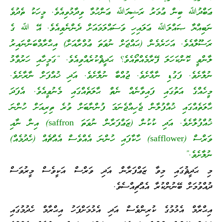
ޢަބްދުﷲ ބިން ޢުމަރު ރަޟިޔަﷲ ޢަންހުމާ ވިދާޅުވިއެވެ. މީހަކު ތެދުވެ
ނަބިއްޔާ ޞައްލަﷲ ޢަލައިހި ވަސައްލަމައަށް ދެންނެވިއެވެ. އޭ ﷲ ގެ
ރަސޫލާއެވެ. އަހަރެމެން (ޙައްޖަށް ނުވަތަ ޢުމްރާއަށް) އިޙްރާމްބަންނައިރު
ލާންވީ ކޮންކަހަލަ ފޭރާމެއްތޯއެވެ؟ ޙަދީޘްކުރެއްވިއެވެ. “ގަމީހާއި ހަރުވާޅު
ނުލާށެވެ. ފަގުޑި ނާޅާށެވެ. ޖުއްބާ ނުލާށެވެ. އަދި ޚުއްފަށް ނާރާށެވެ.
މީހެއްގެ އަތުގައި ފައިވާނެއް ނެތް ޙާލަތެއްގައި މެނުވީއެވެ. އެފަދަ
ޙާލަތެއްގައި ޚުއްފުލާން ޖެހިއްޖެނަމަ ފުންނާބަށް ވުރެ ތިރިއަށް ހުންނަ
ޚުއްފުލާށެވެ. އަދި ކުކުން (ޒަޢްފަރާން ނުވަތަ saffron) އިން ނާއި
ވަރްސް (safflower) ހާކާފައި ހުންނަ އެއްވެސް އެއްޗެއް (ހެދުމެއް)
ނުލާށެވެ.”
މި ޙަދީޘުގައި މިވާ ޒަޢްފަރާން އަދި ވަރްސް އަކީވެސް މީރުވަސް
ދުއްވުމަށް ބޭނުންކުރާ އެއްޗިއްސެވެ.
އިޙްރާމް އެޅުމުގެ ކުރިންވެސް އަދި އެޅުމަށްފަހު އިޙްރާމް ހެދުމުގައި