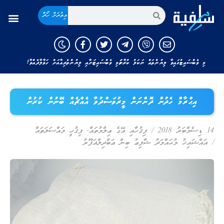
އިތުރަށް ހޯދާ
މި ވެބްސައިޓުގައިވާ ލިޔުންތައް ނަކަލު ކުރާނަމަ މި ވެބްސައިޓަށާއި ލިޔުންތެރިއާއަށް ހަވާލާދެއްވާ!
އިޙްރާމް ހެދުން ދޮންނަން މީރުވަސްދުވާ އެއްޗެއް ބޭނުން ކުރުން
14 ޑިސެމްބަރު 2018
/
ފިޤުހާއި އޭގެ ޢިލްމުތައް
,
ފިޤުހީ މައްސަލަތައް
/
އައްޝައިޚު މުޙައްމަދު ޝާފިޢު ބިން ޢަބްދިލްޣަފޫރު