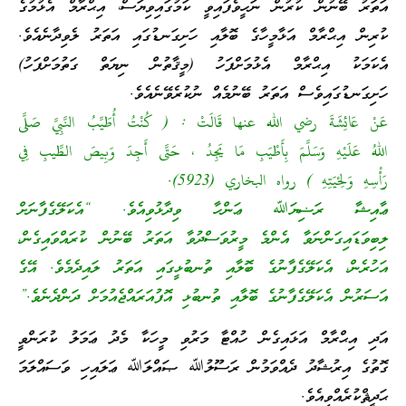
އަތަރު ބޭނުން ކުރުން ނަހީވެފައިވީ ކަމުގައިވިޔަސް، އިޙްރާމް އެޅުމުގެ
ކުރިން އިޙްރާމް އަޅާމީހާގެ ބޮލާއި ހަށިގަނޑުގައި އަތަރު ލެވިދާނެއެވެ.
އެކަމަކު އިޙްރާމް އެޅުމަށްފަހު (މީޤާތުން ނިޔަތް ގަތުމަށްފަހު)
ހަށިގަނޑުގައިވެސް އަތަރު ބޭނުމެއް ނުކުރެވޭނެއެވެ.
عَنْ عَائِشَةَ رضي الله عنها قَالَتْ : ( كُنْتُ أُطَيِّبُ النَّبِيَّ صَلَّى
اللهُ عَلَيْهِ وَسَلَّمَ بِأَطْيَبِ مَا يَجِدُ ، حَتَّى أَجِدَ وَبِيصَ الطِّيبِ فِي
رَأْسِهِ وَلِحْيَتِهِ ) رواه البخاري (5923).
ޢާއިޝާ ރަޟިޔަﷲ ޢަންހާ ވިދާޅުވިއެވެ. “އެކަލޭގެފާނަށް
ލިބިވަޑައިގަންނަވާ އެންމެ މީރުވަސްދުވާ އަތަރު ބޭނުން ކުރައްވައިގެން،
އަހުރެން، އެކަލޭގެފާނުގެ ބޮލާއި ތުނބުޅީގައި އަތަރު ލައިދެމެވެ. އޭގެ
އަސަރުން އެކަލޭގެފާނުގެ ބޮލާއި ތުނބުޅި އޮފުއަރައްޖެއުމަށް ދަންދެނެވެ.”
އަދި އިޙްރާމް އަޅައިގެން ހުއްޓާ މަރުވި މީހަކާ މެދު ޢަމަލު ކުރަންވީ
ގޮތުގެ އިރުޝާދު ދެއްވަމުން ރަސޫލުﷲ ޞައްލަﷲ ޢަލައިހި ވަސައްލަމަ
ޙަދީޘްކުރެއްވިއެވެ.