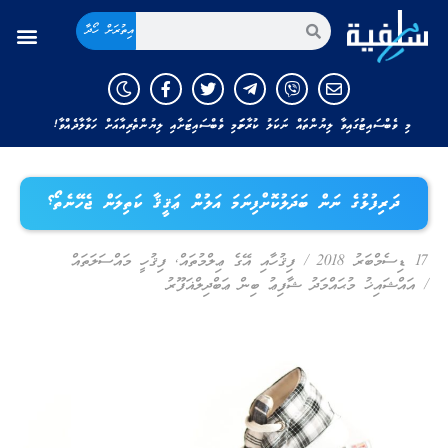
އިތުރަށް ހޯދާ
މި ވެބްސައިޓުގައިވާ ލިޔުންތައް ނަކަލު ކުރާނަމަ މި ވެބްސައިޓަށާއި ލިޔުންތެރިއާއަށް ހަވާލާދެއްވާ!
ދަރިފުޅުގެ ނަން ބަދަލުކޮށްފިނަމަ އަލުން ޢަޤީޤާ ކަތިލަން ޖެހޭނެތޯ؟
17 ޑިސެމްބަރު 2018
/
ފިޤުހާއި އޭގެ ޢިލްމުތައް
,
ފިޤުހީ މައްސަލަތައް
/
އައްޝައިޚު މުޙައްމަދު ޝާފިޢު ބިން ޢަބްދިލްޣަފޫރު