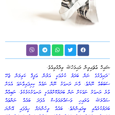
ޝައިޚް ޢުޘައިމީން ރަޙިމަހުﷲ ވިދާޅުވިއެވެ.
“ދަރިފުޅުގެ ނަން ބަދަލު ކުރުމަކީ އަލުން ޢަޤީޤާ ކަތިލަން ޖެހޭ
ސަބަބެއް ނޫނެވެ. މާނަ ރަނގަޅު ނޫން ނަމެއް ކިޔިފައިވާނަމަ އެއަށް
ވުރެ ރަނގަޅު ނަމަކަށް ނަން ބަދަލުކޮށްލުމަކީ ރަނގަޅުކަމެކެވެ. ނަބިއްޔާ
ޞައްލަﷲ ޢަލައިހި ވަސައްލަމަވެސް އެފަދަ ބައެއް ނަންތައް
ބަދަލުކުރެއްވި ބީދައިންނެވެ. ބައެއް މީހުންނަށް ހީވެފައި އޮންނަ