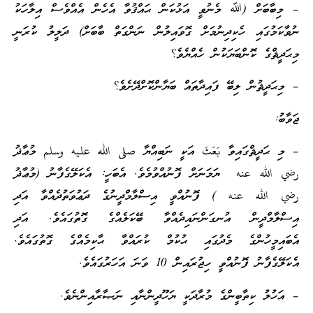
– މިބާބަށް (ﷲ މެނުވީ އަޅުކަން ޙައްޤުވާ އެހެން އެއްވެސް އިލާހަކު
ނުވާކަމުގައި ހެކިދިނުމަށް ގޮވައިލުން ނަންގަތް ބާބަށް) ދަލީލު ކުރަނީ
މިޙަދީޘްގެ ކޮންބަޔަކުން ހެއްޔެވެ؟
– މިޙަދީޘުން ލިބޭ ފައިދާތައް ބަޔާންކޮށްދޭށެވެ؟
ޖަވާބު:
– މި ޙަދީޘްގައިވާ بَعَثَ އަކީ ނަބިއްޔާ صلى الله عليه وسلم މުޢާޛު
رضي الله عنه ޔަމަނަށް ފޮނުއްވުމެވެ. އެބަހީ: އެކަލޭގެފާނު (މުޢާޛު
رضي الله عنه ) ފޮނުއްވީ އިސްލާމްދީނުގެ ދަޢުވަތުދެއްވާ އަދި
އިސްލާމްދީން އުނގަންނައިދެއްވާ ބޭކަލެއްގެ ގޮތުގައެވެ. އަދި
އެބައިމީހުންގެ މެދުގައި ޙުކުމް ކުރައްވާ ޙާކިމެއްގެ ގޮތުގައެވެ.
އެކަލޭގެފާނު ފޮނުއްވީ ހިޖުރައިން 10 ވަނަ އަހަރުގައެވެ.
– އަހުލު ކިތާބީންގެ މުރާދަކީ ޔަހޫދީންނާއި ނަޞާރާއިންނެވެ.