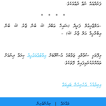
ފަރުދާއެއް ނުވާ ދުޢާއެކެވެ.
* * * *
–އަލްޖާމިޢުލް ފަރީދް (ޝައިޚް ޢަބްދު ﷲ ބުން ޖާރު ﷲ ބުން
އިބްރާހީމް އަލް ޖާރު ﷲ) –
މިފޮތަކީ ސުވާލާއި ޖަވާބުގެ އުސްލޫބަށް
ކިތާބުއްތައުޙީދު
ކިޔަވާ ދިނުމަށް
ތައްޔާރުކުރެވިފައިވާ ފޮތެކެވެ.
މިލިޔުމުގެ އެހެނިހެން ބައިތައް
ތަޢާރަފް
ލިޔުންތެރިން