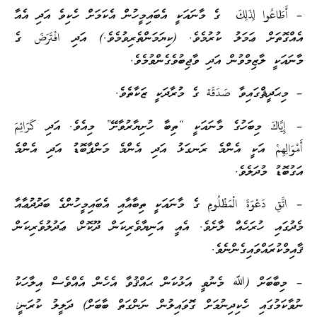
– أَطَاعُوا لِذَلِكَ ގެ މާނައަކީ އެބައިމީހުން އެކަމަށް ހެކިވެ އަދި އެއާ
އެއްގޮތަށް ޢަމަލު ކުރުމެވެ. (ކިޔަމަންތެރިވުމެވެ.) އަދި افْتَرَضَ ގެ
މާނައަކީ ލާޒިމްވުން އަދި ވާޖިބުވެގެންވުމެވެ.
– މިޙަދީޘްގައިވާ صَدَقَة ގެ މުރާދަކީ ޒަކާތެވެ.
– إِيَّاكَ މިބަހުގެ މާނައަކީ “ތިބާ ހުށިޔާރުވާށޭ” މިއެވެ. އަދި كَرَائِمَ
أَمْوَالِهِمْ އަކީ އެންމެ ރަނގަޅު އަދި އެންމެ މަންފާބޮޑު އަދި އެންމެ
އަގުބޮޑު މުދަލެވެ.
– اتَّقِ دَعْوَةَ الْمَظْلُومِ ގެ މާނައަކީ ތިބާއާއި އެބައިމީހުންގެ ބަދުދުޢާއާ
މެދުގައި ހުރަހެއް ލާށެވެ. އެއީ އަނިޔާވެރިކަން ދޫކޮށް، ޢަދުލުވެރިކަން
ޤާއިމްކުރައްވައިގެންނެވެ.
– މިބާބަށް (ﷲ މެނުވީ އަޅުކަން ޙައްޤުވާ އެހެން އެއްވެސް އިލާހަކު
ނުވާކަމުގައި ހެކިދިނުމަށް ގޮވައިލުން ނަންގަތް ބާބަށް) ދަލީލު ކުރަނީ: