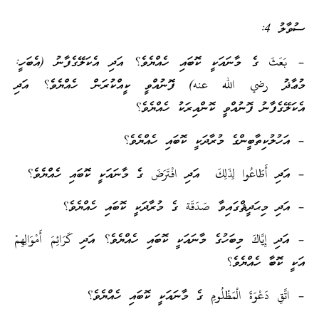
ސުވާލު 4:
– بَعَثَ ގެ މާނައަކީ ކޮބައި ހެއްޔެވެ؟ އަދި އެކަލޭގެފާނު (އެބަހީ:
މުޢާޛު رضي الله عنه) ފޮނުއްވީ ކީއްކުރަން ހެއްޔެވެ؟ އަދި
އެކަލޭގެފާނު ފޮނުއްވީ ކޮންއިރަކު ހެއްޔެވެ؟
– އަހުލުކިތާބީންގެ މުރާދަކީ ކޮބައި ހެއްޔެވެ؟
– އަދި أَطَاعُوا لِذَلِكَ އަދި افْتَرَضَ ގެ މާނައަކީ ކޮބައި ހެއްޔެވެ؟
– އަދި މިޙަދީޘްގައިވާ صَدَقَة ގެ މުރާދަކީ ކޮބައި ހެއްޔެވެ؟
– އަދި إِيَّاكَ މިބަހުގެ މާނައަކީ ކޮބައި ހެއްޔެވެ؟ އަދި كَرَائِمَ أَمْوَالِهِمْ
އަކީ ކޮބާ ހެއްޔެވެ؟
– اتَّقِ دَعْوَةَ الْمَظْلُومِ ގެ މާނައަކީ ކޮބައި ހެއްޔެވެ؟