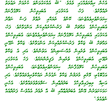
އެހެން ރިވާޔަތެއްގައި ވެއެވެ. “ﷲ އެއްކައުވަންތަ ކުރުމަށް ދަޢުވަތު
ދެއްވާށެވެ. ފަހެ، އެކަމުގައި އެބައިމީހުން ކަލޭގެފާނަށް
ކިޔަމަންތެރިވެއްޖެނަމަ، ކޮންމެ ރެޔަކާއި ދުވާލު ފަސް ނަމާދު
އެބައިމީހުންގެ މައްޗަށް ﷲ ފަރުޟުކުރެއްވިކަން އަންގަވާށެވެ. ފަހެ،
އެކަމުގައި އެބައިމީހުން ކަލޭގެފާނަށް ކިޔަމަންތެރިވެއްޖެނަމަ، އެބައިމީހުންގެ
މައްޗަށް ﷲ ޒަކާތް ފަރުޟުކުރެއްވިކަން އަންގަވާށެވެ. ޒަކާތް ނެގޭނީ
އެބައިމީހުންގެ ތެރެއިން މުއްސަނދިންގެ އަތުންނެވެ. އަދި އެ ޒަކާތް
ދެވޭނީ އެބައިމީހުންގެ ތެރެއިން ފަޤީރުންނަށެވެ. ފަހެ އެކަމުގައި
އެބައިމީހުން ކަލޭގެފާނަށް ކިޔަމަންތެރިވެއްޖެނަމަ، އެބައިމީހުންގެ
އަގުބޮޑެތި، މޮޅެތި މުދަލުން ޒަކާތް ނެގުމުން ރައްކާތެރިވެލައްވާށެވެ. އަދި
އަނިޔާ ލިބިފައިވާމީހާގެ ބަދުދުޢާއިން ސަލާމަތްވެލައްވާށެވެ. އެހެނީ
ހަމަކަށަވަރުން އޭނާގެ އެބަދުދުޢާއާއި ﷲ އާ ދެމެދު އެއްވެސް ފަރުދާއެއް
ނުވެއެވެ.”