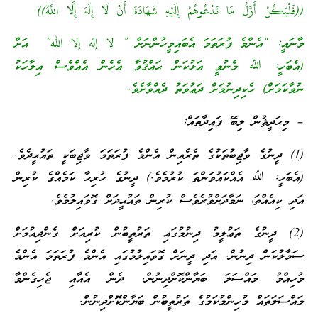
((فَلْيَكُنْ أَوَّلُ مَا تَدْعُوهُمْ إِلَيْهِ شَهَادَةَ أَنْ لَا إِلَهَ إِلَّا اللَّهُ))
މާނައީ: “އެންމެ ފުރަތަމަ އެބައިމީހުންނަށް ” لا إله إلا الله” އަށް
(އެބަހީ: ﷲ މެނުވީ އަޅުކަން ޙައްޤުވާ އެހެން އެއްވެސް އިލާހަކު
ނުވާކަމަށް) ހެކިދިނުމަށް ދަޢުވަތު ދެއްވާށެވެ.
– މިޙަދީޘުން ލިބޭ ފައިދާތައް:
(1) ދީނުގެ ވާޖިބުތަކުގެ ތެރެއިން އެންމެ ފުރަތަމަ ވާޖިބަކީ ތައުޙީދެވެ.
(އެބަހީ: ﷲ އެއްކައުވަންތަ ކުރުމެވެ.) ދީނުގެ ހުރިހާ ކަމެއްގެ ކުރިން
އަދި ކިއެއްތަ، ނަމާދަށްވުރެވެސް ކުރިން ތައުޙީދަށް ގޮވައިލުމެވެ.
(2) ދީނުގެ ތަޢުލީމު ދިނުމުގައި ތަރުތީބުން ކުރިއަށް ގެންދިއުމަށް
ސަމާލުކަން ދިނުން. އަދި ދީނަށް ގޮވައިލުމުގައި އެންމެ ފުރަތަމަ އެންމެ
މުހިއްމު މައްސަލަ ބަޔާންކޮށްދިނުން. ދެން އެއާއި ޖެހިގެންވާ
މައްސަލަތައް މުހިންމުކަމުގެ ތަރުތީބުން ބަޔާންކޮށްދިނުން.