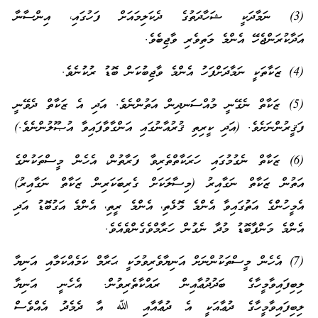
(3) ނަމާދަކީ ޝަހާދަތުގެ ދެކަލިމައަށް ފަހުގައި، އިންސާނާ
އަދާކުރަންޖެހޭ އެންމެ މަތިވެރި ވާޖިބެވެ.
(4) ޒަކާތަކީ ނަމާދަށްފަހު އެންމެ ވާޖިބުކަން ބޮޑު ރުކުނެވެ.
(5) ޒަކާތް ނެގޭނީ މުއްސަނދިން އަތުންނެވެ. އަދި އެ ޒަކާތް ދެވޭނީ
ފަޤީރުންނަށެވެ. (އަދި ކީރިތި ޤުރުއާނުގައި އަންގާވާފައިވާ އުޞޫލުންނެވެ.)
(6) ޒަކާތް ނެގުމުގައި ހަރަކާތްތެރިވާ ފަރާތުން، އެހެން މީސްތަކުންގެ
އަތުން ޒަކާތް ނަގާއިރު (މިސާލަކަށް ގެރިބަކަރިން ޒަކާތް ނަގާއިރު)
އެމީހުންގެ އަތުގައިވާ އެންމެ މޮޅެތި، އެންމެ ރީތި، އެންމެ އަގުބޮޑު އަދި
އެންމެ މަންފާބޮޑު މުދާ ނެގުން ހަރާމްވެގެންވެއެވެ.
(7) އެހެން މީސްތަކުންނަށް އަނިޔާވެރިވުމަކީ ޙަރާމް ކަމެއްކަމާއި އަނިޔާ
ލިބިފައިވާމީހާގެ ބަދުދުޢާއިން ރައްކާތެރިވުން. އެހެނީ އަނިޔާ
ލިބިފައިވާމީހާގެ ދުޢާއަކީ އެ ދުޢާއާއި ﷲ އާ ދެމެދު އެއްވެސް