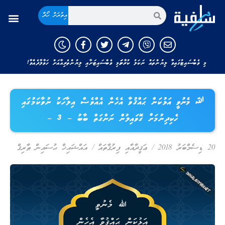
އިތުރަށް ހޯދާ
މި ވެބްސައިޓުގައިވާ ލިޔުންތައް ނަކަލު ކުރާނަމަ މި ވެބްސައިޓަށާއި ލިޔުންތެރިއާއަށް ހަވާލާދެއްވާ!
ﷲ މެނުވީ އަޅުކަން ޙައްޤުވާ އެހެން އެއްވެސް އިލާހަކު ނުވާކަމުގައި
ހެކިދިނުމަށް ގޮވައިލުން ނަންގަތް ބާބު – 3 –
20 ޑިސެމްބަރު 2018
/
ޢަޤީދާއާއި ފިރުޤާތައް
/
އައްޝައިޚް ޙުސައިން ޠާރިޤް