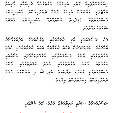
ުރައްވާފައިވާ ގޮތަކީ އެއިލާހުގެ އަޅުތަކުންގެ ދުނިޔެއާއި އާޚިރަތް
ަވެރި ކުރާނޭކަން އެއިލާހު މޮޅަށް ދެނެވޮޑިގެންވާ، އެބައިމީހުންގެ
ަޙަތުތަކާ ގުޅިފައިވާ ކަންތައްތައް އެބައިމީހުންގެ މައްޗަށް
ކުރެއްވުމެވެ.
މަޞްލަޙަތަކީ އެކި ޙާލަތްތަކާއި ޒަމާންތަކަށް ތަފާތުވެގެންދާ
ކެވެ. ހަމަކަށަވަރުން ބައެއް ޙުކުމްތައް ބައެއް ޙާލަތްތަކުގައި ނުވަތަ
ުތަކުގައި އެންމެ މަޞްލަޙަތުހުރި ޙުކުމްތަކަށްވެފައި އަނެއްބައި
ްތައް އެހެން ވަގުތުތަކުގައި ނުވަތަ ޙާލަތްތަކުގައި އެންމެ
ަޙަތުހުރި ޙުކުމަށް ވެދާނެއެވެ. އަދި ﷲ އީ އެކަންކަން މޮޅަށް
ޑިގެންވާ ޙިކުމަތްވަންތަ އިލާހެވެ.
ުވާކަމުގެ ޝަރުޢީ ދަލީލުތަކެއް ވެއެވެ. އޭގެ ތެރޭގައި: