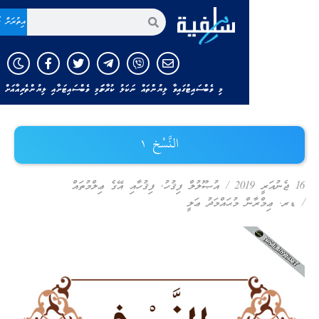
އިތުރަށް ހޯދާ
މި ވެބްސައިޓުގައިވާ ލިޔުންތައް ނަކަލު ކުރާނަމަ މި ވެބްސައިޓަށާއި ލިޔުންތެރިއާއަށް ހަވާލާދެއްވާ!
النَّسْخ ۱
/
އުޞޫލުލް ފިޤުހު
,
ފިޤުހާއި އޭގެ ޢިލްމުތައް
ިމްރާން މުޙައްމަދު ޢަލީ