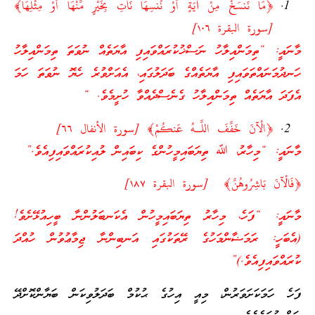
﴿مَا نَنسَخْ مِنْ آيَةٍ أَوْ نُنسِهَا نَأْتِ بِخَيْرٍ مِّنْهَا أَوْ مِثْلِهَا﴾
[سورة البقرة ١٠٦]
ީ: “ތިމަންއިލާހު ނަސްޚުކުރައްވައިފި އާޔަތެއް ނުވަތަ ތިމަންއިލާހު
މަނައްތަވައިފި އާޔަތެއްގެ ބަދަލުގައި، އެއަށްވުރެ ހެޔޮ ނުވަތަ ހަމަ
ަ އާޔަތެއް ތިމަންއިލާހު ގެނެސްދެއްވާ ހުށީމެވެ. “
﴿الْآنَ خَفَّفَ اللَّـهُ عَنكُمْ﴾ [سورة الأنفال ٦٦]
ީ: “މިހާރު، ﷲ ތިޔަބައިމީހުންގެ ކިބައިން ލުއިކުރައްވައިފިއެވެ.”
آنَ بَاشِرُوهُنَّ﴾ [سورة البقرة ١٨٧]
ީ: “ފަހެ، މިހާރު ތިޔަބައިމީހުން އެކަނބަލުންނާ ބީހިއުޅޭށެވެ!
ހީ: ރަމަޟާންމަހުގެ ރޭތަކުގައި އަނބިންނާ ޖިމާޢުވުން ހުއްދަ
ވައިފިއެވެ.)”
ހަމަކަށަވަރުން، މިއީ އިހުގެ ޙުކުމް ބަދަލުވިކަން ބަޔާންކޮށްދޭ