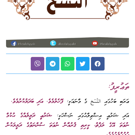
ރީފު:
ި ބަހުގައި النَّسْخ ގެ މާނައަކީ:
ފޮހެލުމެވެ. އަދި ބަދަލުކުރުމެވެ.
ޝަރުޢީ އިޞްޠިލާޙުގައި ނަސްޚަކީ:
ޝަރުޢީ ދަލީލެއްގެ ޙުކުމް
ަ އޭގެ ލަފްޡު، ކީރިތި ޤުރުއާން ނުވަތަ ސުންނަތުގެ ދަލީލަކުން