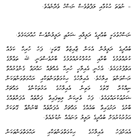
ަތަ ޙުކުމާއި ލަފްޡުވެސް ނަސްޚު ވެދާނެއެވެ.
ުވުމަކީ ބުއްދީގެ ދަލީލާއި ޝަރުޢީ ދަލީލުންވެސް ހުއްދަކަމެވެ.
ީގެ ދަލީލުން އެކަން ޖާއިޒުވާ ގޮތަކީ: ފަހެ ހުރިހާ ކަމެއް
ްވުމުގެ ބާރާއި ޙުކުމްކުރެއްވުމުގެ ބާރުވެސްވަނީ ﷲ ތަޢާލާގެ
ުޅުގައެވެ. އެހެނީ އެއިލާހީ ހުރިހާ އެއްޗެއް ހައްދަވާ ގެންގުޅުއްވާ
ަންތަ އިލާހެވެ. އެއިލާހުގެ ޙިކުމަތްވަންތަކާއި ރަޙްމަތްވަންތަކަން
ކުރާ ގޮތުގެ މަތިން އެއިލާހުގެ އަޅުތަކުންގެ މައްޗަށް
ުކުރައްވައެވެ. ފަހެ ވެރިކަން ލިބިފައިވާ ފަރާތެއް އެފަރާތެއްގެ
ެ ދަށުގައިވާ ބައެއްގެ މައްޗަށް އެފަރާތެއް ބޭނުންވާ ގޮތަކަށް
ކުރުމަށް ބުއްދީގެ ދަލީލު މަނައެއް ނުކުރެއެވެ.
ްފަހު އެއިލާހުގެ ޙިކުމަތްވަންތަކާއި ރަޙްމަތްވަންތަކަން