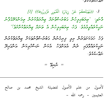
ތަކެކެވެ.
((نَهَيْتُكُمْ عَنْ زِيَارَةِ الْقُبُورِ فَزُورُوهَا)) [1]
ީ: “ތިޔަބައިމީހުން ގަބުރުސްތާނަށް ޒިޔާރަތްކުރުން ތިމަންކަލޭގެފާނު
ރެއްވީމުއެވެ. ފަހެ، ތިޔަބައިމީހުން އެ ތަނަށް ޒިޔާރަތްކުރާށެވެ!”
ހަމަކަށަވަރުން މިއީ ފިރިހެނުން ގަބުރުސްތާނުތަކަށް ޒިޔާރަތްކުރުން
ުރައްވާފައި ދެން އެއަށްފަހު އެކަން ނަސްޚުވިކަން އަންގައިދޭ
ެކެވެ.
= ނުނިމޭ =
_________________________________________________
ل من علم الأصول لفضيلة الشيخ محمد بن صالح
مين – رحمه الله –