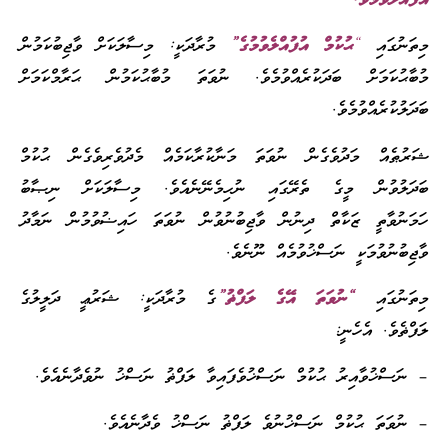
ލެވުމެވެ.
ުގައި
“
ޙުކުމް އުފުއްލެވުމުގެ”
މުރާދަކީ: މިސާލަކަށް ވާޖިބުކަމުން
ުކަމަށް ބަދަކުރެއްވުމެވެ. ނުވަތަ މުބާޙުކަމުން ޙަރާމްކަމަށް
ކުރެއްވުމެވެ.
ެއް މަދުވެގެން ނުވަތަ މަނާކުރާކަމެއް މެދުވެރިވެގެން ޙުކުމް
ުވުން މީގެ ތެރޭގައި ނުހިމެނޭނެއެވެ. މިސާލަކަށް ނިޞާބު
ުވާތީ ޒަކާތް ދިނުން ވާޖިބުނުވުން ނުވަތަ ހައިޟުވުމުން ނަމާދު
ނުވުމަކީ ނަސްޚުވުމެއް ނޫނެވެ.
ުގައި
“ނުވަތަ އޭގެ ލަފްޡު”
ގެ މުރާދަކީ: ޝަރުޢީ ދަލީލުގެ
ވެ. އެހެނީ:
ްޚުވާއިރު ޙުކުމް ނަސްޚުވެފައިވާ ލަފްޡު ނަސްޚު ނުވެދާނެއެވެ.
ަތަ ޙުކުމް ނަސްޚުނުވެ ލަފްޡު ނަސްޚު ވެދާނެއެވެ.